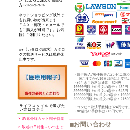
ン”によるご注文が困難な
方へ≫≫≫≫≫
ネットショッピング以外で
もお買い物が出来ます
ＦＡＸ・郵便・ｅメールで
もご購入が可能です。お気
軽にご利用ください。
★★【カタログ請求】カタロ
グの郵送サービスは現在休
止中です。
・銀行振込/郵便振替/コンビニ決
※ご注文から10日以内にお支払
・代引き手数料は通常：324円
10000円以上の注文の場合：432円
30000円以上の注文の場合：648円
100000円以上の注文の場合：1080
300000円以上の注文の場合：2160
ライフスタイルで選びた
・コンビニ決済手数料は324円です
い方はコチラ
・NP後払い手数料は216円です。
UV紫外線カット帽子特集
■お問い合わせ
敬老の日特集～いつまで