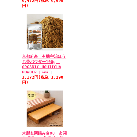
6,472円(税込 6,990
円)
京都府産 有機宇治ほう
じ茶パウダー100g
ORGANIC HOUJICHA
POWDER
1,172円(税込 1,290
円)
木製玄関踏み台90 玄関