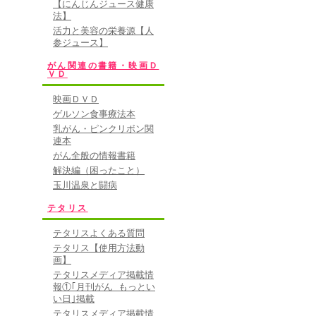
【にんじんジュース健康
法】
活力と美容の栄養源【人
参ジュース】
がん関連の書籍・映画Ｄ
ＶＤ
映画ＤＶＤ
ゲルソン食事療法本
乳がん・ピンクリボン関
連本
がん全般の情報書籍
解決編（困ったこと）
玉川温泉と闘病
テタリス
テタリスよくある質問
テタリス【使用方法動
画】
テタリスメディア掲載情
報①｢月刊がん もっとい
い日｣掲載
テタリスメディア掲載情