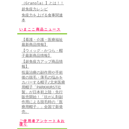
（Granola）】とは！！
超免疫力レシピ
免疫力を上げる食事関連
本
いまここ商品ニュース
【看護・介護・医療福祉
最新商品情報】
【ウィッグ・かつら・帽
子最新商品情報】
【超免疫力アップ商品情
報】
投薬治療の副作用や手術
後の脱毛・薄毛の悩みを
カバーする帽子/北米医療
用帽子「PARKHURST社
製」が日本初上陸・先行
販売開始！「抗がん剤副
作用による脱毛時の「医
療用帽子」」全国で新発
売。
ご使用者アンケート＆お
便り