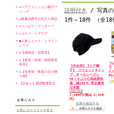
★ヘアファッション帽子ウ
説明付き
/ 写真
ィッグ
1件～18件 （全1
★療養治療中お役立ち商品
★リハビリ・マッサージ
★コスメ・ヘアケア
●人参ジュース・トマトジ
ュース
★【補聴器・拡聴器】
★【家具・収納・快眠寝室
つ
寝具】
【外出用】【ケア帽
子
子】 スウェットキャッ
2,
★【長寿祝・敬老の日の贈
プ オールシーズン
円
り物】
OK！かぶり心地抜群快
適 綿100％ 男女兼用
【訳あり】期間数量限定
日本製
2,200円
(税込 2,420
円)
お気に入り
在庫を確認する
お気に入りリストを見る