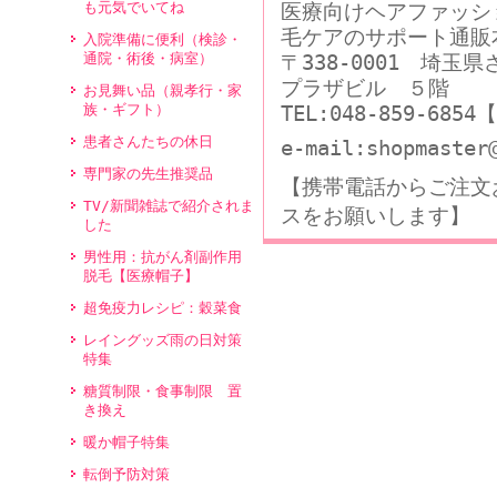
医療向けヘアファッシ
も元気でいてね
毛ケアのサポート通販
入院準備に便利（検診・
〒338-0001 埼玉
通院・術後・病室）
プラザビル ５階
お見舞い品（親孝行・家
TEL:048-859-68
族・ギフト）
患者さんたちの休日
e-mail:shopmaster
専門家の先生推奨品
【携帯電話からご注文
TV/新聞雑誌で紹介されま
スをお願いします】
した
男性用：抗がん剤副作用
脱毛【医療帽子】
超免疫力レシピ：穀菜食
レイングッズ雨の日対策
特集
糖質制限・食事制限 置
き換え
暖か帽子特集
転倒予防対策