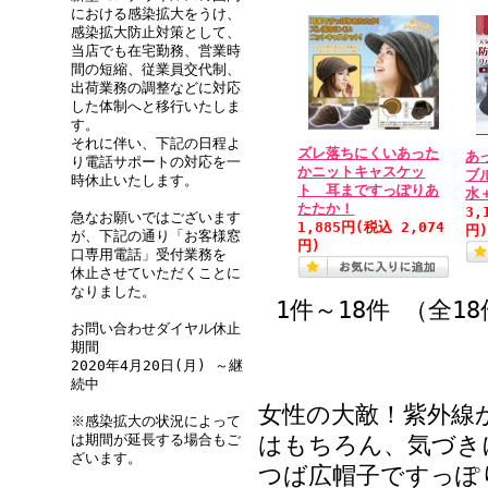
における感染拡大をうけ、
感染拡大防止対策として、
当店でも在宅勤務、営業時
間の短縮、従業員交代制、
出荷業務の調整などに対応
した体制へと移行いたしま
す。
それに伴い、下記の日程よ
ズレ落ちにくいあった
あ
り電話サポートの対応を一
かニットキャスケッ
ブ
時休止いたします。
ト 耳まですっぽりあ
水
たたか！
3,
急なお願いではございます
1,885円
(税込 2,074
円
が、下記の通り「お客様窓
円)
口専用電話」受付業務を
休止させていただくことに
なりました。
1件～18件 （全1
お問い合わせダイヤル休止
期間
2020年4月20日(月) ～継
続中
女性の大敵！紫外線
※感染拡大の状況によって
はもちろん、気づき
は期間が延長する場合もご
ざいます。
つば広帽子ですっぽ