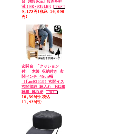
台【幅90cm】段差を軽
減！NK-935LBR
9,172円(税込 10,090
円)
玄関台 「クッション
付」 木製 収納付き 玄
関ベンチ 45cm幅
（fam03518）玄関イス
玄関収納 靴入れ 下駄箱
靴箱 靴収納
10,390円(税込
11,430円)