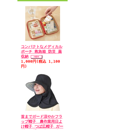
コンパクトなメディカル
ポーチ 救急箱 防災 薬
収納
1,000円(税込 1,100
円)
首までガード涼やかフラ
ップ帽子 農作業用日よ
け帽子 つば広帽子 ガー