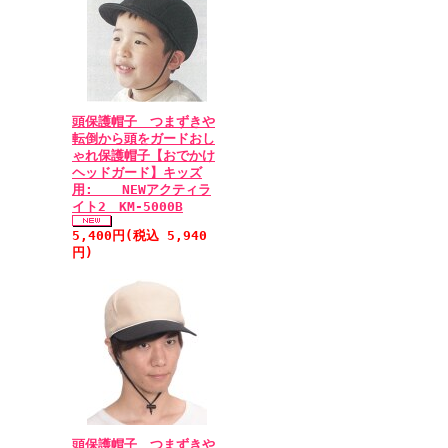
頭保護帽子 つまずきや
転倒から頭をガードおし
ゃれ保護帽子【おでかけ
ヘッドガード】キッズ
用: NEWアクティラ
イト2 KM-5000B
5,400円(税込 5,940
円)
頭保護帽子 つまずきや