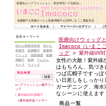
医療向けヘアファッション・美容専売ヘア化粧品～
保護帽子＆医療かつらと医療用帽子公式HPいまここ通販本店
カートをみる
｜
マイページへログイン
｜
ご
注目キーワード
医療向けウィッグ
Imacoco（いま
抗がん剤脱毛対策
抗がん
剤脱毛
医療帽子
医療用
ッグ
> 紫外線UV
ウィッグ
頭部保護
医療
女性の大敵！紫外線
用帽子
転倒
てんかん
カツラ
ウィッグ
はもちろん、気づき
つば広帽子ですっぽ
商品検索
い日差しをしっかり
★ヘアファッション帽子ウィ
ガーデニング、海水
ッグ
なシーンに使えます
紫外線UV対策帽子
★紫外線対策バイザー
商品一覧