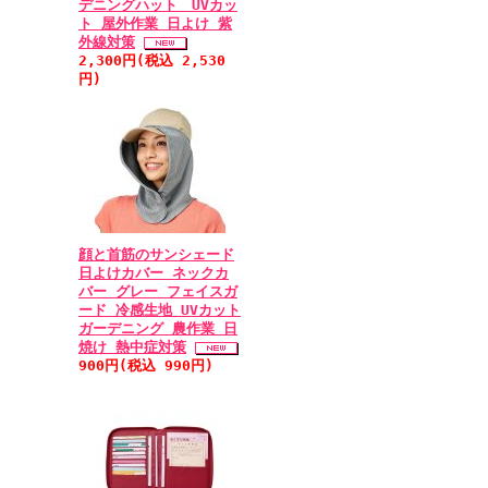
デニングハット UVカッ
ト 屋外作業 日よけ 紫
外線対策
2,300円(税込 2,530
円)
顔と首筋のサンシェード
日よけカバー ネックカ
バー グレー フェイスガ
ード 冷感生地 UVカット
ガーデニング 農作業 日
焼け 熱中症対策
900円(税込 990円)