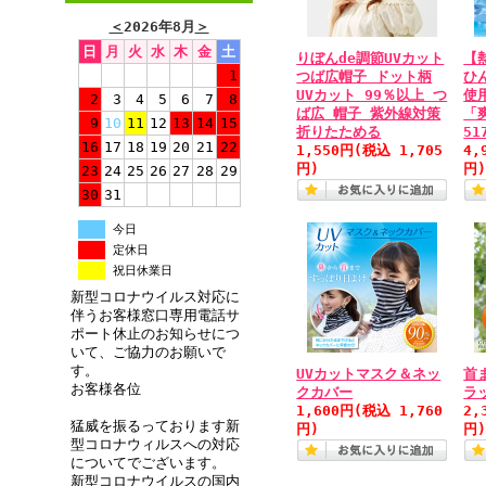
＜
2026年8月
＞
日
月
火
水
木
金
土
りぼんde調節UVカット
【
1
つば広帽子 ドット柄
ひ
UVカット 99％以上 つ
使
2
3
4
5
6
7
8
ば広 帽子 紫外線対策
「爽
9
10
11
12
13
14
15
折りたためる
51
16
17
18
19
20
21
22
1,550円
(税込 1,705
4,
円)
円
23
24
25
26
27
28
29
30
31
今日
定休日
祝日休業日
新型コロナウイルス対応に
伴うお客様窓口専用電話サ
ポート休止のお知らせにつ
いて、ご協力のお願いで
す。
UVカットマスク＆ネッ
首
お客様各位
クカバー
ラ
1,600円
(税込 1,760
2,
猛威を振るっております新
円)
円
型コロナウィルスへの対応
についてでございます。
新型コロナウイルスの国内