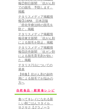
報②朝日新聞 「抗がん剤
での脱毛 予防します」
掲載
テタリスメディア掲載情
報③JAMA 日本語版
「癌化学療法時の脱毛を
防ぐ」掲載
テタリスメディア掲載情
報④東京新聞 「抗がん剤
による脱毛を防止」掲載
テタリスメディア掲載情
報⑤読売新聞 「抗ガン剤
による脱毛育毛剤が効い
た」掲載
テタリス711についての
発表
【特集】抗がん剤の副作
用による脱毛でお悩みの
方へ
自然食品・穀菜食レシピ
食べてキレイになれる新
しい朝ごはんスタイル
サクサク【グラノーラ