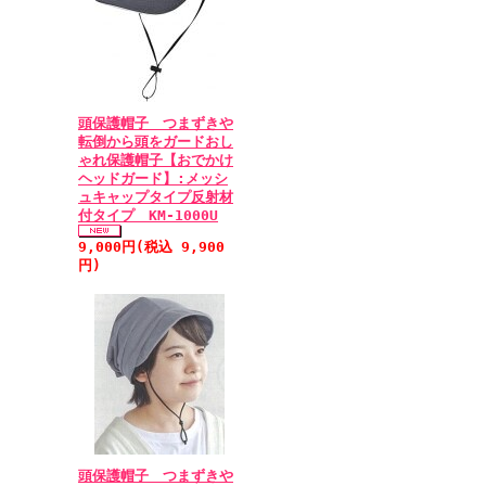
頭保護帽子 つまずきや
転倒から頭をガードおし
ゃれ保護帽子【おでかけ
ヘッドガード】:メッシ
ュキャップタイプ反射材
付タイプ KM-1000U
9,000円(税込 9,900
円)
頭保護帽子 つまずきや