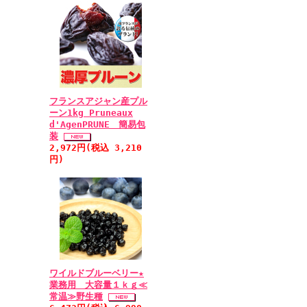
フランスアジャン産プル
ーン1kg Pruneaux
d'AgenPRUNE 簡易包
装
2,972円(税込 3,210
円)
ワイルドブルーベリー★
業務用 大容量１ｋｇ≪
常温≫野生種