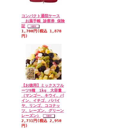
コンパクト通院ケース
お薬手帳 診察券 保険
証
1,700円(税込 1,870
円)
【お徳用】ミックスフル
ーツ9種 1kg 大容量
（マンゴー、キウイ、パ
イン、イチゴ、パパイ
ヤ、リンゴ、ココナッ
ツ、レーズン、グリーン
レーズン）
2,731円(税込 2,950
円)