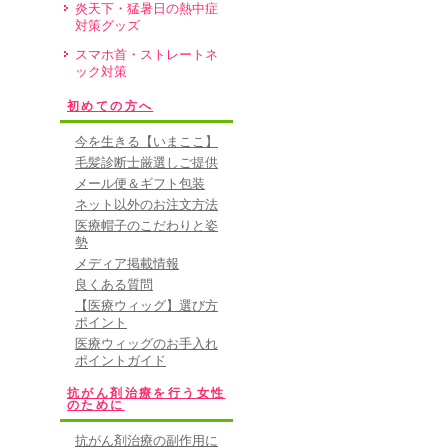
炎天下・猛暑日の熱中症
対策グッズ
スマホ首・ストレートネ
ック対策
初めての方へ
今を生きる【いまここ】
毛髪診断士厳選しご提供
メール便＆ギフト包装
ネット以外のお注文方法
医療帽子のこだわりと姿
勢
メディア掲載情報
良くある質問
【医療ウィッグ】選び方
ポイント
医療ウィッグのお手入れ
ポイントガイド
抗がん剤治療を行う女性
のために
抗がん剤治療の副作用に