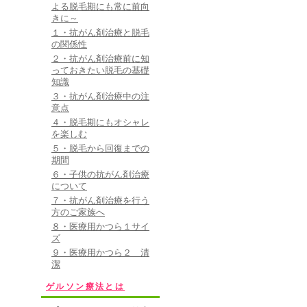
よる脱毛期にも常に前向
きに～
１・抗がん剤治療と脱毛
の関係性
２・抗がん剤治療前に知
っておきたい脱毛の基礎
知識
３・抗がん剤治療中の注
意点
４・脱毛期にもオシャレ
を楽しむ
５・脱毛から回復までの
期間
６・子供の抗がん剤治療
について
７・抗がん剤治療を行う
方のご家族へ
８・医療用かつら１サイ
ズ
９・医療用かつら２ 清
潔
ゲルソン療法とは