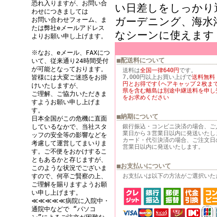
恐れ入りますが、お問い合
い日差しをしっかり
わせにつきましては
ガーデニング、海水
お問い合わせフォーム、ま
たは弊社eメールアドレス
なシーンに使えます
よりお願い申し上げます。
※なお、eメール、FAXにつ
■配送料について
いて、従来通り24時間受付
が可能となっております。
送料は
全国一律640円
です。
7,000円以上お買い上げで
送料無料
皆様には大変ご迷惑をお掛
円とお得です(ヘアキャップ２枚まで
けいたしますが、
県を含む離島は別途中継送料を申し
ご理解、ご協力いただきま
をお求めください
すようお願い申し上げま
す。
■納期について
日本全国がこの危機に直面
銀行振込・コンビニ決済の場合、ご
しているなかで、当社スタ
業日から３営業日以内に発送いたし
ッフの安全等の影響などを
カード・代引決済の場合、ご注文日
考慮して運営してまいりま
営業日以内に発送いたします。
す。ご不便をおかけするこ
ともあるかと存じますが、
■お支払いについて
このような状況でございま
お支払いは以下の方法がご選択いた
すので、何卒ご賢察の上、
ご理解を賜りますようお願
い申し上げます。
≪≪≪≪≪病院に入院中・
通院中などで “パソコ