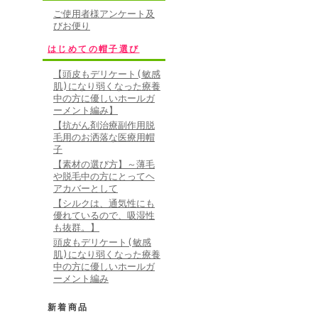
ご使用者様アンケート及
びお便り
はじめての帽子選び
【頭皮もデリケート(敏感
肌)になり弱くなった療養
中の方に優しいホールガ
ーメント編み】
【抗がん剤治療副作用脱
毛用のお洒落な医療用帽
子
【素材の選び方】～薄毛
や脱毛中の方にとってヘ
アカバーとして
【シルクは、通気性にも
優れているので、吸湿性
も抜群。】
頭皮もデリケート(敏感
肌)になり弱くなった療養
中の方に優しいホールガ
ーメント編み
新着商品