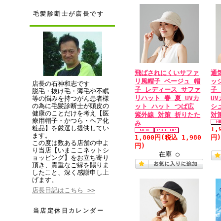
毛髪診断士が店長です
飛ばされにくいサファ
通
リ風帽子 ベージュ 帽
ッ
店長の石神和志です
子 レディース サファ
子
脱毛・抜け毛・薄毛や不眠
リハット 春 夏 UVカ
U
等の悩みを持つがん患者様
の為に毛髪診断士が頭皮の
ット ハット つば広
シ
健康のことだけを考え【医
紫外線 対策 折りたた
対
療用帽子・かつら・ヘア化
み
粧品】を厳選し提供してい
1,
ます。
1,800円
(税込 1,980
円
この度は数ある店舗の中よ
円)
り当店【いまここネットシ
在庫 ○
ョッピング】をお立ち寄り
頂き、貴重なご縁を賜りま
したこと、深く感謝申し上
げます。
店長日記はこちら >>
当店定休日カレンダー