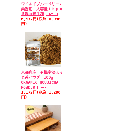
ワイルドブルーベリー★
業務用 大容量１ｋｇ≪
常温≫野生種
6,472円(税込 6,990
円)
京都府産 有機宇治ほう
じ茶パウダー100g
ORGANIC HOUJICHA
POWDER
1,172円(税込 1,290
円)