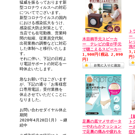
猛威を振るっております新
型コロナウィルスへの対応
についてでございます。
新型コロナウイルスの国内
における感染拡大をうけ、
感染拡大防止対策として、
ト
当店でも在宅勤務、営業時
ー
間の短縮、従業員交代制、
木目柄手元スピーカ
レ
出荷業務の調整などに対応
ー テレビの音が手元
洗
した体制へと移行いたしま
で聴こえるスピーカー
3,
す。
1,900円
(税込 2,090
円
それに伴い、下記の日程よ
円)
り電話サポートの対応を一
時休止いたします。
急なお願いではございます
が、下記の通り「お客様窓
口専用電話」受付業務を
休止させていただくことに
なりました。
お問い合わせダイヤル休止
期間
【
2020年4月20日(月) ～継
足裏の底マメサポータ
ト
続中
ーやわらかクッション
ー
で足裏の痛みや疲れを
症