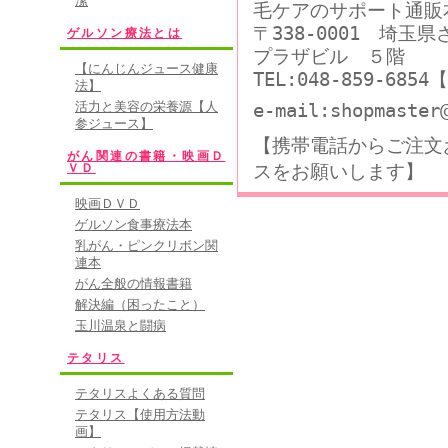
潔
毛ケアのサポート通販
〒338-0001 埼玉
ゲルソン療法とは
プラザビル ５階
【にんじんジュース健康
TEL:048-859-68
法】
e-mail:shopmaster
活力と美容の栄養源【人
参ジュース】
【携帯電話からご注文
がん関連の書籍・映画Ｄ
スをお願いします】
ＶＤ
映画ＤＶＤ
ゲルソン食事療法本
乳がん・ピンクリボン関
連本
がん全般の情報書籍
解決編（困ったこと）
玉川温泉と闘病
テタリス
テタリスよくある質問
テタリス【使用方法動
画】