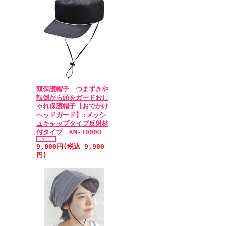
頭保護帽子 つまずきや
転倒から頭をガードおし
ゃれ保護帽子【おでかけ
ヘッドガード】:メッシ
ュキャップタイプ反射材
付タイプ KM-1000U
9,000円(税込 9,900
円)