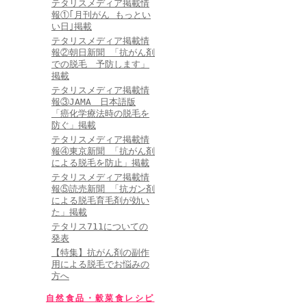
テタリスメディア掲載情
報①｢月刊がん もっとい
い日｣掲載
テタリスメディア掲載情
報②朝日新聞 「抗がん剤
での脱毛 予防します」
掲載
テタリスメディア掲載情
報③JAMA 日本語版
「癌化学療法時の脱毛を
防ぐ」掲載
テタリスメディア掲載情
報④東京新聞 「抗がん剤
による脱毛を防止」掲載
テタリスメディア掲載情
報⑤読売新聞 「抗ガン剤
による脱毛育毛剤が効い
た」掲載
テタリス711についての
発表
【特集】抗がん剤の副作
用による脱毛でお悩みの
方へ
自然食品・穀菜食レシピ