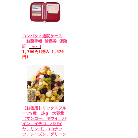
コンパクト通院ケース
お薬手帳 診察券 保険
証
1,700円(税込 1,870
円)
【お徳用】ミックスフル
ーツ9種 1kg 大容量
（マンゴー、キウイ、パ
イン、イチゴ、パパイ
ヤ、リンゴ、ココナッ
ツ、レーズン、グリーン