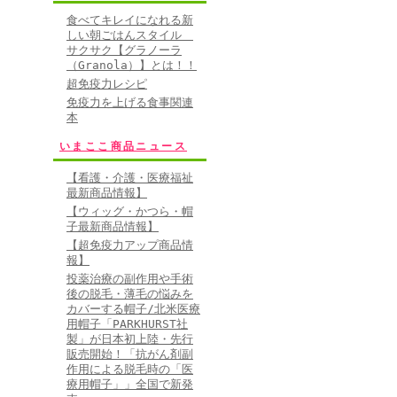
食べてキレイになれる新
しい朝ごはんスタイル
サクサク【グラノーラ
（Granola）】とは！！
超免疫力レシピ
免疫力を上げる食事関連
本
いまここ商品ニュース
【看護・介護・医療福祉
最新商品情報】
【ウィッグ・かつら・帽
子最新商品情報】
【超免疫力アップ商品情
報】
投薬治療の副作用や手術
後の脱毛・薄毛の悩みを
カバーする帽子/北米医療
用帽子「PARKHURST社
製」が日本初上陸・先行
販売開始！「抗がん剤副
作用による脱毛時の「医
療用帽子」」全国で新発