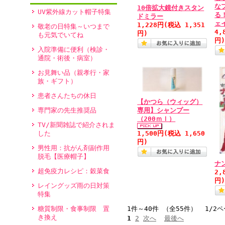
な
10倍拡大鏡付きスタン
UV紫外線カット帽子特集
る
ドミラー
ェ
1,228円
(税込 1,351
敬老の日特集～いつまで
4,
円)
も元気でいてね
円
入院準備に便利（検診・
通院・術後・病室）
お見舞い品（親孝行・家
族・ギフト）
患者さんたちの休日
【かつら（ウィッグ）
専用】シャンプー
専門家の先生推奨品
（200ｍｌ）
TV/新聞雑誌で紹介されま
1,500円
(税込 1,650
した
円)
男性用：抗がん剤副作用
脱毛【医療帽子】
ナ
超免疫力レシピ：穀菜食
2,
円
レイングッズ雨の日対策
特集
1件～40件 （全55件） 1/2
糖質制限・食事制限 置
き換え
1
2
次へ
最後へ