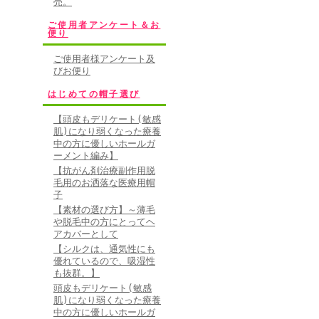
売。
ご使用者アンケート＆お
便り
ご使用者様アンケート及
びお便り
はじめての帽子選び
【頭皮もデリケート(敏感
肌)になり弱くなった療養
中の方に優しいホールガ
ーメント編み】
【抗がん剤治療副作用脱
毛用のお洒落な医療用帽
子
【素材の選び方】～薄毛
や脱毛中の方にとってヘ
アカバーとして
【シルクは、通気性にも
優れているので、吸湿性
も抜群。】
頭皮もデリケート(敏感
肌)になり弱くなった療養
中の方に優しいホールガ