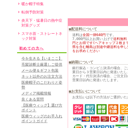
暖か帽子特集
転倒予防対策
炎天下・猛暑日の熱中症
対策グッズ
■配送料について
スマホ首・ストレートネ
送料は
全国一律640円
です。
ック対策
7,000円以上お買い上げで
送料無料
円とお得です(ヘアキャップ２枚まで
県を含む離島は別途中継送料を申し
初めての方へ
をお求めください
今を生きる【いまここ】
■納期について
毛髪診断士厳選しご提供
銀行振込・コンビニ決済の場合、ご
メール便＆ギフト包装
業日から３営業日以内に発送いたし
カード・代引決済の場合、ご注文日
ネット以外のお注文方法
営業日以内に発送いたします。
医療帽子のこだわりと姿
勢
■お支払いについて
メディア掲載情報
お支払いは以下の方法がご選択いた
良くある質問
【医療ウィッグ】選び方
ポイント
医療ウィッグのお手入れ
ポイントガイド