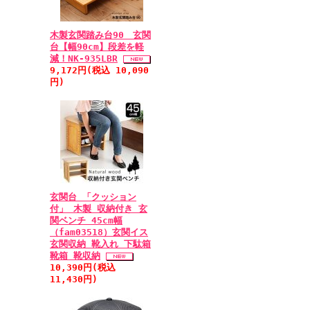
木製玄関踏み台90 玄関
台【幅90cm】段差を軽
減！NK-935LBR
9,172円(税込 10,090
円)
玄関台 「クッション
付」 木製 収納付き 玄
関ベンチ 45cm幅
（fam03518）玄関イス
玄関収納 靴入れ 下駄箱
靴箱 靴収納
10,390円(税込
11,430円)