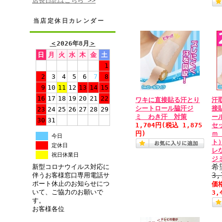
店長日記はこちら >>
当店定休日カレンダー
＜
2026年8月
＞
日
月
火
水
木
金
土
1
2
3
4
5
6
7
8
9
10
11
12
13
14
15
16
17
18
19
20
21
22
ワキに直接貼る汗とり
汗
シートロール脇汗ジ
接
23
24
25
26
27
28
29
ミ わき汗 対策
ー
30
31
1,704円
(税込 1,875
セ
円)
ｍ
今日
ト
定休日
レ
祝日休業日
ジ
希
新型コロナウイルス対応に
3
伴うお客様窓口専用電話サ
ポート休止のお知らせにつ
価
いて、ご協力のお願いで
3,
す。
お客様各位