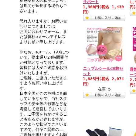
※感染拡大の状況によって
サポート
1,
は期間が延長する場合もご
1,300円
(税込 1,430
円
ざいます。
円)
恐れ入りますが、お問い合
わせにつきましては
お問い合わせフォーム、ま
たは弊社eメールアドレス
よりお願い申し上げます。
※なお、eメール、FAXにつ
いて、従来通り24時間受付
が可能となっております。
皆様には大変ご迷惑をお掛
ニップルシール20枚セ
骨
けいたしますが、
ット
ー
ご理解、ご協力いただきま
1,885円
(税込 2,074
2,
すようお願い申し上げま
円)
円
す。
在庫 ○
日本全国がこの危機に直面
しているなかで、当社スタ
ッフの安全等の影響などを
考慮して運営してまいりま
す。ご不便をおかけするこ
ともあるかと存じますが、
このような状況でございま
すので、何卒ご賢察の上、
ご理解を賜りますようお願