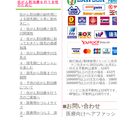
抗がん剤治療を行う女性
のために
抗がん剤治療の副作用に
よる脱毛期にも常に前向
きに～
１・抗がん剤治療と脱毛
の関係性
２・抗がん剤治療前に知
っておきたい脱毛の基礎
知識
３・抗がん剤治療中の注
意点
・銀行振込/郵便振替/コンビニ決
４・脱毛期にもオシャレ
※ご注文から10日以内にお支払
を楽しむ
・代引き手数料は通常：324円
10000円以上の注文の場合：432円
５・脱毛から回復までの
30000円以上の注文の場合：648円
期間
100000円以上の注文の場合：1080
６・子供の抗がん剤治療
300000円以上の注文の場合：2160
について
・コンビニ決済手数料は324円です
７・抗がん剤治療を行う
・NP後払い手数料は216円です。
方のご家族へ
８・医療用かつら１サイ
■お問い合わせ
ズ
医療向けヘアファッシ
９・医療用かつら２ 清