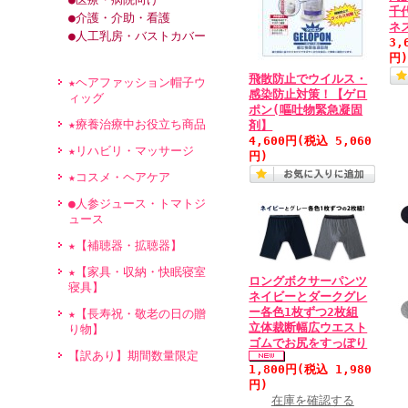
千
●介護・介助・看護
ネ
●人工乳房・バストカバー
3,
円
飛散防止でウイルス・
★ヘアファッション帽子ウ
感染防止対策！【ゲロ
ィッグ
ポン(嘔吐物緊急凝固
★療養治療中お役立ち商品
剤】
4,600円
(税込 5,060
★リハビリ・マッサージ
円)
★コスメ・ヘアケア
●人参ジュース・トマトジ
ュース
★【補聴器・拡聴器】
★【家具・収納・快眠寝室
ロングボクサーパンツ
寝具】
ネイビーとダークグレ
ー各色1枚ずつ2枚組
★【長寿祝・敬老の日の贈
立体裁断幅広ウエスト
り物】
ゴムでお尻をすっぽり
【訳あり】期間数量限定
1,800円
(税込 1,980
円)
在庫を確認する