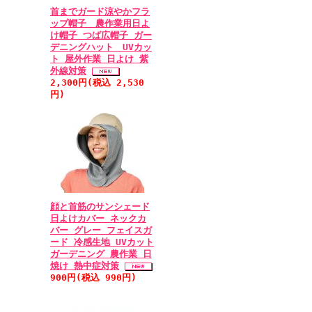
首までガード涼やかフラ
ップ帽子 農作業用日よ
け帽子 つば広帽子 ガー
デニングハット UVカッ
ト 屋外作業 日よけ 紫
外線対策
2,300円(税込 2,530
円)
顔と首筋のサンシェード
日よけカバー ネックカ
バー グレー フェイスガ
ード 冷感生地 UVカット
ガーデニング 農作業 日
焼け 熱中症対策
900円(税込 990円)