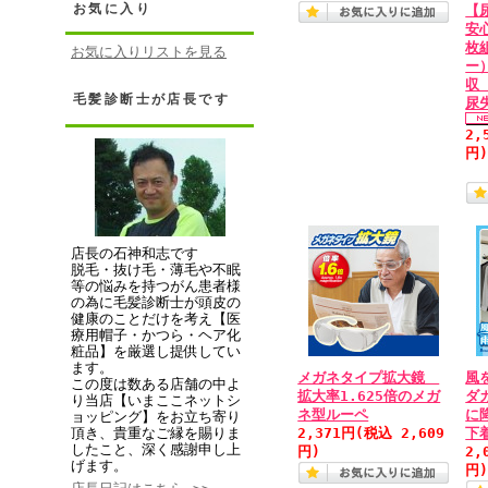
お気に入り
【
安
枚
お気に入りリストを見る
ー
収
毛髪診断士が店長です
尿
2,
円
店長の石神和志です
脱毛・抜け毛・薄毛や不眠
等の悩みを持つがん患者様
の為に毛髪診断士が頭皮の
健康のことだけを考え【医
療用帽子・かつら・ヘア化
粧品】を厳選し提供してい
ます。
メガネタイプ拡大鏡
風
この度は数ある店舗の中よ
拡大率1.625倍のメガ
ダ
り当店【いまここネットシ
ネ型ルーペ
に
ョッピング】をお立ち寄り
2,371円
(税込 2,609
下
頂き、貴重なご縁を賜りま
したこと、深く感謝申し上
円)
2,
げます。
円