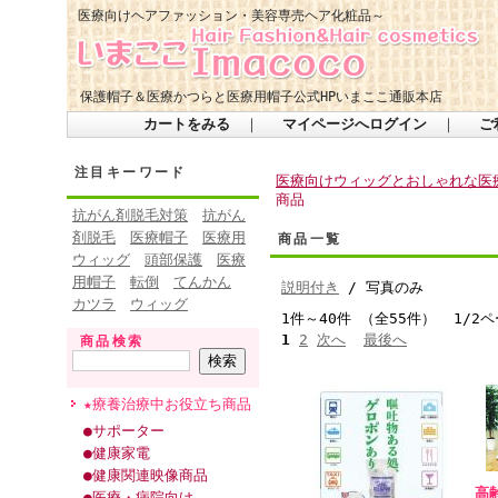
医療向けヘアファッション・美容専売ヘア化粧品～
保護帽子＆医療かつらと医療用帽子公式HPいまここ通販本店
カートをみる
｜
マイページへログイン
｜
ご
注目キーワード
医療向けウィッグとおしゃれな医療
商品
抗がん剤脱毛対策
抗がん
剤脱毛
医療帽子
医療用
商品一覧
ウィッグ
頭部保護
医療
用帽子
転倒
てんかん
説明付き
/ 写真のみ
カツラ
ウィッグ
1件～40件 （全55件） 1/2
1
2
次へ
最後へ
商品検索
★療養治療中お役立ち商品
●サポーター
●健康家電
●健康関連映像商品
高
●医療・病院向け