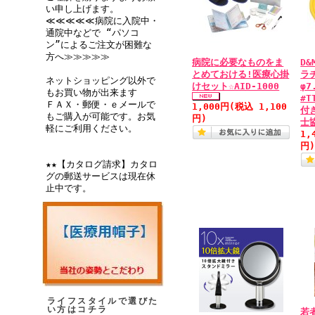
い申し上げます。
≪≪≪≪≪病院に入院中・
通院中などで “パソコ
ン”によるご注文が困難な
方へ≫≫≫≫≫
病院に必要なものをま
D&
とめておける!医療心掛
ラ
ネットショッピング以外で
けセット☆AID-1000
φ7
もお買い物が出来ます
#T
ＦＡＸ・郵便・ｅメールで
1,000円
(税込 1,100
付
もご購入が可能です。お気
円)
士
軽にご利用ください。
1,
円
★★【カタログ請求】カタロ
グの郵送サービスは現在休
止中です。
ライフスタイルで選びた
い方はコチラ
若