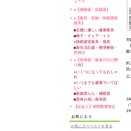
ュース
★【補聴器・拡聴器】
★【家具・収納・快眠寝室
寝具】
●足腰に優しい健康家具
●椅子・チェア・イス
市
★快眠寝室家具・寝具
抗
●新生活応援・整理整頓・
髪
片付け
こ
★【長寿祝・敬老の日の贈
約
り物】
抗
★いくつになってもおしゃ
全
れ
★いつまでも健康でいてほ
しい
●家族団らん・補聴器
JA
●賀寿お祝い座布団
（
【訳あり】期間数量限定
19
お気に入り
お気に入りリストを見る