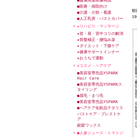
●健康関連映像商品
●医療・病院向け
朝
●介護・介助・看護
19
●人工乳房・バストカバー
★リハビリ・マッサージ
★首・肩・背中コリの解消
★骨盤補正・腰悩み楽
★ダイエット・下腹ケア
★健康サポートインナー
★おうちで運動
★コスメ・ヘアケア
●美容室専売品YSPARK
Hair Care
●美容室専売品YSPARKス
タイリング
●眉毛・まつ毛
●美容室専売品YSPARK
●ヘアケア化粧品テタリス
バストケア・ブレストケ
ア
銀髪ワックス
●人参ジュース・トマトジ