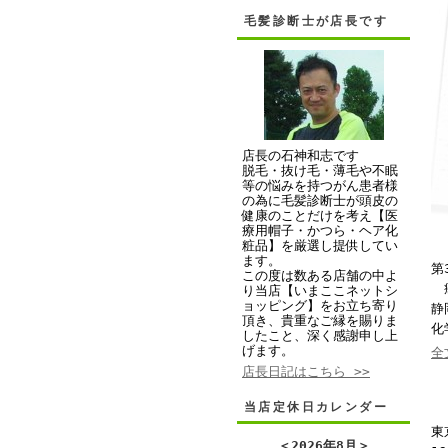
毛髪診断士が店長です
店長の石神和志です
脱毛・抜け毛・薄毛や不眠
等の悩みを持つがん患者様
の為に毛髪診断士が頭皮の
健康のことだけを考え【医
療用帽子・かつら・ヘア化
粧品】を厳選し提供してい
ます。
第
この度は数ある店舗の中よ
癌
り当店【いまここネットシ
ョッピング】をお立ち寄り
静
頂き、貴重なご縁を賜りま
化
したこと、深く感謝申し上
げます。
全
店長日記はこちら >>
当店定休日カレンダー
東
＜
2026年8月
＞