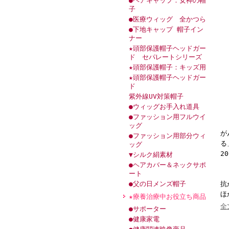
●ヘアキャップ：女神の帽
子
●医療ウィッグ 全かつら
●下地キャップ 帽子イン
ナー
★頭部保護帽子ヘッドガー
ド セパレートシリーズ
★頭部保護帽子：キッズ用
★頭部保護帽子ヘッドガー
ド
紫外線UV対策帽子
●ウィッグお手入れ道具
●ファッション用フルウイ
ッグ
が
●ファッション用部分ウィ
る
ッグ
20
▼シルク絹素材
●ヘアカバー＆ネックサポ
ート
●父の日メンズ帽子
抗
ほ
★療養治療中お役立ち商品
全
●サポーター
●健康家電