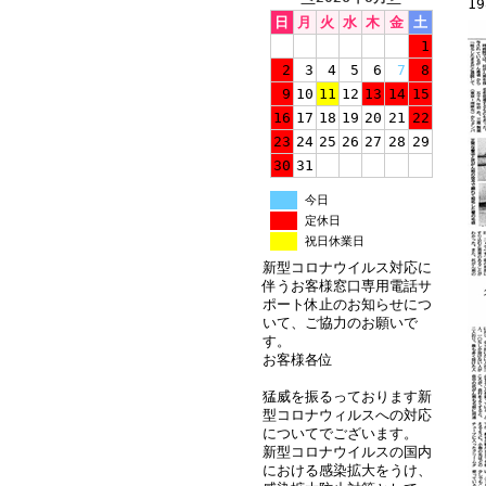
19
日
月
火
水
木
金
土
1
2
3
4
5
6
7
8
9
10
11
12
13
14
15
16
17
18
19
20
21
22
23
24
25
26
27
28
29
30
31
今日
定休日
祝日休業日
新型コロナウイルス対応に
伴うお客様窓口専用電話サ
ポート休止のお知らせにつ
いて、ご協力のお願いで
す。
お客様各位
猛威を振るっております新
型コロナウィルスへの対応
についてでございます。
新型コロナウイルスの国内
における感染拡大をうけ、