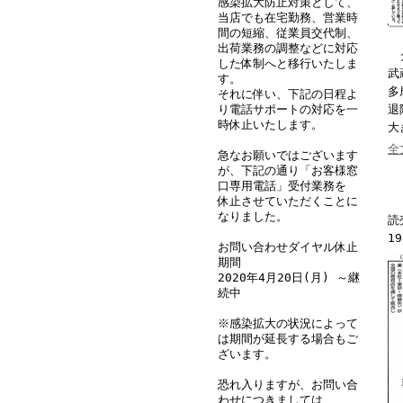
感染拡大防止対策として、
当店でも在宅勤務、営業時
間の短縮、従業員交代制、
出荷業務の調整などに対応
タ
した体制へと移行いたしま
武
す。
多
それに伴い、下記の日程よ
り電話サポートの対応を一
退
時休止いたします。
大
全
急なお願いではございます
が、下記の通り「お客様窓
口専用電話」受付業務を
休止させていただくことに
なりました。
読
19
お問い合わせダイヤル休止
期間
2020年4月20日(月) ～継
続中
※感染拡大の状況によって
は期間が延長する場合もご
ざいます。
恐れ入りますが、お問い合
わせにつきましては