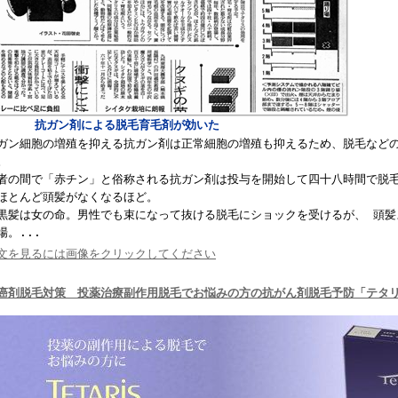
抗ガン剤による脱毛育毛剤が効いた
ン細胞の増殖を抑える抗ガン剤は正常細胞の増殖も抑えるため、脱毛などの
。
者の間で「赤チン」と俗称される抗ガン剤は投与を開始して四十八時間で脱毛
ほとんど頭髪がなくなるほど。
髪は女の命。男性でも束になって抜ける脱毛にショックを受けるが、 頭髪
場。
...
文を見るには画像をクリックしてください
癌剤脱毛対策
投薬治療副作用脱毛でお悩みの方の抗がん剤脱毛予防「テタ