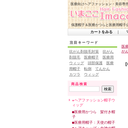
医療向けヘアファッション・美容専
保護帽子＆医療かつらと医療用帽子公
カートをみる
｜
注目キーワード
医
が
抗がん剤脱毛対策
抗がん
剤脱毛
医療帽子
医療用
ウィッグ
頭部保護
医療
【
用帽子
転倒
てんかん
カツラ
ウィッグ
商品検索
★ヘアファッション帽子ウ
ィッグ
●医療用かつら 髪付き帽
子
●医療用帽子：天使の帽子