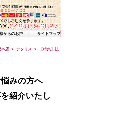
様からのお声
｜
サイトマップ
販本店
>
テタリス
>
【特集】抗
お悩みの方へ
事を紹介いたし