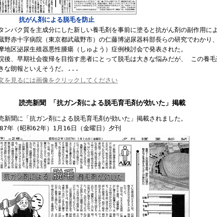
抗がん剤による脱毛を防止
ンパク質を主成分にした新しい養毛剤を事前に塗ると抗がん剤の副作用によ
蔵野赤十字病院（東京都武蔵野市）の仁藤博泌尿器科部長らの研究でわかり、
摩地区泌尿生殖器悪性腫瘍（しゅよう）症例検討会で発表された。
院後、早期社会復帰を目指す患者にとって脱毛は大きな悩みだが、 この養毛
きな朗報といえそうだ。
...
文を見るには画像をクリックしてください
読売新聞 「抗ガン剤による脱毛育毛剤が効いた」掲載
売新聞に「抗ガン剤による脱毛育毛剤が効いた」掲載されました。
87
年（昭和
62
年）
1
月
16
日（金曜日）夕刊