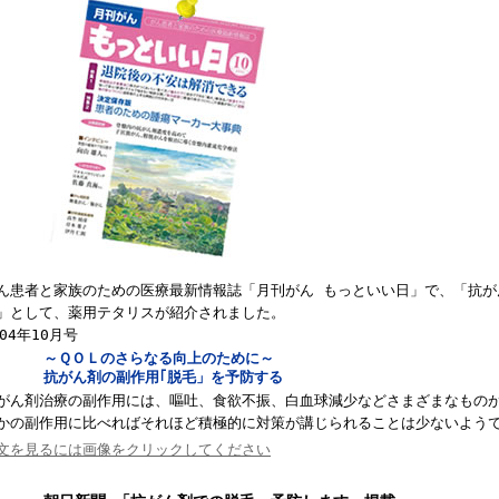
ん患者と家族のための医療最新情報誌「月刊がん もっといい日」で、「抗が
」として、薬用テタリスが紹介されました。
04
年
10
月号
～ＱＯＬのさらなる向上のために～
抗がん剤の副作用｢脱毛」を予防する
がん剤治療の副作用には、嘔吐、食欲不振、白血球減少などさまざまなもの
かの副作用に比べればそれほど積極的に対策が講じられることは少ないよう
文を見るには画像をクリックしてください