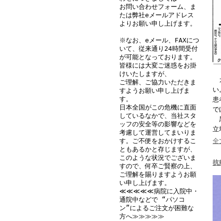
お問い合わせフォーム、ま
たは弊社eメールアドレス
よりお願い申し上げます。
※なお、eメール、FAXにつ
いて、従来通り24時間受付
が可能となっております。
皆様には大変ご迷惑をお掛
けいたしますが、
ガ
ご理解、ご協力いただきま
い
すようお願い申し上げま
す。
患
日本全国がこの危機に直面
で
しているなかで、当社スタ
黒
ッフの安全等の影響などを
立
考慮して運営してまいりま
す。ご不便をおかけするこ
全
ともあるかと存じますが、
このような状況でございま
抗
すので、何卒ご賢察の上、
ご理解を賜りますようお願
い申し上げます。
≪≪≪≪≪病院に入院中・
通院中などで “パソコ
ン”によるご注文が困難な
方へ≫≫≫≫≫