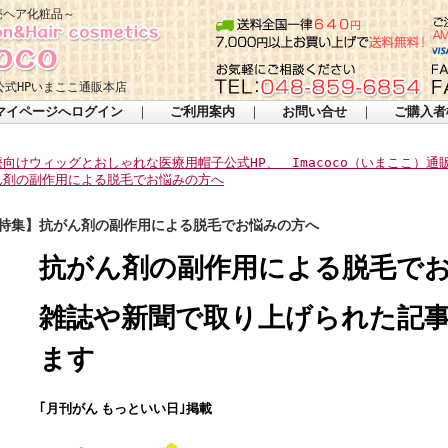
売ヘア化粧品～
式HPいまここ通販本店
マイページへログイン
｜
ご利用案内
｜
お問い合せ
｜
ご購入者
療向けウィッグとおしゃれな医療用帽子公式HP、 Imacoco（いまここ）通
ん剤の副作用による脱毛でお悩みの方へ
特集】抗がん剤の副作用による脱毛でお悩みの方へ
抗がん剤の副作用による脱毛で
雑誌や新聞で取り上げられた記
ます
｢月刊がん もっといい日｣掲載