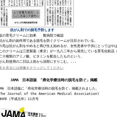
抗がん剤での脱毛予防します
販の育毛クリームに効果 数病院で確認
がん剤の副作用である脱毛を防ぐクリームが注目されでいる。
の毛は抗がん剤をやめると再び生え始めるが、女性患者や子供にとってはや
のクリームは三恵製薬（東京）が一九八二年から発売している育毛化粧品（
二十種類のアミノ酸、ビタミンを配合したものという。
がん剤使用の二日以上前から頭部にすりこむ。
...
文を見るには画像をクリックしてください
JAMA
日本語版 「癌化学療法時の脱毛を防ぐ」掲載
MA
日本語版に「癌化学療法時の脱毛を防ぐ」掲載されました。
The Journal of the American Medical Association)
89
年（平成元年）
11
月号