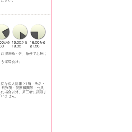
ください。
・西濃運輸・佐川急便でお届け
よう運送会社に
大切な個人情報(住所・氏名・
 裁判所・警察機関等・公共
った場合以外、第三者に譲渡ま
ざいません。