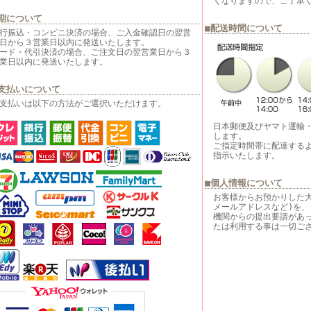
くなりますので、ご了承
期について
■配送時間について
行振込・コンビニ決済の場合、ご入金確認日の翌営
日から３営業日以内に発送いたします。
ード・代引決済の場合、ご注文日の翌営業日から３
業日以内に発送いたします。
支払いについて
支払いは以下の方法がご選択いただけます。
日本郵便及びヤマト運輸
します。
ご指定時間帯に配達する
指示いたします。
■個人情報について
お客様からお預かりした
メールアドレスなど)を、
機関からの提出要請があ
たは利用する事は一切ご