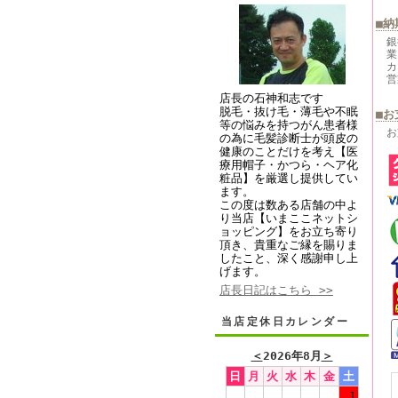
■納
銀
業
カ
営
店長の石神和志です
脱毛・抜け毛・薄毛や不眠
■お
等の悩みを持つがん患者様
お
の為に毛髪診断士が頭皮の
健康のことだけを考え【医
療用帽子・かつら・ヘア化
粧品】を厳選し提供してい
ます。
この度は数ある店舗の中よ
り当店【いまここネットシ
ョッピング】をお立ち寄り
頂き、貴重なご縁を賜りま
したこと、深く感謝申し上
げます。
店長日記はこちら >>
当店定休日カレンダー
＜
2026年8月
＞
日
月
火
水
木
金
土
1