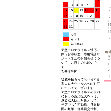
2
3
4
5
6
7
8
9
10
11
12
13
14
15
・
※
16
17
18
19
20
21
22
・
1
23
24
25
26
27
28
29
3
30
31
1
3
今日
・
定休日
・
祝日休業日
新型コロナウイルス対応に
■お
伴うお客様窓口専用電話サ
医
ポート休止のお知らせにつ
〒
いて、ご協力のお願いで
T
す。
e
お客様各位
【
猛威を振るっております新
型コロナウィルスへの対応
についてでございます。
新型コロナウイルスの国内
における感染拡大をうけ、
感染拡大防止対策として、
当店でも在宅勤務、営業時
間の短縮、従業員交代制、