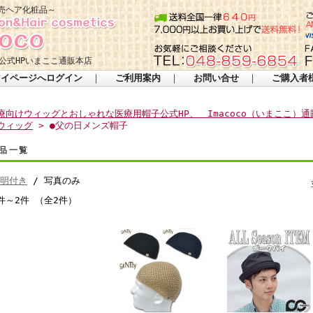
売ヘア化粧品～
公式HPいまここ通販本店
マイページへログイン
｜
ご利用案内
｜
お問い合せ
｜
ご購入者
療向けウィッグとおしゃれな医療用帽子公式HP、 Imacoco（いまここ）通
ウィッグ
> ●父の日メンズ帽子
品一覧
明付き
/ 写真のみ
件～2件 （全2件）