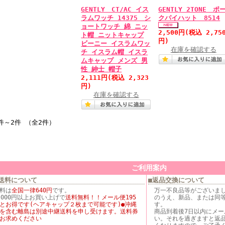
GENTLY CT/AC イス
GENTLY 2TONE ポ
ラムワッチ 14375 シ
クパイハット 8514
ョートワッチ 綿 ニッ
2,500円
(税込 2,75
ト帽 ニットキャップ
円)
ビーニー イスラムワッ
在庫を確認する
チ イスラム帽 イスラ
ムキャップ メンズ 男
性 紳士 帽子
2,111円
(税込 2,323
円)
在庫を確認する
件～2件 （全2件）
ご利用案内
送料について
■返品交換について
料は
全国一律640円
です。
万一不良品等がございま
,000円以上お買い上げで
送料無料！！メール便195
のうえ、新品、または同
とお得です(ヘアキャップ２枚まで可能です)●沖縄
す。
を含む離島は別途中継送料を申し受けます。送料券
商品到着後7日以内にメ
お求めください
い。それを過ぎますと返