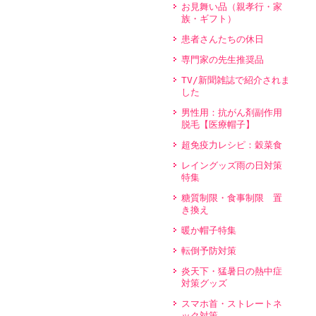
お見舞い品（親孝行・家
族・ギフト）
患者さんたちの休日
専門家の先生推奨品
TV/新聞雑誌で紹介されま
した
男性用：抗がん剤副作用
脱毛【医療帽子】
超免疫力レシピ：穀菜食
レイングッズ雨の日対策
特集
糖質制限・食事制限 置
き換え
暖か帽子特集
転倒予防対策
炎天下・猛暑日の熱中症
対策グッズ
スマホ首・ストレートネ
ック対策