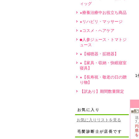
ィッグ
★療養治療中お役立ち商品
★リハビリ・マッサージ
★コスメ・ヘアケア
●人参ジュース・トマトジ
ュース
★【補聴器・拡聴器】
★【家具・収納・快眠寝室
寝具】
1
★【長寿祝・敬老の日の贈
り物】
【訳あり】期間数量限定
お気に入り
■配
送
お気に入りリストを見る
7
円
県
毛髪診断士が店長です
を