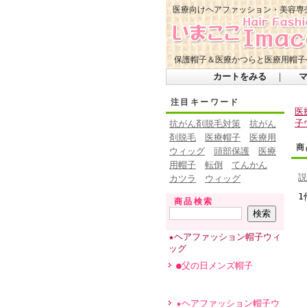
医療向けヘアファッション・美容専
保護帽子＆医療かつらと医療用帽子
カートをみる
｜
注目キーワード
医
子
抗がん剤脱毛対策
抗がん
剤脱毛
医療帽子
医療用
商
ウィッグ
頭部保護
医療
用帽子
転倒
てんかん
説
カツラ
ウィッグ
1
商品検索
★ヘアファッション帽子ウィ
ッグ
●父の日メンズ帽子
★ヘアファッション帽子ウ