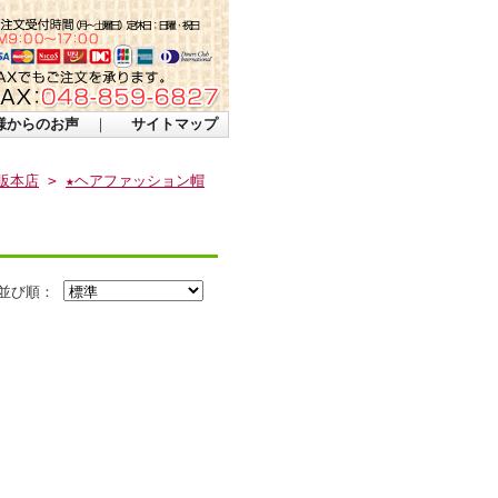
様からのお声
｜
サイトマップ
販本店
>
★ヘアファッション帽
並び順：