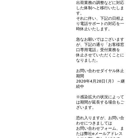
出荷業務の調整などに対応
した体制へと移行いたしま
す。
それに伴い、下記の日程よ
り電話サポートの対応を一
時休止いたします。
急なお願いではございます
が、下記の通り「お客様窓
口専用電話」受付業務を
休止させていただくことに
なりました。
お問い合わせダイヤル休止
期間
2020年4月20日(月) ～継
続中
※感染拡大の状況によって
は期間が延長する場合もご
ざいます。
恐れ入りますが、お問い合
わせにつきましては
お問い合わせフォーム、ま
たは弊社eメールアドレス