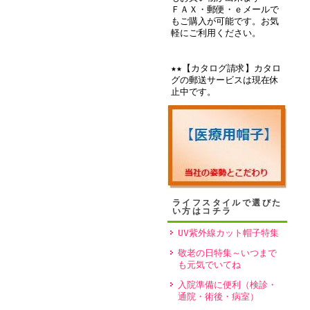
ＦＡＸ・郵便・ｅメールで
もご購入が可能です。お気
軽にご利用ください。
★★【カタログ請求】カタロ
グの郵送サービスは現在休
止中です。
ライフスタイルで選びた
い方はコチラ
UV紫外線カット帽子特集
敬老の日特集～いつまで
も元気でいてね
入院準備に便利（検診・
通院・術後・病室）