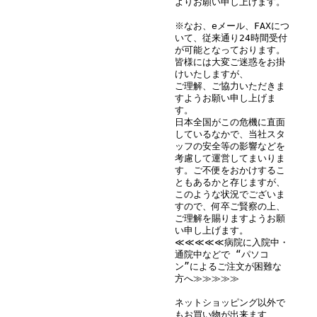
よりお願い申し上げます。
※なお、eメール、FAXにつ
いて、従来通り24時間受付
が可能となっております。
皆様には大変ご迷惑をお掛
けいたしますが、
ご理解、ご協力いただきま
すようお願い申し上げま
す。
日本全国がこの危機に直面
しているなかで、当社スタ
ッフの安全等の影響などを
考慮して運営してまいりま
す。ご不便をおかけするこ
ともあるかと存じますが、
このような状況でございま
すので、何卒ご賢察の上、
ご理解を賜りますようお願
い申し上げます。
≪≪≪≪≪病院に入院中・
通院中などで “パソコ
ン”によるご注文が困難な
方へ≫≫≫≫≫
ネットショッピング以外で
もお買い物が出来ます