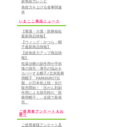
超免疫力レシピ
免疫力を上げる食事関連
本
いまここ商品ニュース
【看護・介護・医療福祉
最新商品情報】
【ウィッグ・かつら・帽
子最新商品情報】
【超免疫力アップ商品情
報】
投薬治療の副作用や手術
後の脱毛・薄毛の悩みを
カバーする帽子/北米医療
用帽子「PARKHURST社
製」が日本初上陸・先行
販売開始！「抗がん剤副
作用による脱毛時の「医
療用帽子」」全国で新発
売。
ご使用者アンケート＆お
便り
ご使用者様アンケート及