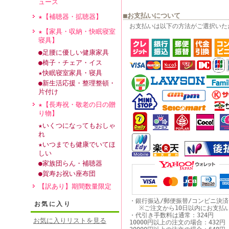
ュース
■お支払いについて
★【補聴器・拡聴器】
お支払いは以下の方法がご選択いた
★【家具・収納・快眠寝室
寝具】
●足腰に優しい健康家具
●椅子・チェア・イス
★快眠寝室家具・寝具
●新生活応援・整理整頓・
片付け
★【長寿祝・敬老の日の贈
り物】
★いくつになってもおしゃ
れ
★いつまでも健康でいてほ
しい
●家族団らん・補聴器
●賀寿お祝い座布団
【訳あり】期間数量限定
・銀行振込/郵便振替/コンビニ決
お気に入り
※ご注文から10日以内にお支払
・代引き手数料は通常：324円
お気に入りリストを見る
10000円以上の注文の場合：432円