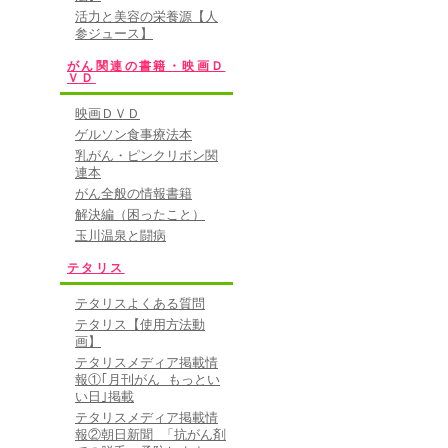
活力と美容の栄養源【人
参ジュース】
がん関連の書籍・映画Ｄ
ＶＤ
映画ＤＶＤ
ゲルソン食事療法本
乳がん・ピンクリボン関
連本
がん全般の情報書籍
解決編（困ったこと）
玉川温泉と闘病
テタリス
テタリスよくある質問
テタリス【使用方法動
画】
テタリスメディア掲載情
報①｢月刊がん もっとい
い日｣掲載
テタリスメディア掲載情
報②朝日新聞 「抗がん剤