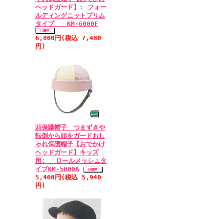
ヘッドガード】: フォー
ルディングニットブリム
タイプ KM-6000F
6,800円(税込 7,480
円)
頭保護帽子 つまずきや
転倒から頭をガードおし
ゃれ保護帽子【おでかけ
ヘッドガード】キッズ
用: ロールメッシュタ
イプKM-5000A
5,400円(税込 5,940
円)