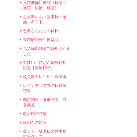
入院準備に便利（検診・
通院・術後・病室）
お見舞い品（親孝行・家
族・ギフト）
患者さんたちの休日
専門家の先生推奨品
TV/新聞雑誌で紹介されま
した
男性用：抗がん剤副作用
脱毛【医療帽子】
超免疫力レシピ：穀菜食
レイングッズ雨の日対策
特集
糖質制限・食事制限 置
き換え
暖か帽子特集
転倒予防対策
炎天下・猛暑日の熱中症
対策グッズ