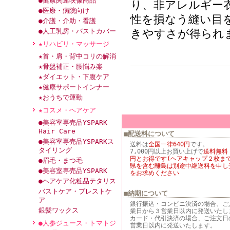
●健康関連映像商品
り、非アレルギー
●医療・病院向け
性を損なう縫い目
●介護・介助・看護
●人工乳房・バストカバー
きやすさが得られ
★リハビリ・マッサージ
★首・肩・背中コリの解消
★骨盤補正・腰悩み楽
★ダイエット・下腹ケア
★健康サポートインナー
★おうちで運動
★コスメ・ヘアケア
●美容室専売品YSPARK
Hair Care
■配送料について
●美容室専売品YSPARKス
送料は
全国一律640円
です。
タイリング
7,000円以上お買い上げで
送料無料
円とお得です(ヘアキャップ２枚まで
●眉毛・まつ毛
県を含む離島は別途中継送料を申し
●美容室専売品YSPARK
をお求めください
●ヘアケア化粧品テタリス
バストケア・ブレストケ
■納期について
ア
銀行振込・コンビニ決済の場合、ご
銀髪ワックス
業日から３営業日以内に発送いたし
カード・代引決済の場合、ご注文日
●人参ジュース・トマトジ
営業日以内に発送いたします。