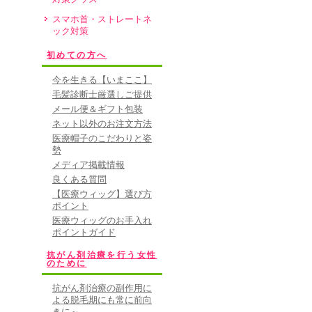
スマホ首・ストレートネ
ック対策
初めての方へ
今を生きる【いまここ】
毛髪診断士厳選しご提供
メール便＆ギフト包装
ネット以外のお注文方法
医療帽子のこだわりと姿
勢
メディア掲載情報
良くある質問
【医療ウィッグ】選び方
ポイント
医療ウィッグのお手入れ
ポイントガイド
抗がん剤治療を行う女性
のために
抗がん剤治療の副作用に
よる脱毛期にも常に前向
きに～