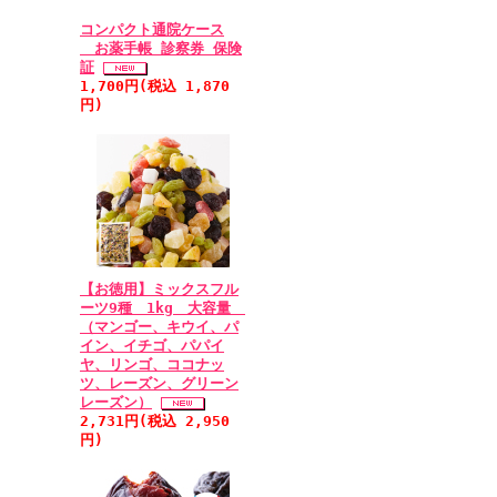
コンパクト通院ケース
お薬手帳 診察券 保険
証
1,700円(税込 1,870
円)
【お徳用】ミックスフル
ーツ9種 1kg 大容量
（マンゴー、キウイ、パ
イン、イチゴ、パパイ
ヤ、リンゴ、ココナッ
ツ、レーズン、グリーン
レーズン）
2,731円(税込 2,950
円)