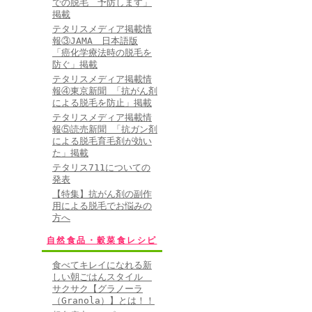
での脱毛 予防します」
掲載
テタリスメディア掲載情
報③JAMA 日本語版
「癌化学療法時の脱毛を
防ぐ」掲載
テタリスメディア掲載情
報④東京新聞 「抗がん剤
による脱毛を防止」掲載
テタリスメディア掲載情
報⑤読売新聞 「抗ガン剤
による脱毛育毛剤が効い
た」掲載
テタリス711についての
発表
【特集】抗がん剤の副作
用による脱毛でお悩みの
方へ
自然食品・穀菜食レシピ
食べてキレイになれる新
しい朝ごはんスタイル
サクサク【グラノーラ
（Granola）】とは！！