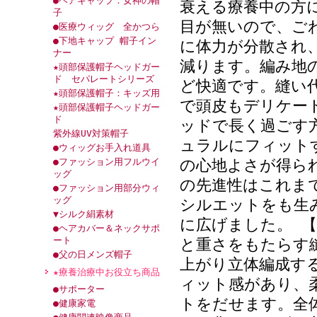
●ヘアキャップ：女神の帽
衰える療養中の方
子
目が無いので、ご
●医療ウィッグ 全かつら
●下地キャップ 帽子イン
に体力が分散され
ナー
減ります。編み地
★頭部保護帽子ヘッドガー
ド セパレートシリーズ
ど快適です。縫い
★頭部保護帽子：キッズ用
で頭皮もデリケー
★頭部保護帽子ヘッドガー
ド
ッドで長く過ごす
紫外線UV対策帽子
ュラルにフィット
●ウィッグお手入れ道具
●ファッション用フルウイ
の心地よさが得ら
ッグ
の先進性はこれま
●ファッション用部分ウィ
ッグ
シルエットをも生
▼シルク絹素材
に広げました。 
●ヘアカバー＆ネックサポ
ート
と重さをもたらす
●父の日メンズ帽子
上がり立体編成す
★療養治療中お役立ち商品
ィット感があり、
●サポーター
トをだせます。全
●健康家電