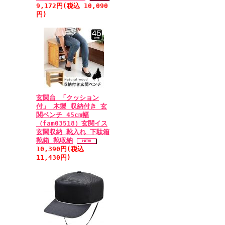
9,172円(税込 10,090
円)
玄関台 「クッション
付」 木製 収納付き 玄
関ベンチ 45cm幅
（fam03518）玄関イス
玄関収納 靴入れ 下駄箱
靴箱 靴収納
10,390円(税込
11,430円)