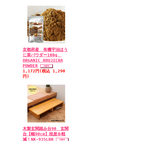
京都府産 有機宇治ほう
じ茶パウダー100g
ORGANIC HOUJICHA
POWDER
1,172円(税込 1,290
円)
木製玄関踏み台90 玄関
台【幅90cm】段差を軽
減！NK-935LBR