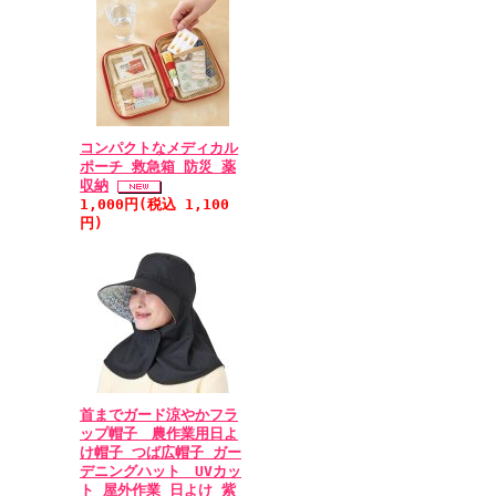
コンパクトなメディカル
ポーチ 救急箱 防災 薬
収納
1,000円(税込 1,100
円)
首までガード涼やかフラ
ップ帽子 農作業用日よ
け帽子 つば広帽子 ガー
デニングハット UVカッ
ト 屋外作業 日よけ 紫