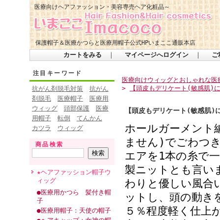
医療向けヘアファッション・美容専売ヘア化粧品～
保護帽子＆医療かつらと医療用帽子公式HPいまここ通販本店
カートをみる
｜
マイページへログイン
｜
ご
注目キーワード
医療向けウィッグとおしゃれな医療
>
【頭皮もデリケート(敏感肌)
抗がん剤脱毛対策
抗がん
剤脱毛
医療帽子
医療用
ウィッグ
頭部保護
医療
【頭皮もデリケート(敏感肌)
用帽子
転倒
てんかん
ホールガーメント
カツラ
ウィッグ
ません
)
でごわつ
商品検索
エアを
1
本の糸で
製ニットとも言い
★ヘアファッション帽子ウ
ィッグ
わりと優しい風合
●医療用かつら 髪付き帽
ットし、頭の動き
子
５％程度軽く仕上
●医療用帽子：天使の帽子