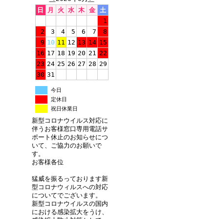
日
月
火
水
木
金
土
1
2
3
4
5
6
7
8
9
10
11
12
13
14
15
16
17
18
19
20
21
22
23
24
25
26
27
28
29
30
31
今日
定休日
祝日休業日
新型コロナウイルス対応に
伴うお客様窓口専用電話サ
ポート休止のお知らせにつ
いて、ご協力のお願いで
す。
お客様各位
猛威を振るっております新
型コロナウィルスへの対応
についてでございます。
新型コロナウイルスの国内
における感染拡大をうけ、