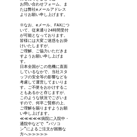
お問い合わせフォーム、ま
たは弊社eメールアドレス
よりお願い申し上げます。
※なお、eメール、FAXにつ
いて、従来通り24時間受付
が可能となっております。
皆様には大変ご迷惑をお掛
けいたしますが、
ご理解、ご協力いただきま
すようお願い申し上げま
す。
日本全国がこの危機に直面
しているなかで、当社スタ
ッフの安全等の影響などを
考慮して運営してまいりま
す。ご不便をおかけするこ
ともあるかと存じますが、
このような状況でございま
すので、何卒ご賢察の上、
ご理解を賜りますようお願
い申し上げます。
≪≪≪≪≪病院に入院中・
通院中などで “パソコ
ン”によるご注文が困難な
方へ≫≫≫≫≫