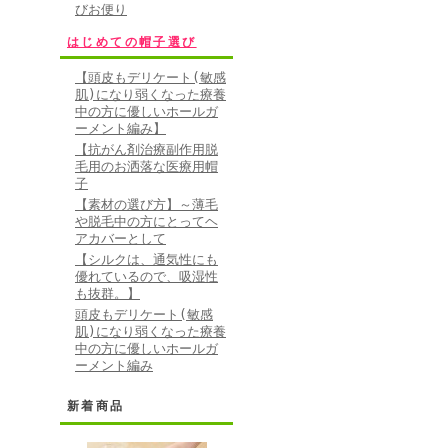
びお便り
はじめての帽子選び
【頭皮もデリケート(敏感
肌)になり弱くなった療養
中の方に優しいホールガ
ーメント編み】
【抗がん剤治療副作用脱
毛用のお洒落な医療用帽
子
【素材の選び方】～薄毛
や脱毛中の方にとってヘ
アカバーとして
【シルクは、通気性にも
優れているので、吸湿性
も抜群。】
頭皮もデリケート(敏感
肌)になり弱くなった療養
中の方に優しいホールガ
ーメント編み
新着商品