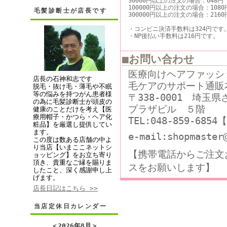
30000円以上の注文の場合：648円
100000円以上の注文の場合：1080
毛髪診断士が店長です
300000円以上の注文の場合：2160
・コンビニ決済手数料は324円です
・NP後払い手数料は216円です。
■お問い合わせ
医療向けヘアファッシ
店長の石神和志です
毛ケアのサポート通販
脱毛・抜け毛・薄毛や不眠
等の悩みを持つがん患者様
〒338-0001 埼玉
の為に毛髪診断士が頭皮の
プラザビル ５階
健康のことだけを考え【医
療用帽子・かつら・ヘア化
TEL:048-859-68
粧品】を厳選し提供してい
ます。
e-mail:shopmaster
この度は数ある店舗の中よ
り当店【いまここネットシ
【携帯電話からご注文
ョッピング】をお立ち寄り
頂き、貴重なご縁を賜りま
スをお願いします】
したこと、深く感謝申し上
げます。
店長日記はこちら >>
当店定休日カレンダー
＜
2026年8月
＞