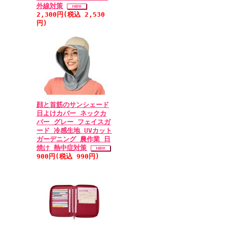
外線対策
2,300円(税込 2,530
円)
顔と首筋のサンシェード
日よけカバー ネックカ
バー グレー フェイスガ
ード 冷感生地 UVカット
ガーデニング 農作業 日
焼け 熱中症対策
900円(税込 990円)