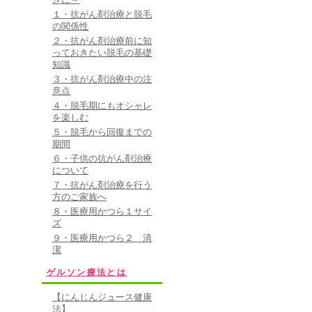
１・抗がん剤治療と脱毛
の関係性
２・抗がん剤治療前に知
っておきたい脱毛の基礎
知識
３・抗がん剤治療中の注
意点
４・脱毛期にもオシャレ
を楽しむ
５・脱毛から回復までの
期間
６・子供の抗がん剤治療
について
７・抗がん剤治療を行う
方のご家族へ
８・医療用かつら１サイ
ズ
９・医療用かつら２ 清
潔
ゲルソン療法とは
【にんじんジュース健康
法】