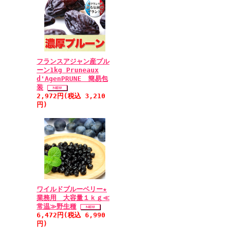
フランスアジャン産プル
ーン1kg Pruneaux
d'AgenPRUNE 簡易包
装
2,972円(税込 3,210
円)
ワイルドブルーベリー★
業務用 大容量１ｋｇ≪
常温≫野生種
6,472円(税込 6,990
円)