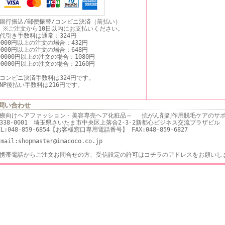
銀行振込/郵便振替/コンビニ決済（前払い）
ご注文から10日以内にお支払いください。
代引き手数料は通常：324円
0000円以上の注文の場合：432円
0000円以上の注文の場合：648円
00000円以上の注文の場合：1080円
00000円以上の注文の場合：2160円
コンビニ決済手数料は324円です。
NP後払い手数料は216円です。
問い合わせ
療向けヘアファッション・美容専売ヘア化粧品～ 抗がん剤副作用脱毛ケアのサポ
338-0001 埼玉県さいたま市中央区上落合2-3-2新都心ビジネス交流プラザビル
EL:048-859-6854【お客様窓口専用電話番号】 FAX:048-859-6827
-mail:shopmaster@imacoco.co.jp
携帯電話からご注文お問合せの方、受信設定の許可はコチラのアドレスをお願いし