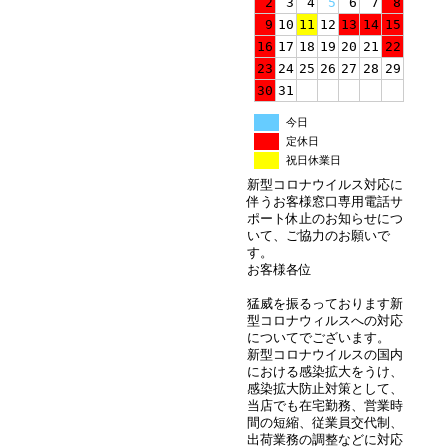
2
3
4
5
6
7
8
9
10
11
12
13
14
15
16
17
18
19
20
21
22
23
24
25
26
27
28
29
30
31
今日
定休日
祝日休業日
新型コロナウイルス対応に
伴うお客様窓口専用電話サ
ポート休止のお知らせにつ
いて、ご協力のお願いで
す。
お客様各位
猛威を振るっております新
型コロナウィルスへの対応
についてでございます。
新型コロナウイルスの国内
における感染拡大をうけ、
感染拡大防止対策として、
当店でも在宅勤務、営業時
間の短縮、従業員交代制、
出荷業務の調整などに対応