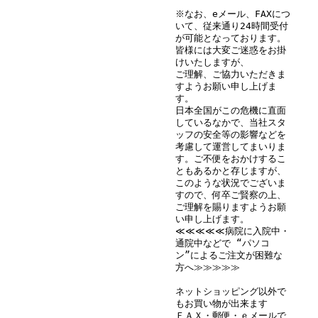
※なお、eメール、FAXにつ
いて、従来通り24時間受付
が可能となっております。
皆様には大変ご迷惑をお掛
けいたしますが、
ご理解、ご協力いただきま
すようお願い申し上げま
す。
日本全国がこの危機に直面
しているなかで、当社スタ
ッフの安全等の影響などを
考慮して運営してまいりま
す。ご不便をおかけするこ
ともあるかと存じますが、
このような状況でございま
すので、何卒ご賢察の上、
ご理解を賜りますようお願
い申し上げます。
≪≪≪≪≪病院に入院中・
通院中などで “パソコ
ン”によるご注文が困難な
方へ≫≫≫≫≫
ネットショッピング以外で
もお買い物が出来ます
ＦＡＸ・郵便・ｅメールで