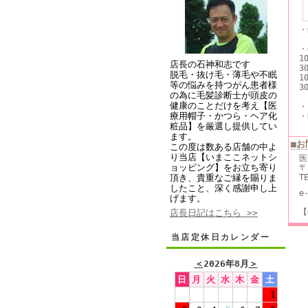
・
※
・
1
店長の石神和志です
3
脱毛・抜け毛・薄毛や不眠
1
等の悩みを持つがん患者様
3
の為に毛髪診断士が頭皮の
健康のことだけを考え【医
・
療用帽子・かつら・ヘア化
・
粧品】を厳選し提供してい
ます。
■お
この度は数ある店舗の中よ
り当店【いまここネットシ
医
ョッピング】をお立ち寄り
〒
T
頂き、貴重なご縁を賜りま
したこと、深く感謝申し上
e
げます。
【
店長日記はこちら >>
当店定休日カレンダー
＜
2026年8月
＞
日
月
火
水
木
金
土
1