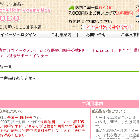
売ヘア化粧品～
公式HPいまここ通販本店
マイページへログイン
｜
ご利用案内
｜
お問い合せ
｜
ご購入者
療向けウィッグとおしゃれな医療用帽子公式HP、 Imacoco（いまここ）通
> ★健康サポートインナー
品一覧
当商品はありません
ご利用案内
送料について
■返品交換について
料は
全国一律640円
です。
万一不良品等がございま
,000円以上お買い上げで
送料無料！！メール便195
のうえ、新品、または同
とお得です(ヘアキャップ２枚まで可能です)●沖縄
す。
を含む離島は別途中継送料を申し受けます。送料券
商品到着後7日以内にメ
お求めください
い。それを過ぎますと返