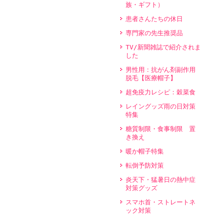
族・ギフト）
患者さんたちの休日
専門家の先生推奨品
TV/新聞雑誌で紹介されま
した
男性用：抗がん剤副作用
脱毛【医療帽子】
超免疫力レシピ：穀菜食
レイングッズ雨の日対策
特集
糖質制限・食事制限 置
き換え
暖か帽子特集
転倒予防対策
炎天下・猛暑日の熱中症
対策グッズ
スマホ首・ストレートネ
ック対策