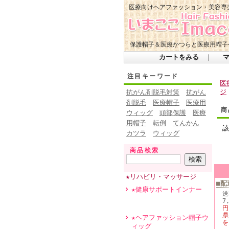
医療向けヘアファッション・美容専
保護帽子＆医療かつらと医療用帽子
カートをみる
｜
注目キーワード
医
ジ
抗がん剤脱毛対策
抗がん
剤脱毛
医療帽子
医療用
商
ウィッグ
頭部保護
医療
用帽子
転倒
てんかん
該
カツラ
ウィッグ
商品検索
★リハビリ・マッサージ
■配
★健康サポートインナー
送
7
円
県
★ヘアファッション帽子ウ
を
ィッグ