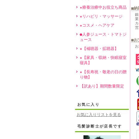
★療養治療中お役立ち商品
■納
銀
★リハビリ・マッサージ
業
カ
★コスメ・ヘアケア
営
●人参ジュース・トマトジ
ュース
■お
お
★【補聴器・拡聴器】
★【家具・収納・快眠寝室
寝具】
★【長寿祝・敬老の日の贈
り物】
【訳あり】期間数量限定
お気に入り
お気に入りリストを見る
毛髪診断士が店長です