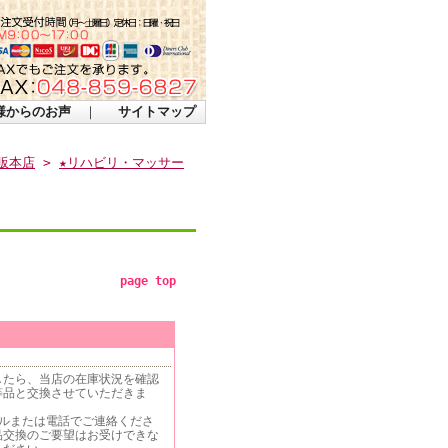
様からのお声
｜
サイトマップ
販本店
>
★リハビリ・マッサー
page top
したら、当店の在庫状況を確認
等品と交換させていただきま
ールまたは電話でご連絡くださ
品交換のご要望はお受けできな