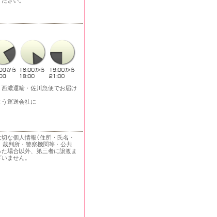
ください。
・西濃運輸・佐川急便でお届け
よう運送会社に
大切な個人情報(住所・氏名・
 裁判所・警察機関等・公共
った場合以外、第三者に譲渡ま
ざいません。