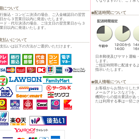
くなりますので、ご了承
期について
■配送時間について
行振込・コンビニ決済の場合、ご入金確認日の翌営
日から３営業日以内に発送いたします。
ード・代引決済の場合、ご注文日の翌営業日から３
業日以内に発送いたします。
支払いについて
支払いは以下の方法がご選択いただけます。
日本郵便及びヤマト運輸
します。
ご指定時間帯に配達する
指示いたします。
■個人情報について
お客様からお預かりした
メールアドレスなど)を、
機関からの提出要請があ
たは利用する事は一切ご