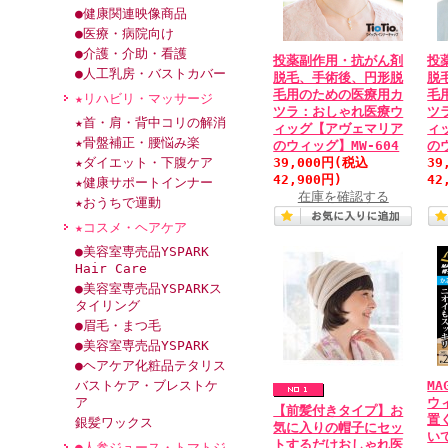
●健康関連映像商品
●医療・病院向け
●介護・介助・看護
投薬副作用・抗がん剤
投
●人工乳房・バストカバー
脱毛、手術後、円形脱
脱
毛用のための医療用カ
毛
★リハビリ・マッサージ
ツラ：おしゃれ医療ウ
ツ
★首・肩・背中コリの解消
ィッグ【アヴェマリア
ィ
★骨盤補正・腰悩み楽
のウィッグ】MW-604
の
★ダイエット・下腹ケア
39,000円
(税込
39
42,900円)
42
★健康サポートインナー
在庫を確認する
★おうちで運動
★コスメ・ヘアケア
●美容室専売品YSPARK
Hair Care
●美容室専売品YSPARKス
タイリング
●眉毛・まつ毛
●美容室専売品YSPARK
●ヘアケア化粧品テタリス
バストケア・ブレストケ
M
ア
ウ
【前髪付きタイプ】お
置
銀髪ワックス
気に入りの帽子にセッ
い
トするだけおしゃれ医
●人参ジュース・トマトジ