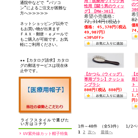
用：医療用ウィッグ男
通院中などで “パソコ
の
性用【闘う男のウィッ
ン”によるご注文が困難な
30
グ】【MW-301】
方へ≫≫≫≫≫
希
希望小売価格:
8
72,314円(税込)
ネットショッピング以外で
価
価格:
45,370円
(税込
もお買い物が出来ます
74
49,907円)
ＦＡＸ・郵便・ｅメールで
<30%OFF>
もご購入が可能です。お気
軽にご利用ください。
★★【カタログ請求】カタロ
グの郵送サービスは現在休
止中です。
【かつら（ウィッグ）
【
専用ブラシ】クッショ
用
ンブラシ
ト
800円
(税込 880円)
ｌ
1,
円
ライフスタイルで選びた
い方はコチラ
1件～40件 （全53件） 1/2
1
2
次へ
最後へ
UV紫外線カット帽子特集