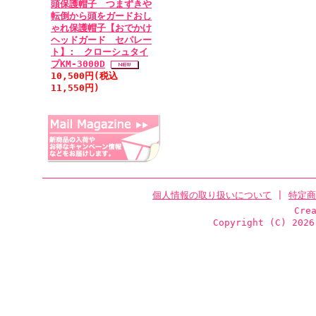
頭保護帽子 つまずきや
転倒から頭をガードおし
ゃれ保護帽子【おでかけ
ヘッドガード セパレー
ト】: クローシュタイ
プKM-3000D
10,500円(税込
11,550円)
個人情報の取り扱いについて
|
特定商
Cre
Copyright (C)
2026