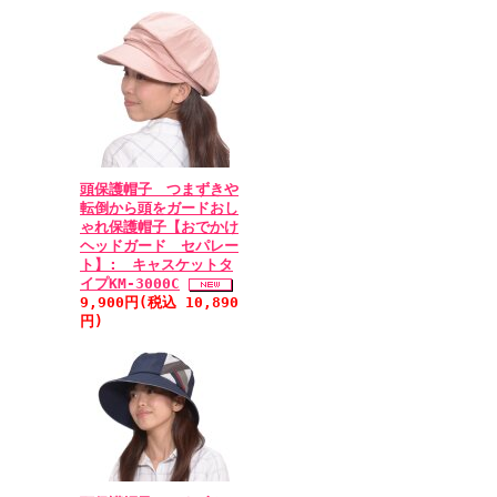
頭保護帽子 つまずきや
転倒から頭をガードおし
ゃれ保護帽子【おでかけ
ヘッドガード セパレー
ト】: キャスケットタ
イプKM-3000C
9,900円(税込 10,890
円)