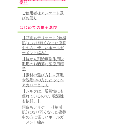
便り
ご使用者様アンケート及
びお便り
はじめての帽子選び
【頭皮もデリケート(敏感
肌)になり弱くなった療養
中の方に優しいホールガ
ーメント編み】
【抗がん剤治療副作用脱
毛用のお洒落な医療用帽
子
【素材の選び方】～薄毛
や脱毛中の方にとってヘ
アカバーとして
【シルクは、通気性にも
優れているので、吸湿性
も抜群。】
頭皮もデリケート(敏感
肌)になり弱くなった療養
中の方に優しいホールガ
ーメント編み