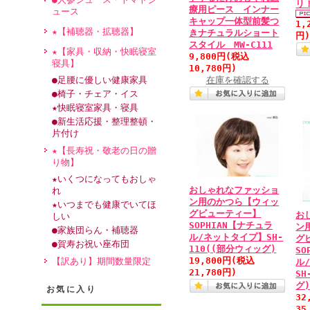
リ
療用ピース インナー
ュース
キャップ一体型前髪つ
1,
★【補聴器・拡聴器】
きナチュラルショート
円
スタイル MW-C111
★【家具・収納・快眠寝室
9,800円
(税込
寝具】
10,780円)
●足腰に優しい健康家具
在庫を確認する
●椅子・チェア・イス
★快眠寝室家具・寝具
●新生活応援・整理整頓・
片付け
★【長寿祝・敬老の日の贈
り物】
★いくつになってもおしゃ
おしゃれなファッショ
れ
ン用のかつら【ウィッ
★いつまでも健康でいてほ
グビューティー】
お
しい
SOPHIAN【ナチュラ
ン
●家族団らん・補聴器
ル/ネットタイプ】SH-
グ
●賀寿お祝い座布団
110((部分ウィッグ)
SO
19,800円
(税込
【訳あり】期間数量限定
ル
21,780円)
SH
グ
お気に入り
32
35