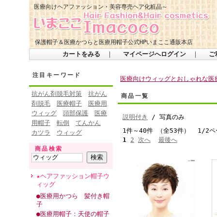
医療向けヘアファッション・美容専売ヘア化粧品～
保護帽子＆医療かつらと医療用帽子公式HPいまここ通販本店
カートをみる
｜
マイページへログイン
｜
ご
注目キーワード
医療向けウィッグとおしゃれな医療
抗がん剤脱毛対策
抗がん
商品一覧
剤脱毛
医療帽子
医療用
ウィッグ
頭部保護
医療
説明付き
/ 写真のみ
用帽子
転倒
てんかん
1件～40件 （全53件） 1/2
カツラ
ウィッグ
1
2
次へ
最後へ
商品検索
★ヘアファッション帽子ウ
ィッグ
●医療用かつら 髪付き帽
子
●医療用帽子：天使の帽子