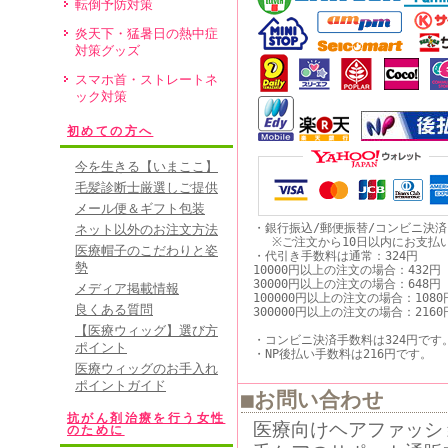
転倒予防対策
炎天下・猛暑日の熱中症
対策グッズ
スマホ首・ストレートネ
ック対策
初めての方へ
今を生きる【いまここ】
毛髪診断士厳選しご提供
メール便＆ギフト包装
・銀行振込/郵便振替/コンビニ決
ネット以外のお注文方法
※ご注文から10日以内にお支払
医療帽子のこだわりと姿
・代引き手数料は通常：324円
勢
10000円以上の注文の場合：432円
30000円以上の注文の場合：648円
メディア掲載情報
100000円以上の注文の場合：1080
良くある質問
300000円以上の注文の場合：2160
【医療ウィッグ】選び方
・コンビニ決済手数料は324円です
ポイント
・NP後払い手数料は216円です。
医療ウィッグのお手入れ
ポイントガイド
■お問い合わせ
抗がん剤治療を行う女性
医療向けヘアファッシ
のために