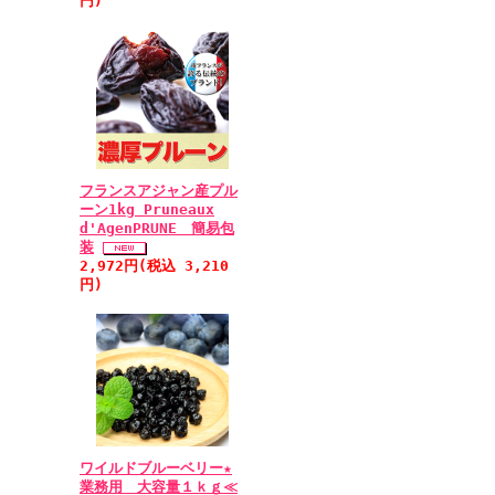
円)
フランスアジャン産プル
ーン1kg Pruneaux
d'AgenPRUNE 簡易包
装
2,972円(税込 3,210
円)
ワイルドブルーベリー★
業務用 大容量１ｋｇ≪