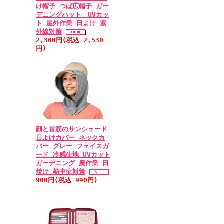
け帽子 つば広帽子 ガー
デニングハット UVカッ
ト 屋外作業 日よけ 紫
外線対策
2,300円(税込 2,530
円)
顔と首筋のサンシェード
日よけカバー ネックカ
バー グレー フェイスガ
ード 冷感生地 UVカット
ガーデニング 農作業 日
焼け 熱中症対策
900円(税込 990円)