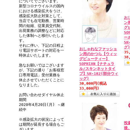
についてでございます。
新型コロナウイルスの国内
における感染拡大をうけ、
感染拡大防止対策として、
お
当店でも在宅勤務、営業時
ン
間の短縮、従業員交代制、
グ
出荷業務の調整などに対応
SO
した体制へと移行いたしま
ー
す。
S
それに伴い、下記の日程よ
グ
おしゃれなファッショ
り電話サポートの対応を一
35
ン用のかつら【ウィッ
時休止いたします。
38
グビューティー】
SOPHIAN【ナチュラ
急なお願いではございます
ル/スキンネットタイ
が、下記の通り「お客様窓
プ】SH-102(部分ウィ
口専用電話」受付業務を
ッグ)
休止させていただくことに
30,000円
(税込
なりました。
33,000円)
お問い合わせダイヤル休止
期間
2020年4月20日(月) ～継
続中
※感染拡大の状況によって
投
は期間が延長する場合もご
後
ざいます。