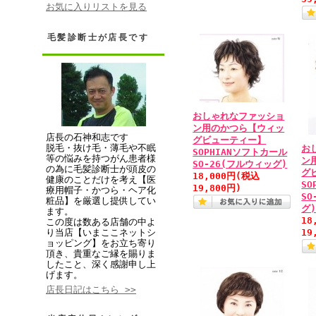
お気に入りリストを見る
毛髪診断士が店長です
おしゃれなファッショ
ン用のかつら【ウィッ
店長の石神和志です
グビューティー】
脱毛・抜け毛・薄毛や不眠
お
SOPHIANソフトカール
等の悩みを持つがん患者様
ン
SO-26(フルウィッグ)
の為に毛髪診断士が頭皮の
グ
18,000円
(税込
健康のことだけを考え【医
SO
19,800円)
療用帽子・かつら・ヘア化
SO
粧品】を厳選し提供してい
グ
ます。
18
この度は数ある店舗の中よ
り当店【いまここネットシ
19
ョッピング】をお立ち寄り
頂き、貴重なご縁を賜りま
したこと、深く感謝申し上
げます。
店長日記はこちら >>