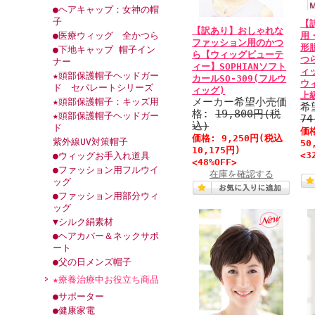
●ヘアキャップ：女神の帽
子
【
【訳あり】おしゃれな
●医療ウィッグ 全かつら
用
ファッション用のかつ
形
●下地キャップ 帽子イン
ら【ウィッグビューテ
つ
ナー
ィー】SOPHIANソフト
ィ
★頭部保護帽子ヘッドガー
カールSO-309(フルウ
ウ
ド セパレートシリーズ
ィッグ)
上
メーカー希望小売価
★頭部保護帽子：キッズ用
希
格:
19,800円(税
★頭部保護帽子ヘッドガー
7
込)
ド
価
価格:
9,250円
(税込
紫外線UV対策帽子
50
10,175円)
<3
●ウィッグお手入れ道具
<48%OFF>
●ファッション用フルウイ
在庫を確認する
ッグ
●ファッション用部分ウィ
ッグ
▼シルク絹素材
●ヘアカバー＆ネックサポ
ート
●父の日メンズ帽子
★療養治療中お役立ち商品
●サポーター
●健康家電