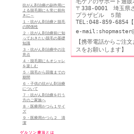
毛ケアのサポート通販
抗がん剤治療の副作用に
〒338-0001 埼玉
よる脱毛期にも常に前向
プラザビル ５階
きに～
TEL:048-859-68
１・抗がん剤治療と脱毛
の関係性
e-mail:shopmaster
２・抗がん剤治療前に知
っておきたい脱毛の基礎
【携帯電話からご注文
知識
スをお願いします】
３・抗がん剤治療中の注
意点
４・脱毛期にもオシャレ
を楽しむ
５・脱毛から回復までの
期間
６・子供の抗がん剤治療
について
７・抗がん剤治療を行う
方のご家族へ
８・医療用かつら１サイ
ズ
９・医療用かつら２ 清
潔
ゲルソン療法とは