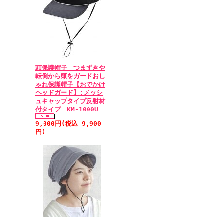
頭保護帽子 つまずきや
転倒から頭をガードおし
ゃれ保護帽子【おでかけ
ヘッドガード】:メッシ
ュキャップタイプ反射材
付タイプ KM-1000U
9,000円(税込 9,900
円)