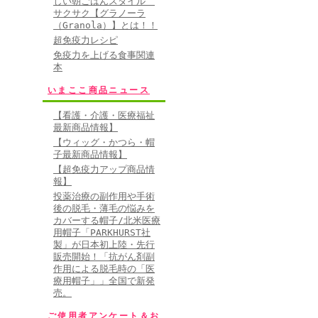
しい朝ごはんスタイル
サクサク【グラノーラ
（Granola）】とは！！
超免疫力レシピ
免疫力を上げる食事関連
本
いまここ商品ニュース
【看護・介護・医療福祉
最新商品情報】
【ウィッグ・かつら・帽
子最新商品情報】
【超免疫力アップ商品情
報】
投薬治療の副作用や手術
後の脱毛・薄毛の悩みを
カバーする帽子/北米医療
用帽子「PARKHURST社
製」が日本初上陸・先行
販売開始！「抗がん剤副
作用による脱毛時の「医
療用帽子」」全国で新発
売。
ご使用者アンケート＆お