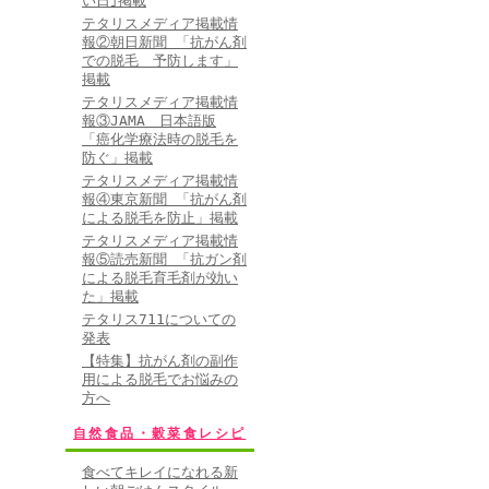
い日｣掲載
テタリスメディア掲載情
報②朝日新聞 「抗がん剤
での脱毛 予防します」
掲載
テタリスメディア掲載情
報③JAMA 日本語版
「癌化学療法時の脱毛を
防ぐ」掲載
テタリスメディア掲載情
報④東京新聞 「抗がん剤
による脱毛を防止」掲載
テタリスメディア掲載情
報⑤読売新聞 「抗ガン剤
による脱毛育毛剤が効い
た」掲載
テタリス711についての
発表
【特集】抗がん剤の副作
用による脱毛でお悩みの
方へ
自然食品・穀菜食レシピ
食べてキレイになれる新