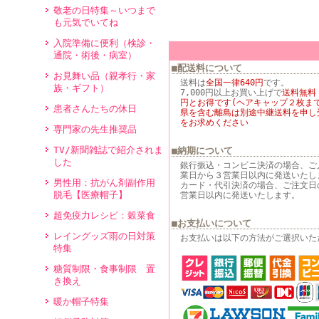
敬老の日特集～いつまで
も元気でいてね
入院準備に便利（検診・
通院・術後・病室）
■配送料について
お見舞い品（親孝行・家
送料は
全国一律640円
です。
族・ギフト）
7,000円以上お買い上げで
送料無料
円とお得です(ヘアキャップ２枚まで
患者さんたちの休日
県を含む離島は別途中継送料を申し
をお求めください
専門家の先生推奨品
TV/新聞雑誌で紹介されま
■納期について
した
銀行振込・コンビニ決済の場合、ご
業日から３営業日以内に発送いたし
男性用：抗がん剤副作用
カード・代引決済の場合、ご注文日
脱毛【医療帽子】
営業日以内に発送いたします。
超免疫力レシピ：穀菜食
■お支払いについて
レイングッズ雨の日対策
お支払いは以下の方法がご選択いた
特集
糖質制限・食事制限 置
き換え
暖か帽子特集