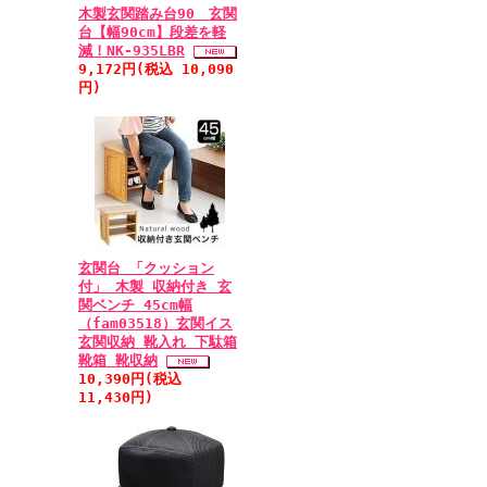
木製玄関踏み台90 玄関
台【幅90cm】段差を軽
減！NK-935LBR
9,172円(税込 10,090
円)
玄関台 「クッション
付」 木製 収納付き 玄
関ベンチ 45cm幅
（fam03518）玄関イス
玄関収納 靴入れ 下駄箱
靴箱 靴収納
10,390円(税込
11,430円)