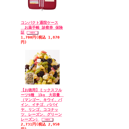
コンパクト通院ケース
お薬手帳 診察券 保険
証
1,700円(税込 1,870
円)
【お徳用】ミックスフル
ーツ9種 1kg 大容量
（マンゴー、キウイ、パ
イン、イチゴ、パパイ
ヤ、リンゴ、ココナッ
ツ、レーズン、グリーン
レーズン）
2,731円(税込 2,950