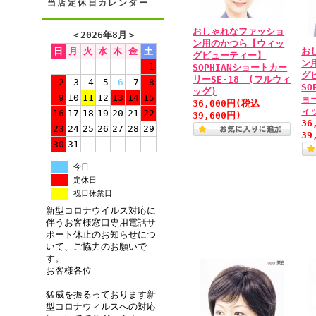
当店定休日カレンダー
おしゃれなファッショ
＜
2026年8月
＞
ン用のかつら【ウィッ
日
月
火
水
木
金
土
お
グビューティー】
ン
1
SOPHIANショートカー
グ
リーSE-18 (フルウィ
2
3
4
5
6
7
8
SO
ッグ)
9
10
11
12
13
14
15
ョ
36,000円
(税込
ィ
16
17
18
19
20
21
22
39,600円)
36
23
24
25
26
27
28
29
39
30
31
今日
定休日
祝日休業日
新型コロナウイルス対応に
伴うお客様窓口専用電話サ
ポート休止のお知らせにつ
いて、ご協力のお願いで
す。
お客様各位
猛威を振るっております新
型コロナウィルスへの対応