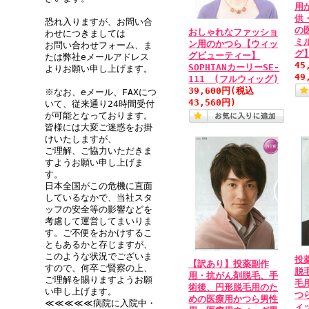
用
供
恐れ入りますが、お問い合
の
おしゃれなファッショ
わせにつきましては
ミ
ン用のかつら【ウィッ
お問い合わせフォーム、ま
グ】
グビューティー】
たは弊社eメールアドレス
45
SOPHIANカーリーSE-
よりお願い申し上げます。
49
111 (フルウィッグ)
39,600円
(税込
※なお、eメール、FAXにつ
43,560円)
いて、従来通り24時間受付
が可能となっております。
皆様には大変ご迷惑をお掛
けいたしますが、
ご理解、ご協力いただきま
すようお願い申し上げま
す。
日本全国がこの危機に直面
しているなかで、当社スタ
ッフの安全等の影響などを
考慮して運営してまいりま
す。ご不便をおかけするこ
ともあるかと存じますが、
このような状況でございま
投
【訳あり】投薬副作
すので、何卒ご賢察の上、
脱
用・抗がん剤脱毛、手
ご理解を賜りますようお願
毛
術後、円形脱毛用のた
い申し上げます。
つ
めの医療用かつら男性
≪≪≪≪≪病院に入院中・
ィ