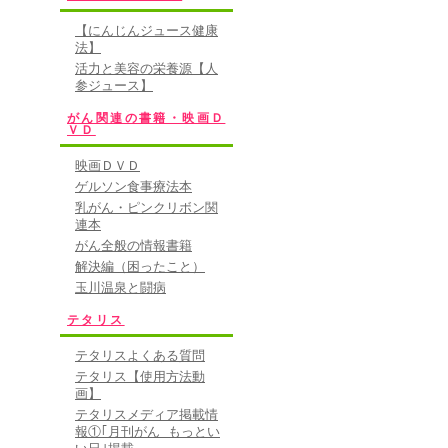
【にんじんジュース健康
法】
活力と美容の栄養源【人
参ジュース】
がん関連の書籍・映画Ｄ
ＶＤ
映画ＤＶＤ
ゲルソン食事療法本
乳がん・ピンクリボン関
連本
がん全般の情報書籍
解決編（困ったこと）
玉川温泉と闘病
テタリス
テタリスよくある質問
テタリス【使用方法動
画】
テタリスメディア掲載情
報①｢月刊がん もっとい