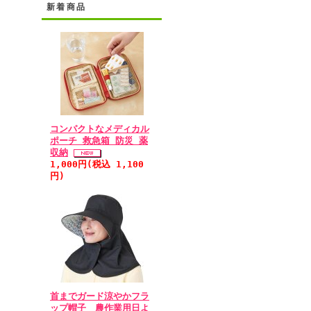
新着商品
コンパクトなメディカル
ポーチ 救急箱 防災 薬
収納
1,000円(税込 1,100
円)
首までガード涼やかフラ
ップ帽子 農作業用日よ