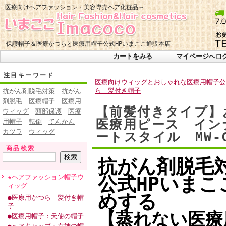
医療向けヘアファッション・美容専売ヘア化粧品～
保護帽子＆医療かつらと医療用帽子公式HPいまここ通販本店
カートをみる
｜
マイページへロ
注目キーワード
医療向けウィッグとおしゃれな医療用帽子公式
ら 髪付き帽子
抗がん剤脱毛対策
抗がん
剤脱毛
医療帽子
医療用
【前髪付きタイプ】
ウィッグ
頭部保護
医療
医療用ピース イン
用帽子
転倒
てんかん
カツラ
ウィッグ
ートスタイル MW-C
商品検索
抗がん剤脱毛
★ヘアファッション帽子ウ
公式HPいま
ィッグ
めする
●医療用かつら 髪付き帽
子
【蒸れない医療
●医療用帽子：天使の帽子