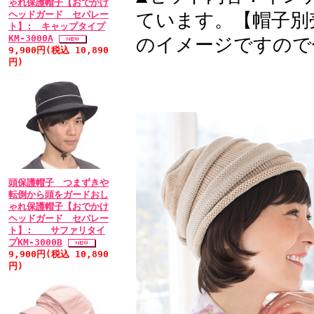
ゃれ保護帽子【おでかけ
ヘッドガード セパレー
ています。【帽子別
ト】: キャップタイプ
KM-3000A
のイメージですので
9,900円(税込 10,890
円)
頭保護帽子 つまずきや
転倒から頭をガードおし
ゃれ保護帽子【おでかけ
ヘッドガード セパレー
ト】: サファリタイ
プKM-3000B
9,900円(税込 10,890
円)