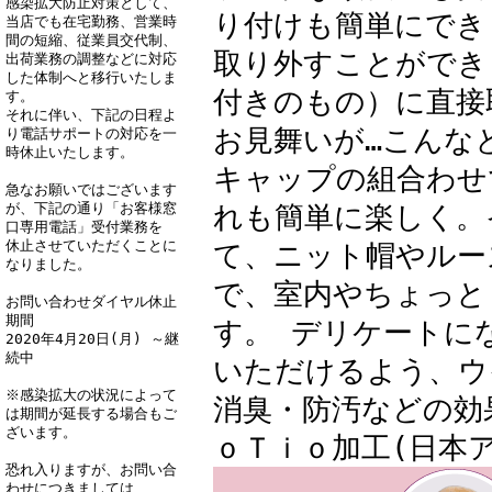
感染拡大防止対策として、
り付けも簡単にでき
当店でも在宅勤務、営業時
間の短縮、従業員交代制、
取り外すことができ
出荷業務の調整などに対応
した体制へと移行いたしま
付きのもの）に直接
す。
それに伴い、下記の日程よ
お見舞いが…こんな
り電話サポートの対応を一
時休止いたします。
キャップの組合わせ
急なお願いではございます
が、下記の通り「お客様窓
れも簡単に楽しく。
口専用電話」受付業務を
休止させていただくことに
て、ニット帽やルー
なりました。
で、室内やちょっと
お問い合わせダイヤル休止
期間
す。 デリケートに
2020年4月20日(月) ～継
続中
いただけるよう、ウ
※感染拡大の状況によって
消臭・防汚などの効
は期間が延長する場合もご
ざいます。
ｏＴｉｏ加工(日本
恐れ入りますが、お問い合
わせにつきましては