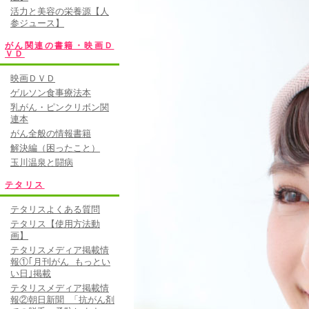
活力と美容の栄養源【人
参ジュース】
がん関連の書籍・映画Ｄ
ＶＤ
映画ＤＶＤ
ゲルソン食事療法本
乳がん・ピンクリボン関
連本
がん全般の情報書籍
解決編（困ったこと）
玉川温泉と闘病
テタリス
テタリスよくある質問
テタリス【使用方法動
画】
テタリスメディア掲載情
報①｢月刊がん もっとい
い日｣掲載
テタリスメディア掲載情
報②朝日新聞 「抗がん剤