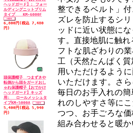
ル：★★★★★
ヘッドガード】: フォー
整できるベルト」付
ルディングニットブリム
大変な時期に迅速な対
タイプ KM-6000F
ズレを防止するシリ
東北地方太平洋沖地震
6,800円(税込 7,480
ッドに近い状態にな
ございました。 前回の
円)
よろしくお願いします。
す。直接地肌に触れ
フトな肌ざわりの業
• 2011/03/15 
工（天然たんぱく質
おしゃれを楽しみたいで
用いただけるように
美容室でカットしてい
頭保護帽子 つまずきや
いただけます。さら
ルになり、脱毛前に似た
転倒から頭をガードおし
ゃれ保護帽子【おでかけ
ています。ちょっと気に
毎日のお手入れの簡
ヘッドガード】キッズ
と、鏡を見ていても馴染
用: ロールメッシュタ
れのしやすさ等にこ
イプKM-5000A
った後、自髪をロングに
5,400円(税込 5,940
つつ、お手ごろな価
円)
で、今度は、ショートヘ
組み合わせると暖か
生えてくるのを待ちなが