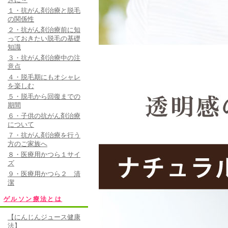
１・抗がん剤治療と脱毛
の関係性
２・抗がん剤治療前に知
っておきたい脱毛の基礎
知識
３・抗がん剤治療中の注
意点
４・脱毛期にもオシャレ
を楽しむ
５・脱毛から回復までの
期間
６・子供の抗がん剤治療
について
７・抗がん剤治療を行う
方のご家族へ
８・医療用かつら１サイ
ズ
９・医療用かつら２ 清
潔
ゲルソン療法とは
【にんじんジュース健康
法】