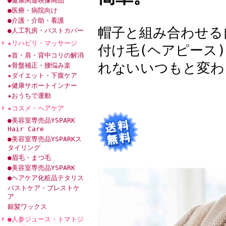
●健康関連映像商品
●医療・病院向け
●介護・介助・看護
帽子と組み合わせる
●人工乳房・バストカバー
★リハビリ・マッサージ
付け毛(ヘアピース
★首・肩・背中コリの解消
れないいつもと変わ
★骨盤補正・腰悩み楽
★ダイエット・下腹ケア
★健康サポートインナー
★おうちで運動
★コスメ・ヘアケア
●美容室専売品YSPARK
Hair Care
●美容室専売品YSPARKス
タイリング
●眉毛・まつ毛
●美容室専売品YSPARK
●ヘアケア化粧品テタリス
バストケア・ブレストケ
ア
銀髪ワックス
●人参ジュース・トマトジ