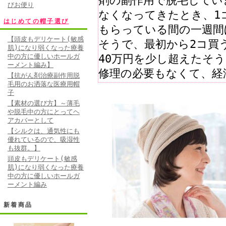
剤の副作用で脱毛してい
びお便り
なくなってきたとき、1
はじめての帽子選び
もらっている間の一週間
【頭皮もデリケート(敏感
そうで、最初から2コ買
肌)になり弱くなった療養
40万円を少し超えたそ
中の方に優しいホールガ
ーメント編み】
修理の必要もなくて、経
【抗がん剤治療副作用脱
毛用のお洒落な医療用帽
す。
子
【素材の選び方】～薄毛
や脱毛中の方にとってヘ
• 2011/03/15 
アカバーとして
娘の結婚式も無事済ま
【シルクは、通気性にも
優れているので、吸湿性
先日はお世話になりま
も抜群。】
し、経過観察しながらの
頭皮もデリケート(敏感
肌)になり弱くなった療養
量に抜け落ち入浴もまま
中の方に優しいホールガ
ーメント編み
ィッグのおかげで娘の結
た。ありがとうございま
新着商品
愛用しています。先日、