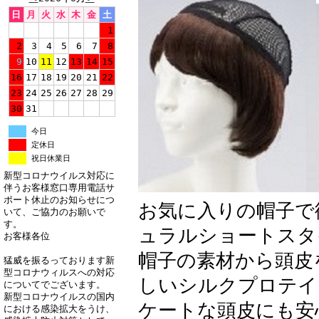
日
月
火
水
木
金
土
1
2
3
4
5
6
7
8
9
10
11
12
13
14
15
16
17
18
19
20
21
22
23
24
25
26
27
28
29
30
31
今日
定休日
祝日休業日
新型コロナウイルス対応に
伴うお客様窓口専用電話サ
ポート休止のお知らせにつ
お気に入りの帽子で
いて、ご協力のお願いで
す。
ュラルショートスタ
お客様各位
帽子の素材から頭皮
猛威を振るっております新
型コロナウィルスへの対応
しいシルクプロテイ
についてでございます。
新型コロナウイルスの国内
ケートな頭皮にも安
における感染拡大をうけ、