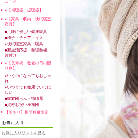
ュース
★【補聴器・拡聴器】
★【家具・収納・快眠寝室
寝具】
●足腰に優しい健康家具
●椅子・チェア・イス
★快眠寝室家具・寝具
●新生活応援・整理整頓・
片付け
★【長寿祝・敬老の日の贈
り物】
★いくつになってもおしゃ
れ
★いつまでも健康でいてほ
しい
●家族団らん・補聴器
●賀寿お祝い座布団
【訳あり】期間数量限定
お気に入り
お気に入りリストを見る