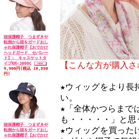
頭保護帽子 つまずきや
転倒から頭をガードおし
ゃれ保護帽子【おでかけ
ヘッドガード セパレー
ト】: キャスケットタ
【こんな方が購入さ
イプKM-3000C
9,900円(税込 10,890
円)
★ウィッグをより長
い。
★「全体かつらまで
も・・・・・」と思
頭保護帽子 つまずきや
★ウィッグを買った
転倒から頭をガードおし
ゃれ保護帽子【おでかけ