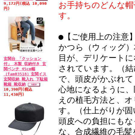
(ミディアム・栗色)
お手持ちのどんな帽
9,172円(税込 10,090
円)
す。
• 2011/03/15 
内側に大変気をつけら
●【ご使用上の注意
られていると思います
かつら（ウィッグ）
インターネットで他店の
できる」とのことで、2
目が、デリケートに
玄関台 「クッション
っていると、頭がチクチ
付」 木製 収納付き 玄
されています。（結
関ベンチ 45cm幅
なり、もう使用していま
（fam03518）玄関イス
で、頭皮がかぶれて
玄関収納 靴入れ 下駄箱
つけられていて、着ける
靴箱 靴収納
心地になるように、
ます。
10,390円(税込
11,430円)
えの植毛方法と、オ
• 2011/03/15 
す。（仕上がりが固
ル：★★★★★
頭皮への負担にもな
ネットでの購入は不安で
な、合成繊維の毛髪
医療用ウイッグをネッ