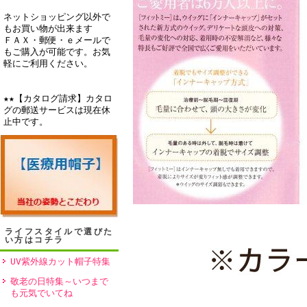
ネットショッピング以外で
もお買い物が出来ます
ＦＡＸ・郵便・ｅメールで
もご購入が可能です。お気
軽にご利用ください。
★★【カタログ請求】カタロ
グの郵送サービスは現在休
止中です。
ライフスタイルで選びた
い方はコチラ
UV紫外線カット帽子特集
敬老の日特集～いつまで
も元気でいてね