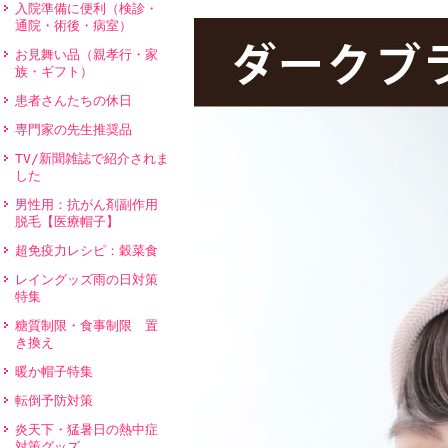
入院準備に便利（検診・
通院・術後・病室）
お見舞い品（親孝行・家
族・ギフト）
患者さんたちの休日
専門家の先生推奨品
TV/新聞雑誌で紹介されま
した
男性用：抗がん剤副作用
脱毛【医療帽子】
超免疫力レシピ：穀菜食
レイングッズ雨の日対策
特集
糖質制限・食事制限 置
き換え
暖か帽子特集
転倒予防対策
炎天下・猛暑日の熱中症
対策グッズ