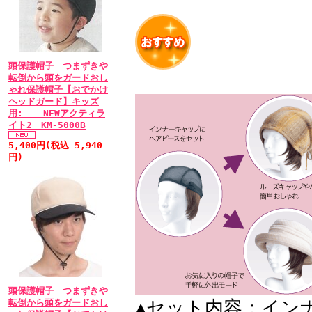
頭保護帽子 つまずきや
転倒から頭をガードおし
ゃれ保護帽子【おでかけ
ヘッドガード】キッズ
用: NEWアクティラ
イト2 KM-5000B
5,400円(税込 5,940
円)
頭保護帽子 つまずきや
▲セット内容：イン
転倒から頭をガードおし