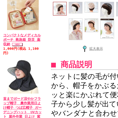
ッグの紹介を頼まれ、御
します。また、今後とも
よろしくお願いします。
• 2011/03/15 
コンパクトなメディカル
ポーチ 救急箱 防災 薬
こんなに安いのがあった
収納
1,000円(税込 1,100
商品届きました。早速
拡大表示
円)
たりでした。本人も、と
■ 商品説明
ようです。オーダーで頼
でも、充分です。
ネットに髪の毛が付
お安いですから、また、
から、帽子をかぶる
も気軽に頼めますし。本
ッと楽にかぶれて便
療頑張るという意識に変
首までガード涼やかフラ
子から少し髪が出て
る、こんなに安いのがあ
ップ帽子 農作業用日よ
け帽子 つば広帽子 ガー
私もほっとしましました
やバンダナと合わせ
デニングハット UVカッ
ト 屋外作業 日よけ 紫