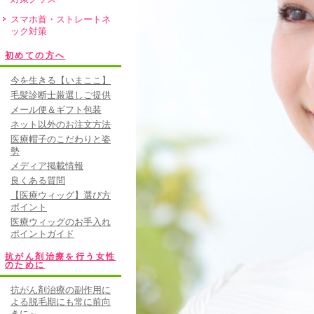
スマホ首・ストレートネ
ック対策
初めての方へ
今を生きる【いまここ】
毛髪診断士厳選しご提供
メール便＆ギフト包装
ネット以外のお注文方法
医療帽子のこだわりと姿
勢
メディア掲載情報
良くある質問
【医療ウィッグ】選び方
ポイント
医療ウィッグのお手入れ
ポイントガイド
抗がん剤治療を行う女性
のために
抗がん剤治療の副作用に
よる脱毛期にも常に前向
きに～