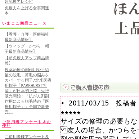
超免疫力レシピ
免疫力を上げる食事関連
本
いまここ商品ニュース
【看護・介護・医療福祉
最新商品情報】
【ウィッグ・かつら・帽
子最新商品情報】
【超免疫力アップ商品情
報】
投薬治療の副作用や手術
後の脱毛・薄毛の悩みを
カバーする帽子/北米医療
用帽子「PARKHURST社
製」が日本初上陸・先行
販売開始！「抗がん剤副
作用による脱毛時の「医
• 2011/03/15 
療用帽子」」全国で新発
★★★★★
売。
サイズの修理の必要もな
ご使用者アンケート＆お
便り
友人の場合、かつらを
ご使用者様アンケート及