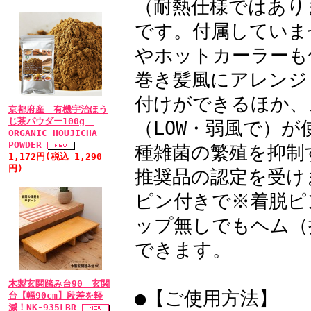
（耐熱仕様ではあり
かなり楽になりました。
です。付属していま
りますので、ちょっとし
やホットカーラーも
出かけています。
巻き髪風にアレンジ
• 2011/08/17 
付けができるほか、
京都府産 有機宇治ほう
レベル：★★★★★
じ茶パウダー100g
（LOW・弱風で）
付け心地、見た目、非
ORGANIC HOUJICHA
POWDER
種雑菌の繁殖を抑制す
奇胎後hcg存続症でMT
1,172円(税込 1,290
円)
推奨品の認定を受けま
下がらずアクチノマイシ
くなりました。全カツラ
ピン付きで※着脱ピ
れるのとで不快感が有り
ップ無しでもヘム（
に過ごせたらと思い、ネ
できます。
存在を知り、貴社で製品
地、見た目、非常に満足
木製玄関踏み台90 玄関
●【ご使用方法】
ぜひ紹介したいと思いま
台【幅90cm】段差を軽
減！NK-935LBR