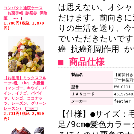
ています。立場上患者さ
は思えない、オシャ
コンパクト通院ケース
勧めは出来ませんが、良
お薬手帳 診察券 保険
だけます。前向きに
証
す。最後にウィッグも医
1,700円(税込 1,870
りの生活を送り、今
円)
す。
でいただきたいです
癌 抗癌剤副作用 
• 2011/03/15 
非常に軽くて気に入り
■ 商品仕様
おかげさまで、GWにも
ご対応いただきましてあ
製品名
【前髪付き
【お徳用】ミックスフル
プ一体型前
ありましたように、重さ
ーツ9種 1kg 大容量
型番
MW-C111
（マンゴー、キウイ、パ
非、ホームページでも重
イン、イチゴ、パパイ
ＪＡＮコード
45157540
ヤ、リンゴ、ココナッ
ム数を表示なさってPR
メーカー
feather
ツ、レーズン、グリーン
グラムですが、実装した
レーズン）
【仕様】●サイズ：毛 
2,731円(税込 2,950
て、色見本がホームペー
円)
足/9cm●髪色カラ
の参考になると思います