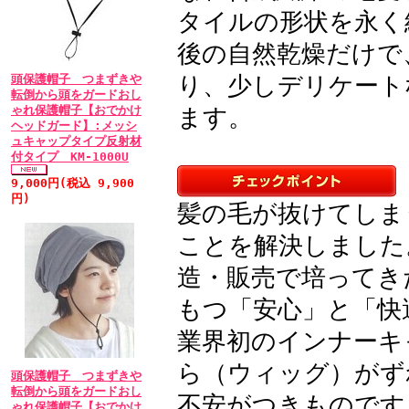
タイルの形状を永く
応で信頼のあるショップ
ちよく対応していただき
後の自然乾燥だけで
で嬉しいです。巾着袋が
り、少しデリケート
頭保護帽子 つまずきや
転倒から頭をガードおし
にも便利です。迅速に送
ゃれ保護帽子【おでかけ
ます。
ありません。商品と一緒
ヘッドガード】:メッシ
ュキャップタイプ反射材
た。製品のお手入れ法に
付タイプ KM-1000U
難うございます。またお
9,000円(税込 9,900
円)
髪の毛が抜けてしま
• 2011/02/23 
ことを解決しました
ル：★★★★★
造・販売で培ってき
ネットでの購入は不安で
もつ「安心」と「快
ネットでの購入は不安で
業界初のインナーキ
有難うございます。
ら（ウィッグ）がず
頭保護帽子 つまずきや
• 2011/03/15 
転倒から頭をガードおし
不安がつきものです
ゃれ保護帽子【おでかけ