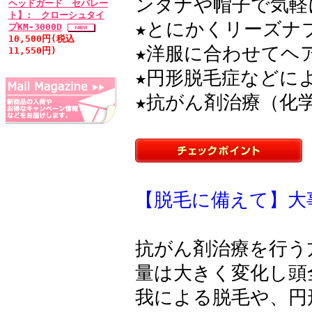
ンダナや帽子で気軽
ヘッドガード セパレー
ト】: クローシュタイ
★とにかくリーズナ
プKM-3000D
10,500円(税込
★洋服に合わせてヘ
11,550円)
★円形脱毛症などに
★抗がん剤治療（化
【脱毛に備えて】大
抗がん剤治療を行う
量は大きく変化し頭
我による脱毛や、円