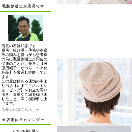
毛髪診断士が店長です
店長の石神和志です
脱毛・抜け毛・薄毛や不眠
等の悩みを持つがん患者様
の為に毛髪診断士が頭皮の
健康のことだけを考え【医
療用帽子・かつら・ヘア化
粧品】を厳選し提供してい
ます。
この度は数ある店舗の中よ
り当店【いまここネットシ
ョッピング】をお立ち寄り
頂き、貴重なご縁を賜りま
したこと、深く感謝申し上
げます。
店長日記はこちら >>
当店定休日カレンダー
＜
2026年8月
＞