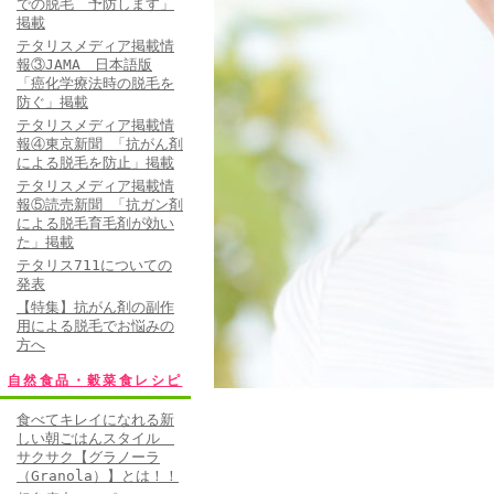
での脱毛 予防します」
掲載
テタリスメディア掲載情
報③JAMA 日本語版
「癌化学療法時の脱毛を
防ぐ」掲載
テタリスメディア掲載情
報④東京新聞 「抗がん剤
による脱毛を防止」掲載
テタリスメディア掲載情
報⑤読売新聞 「抗ガン剤
による脱毛育毛剤が効い
た」掲載
テタリス711についての
発表
【特集】抗がん剤の副作
用による脱毛でお悩みの
方へ
自然食品・穀菜食レシピ
食べてキレイになれる新
しい朝ごはんスタイル
サクサク【グラノーラ
（Granola）】とは！！