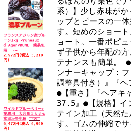
るほんのり栗色でナ
た。次に私にぴったりな
系）】少し赤味がか
くしませんし、洗い換え
ットミー装着してから頭
ップとピースの一体
した。ひとつ、気になり
す。短めのショート
本体に隙間があり、後ろ
フランスアジャン産プル
ョート。一番ポピュ
ーン1kg Pruneaux
(ネットとかつら)がで
d'AgenPRUNE 簡易包
ず子供から年配の方
装
おかしくない、そうです
2,972円(税込 3,210
で通気性も保たれている
テナンスも簡単。 
円)
き勝手書かせていただき
ンナーキャップ：フリ
社のご対応に満足してお
調整具付き）』『ヘ
に御社のまごころが届き
●【重さ】『ヘアキ
37.5』●【規格
• 2011/03/15 
ワイルドブルーベリー★
帽子やターバンと併用
テイン加工（天然た
業務用 大容量１ｋｇ≪
常温≫野生種
抗がん剤治療をしていま
す。ゴムの伸縮でサ
6,472円(税込 6,990
が進みませんでしたが、
円)