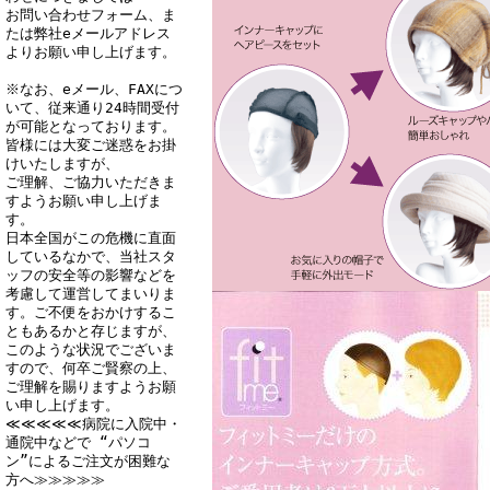
お問い合わせフォーム、ま
たは弊社eメールアドレス
よりお願い申し上げます。
※なお、eメール、FAXにつ
いて、従来通り24時間受付
が可能となっております。
皆様には大変ご迷惑をお掛
けいたしますが、
ご理解、ご協力いただきま
すようお願い申し上げま
す。
日本全国がこの危機に直面
しているなかで、当社スタ
ッフの安全等の影響などを
考慮して運営してまいりま
す。ご不便をおかけするこ
ともあるかと存じますが、
このような状況でございま
すので、何卒ご賢察の上、
ご理解を賜りますようお願
い申し上げます。
≪≪≪≪≪病院に入院中・
通院中などで “パソコ
ン”によるご注文が困難な
方へ≫≫≫≫≫