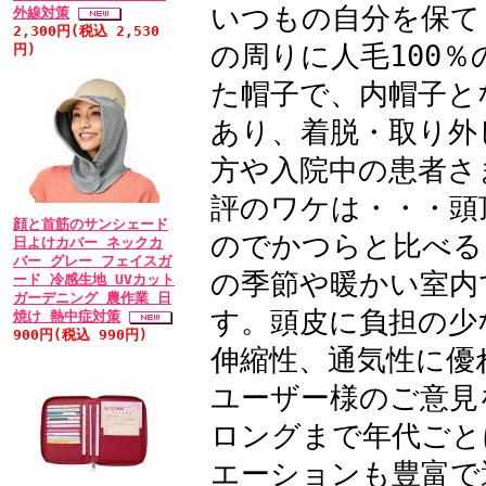
していましたし・・・病
いつもの自分を保て
外線対策
フが置かれていましたが
2,300円(税込 2,530
の周りに人毛100
円)
なら、お客さん、とても
た帽子で、内帽子と
発送していただいてあり
あり、着脱・取り外
• 2011/03/15 
方や入院中の患者さ
ル：★★★★
評のワケは・・・頭
患者さんからインナー
顔と首筋のサンシェード
のでかつらと比べる
日よけカバー ネックカ
患者さんに安心してお
バー グレー フェイスガ
の季節や暖かい室内
ード 冷感生地 UVカット
てほっとしています。仕
ガーデニング 農作業 日
んが、おおまかにどれく
す。頭皮に負担の少
焼け 熱中症対策
900円(税込 990円)
ているかは分かっていま
伸縮性、通気性に優
紹介することにとても抵
ユーザー様のご意見
ンナーキャップがあって
ロングまで年代ごと
ィッグは価格が手ごろな
エーションも豊富で
作られた商品なんですね