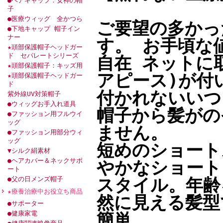
●ヘアキャップ：女神の帽
子
●医療ウィッグ 全かつら
ご要望の多かっ
●下地キャップ 帽子イン
ナー
す。 お手頃な
★頭部保護帽子ヘッドガー
ド セパレートシリーズ
自在 ネットに
★頭部保護帽子：キッズ用
アピース)が付
★頭部保護帽子ヘッドガー
ド
付かれないいつ
紫外線UV対策帽子
●ウィッグお手入れ道具
帽子から髪がの
●ファッション用フルウイ
ッグ
ません。
●ファッション用部分ウィ
ッグ
短めのショート
▼シルク絹素材
●ヘアカバー＆ネックサポ
やかなショート
ート
●父の日メンズ帽子
スタイル。年齢
★療養治療中お役立ち商品
然に見える髪型
●サポーター
●健康家電
簡単。