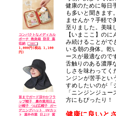
健康のために毎日
も多いと聞きます
ませんか？手軽で
至りました。美味
【いまここ】のに
コンパクトなメディカル
ポーチ 救急箱 防災 薬
み続けることがで
収納
1,000円(税込 1,100
いる朝の身体。乾
円)
ースが最適なので
舌触りのある濃厚
しさを味わってく
ンジンが苦手とい
すめしたいのが「
「ニンジンジュー
首までガード涼やかフラ
方にもぴったり！
ップ帽子 農作業用日よ
け帽子 つば広帽子 ガー
デニングハット UVカッ
健康に良いと
ト 屋外作業 日よけ 紫