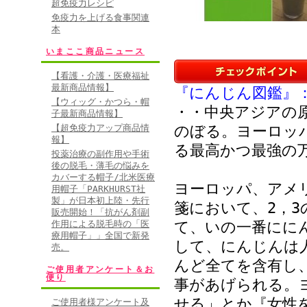
超免疫力レシピ
免疫力を上げる食事関連
本
いまここ商品ニュース
【看護・介護・医療福祉
最新商品情報】
『にんじん図鑑』：
【ウィッグ・かつら・帽
・・中央アジアの
子最新商品情報】
【超免疫力アップ商品情
のぼる。ヨーロッ
報】
る最高かつ最強の
投薬治療の副作用や手術
後の脱毛・薄毛の悩みを
カバーする帽子/北米医療
ヨーロッパ、アメ
用帽子「PARKHURST社
製」が日本初上陸・先行
箋において、2，
販売開始！「抗がん剤副
作用による脱毛時の「医
て、いの一番にに
療用帽子」」全国で新発
して、にんじんは
売。
んど全てを含有し
ご使用者アンケート＆お
便り
事があげられる。
せる」とか『女性
ご使用者様アンケート及