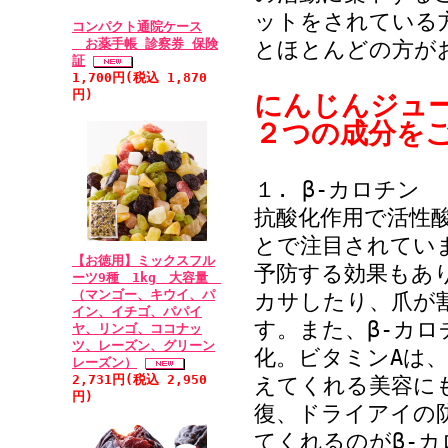
ットをされている
コンパクト通院ケース
お薬手帳 診察券 保険
とほとんどの方が
証
1,700円(税込 1,870
円)
にんじんジュ
２つの成分を
１. β-カロチン
抗酸化作用で活性
とで注目されてい
【お徳用】ミックスフル
予防する効果もあ
ーツ9種 1kg 大容量
（マンゴー、キウイ、パ
カサしたり、爪が
イン、イチゴ、パパイ
す。また、β-カ
ヤ、リンゴ、ココナッ
ツ、レーズン、グリーン
化。ビタミンAは
レーズン）
2,731円(税込 2,950
えてくれる美容に
円)
復、ドライアイの
てくれるのがβ-