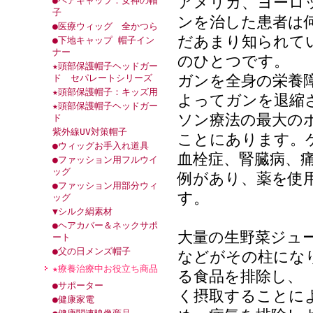
アメリカ、ヨーロ
●ヘアキャップ：女神の帽
子
ンを治した患者は
●医療ウィッグ 全かつら
だあまり知られて
●下地キャップ 帽子イン
ナー
のひとつです。
★頭部保護帽子ヘッドガー
ガンを全身の栄養
ド セパレートシリーズ
★頭部保護帽子：キッズ用
よってガンを退縮
★頭部保護帽子ヘッドガー
ソン療法の最大の
ド
紫外線UV対策帽子
ことにあります。
●ウィッグお手入れ道具
血栓症、腎臓病、
●ファッション用フルウイ
ッグ
例があり、薬を使
●ファッション用部分ウィ
す。
ッグ
▼シルク絹素材
●ヘアカバー＆ネックサポ
大量の生野菜ジュ
ート
●父の日メンズ帽子
などがその柱にな
★療養治療中お役立ち商品
る食品を排除し、
●サポーター
く摂取することに
●健康家電