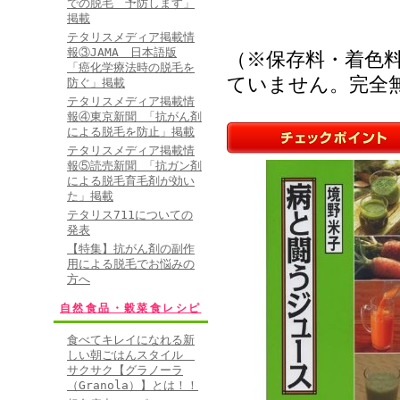
での脱毛 予防します」
掲載
テタリスメディア掲載情
報③JAMA 日本語版
（※保存料・着色
「癌化学療法時の脱毛を
ていません。完全
防ぐ」掲載
テタリスメディア掲載情
報④東京新聞 「抗がん剤
による脱毛を防止」掲載
テタリスメディア掲載情
報⑤読売新聞 「抗ガン剤
による脱毛育毛剤が効い
た」掲載
テタリス711についての
発表
【特集】抗がん剤の副作
用による脱毛でお悩みの
方へ
自然食品・穀菜食レシピ
食べてキレイになれる新
しい朝ごはんスタイル
サクサク【グラノーラ
（Granola）】とは！！