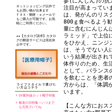
参(にんじん)の
ネットショッピング以外で
注目が高まってい
もお買い物が出来ます
は、発がんのリスク
ＦＡＸ・郵便・ｅメールで
もご購入が可能です。お気
800ｇ食べるよう
軽にご利用ください。
量に含むにんじん
ラミッド」で上位
★★【カタログ請求】カタロ
グの郵送サービスは現在休
をひかえ、ニンジ
止中です。
は、そうでない人
いう結果が出され
体作りのため、生
として、バランス
を飲むことを患者
方からは、「体調
ライフスタイルで選びた
い方はコチラ
います。
UV紫外線カット帽子特集
敬老の日特集～いつまで
【こんな方におス
も元気でいてね