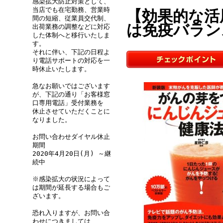
感染拡大防止対策として、
当店でも在宅勤務、営業時
【効果的な活
間の短縮、従業員交代制、
は免疫バラン
出荷業務の調整などに対応
した体制へと移行いたしま
す。
それに伴い、下記の日程よ
り電話サポートの対応を一
時休止いたします。
急なお願いではございます
が、下記の通り「お客様窓
口専用電話」受付業務を
休止させていただくことに
なりました。
お問い合わせダイヤル休止
期間
2020年4月20日(月) ～継
続中
※感染拡大の状況によって
は期間が延長する場合もご
ざいます。
恐れ入りますが、お問い合
わせにつきましては