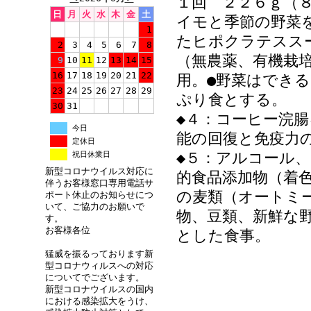
１回 ２２６ｇ（
日
月
火
水
木
金
土
イモと季節の野菜
1
たヒポクラテスス
2
3
4
5
6
7
8
（無農薬、有機栽
9
10
11
12
13
14
15
16
17
18
19
20
21
22
用。●野菜はでき
23
24
25
26
27
28
29
ぷり食とする。
30
31
◆４：コーヒー浣
今日
能の回復と免疫力
定休日
◆５：アルコール
祝日休業日
新型コロナウイルス対応に
的食品添加物（着色
伴うお客様窓口専用電話サ
の麦類（オートミ
ポート休止のお知らせにつ
いて、ご協力のお願いで
物、豆類、新鮮な
す。
お客様各位
とした食事。
猛威を振るっております新
型コロナウィルスへの対応
についてでございます。
新型コロナウイルスの国内
における感染拡大をうけ、