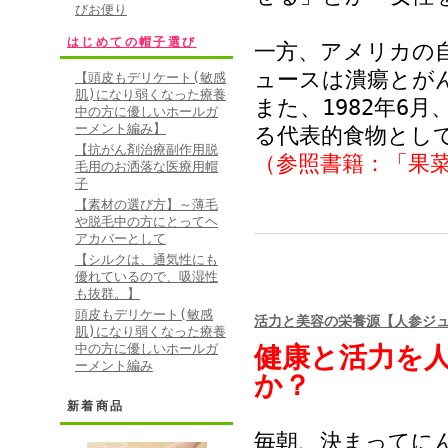
びお便り
はじめての帽子選び
一方、アメリカの
ュースは潰瘍とが
【頭皮もデリケート(敏感
肌)になり弱くなった療養
また、1982年6
中の方に優しいホールガ
ーメント編み】
る代表的食物とし
【抗がん剤治療副作用脱
（参照書籍：「果
毛用のお洒落な医療用帽
子
【素材の選び方】～薄毛
や脱毛中の方にとってヘ
アカバーとして
【シルクは、通気性にも
優れているので、吸湿性
も抜群。】
頭皮もデリケート(敏感
活力と美容の栄養源【人参ジ
肌)になり弱くなった療養
中の方に優しいホールガ
健康と活力を
ーメント編み
か？
新着商品
毎朝、決まってに