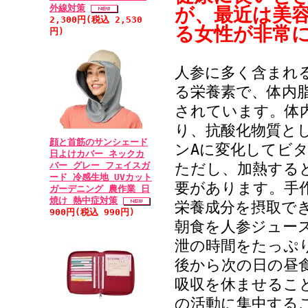
外線対策
が、最近は美
2,300円(税込 2,530
る女性が非常
円)
人参に多く含まれ
る栄養素で、体内
されています。体
り、抗酸化物質と
顔と首筋のサンシェード
ンAに変化してビ
日よけカバー ネックカ
バー グレー フェイスガ
ただし、加熱する
ード 冷感生地 UVカット
要があります。手
ガーデニング 農作業 日
焼け 熱中症対策
栄養成分を摂取で
900円(税込 990円)
朝食を人参ジュー
泄の時間をたっぷ
後から次の日の昼
吸収を休ませるこ
の活動に集中する