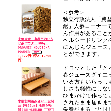
＜参考＞
独立行政法人「農
鑑」人参コーナー
ん作用があること
ヘルシードリンク
京都府産 有機宇治ほう
じ茶パウダー100g
にんじんジュース
ORGANIC HOUJICHA
POWDER
とができます。
1,172円(税込 1,290
円)
ドロッとした「と
参ジュースダイエ
いる方もいらっし
しさも犠牲にしな
ひまかけて作って
木製玄関踏み台90 玄関
されたまま届きま
台【幅90cm】段差を軽
栄養がまるごと封
減！NK-935LBR