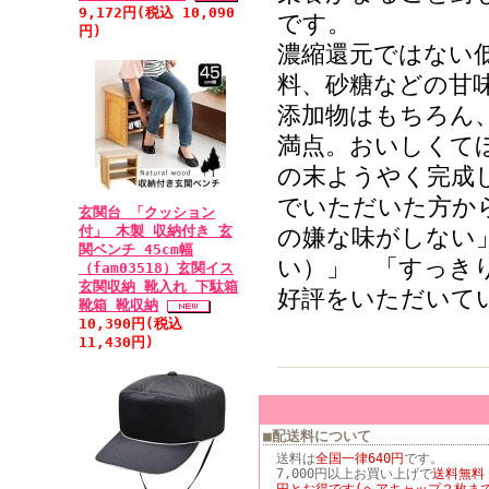
9,172円(税込 10,090
です。
円)
濃縮還元ではない低
料、砂糖などの甘
添加物はもちろん
満点。おいしくて
の末ようやく完成
でいただいた方か
玄関台 「クッション
付」 木製 収納付き 玄
の嫌な味がしない
関ベンチ 45cm幅
い）」 「すっき
（fam03518）玄関イス
玄関収納 靴入れ 下駄箱
好評をいただいて
靴箱 靴収納
10,390円(税込
11,430円)
■配送料について
送料は
全国一律640円
です。
7,000円以上お買い上げで
送料無料