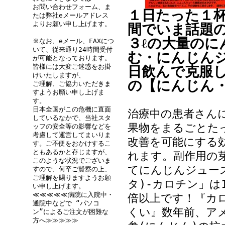
お問い合わせフォーム、ま
１日たった１
たは弊社eメールアドレス
よりお願い申し上げます。
間でいま話題
３ℓの大量の
※なお、eメール、FAXにつ
いて、従来通り24時間受付
む・にんじん
が可能となっております。
皆様には大変ご迷惑をお掛
日飲んで克服
けいたしますが、
の【にんじん
ご理解、ご協力いただきま
すようお願い申し上げま
す。
日本全国がこの危機に直面
治療中の患者さん
しているなかで、当社スタ
果物をまるごとた
ッフの安全等の影響などを
考慮して運営してまいりま
改善を可能にする
す。ご不便をおかけするこ
ともあるかと存じますが、
れます。副作用の
このような状況でございま
てにんじんジュース
すので、何卒ご賢察の上、
ご理解を賜りますようお願
タ)-カロチン」は
い申し上げます。
≪≪≪≪≪病院に入院中・
倍以上です！『カ
通院中などで “パソコ
くい』数年前、ア
ン”によるご注文が困難な
方へ≫≫≫≫≫