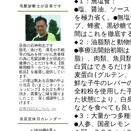
◆１：無塩食：
毛髪診断士が店長です
●塩、醤油、ソース
を極力省く。●無塩
ブ、蜂蜜、黒砂糖
間はこれを徹底す
◆２：油脂類と動
店長の石神和志です
●事療法開始初期
脱毛・抜け毛・薄毛や不眠
等の悩みを持つがん患者様
脂）、肉類、魚貝
の為に毛髪診断士が頭皮の
健康のことだけを考え【医
白質はできるだけ
療用帽子・かつら・ヘア化
粧品】を厳選し提供してい
麦蛋白(グルテン
ます。
この度は数ある店舗の中よ
鮮な子牛のレバー
り当店【いまここネットシ
ョッピング】をお立ち寄り
全粒粉を使用した
頂き、貴重なご縁を賜りま
た状態により、白
したこと、深く感謝申し上
げます。
などを食べても良
店長日記はこちら >>
◆３：大量かつ多
当店定休日カレンダー
●人参、国産レモ
＜
2026年8月
＞