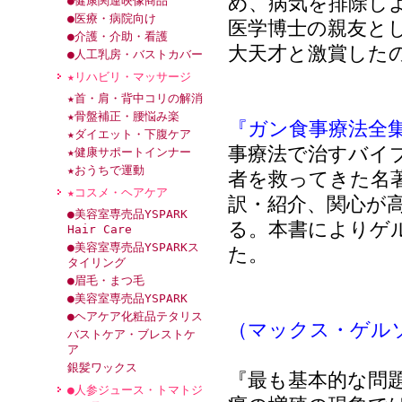
め、病気を排除し
●健康関連映像商品
●医療・病院向け
医学博士の親友と
●介護・介助・看護
大天才と激賞した
●人工乳房・バストカバー
★リハビリ・マッサージ
★首・肩・背中コリの解消
★骨盤補正・腰悩み楽
『ガン食事療法全
★ダイエット・下腹ケア
事療法で治すバイ
★健康サポートインナー
★おうちで運動
者を救ってきた名
★コスメ・ヘアケア
訳・紹介、関心が
●美容室専売品YSPARK
る。本書によりゲ
Hair Care
●美容室専売品YSPARKス
た。
タイリング
●眉毛・まつ毛
●美容室専売品YSPARK
●ヘアケア化粧品テタリス
（マックス・ゲル
バストケア・ブレストケ
ア
銀髪ワックス
『最も基本的な問
●人参ジュース・トマトジ