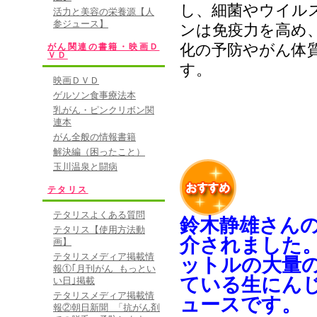
し、細菌やウイル
活力と美容の栄養源【人
参ジュース】
ンは免疫力を高め
化の予防やがん体
がん関連の書籍・映画Ｄ
ＶＤ
す。
映画ＤＶＤ
ゲルソン食事療法本
乳がん・ピンクリボン関
連本
がん全般の情報書籍
解決編（困ったこと）
玉川温泉と闘病
テタリス
テタリスよくある質問
鈴木静雄さんの
テタリス【使用方法動
介されました。
画】
テタリスメディア掲載情
ットルの大量
報①｢月刊がん もっとい
ている生にん
い日｣掲載
テタリスメディア掲載情
ュースです。
報②朝日新聞 「抗がん剤