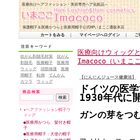
医療向けヘアファッション・美容専売ヘア化粧品～
保護帽子＆医療かつらと医療用帽子公式HPいまここ通販本店
カートをみる
｜
マイページへログイン
｜
ご
注目キーワード
医療向けウィッグ
抗がん剤脱毛対策
抗がん
Imacoco（いま
剤脱毛
医療帽子
医療用
ウィッグ
頭部保護
医療
用帽子
転倒
てんかん
【にんじんジュース健康法】
カツラ
ウィッグ
ドイツの医学
商品検索
1930年代
★ヘアファッション帽子ウ
ガンの芽をつ
ィッグ
●医療用かつら 髪付き帽
子
●医療用帽子：天使の帽子