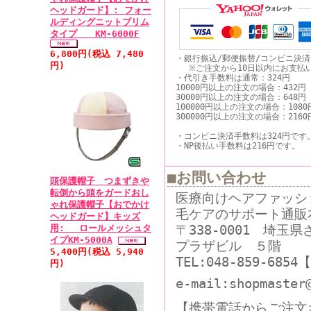
ヘッドガード】: フォー
ルディングニットブリム
タイプ KM-6000F
6,800円(税込 7,480
・銀行振込/郵便振替/コンビニ決
円)
※ご注文から10日以内にお支払
・代引き手数料は通常：324円
10000円以上の注文の場合：432円
30000円以上の注文の場合：648円
100000円以上の注文の場合：1080
300000円以上の注文の場合：2160
・コンビニ決済手数料は324円です
・NP後払い手数料は216円です。
■お問い合わせ
頭保護帽子 つまずきや
転倒から頭をガードおし
医療向けヘアファッシ
ゃれ保護帽子【おでかけ
毛ケアのサポート通販
ヘッドガード】キッズ
〒338-0001 埼玉
用: ロールメッシュタ
イプKM-5000A
プラザビル ５階
5,400円(税込 5,940
TEL:048-859-68
円)
e-mail:shopmaster
【携帯電話からご注文