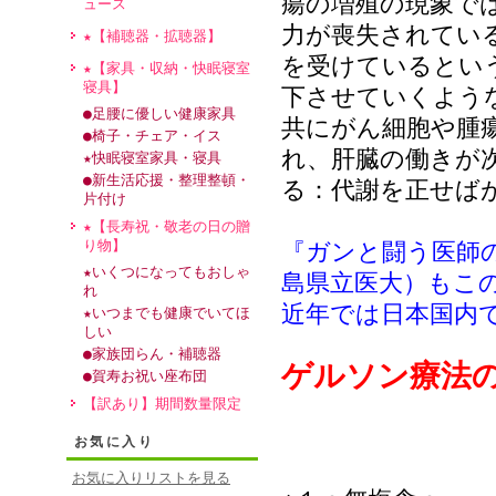
瘍の増殖の現象では
ュース
力が喪失されてい
★【補聴器・拡聴器】
を受けているとい
★【家具・収納・快眠寝室
寝具】
下させていくよう
●足腰に優しい健康家具
共にがん細胞や腫
●椅子・チェア・イス
れ、肝臓の働きが
★快眠寝室家具・寝具
●新生活応援・整理整頓・
る：代謝を正せば
片付け
★【長寿祝・敬老の日の贈
り物】
『ガンと闘う医師
★いくつになってもおしゃ
島県立医大）もこ
れ
近年では日本国内
★いつまでも健康でいてほ
しい
●家族団らん・補聴器
ゲルソン療法
●賀寿お祝い座布団
【訳あり】期間数量限定
お気に入り
お気に入りリストを見る