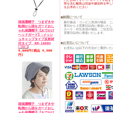
円とお得です(ヘアキャップ２枚まで
県を含む離島は別途中継送料を申し
をお求めください
■納期について
頭保護帽子 つまずきや
銀行振込・コンビニ決済の場合、ご
業日から３営業日以内に発送いたし
転倒から頭をガードおし
カード・代引決済の場合、ご注文日
ゃれ保護帽子【おでかけ
営業日以内に発送いたします。
ヘッドガード】:メッシ
ュキャップタイプ反射材
■お支払いについて
付タイプ KM-1000U
お支払いは以下の方法がご選択いた
9,000円(税込 9,900
円)
頭保護帽子 つまずきや
転倒から頭をガードおし
ゃれ保護帽子【おでかけ