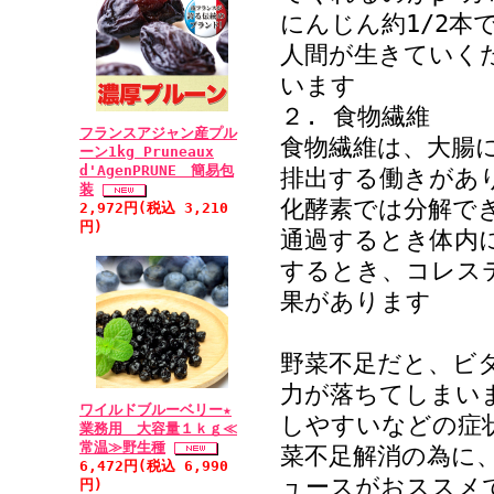
にんじん約1/2本
人間が生きていく
います
２. 食物繊維
フランスアジャン産プル
食物繊維は、大腸
ーン1kg Pruneaux
d'AgenPRUNE 簡易包
排出する働きがあ
装
化酵素では分解で
2,972円(税込 3,210
円)
通過するとき体内
するとき、コレス
果があります
野菜不足だと、ビ
力が落ちてしまい
ワイルドブルーベリー★
しやすいなどの症
業務用 大容量１ｋｇ≪
常温≫野生種
菜不足解消の為に
6,472円(税込 6,990
ュースがおススメ
円)