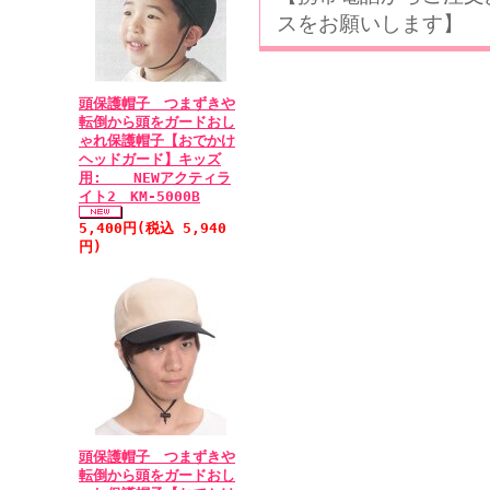
スをお願いします】
頭保護帽子 つまずきや
転倒から頭をガードおし
ゃれ保護帽子【おでかけ
ヘッドガード】キッズ
用: NEWアクティラ
イト2 KM-5000B
5,400円(税込 5,940
円)
頭保護帽子 つまずきや
転倒から頭をガードおし