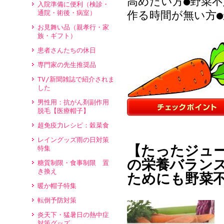
高めたい方●野菜
入院準備に便利（検診・
通院・術後・病室）
作る時間が無い方
お見舞い品（親孝行・家
族・ギフト）
患者さんたちの休日
専門家の先生推奨品
TV/新聞雑誌で紹介されま
した
男性用：抗がん剤副作用
脱毛【医療帽子】
超免疫力レシピ：穀菜食
レイングッズ雨の日対策
【たったジュ
特集
の栄養バラン
糖質制限・食事制限 置
き換え
ためにも野菜
暖か帽子特集
転倒予防対策
炎天下・猛暑日の熱中症
対策グッズ