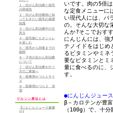
いです。肉の5倍
１・抗がん剤治療と脱毛
の関係性
な定食メニューに
２・抗がん剤治療前に知
い現代人には、バ
っておきたい脱毛の基礎
知識
の。そんな大切な
３・抗がん剤治療中の注
んか?そこでおす
意点
にんじんには、強
４・脱毛期にもオシャレ
を楽しむ
テノイドをはじめ
５・脱毛から回復までの
るビタミンやミネ
期間
６・子供の抗がん剤治療
要なビタミンとミ
について
量に食べるのに、
７・抗がん剤治療を行う
方のご家族へ
す。
８・医療用かつら１サイ
ズ
９・医療用かつら２ 清
潔
●にんじんジュー
ゲルソン療法とは
β－カロテンが豊
【にんじんジュース健康
（100g）で、十
法】