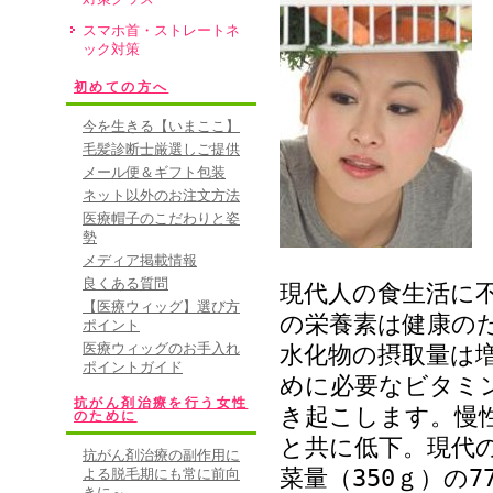
スマホ首・ストレートネ
ック対策
初めての方へ
今を生きる【いまここ】
毛髪診断士厳選しご提供
メール便＆ギフト包装
ネット以外のお注文方法
医療帽子のこだわりと姿
勢
メディア掲載情報
良くある質問
現代人の食生活に
【医療ウィッグ】選び方
の栄養素は健康の
ポイント
医療ウィッグのお手入れ
水化物の摂取量は
ポイントガイド
めに必要なビタミ
抗がん剤治療を行う女性
き起こします。慢
のために
と共に低下。現代
抗がん剤治療の副作用に
菜量（350ｇ）の
よる脱毛期にも常に前向
きに～