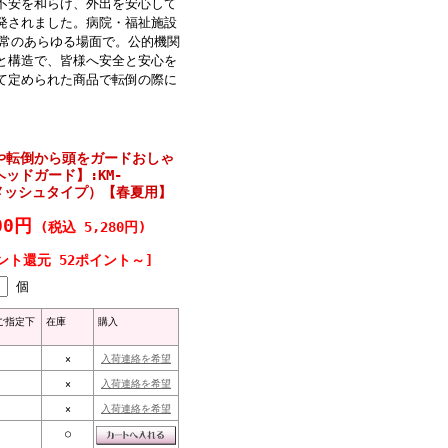
不安を和らげ、外出を安心して
発されました。病院・福祉施設
 常のあらゆる場面で。公的機関
と構造で、皆様へ安全と安心を
て定められた商品で転倒の際に
や転倒から頭をガードおしゃ
ッドガード】:KM-
プメッシュタイプ）【春夏用】
00円
(税込 5,280円)
ント還元 52ポイント～]
個
ご指定下
在庫
購入
×
入荷連絡を希望
×
入荷連絡を希望
×
入荷連絡を希望
○