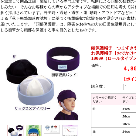
材を選定して商品企画・製造している専門工場です。転倒による頭部の怪我の
楽しみたい、そんなお客様からの声からアクティブな場面での使用を考えて開
で多く採用されています。外出時・通勤・通学・運 動時・アウトドアなど日
による「落下衝撃加速度試験」に基づく衝撃吸収力試験を経て選定された素材
お届けいたします。「頭部保護帽」は、障害をお持ちの方の日常生活用具とし
生じる衝撃から頭部を保護する事を目的としたものです。
頭保護帽子 つまずき
れ保護帽子【おでかけヘ
1000A（ロールタイ
価格:
4,8
[ポイ
購入数:
カラーをご指定く
サイズを
ださい
さい
紺
54cm
56cm
58cm
赤
54cm