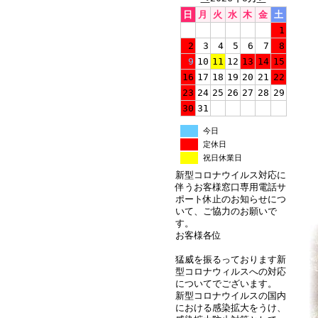
日
月
火
水
木
金
土
1
2
3
4
5
6
7
8
9
10
11
12
13
14
15
16
17
18
19
20
21
22
23
24
25
26
27
28
29
30
31
今日
定休日
祝日休業日
新型コロナウイルス対応に
伴うお客様窓口専用電話サ
ポート休止のお知らせにつ
いて、ご協力のお願いで
す。
お客様各位
猛威を振るっております新
型コロナウィルスへの対応
についてでございます。
新型コロナウイルスの国内
における感染拡大をうけ、