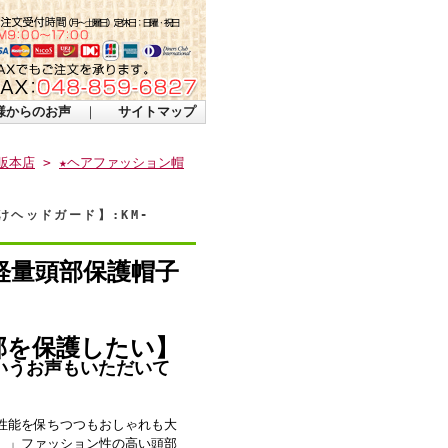
様からのお声
｜
サイトマップ
販本店
>
★ヘアファッション帽
ヘッドガード】:KM-
軽量頭部保護帽子
部を保護したい】
いうお声もいただいて
性能を保ちつつもおしゃれも大
。」ファッション性の高い頭部