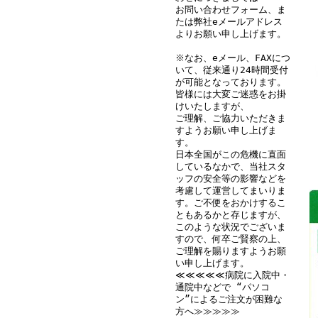
お問い合わせフォーム、ま
たは弊社eメールアドレス
よりお願い申し上げます。
※なお、eメール、FAXにつ
いて、従来通り24時間受付
が可能となっております。
皆様には大変ご迷惑をお掛
けいたしますが、
ご理解、ご協力いただきま
すようお願い申し上げま
す。
日本全国がこの危機に直面
しているなかで、当社スタ
ッフの安全等の影響などを
考慮して運営してまいりま
す。ご不便をおかけするこ
ともあるかと存じますが、
このような状況でございま
すので、何卒ご賢察の上、
ご理解を賜りますようお願
い申し上げます。
≪≪≪≪≪病院に入院中・
通院中などで “パソコ
ン”によるご注文が困難な
方へ≫≫≫≫≫