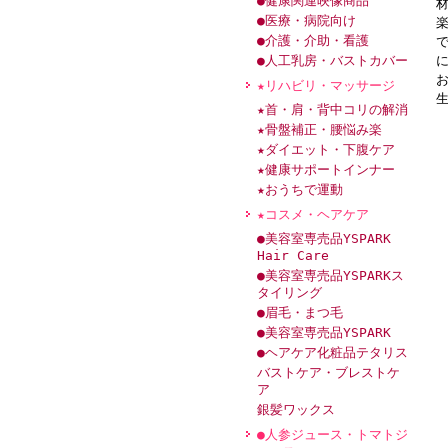
●健康関連映像商品
●医療・病院向け
●介護・介助・看護
●人工乳房・バストカバー
★リハビリ・マッサージ
★首・肩・背中コリの解消
★骨盤補正・腰悩み楽
★ダイエット・下腹ケア
★健康サポートインナー
★おうちで運動
★コスメ・ヘアケア
●美容室専売品YSPARK
Hair Care
●美容室専売品YSPARKス
タイリング
●眉毛・まつ毛
●美容室専売品YSPARK
●ヘアケア化粧品テタリス
バストケア・ブレストケ
ア
銀髪ワックス
●人参ジュース・トマトジ