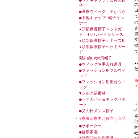
●ヘアキャップ：女神の帽
子
●医療ウィッグ 全かつら
●下地キャップ 帽子イン
ナー
★頭部保護帽子ヘッドガー
ド セパレートシリーズ
★頭部保護帽子：キッズ用
★頭部保護帽子ヘッドガー
ド
紫外線UV対策帽子
●ウィッグお手入れ道具
仕
●ファッション用フルウイ
ッグ
●ファッション用部分ウィ
ッグ
▼シルク絹素材
●ヘアカバー＆ネックサポ
ート
●父の日メンズ帽子
★療養治療中お役立ち商品
●サポーター
●健康家電