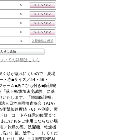
○
○
○
○
×
入荷連絡を希望
ついての詳細はこちら
良く頭が蒸れにくいので、夏場
・赤●サイズ／54・56・
ンフォーム●あごひも付き●保護範
る「落下衝撃加速度試験」に基
けいたします。「頭部保護帽」
法人日本車両検査協会（VIA）
る衝撃加速度値（G）を測定、素
のドローコードを任意の位置まで
・あごひもをご使用にならない場
洗濯／乾燥の際、洗濯機、乾燥機
押し洗い）後、陰干し してくだ
生したり、熱により衝撃吸収材