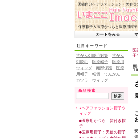
医療向けヘアファッション・美容専
保護帽子＆医療かつらと医療用帽子
カートをみる
｜
注目キーワード
医
子
抗がん剤脱毛対策
抗がん
剤脱毛
医療帽子
医療用
頭
ウィッグ
頭部保護
医療
1
用帽子
転倒
てんかん
カツラ
ウィッグ
商品検索
★ヘアファッション帽子ウ
ィッグ
●医療用かつら 髪付き帽
子
●医療用帽子：天使の帽子