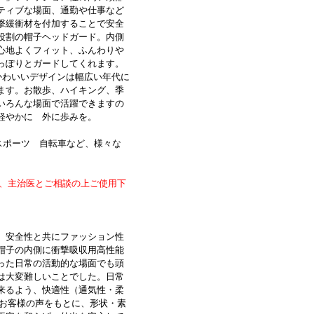
ティブな場面、通勤や仕事など
撃緩衝材を付加することで安全
役割の帽子ヘッドガード。内側
心地よくフィット、ふんわりや
っぽりとガードしてくれます。
かわいいデザインは幅広い年代に
ます。お散歩、ハイキング、季
いろんな場面で活躍できますの
軽やかに 外に歩みを。
スポーツ 自転車など、様々な
は、主治医とご相談の上ご使用下
、安全性と共にファッション性
帽子の内側に衝撃吸収用高性能
った日常の活動的な場面でも頭
は大変難しいことでした。日常
来るよう、快適性（通気性・柔
りお客様の声をもとに、形状・素