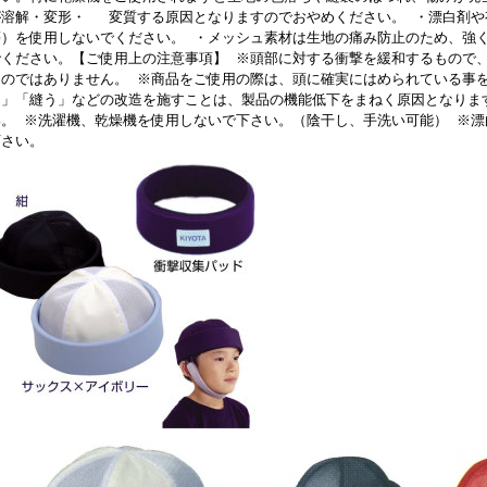
が溶解・変形・ 変質する原因となりますのでおやめください。 ・漂白剤や
等）を使用しないでください。 ・メッシュ素材は生地の痛み防止のため、強
でください。【ご使用上の注意事項】 ※頭部に対する衝撃を緩和するもので
ものではありません。 ※商品をご使用の際は、頭に確実にはめられている事
る」「縫う」などの改造を施すことは、製品の機能低下をまねく原因となりま
い。 ※洗濯機、乾燥機を使用しないで下さい。（陰干し、手洗い可能） ※
下さい。