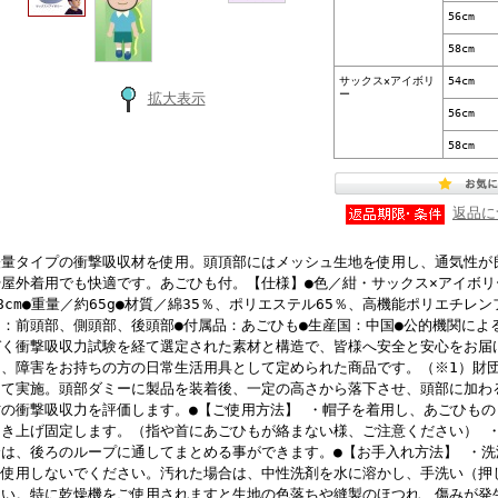
56cm
58cm
サックス×アイボリ
54cm
ー
拡大表示
56cm
58cm
返品に
軽量タイプの衝撃吸収材を使用。頭頂部にはメッシュ生地を使用し、通気性が
や屋外着用でも快適です。あごひも付。【仕様】●色／紺・サックス×アイボリー
8cm●重量／約65g●材質／綿35％、ポリエステル65％、高機能ポリエチレ
囲：前頭部、側頭部、後頭部●付属品：あごひも●生産国：中国●公的機関によ
づく衝撃吸収力試験を経て選定された素材と構造で、皆様へ安全と安心をお届
は、障害をお持ちの方の日常生活用具として定められた商品です。（※1）財団
にて実施。頭部ダミーに製品を装着後、一定の高さから落下させ、頭部に加わ
材の衝撃吸収力を評価します。●【ご使用方法】 ・帽子を着用し、あごひも
引き上げ固定します。（指や首にあごひもが絡まない様、ご注意ください） 
合は、後ろのループに通してまとめる事ができます。●【お手入れ方法】 ・
を使用しないでください。汚れた場合は、中性洗剤を水に溶かし、手洗い（
さい。特に乾燥機をご使用されますと生地の色落ちや縫製のほつれ、傷みが発