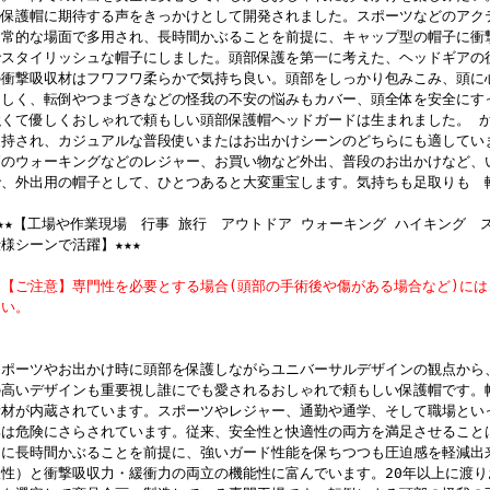
の保護帽に期待する声をきっかけとして開発されました。スポーツなどのアク
日常的な場面で多用され、長時間かぶることを前提に、キャップ型の帽子に衝
でスタイリッシュな帽子にしました。頭部保護を第一に考えた、ヘッドギアの
の衝撃吸収材はフワフワ柔らかで気持ち良い。頭部をしっかり包みこみ、頭に
さしく、転倒やつまづきなどの怪我の不安の悩みもカバー、頭全体を安全にす
強くて優しくおしゃれで頼もしい頭部保護帽ヘッドガードは生まれました。 
支持され、カジュアルな普段使いまたはお出かけシーンのどちらにも適してい
節のウォーキングなどのレジャー、お買い物など外出、普段のお出かけなど、
で、外出用の帽子として、ひとつあると大変重宝します。気持ちも足取りも 
★★★【工場や作業現場 行事 旅行 アウトドア ウォーキング ハイキング 
様シーンで活躍】★★★
※【ご注意】専門性を必要とする場合(頭部の手術後や傷がある場合など)に
さい。
スポーツやお出かけ時に頭部を保護しながらユニバーサルデザインの観点から
の高いデザインも重要視し誰にでも愛されるおしゃれで頼もしい保護帽です。
素材が内蔵されています。スポーツやレジャー、通勤や通学、そして職場とい
部は危険にさらされています。従来、安全性と快適性の両方を満足させること
的に長時間かぶることを前提に、強いガード性能を保ちつつも圧迫感を軽減出
軟性）と衝撃吸収力・緩衝力の両立の機能性に富んでいます。20年以上に渡