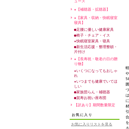
ュース
★【補聴器・拡聴器】
★【家具・収納・快眠寝室
寝具】
●足腰に優しい健康家具
●椅子・チェア・イス
★快眠寝室家具・寝具
●新生活応援・整理整頓・
片付け
★【長寿祝・敬老の日の贈
り物】
★いくつになってもおしゃ
れ
5
★いつまでも健康でいてほ
しい
●家族団らん・補聴器
●賀寿お祝い座布団
【訳あり】期間数量限定
お気に入り
お気に入りリストを見る