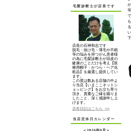
毛髪診断士が店長です
店長の石神和志です
脱毛・抜け毛・薄毛や不眠
等の悩みを持つがん患者様
の為に毛髪診断士が頭皮の
健康のことだけを考え【医
療用帽子・かつら・ヘア化
粧品】を厳選し提供してい
ます。
この度は数ある店舗の中よ
り当店【いまここネットシ
ョッピング】をお立ち寄り
頂き、貴重なご縁を賜りま
したこと、深く感謝申し上
げます。
店長日記はこちら >>
当店定休日カレンダー
＜
2026年8月
＞