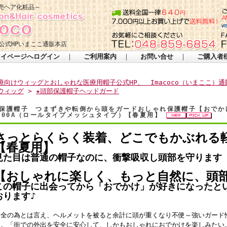
売ヘア化粧品～
公式HPいまここ通販本店
マイページへログイン
｜
ご利用案内
｜
お問い合せ
｜
ご購入者
療向けウィッグとおしゃれな医療用帽子公式HP、 Imacoco（いまここ）通
ウィッグ
>
★頭部保護帽子ヘッドガード
保護帽子 つまずきや転倒から頭をガードおしゃれ保護帽子【おでかけ
000A（ロールタイプメッシュタイプ）【春夏用】
さっとらくらく装着、どこでもかぶれる
【春夏用】
見た目は普通の帽子なのに、衝撃吸収し頭部を守ります
【おしゃれに楽しく、もっと自然に、頭
この帽子に出会ってから「おでかけ」が好きになったと
おります♪
安全の為とは言え、ヘルメットを被ると余計に頭が重くなり不便～強いガード
切。「街での外出を安全に安心して、しかもおしゃれにおでかけを楽しみたい