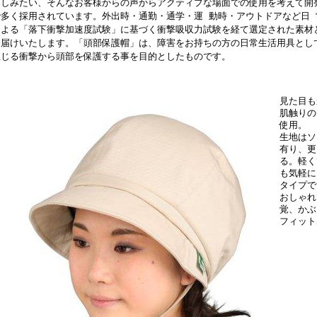
楽しみたい、そんなお客様からの声からアクティブな場面での使用を考えて開
で多く採用されています。外出時・通勤・通学・運 動時・アウトドアなど日
による「落下衝撃加速度試験」に基づく衝撃吸収力試験を経て選定された素材
お届けいたします。「頭部保護帽」は、障害をお持ちの方の日常生活用具とし
生じる衝撃から頭部を保護する事を目的としたものです。
見た目も
肌触りの
使用。
生地はソ
有り、更
る。軽く
も気軽に
タイプで
おしゃれ
覚、かぶ
フィット