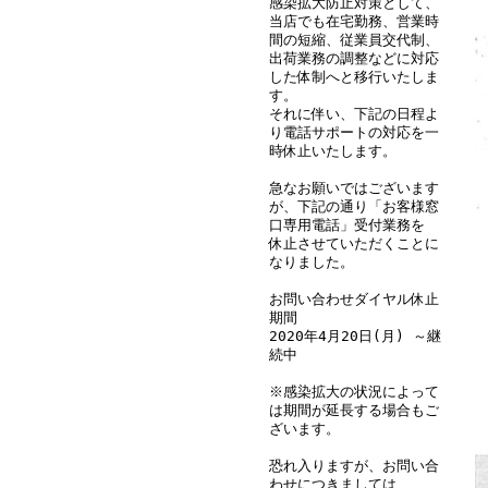
感染拡大防止対策として、
当店でも在宅勤務、営業時
間の短縮、従業員交代制、
出荷業務の調整などに対応
した体制へと移行いたしま
す。
それに伴い、下記の日程よ
り電話サポートの対応を一
時休止いたします。
急なお願いではございます
が、下記の通り「お客様窓
口専用電話」受付業務を
休止させていただくことに
なりました。
お問い合わせダイヤル休止
期間
2020年4月20日(月) ～継
続中
※感染拡大の状況によって
は期間が延長する場合もご
ざいます。
恐れ入りますが、お問い合
わせにつきましては