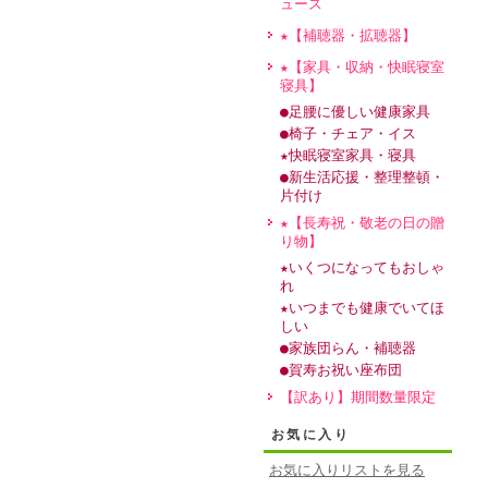
ュース
★【補聴器・拡聴器】
★【家具・収納・快眠寝室
寝具】
●足腰に優しい健康家具
●椅子・チェア・イス
★快眠寝室家具・寝具
●新生活応援・整理整頓・
片付け
★【長寿祝・敬老の日の贈
り物】
★いくつになってもおしゃ
れ
★いつまでも健康でいてほ
しい
●家族団らん・補聴器
●賀寿お祝い座布団
【訳あり】期間数量限定
お気に入り
お気に入りリストを見る