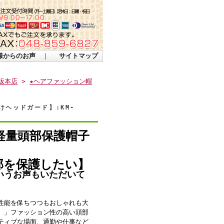
様からのお声
｜
サイトマップ
販本店
>
★ヘアファッション帽
ヘッドガード】:KM-
軽量頭部保護帽子
部を保護したい】
いうお声もいただいて
性能を保ちつつもおしゃれも大
。」ファッション性の高い頭部
ティブな場面、通勤や仕事など