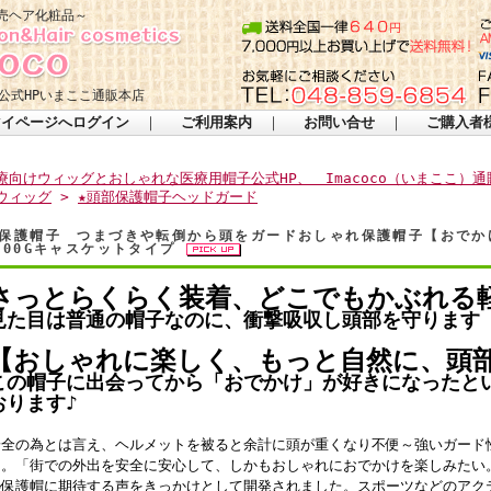
売ヘア化粧品～
公式HPいまここ通販本店
マイページへログイン
｜
ご利用案内
｜
お問い合せ
｜
ご購入者
療向けウィッグとおしゃれな医療用帽子公式HP、 Imacoco（いまここ）通
ウィッグ
>
★頭部保護帽子ヘッドガード
保護帽子 つまづきや転倒から頭をガードおしゃれ保護帽子【おでかけ
000Gキャスケットタイプ
さっとらくらく装着、どこでもかぶれる
見た目は普通の帽子なのに、衝撃吸収し頭部を守ります
【おしゃれに楽しく、もっと自然に、頭
この帽子に出会ってから「おでかけ」が好きになったと
おります♪
安全の為とは言え、ヘルメットを被ると余計に頭が重くなり不便～強いガード
切。「街での外出を安全に安心して、しかもおしゃれにおでかけを楽しみたい
の保護帽に期待する声をきっかけとして開発されました。スポーツなどのアク