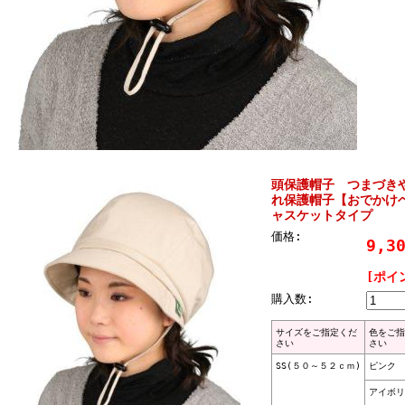
頭保護帽子 つまづき
れ保護帽子【おでかけヘッ
ャスケットタイプ
価格:
9,3
[ポイ
購入数:
サイズをご指定くだ
色をご指
さい
さい
SS(５０～５２ｃｍ)
ピンク
アイボリ