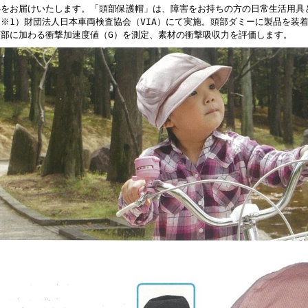
心をお届けいたします。「頭部保護帽」は、障害をお持ちの方の日常生活用具
（※1）財団法人日本車両検査協会（VIA）にて実施。頭部ダミーに製品を装
頭部に加わる衝撃加速度値（G）を測定、素材の衝撃吸収力を評価します。