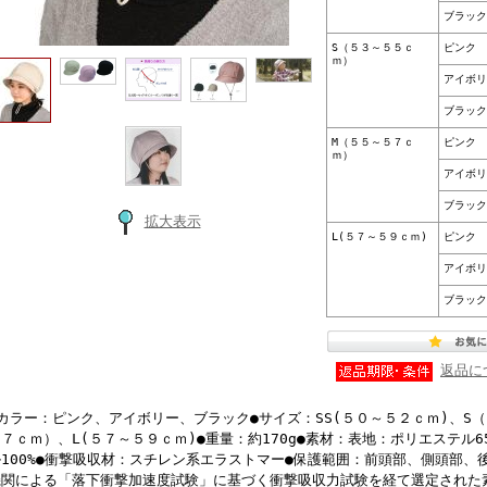
ブラック
S（５３～５５ｃ
ピンク
ｍ）
アイボリ
ブラック
M（５５～５７ｃ
ピンク
ｍ）
アイボリ
ブラック
拡大表示
L(５７～５９ｃｍ)
ピンク
アイボリ
ブラック
返品に
●カラー：ピンク、アイボリー、ブラック●サイズ：SS(５０～５２ｃｍ)、S
７ｃｍ）、L(５７～５９ｃｍ)●重量：約170g●素材：表地：ポリエステル6
ル100%●衝撃吸収材：スチレン系エラストマー●保護範囲：前頭部、側頭部、
機関による「落下衝撃加速度試験」に基づく衝撃吸収力試験を経て選定された