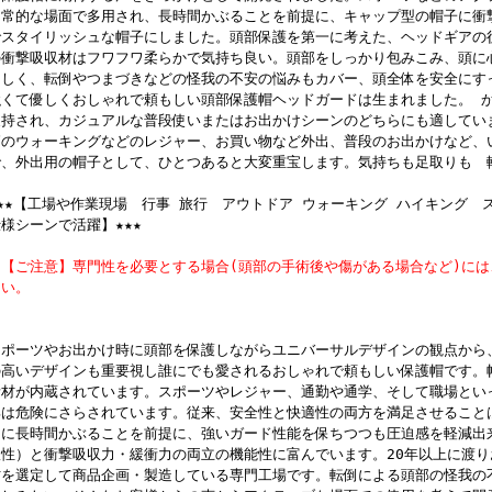
日常的な場面で多用され、長時間かぶることを前提に、キャップ型の帽子に衝
でスタイリッシュな帽子にしました。頭部保護を第一に考えた、ヘッドギアの
の衝撃吸収材はフワフワ柔らかで気持ち良い。頭部をしっかり包みこみ、頭に
さしく、転倒やつまづきなどの怪我の不安の悩みもカバー、頭全体を安全にす
強くて優しくおしゃれで頼もしい頭部保護帽ヘッドガードは生まれました。 
支持され、カジュアルな普段使いまたはお出かけシーンのどちらにも適してい
節のウォーキングなどのレジャー、お買い物など外出、普段のお出かけなど、
で、外出用の帽子として、ひとつあると大変重宝します。気持ちも足取りも 
★★★【工場や作業現場 行事 旅行 アウトドア ウォーキング ハイキング 
様シーンで活躍】★★★
※【ご注意】専門性を必要とする場合(頭部の手術後や傷がある場合など)に
さい。
スポーツやお出かけ時に頭部を保護しながらユニバーサルデザインの観点から
の高いデザインも重要視し誰にでも愛されるおしゃれで頼もしい保護帽です。
素材が内蔵されています。スポーツやレジャー、通勤や通学、そして職場とい
部は危険にさらされています。従来、安全性と快適性の両方を満足させること
的に長時間かぶることを前提に、強いガード性能を保ちつつも圧迫感を軽減出
軟性）と衝撃吸収力・緩衝力の両立の機能性に富んでいます。20年以上に渡
材を選定して商品企画・製造している専門工場です。転倒による頭部の怪我の