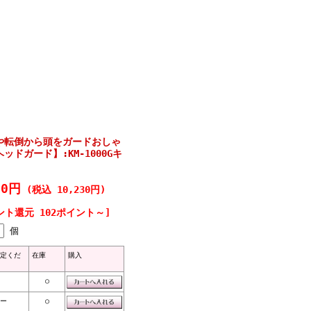
や転倒から頭をガードおしゃ
ドガード】:KM-1000Gキ
00円
(税込 10,230円)
ント還元 102ポイント～]
個
定くだ
在庫
購入
○
ー
○