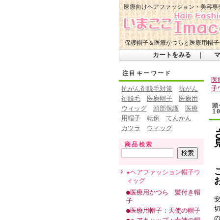
医療向けヘアファッション・美容専
保護帽子＆医療かつらと医療用帽子
カートをみる
｜
注目キーワード
医
子
抗がん剤脱毛対策
抗がん
剤脱毛
医療帽子
医療用
頭
ウィッグ
頭部保護
医療
1
用帽子
転倒
てんかん
カツラ
ウィッグ
商品検索
★ヘアファッション帽子ウ
ィッグ
●医療用かつら 髪付き帽
子
●医療用帽子：天使の帽子