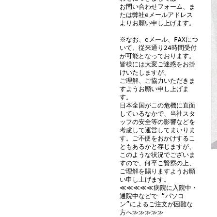
お問い合わせフォーム、ま
たは弊社eメールアドレス
よりお願い申し上げます。
※なお、eメール、FAXにつ
いて、従来通り24時間受付
が可能となっております。
皆様には大変ご迷惑をお掛
けいたしますが、
ご理解、ご協力いただきま
すようお願い申し上げま
す。
日本全国がこの危機に直面
しているなかで、当社スタ
ッフの安全等の影響などを
考慮して運営してまいりま
す。ご不便をおかけするこ
ともあるかと存じますが、
このような状況でございま
すので、何卒ご賢察の上、
ご理解を賜りますようお願
い申し上げます。
≪≪≪≪≪病院に入院中・
通院中などで “パソコ
ン”によるご注文が困難な
方へ≫≫≫≫≫