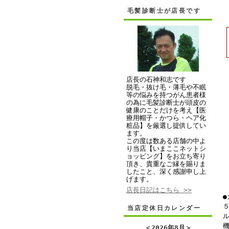
毛髪診断士が店長です
店長の石神和志です
脱毛・抜け毛・薄毛や不眠
等の悩みを持つがん患者様
の為に毛髪診断士が頭皮の
健康のことだけを考え【医
療用帽子・かつら・ヘア化
粧品】を厳選し提供してい
ます。
この度は数ある店舗の中よ
り当店【いまここネットシ
ョッピング】をお立ち寄り
頂き、貴重なご縁を賜りま
したこと、深く感謝申し上
げます。
店長日記はこちら >>
５
当店定休日カレンダー
＜
2026年8月
＞