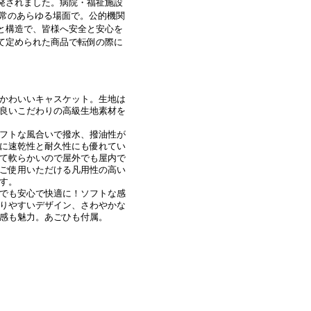
発されました。病院・福祉施設
 常のあらゆる場面で。公的機関
と構造で、皆様へ安全と安心を
て定められた商品で転倒の際に
かわいいキャスケット。生地は
良いこだわりの高級生地素材を
フトな風合いで撥水、撥油性が
に速乾性と耐久性にも優れてい
て軟らかいので屋外でも屋内で
ご使用いただける凡用性の高い
す。
でも安心で快適に！ソフトな感
りやすいデザイン、さわやかな
感も魅力。あごひも付属。