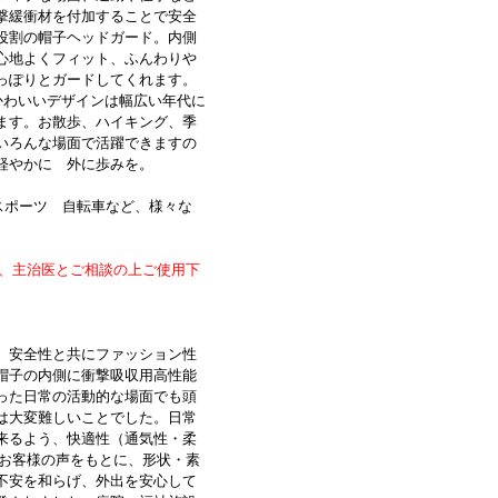
撃緩衝材を付加することで安全
役割の帽子ヘッドガード。内側
心地よくフィット、ふんわりや
っぽりとガードしてくれます。
かわいいデザインは幅広い年代に
ます。お散歩、ハイキング、季
いろんな場面で活躍できますの
軽やかに 外に歩みを。
スポーツ 自転車など、様々な
は、主治医とご相談の上ご使用下
、安全性と共にファッション性
帽子の内側に衝撃吸収用高性能
った日常の活動的な場面でも頭
は大変難しいことでした。日常
来るよう、快適性（通気性・柔
りお客様の声をもとに、形状・素
不安を和らげ、外出を安心して