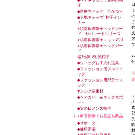
●ヘアキャップ：女神の帽
子
●医療ウィッグ 全かつら
●下地キャップ 帽子イン
ナー
★頭部保護帽子ヘッドガー
ド セパレートシリーズ
★頭部保護帽子：キッズ用
★頭部保護帽子ヘッドガー
ド
紫外線UV対策帽子
仕
●ウィッグお手入れ道具
●ファッション用フルウイ
ッグ
●ファッション用部分ウィ
ッグ
▼シルク絹素材
●ヘアカバー＆ネックサポ
ート
●父の日メンズ帽子
★療養治療中お役立ち商品
●サポーター
●健康家電