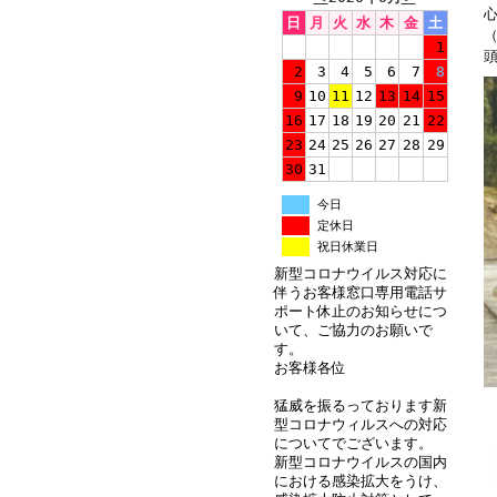
日
月
火
水
木
金
土
1
2
3
4
5
6
7
8
9
10
11
12
13
14
15
16
17
18
19
20
21
22
23
24
25
26
27
28
29
30
31
今日
定休日
祝日休業日
新型コロナウイルス対応に
伴うお客様窓口専用電話サ
ポート休止のお知らせにつ
いて、ご協力のお願いで
す。
お客様各位
猛威を振るっております新
型コロナウィルスへの対応
についてでございます。
新型コロナウイルスの国内
における感染拡大をうけ、