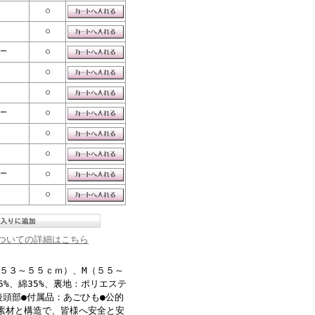
○
○
ー
○
○
○
ー
○
○
○
ー
○
○
ついての詳細はこちら
（５３～５５ｃｍ）、M（５５～
5%、綿35%、裏地：ポリエステ
後頭部●付属品：あごひも●公的
素材と構造で、皆様へ安全と安