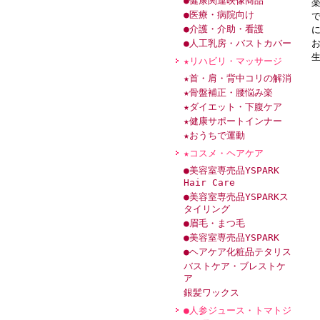
●健康関連映像商品
●医療・病院向け
●介護・介助・看護
●人工乳房・バストカバー
★リハビリ・マッサージ
★首・肩・背中コリの解消
★骨盤補正・腰悩み楽
★ダイエット・下腹ケア
★健康サポートインナー
★おうちで運動
★コスメ・ヘアケア
●美容室専売品YSPARK
Hair Care
●美容室専売品YSPARKス
タイリング
●眉毛・まつ毛
●美容室専売品YSPARK
●ヘアケア化粧品テタリス
バストケア・ブレストケ
ア
銀髪ワックス
●人参ジュース・トマトジ