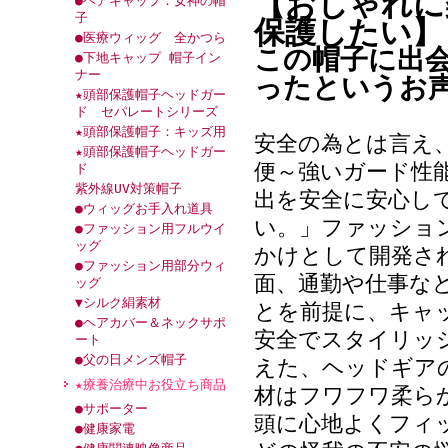
【おしゃれに
●ヘアキャップ：女神の帽
子
保護したい】
●医療ウィッグ 全かつら
この帽子に出
●下地キャップ 帽子イン
ナー
ったというお
★頭部保護帽子ヘッドガー
ド セパレートシリーズ
★頭部保護帽子：キッズ用
安全の為とは言え
★頭部保護帽子ヘッドガー
便～強いガード性
ド
紫外線UV対策帽子
出を安全に安心し
●ウィッグお手入れ道具
い。」ファッショ
●ファッション用フルウイ
ッグ
かけとして開発さ
●ファッション用部分ウィ
面、通勤や仕事な
ッグ
▼シルク絹素材
とを前提に、キャ
●ヘアカバー＆ネックサポ
安全でスタイリッ
ート
●父の日メンズ帽子
えた、ヘッドギア
★療養治療中お役立ち商品
材はフワフワ柔ら
●サポーター
頭に心地よくフィ
●健康家電