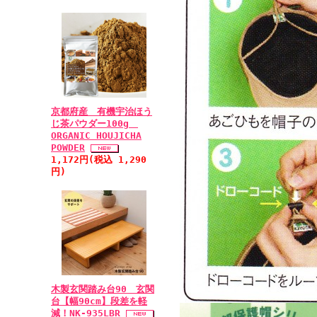
京都府産 有機宇治ほう
じ茶パウダー100g
ORGANIC HOUJICHA
POWDER
1,172円(税込 1,290
円)
木製玄関踏み台90 玄関
台【幅90cm】段差を軽
減！NK-935LBR