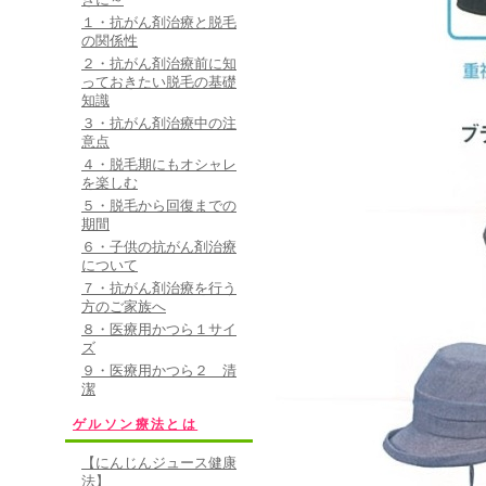
１・抗がん剤治療と脱毛
の関係性
２・抗がん剤治療前に知
っておきたい脱毛の基礎
知識
３・抗がん剤治療中の注
意点
４・脱毛期にもオシャレ
を楽しむ
５・脱毛から回復までの
期間
６・子供の抗がん剤治療
について
７・抗がん剤治療を行う
方のご家族へ
８・医療用かつら１サイ
ズ
９・医療用かつら２ 清
潔
ゲルソン療法とは
【にんじんジュース健康
法】