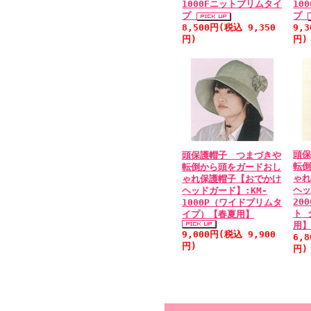
1000Fニットブリムタイ
10
プ
プ
8,500円(税込 9,350
9,
円)
円)
頭
頭保護帽子 つまづきや
転
転倒から頭をガードおし
ゃ
ゃれ保護帽子【おでかけ
ヘッ
ヘッドガード】:KM-
20
1000P（ワイドブリムタ
ト 
イプ）【春夏用】
用
9,000円(税込 9,900
6,
円)
円)