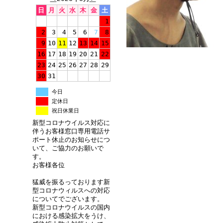
日
月
火
水
木
金
土
1
2
3
4
5
6
7
8
9
10
11
12
13
14
15
16
17
18
19
20
21
22
23
24
25
26
27
28
29
30
31
今日
定休日
祝日休業日
新型コロナウイルス対応に
伴うお客様窓口専用電話サ
ポート休止のお知らせにつ
いて、ご協力のお願いで
す。
お客様各位
猛威を振るっております新
型コロナウィルスへの対応
についてでございます。
新型コロナウイルスの国内
における感染拡大をうけ、