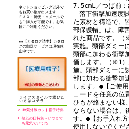
7.5cmL／つば前
ネットショッピング以外で
もお買い物が出来ます
「落下衝撃加速度
ＦＡＸ・郵便・ｅメールで
た素材と構造で、
もご購入が可能です。お気
軽にご利用ください。
部保護帽」は、障
れた商品です。（※
★★【カタログ請求】カタロ
実施。頭部ダミー
グの郵送サービスは現在休
止中です。
頭部に加わる衝撃
価します。（※1）
施。頭部ダミーに
部に加わる衝撃加
します。●【ご使
コードを任意の位
ライフスタイルで選びた
い方はコチラ
ひもが絡まない様
ならない場合は、
UV紫外線カット帽子特集
す。●【お手入れ方
敬老の日特集～いつまで
も元気でいてね
使用しないでくだ