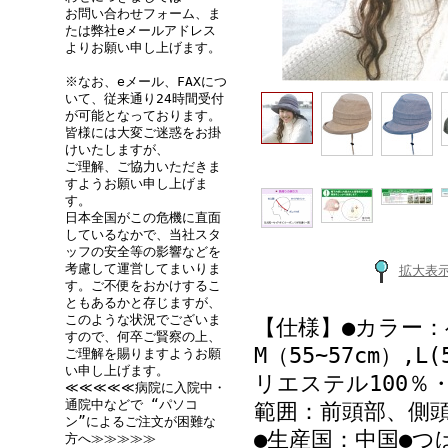
お問い合わせフォーム、ま
たは弊社eメールアドレス
よりお願い申し上げます。
※なお、eメール、FAXにつ
いて、従来通り24時間受付
が可能となっております。
皆様には大変ご迷惑をお掛
けいたしますが、
ご理解、ご協力いただきま
すようお願い申し上げま
す。
日本全国がこの危機に直面
しているなかで、当社スタ
ッフの安全等の影響などを
考慮して運営してまいりま
拡大表
す。ご不便をおかけするこ
ともあるかと存じますが、
このような状況でございま
【仕様】●カラー
すので、何卒ご賢察の上、
M（55~57cm）,
ご理解を賜りますようお願
い申し上げます。
リエステル100％
≪≪≪≪≪病院に入院中・
通院中などで “パソコ
範囲：前頭部、側頭
ン”によるご注文が困難な
●生産国：中国●つ
方へ≫≫≫≫≫