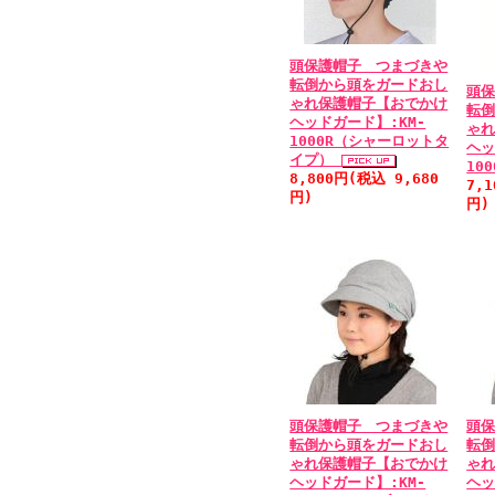
頭保護帽子 つまづきや
転倒から頭をガードおし
頭
ゃれ保護帽子【おでかけ
転
ヘッドガード】:KM-
ゃ
1000R（シャーロットタ
ヘッ
イプ）
10
8,800円(税込 9,680
7,
円)
円)
頭保護帽子 つまづきや
頭
転倒から頭をガードおし
転
ゃれ保護帽子【おでかけ
ゃ
ヘッドガード】:KM-
ヘッ