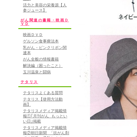
活力と美容の栄養源【人
参ジュース】
がん関連の書籍・映画Ｄ
ＶＤ
映画ＤＶＤ
ゲルソン食事療法本
乳がん・ピンクリボン関
連本
がん全般の情報書籍
解決編（困ったこと）
玉川温泉と闘病
テタリス
テタリスよくある質問
テタリス【使用方法動
画】
テタリスメディア掲載情
報①｢月刊がん もっとい
い日｣掲載
テタリスメディア掲載情
報②朝日新聞 「抗がん剤