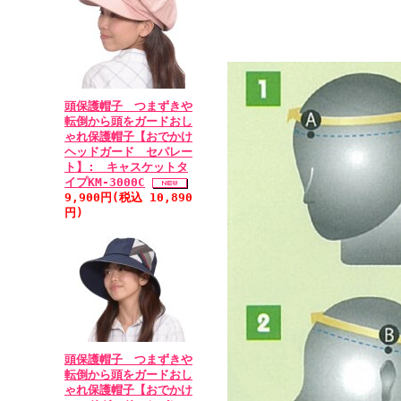
頭保護帽子 つまずきや
転倒から頭をガードおし
ゃれ保護帽子【おでかけ
ヘッドガード セパレー
ト】: キャスケットタ
イプKM-3000C
9,900円(税込 10,890
円)
頭保護帽子 つまずきや
転倒から頭をガードおし
ゃれ保護帽子【おでかけ