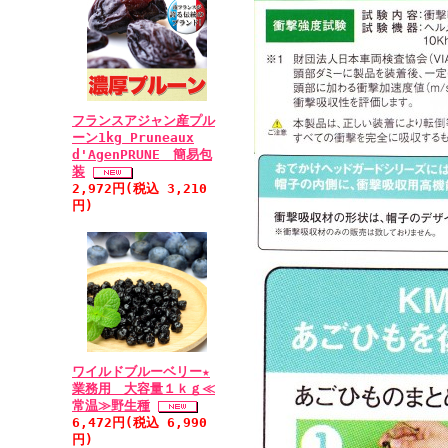
フランスアジャン産プル
ーン1kg Pruneaux
d'AgenPRUNE 簡易包
装
2,972円(税込 3,210
円)
ワイルドブルーベリー★
業務用 大容量１ｋｇ≪
常温≫野生種
6,472円(税込 6,990
円)