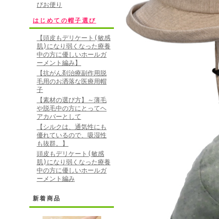
びお便り
はじめての帽子選び
【頭皮もデリケート(敏感
肌)になり弱くなった療養
中の方に優しいホールガ
ーメント編み】
【抗がん剤治療副作用脱
毛用のお洒落な医療用帽
子
【素材の選び方】～薄毛
や脱毛中の方にとってヘ
アカバーとして
【シルクは、通気性にも
優れているので、吸湿性
も抜群。】
頭皮もデリケート(敏感
肌)になり弱くなった療養
中の方に優しいホールガ
ーメント編み
新着商品