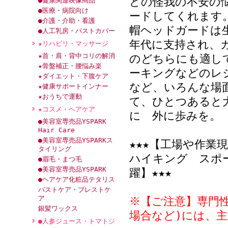
どの怪我の不安の
●健康関連映像商品
●医療・病院向け
ードしてくれます
●介護・介助・看護
帽ヘッドガードは
●人工乳房・バストカバー
年代に支持され、
★リハビリ・マッサージ
★首・肩・背中コリの解消
のどちらにも適し
★骨盤補正・腰悩み楽
ーキングなどのレ
★ダイエット・下腹ケア
など、いろんな場
★健康サポートインナー
★おうちで運動
て、ひとつあると
★コスメ・ヘアケア
に 外に歩みを。
●美容室専売品YSPARK
Hair Care
●美容室専売品YSPARKス
★★★【工場や作業
タイリング
ハイキング スポ
●眉毛・まつ毛
●美容室専売品YSPARK
躍】★★★
●ヘアケア化粧品テタリス
バストケア・ブレストケ
ア
※【ご注意】専門
銀髪ワックス
場合など)には、
●人参ジュース・トマトジ