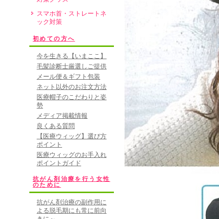
スマホ首・ストレートネ
ック対策
初めての方へ
今を生きる【いまここ】
毛髪診断士厳選しご提供
メール便＆ギフト包装
ネット以外のお注文方法
医療帽子のこだわりと姿
勢
メディア掲載情報
良くある質問
【医療ウィッグ】選び方
ポイント
医療ウィッグのお手入れ
ポイントガイド
抗がん剤治療を行う女性
のために
抗がん剤治療の副作用に
よる脱毛期にも常に前向
きに～