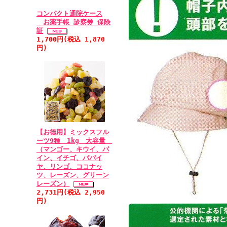
コンパクト通院ケース
お薬手帳 診察券 保険
証
1,700円(税込 1,870
円)
【お徳用】ミックスフル
ーツ9種 1kg 大容量
（マンゴー、キウイ、パ
イン、イチゴ、パパイ
ヤ、リンゴ、ココナッ
ツ、レーズン、グリーン
レーズン）
2,731円(税込 2,950
円)