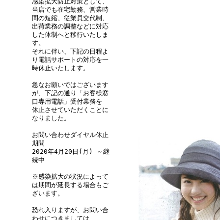
感染拡大防止対策として、
当店でも在宅勤務、営業時
間の短縮、従業員交代制、
出荷業務の調整などに対応
した体制へと移行いたしま
す。
それに伴い、下記の日程よ
り電話サポートの対応を一
時休止いたします。
急なお願いではございます
が、下記の通り「お客様窓
口専用電話」受付業務を
休止させていただくことに
なりました。
お問い合わせダイヤル休止
期間
2020年4月20日(月) ～継
続中
※感染拡大の状況によって
は期間が延長する場合もご
ざいます。
恐れ入りますが、お問い合
わせにつきましては