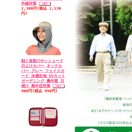
外線対策
2,300円(税込 2,530
円)
顔と首筋のサンシェード
日よけカバー ネックカ
バー グレー フェイスガ
ード 冷感生地 UVカット
ガーデニング 農作業 日
焼け 熱中症対策
900円(税込 990円)