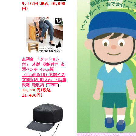
9,172円(税込 10,090
円)
玄関台 「クッション
付」 木製 収納付き 玄
関ベンチ 45cm幅
（fam03518）玄関イス
玄関収納 靴入れ 下駄箱
靴箱 靴収納
10,390円(税込
11,430円)