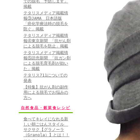
での脱毛 予防します」
掲載
テタリスメディア掲載情
報③JAMA 日本語版
「癌化学療法時の脱毛を
防ぐ」掲載
テタリスメディア掲載情
報④東京新聞 「抗がん剤
による脱毛を防止」掲載
テタリスメディア掲載情
報⑤読売新聞 「抗ガン剤
による脱毛育毛剤が効い
た」掲載
テタリス711についての
発表
【特集】抗がん剤の副作
用による脱毛でお悩みの
方へ
自然食品・穀菜食レシピ
食べてキレイになれる新
しい朝ごはんスタイル
サクサク【グラノーラ
（Granola）】とは！！