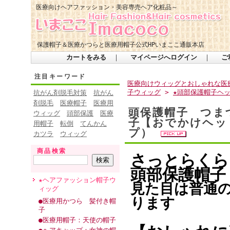
医療向けヘアファッション・美容専売ヘア化粧品～
保護帽子＆医療かつらと医療用帽子公式HPいまここ通販本店
カートをみる
｜
マイページへログイン
｜
ご
注目キーワード
医療向けウィッグとおしゃれな医療
子ウィッグ
>
★頭部保護帽子ヘ
抗がん剤脱毛対策
抗がん
剤脱毛
医療帽子
医療用
頭保護帽子 つま
ウィッグ
頭部保護
医療
子【おでかけヘッド
用帽子
転倒
てんかん
プ）
カツラ
ウィッグ
商品検索
さっとらくら
頭部保護帽子
★ヘアファッション帽子ウ
見た目は普通
ィッグ
ります
●医療用かつら 髪付き帽
子
●医療用帽子：天使の帽子