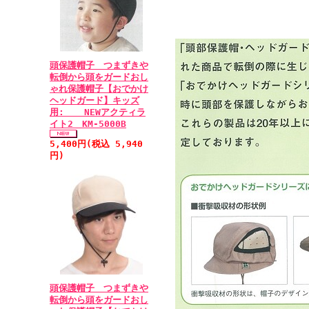
頭保護帽子 つまずきや
転倒から頭をガードおし
ゃれ保護帽子【おでかけ
ヘッドガード】キッズ
用: NEWアクティラ
イト2 KM-5000B
5,400円(税込 5,940
円)
頭保護帽子 つまずきや
転倒から頭をガードおし