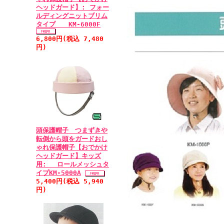
ヘッドガード】: フォー
ルディングニットブリム
タイプ KM-6000F
6,800円(税込 7,480
円)
頭保護帽子 つまずきや
転倒から頭をガードおし
ゃれ保護帽子【おでかけ
ヘッドガード】キッズ
用: ロールメッシュタ
イプKM-5000A
5,400円(税込 5,940
円)