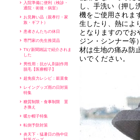
入院準備に便利（検診・
し、手洗い（押し
通院・術後・病室）
機をご使用されま
お見舞い品（親孝行・家
生したり、熱によ
族・ギフト）
となりますのでお
患者さんたちの休日
ジン・シンナー等
専門家の先生推奨品
材は生地の痛み防
TV/新聞雑誌で紹介されま
した
いでください。
男性用：抗がん剤副作用
脱毛【医療帽子】
超免疫力レシピ：穀菜食
レイングッズ雨の日対策
特集
糖質制限・食事制限 置
き換え
暖か帽子特集
転倒予防対策
炎天下・猛暑日の熱中症
対策グッズ