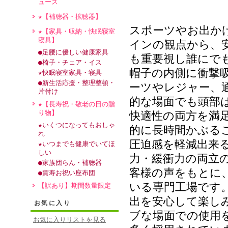
ュース
★【補聴器・拡聴器】
スポーツやお出か
★【家具・収納・快眠寝室
寝具】
インの観点から、
●足腰に優しい健康家具
も重要視し誰にで
●椅子・チェア・イス
帽子の内側に衝撃
★快眠寝室家具・寝具
●新生活応援・整理整頓・
ーツやレジャー、
片付け
的な場面でも頭部
★【長寿祝・敬老の日の贈
り物】
快適性の両方を満
★いくつになってもおしゃ
的に長時間かぶる
れ
圧迫感を軽減出来
★いつまでも健康でいてほ
しい
力・緩衝力の両立
●家族団らん・補聴器
客様の声をもとに
●賀寿お祝い座布団
いる専門工場です
【訳あり】期間数量限定
出を安心して楽し
お気に入り
ブな場面での使用
お気に入りリストを見る