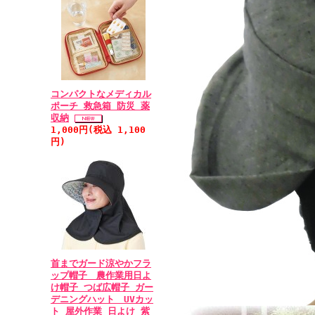
コンパクトなメディカル
ポーチ 救急箱 防災 薬
収納
1,000円(税込 1,100
円)
首までガード涼やかフラ
ップ帽子 農作業用日よ
け帽子 つば広帽子 ガー
デニングハット UVカッ
ト 屋外作業 日よけ 紫