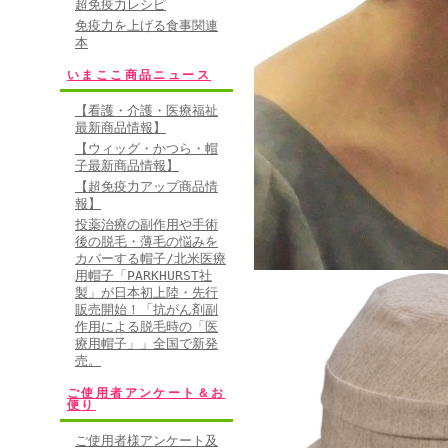
超免疫力レシピ
免疫力を上げる食事関連
本
いまここ商品ニュース
【看護・介護・医療福祉
最新商品情報】
【ウィッグ・かつら・帽
子最新商品情報】
【超免疫力アップ商品情
報】
投薬治療の副作用や手術
後の脱毛・薄毛の悩みを
カバーする帽子/北米医療
用帽子「PARKHURST社
製」が日本初上陸・先行
販売開始！「抗がん剤副
作用による脱毛時の「医
療用帽子」」全国で新発
売。
ご使用者アンケート＆お
便り
ご使用者様アンケート及