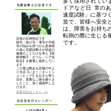
多く採用されてい
毛髪診断士が店長です
ドアなど日 常の
速度試験」に基づ
造で、皆様へ安全
は、障害をお持ち
転倒の際に生じる
店長の石神和志です
です。
脱毛・抜け毛・薄毛や不眠
等の悩みを持つがん患者様
の為に毛髪診断士が頭皮の
健康のことだけを考え【医
療用帽子・かつら・ヘア化
粧品】を厳選し提供してい
ます。
この度は数ある店舗の中よ
り当店【いまここネットシ
ョッピング】をお立ち寄り
頂き、貴重なご縁を賜りま
したこと、深く感謝申し上
げます。
店長日記はこちら >>
当店定休日カレンダー
＜
2026年8月
＞