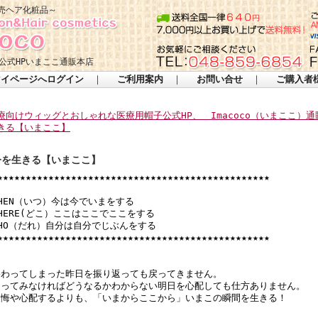
売ヘア化粧品～
公式HPいまここ通販本店
マイページへログイン
｜
ご利用案内
｜
お問い合せ
｜
ご購入者
療向けウィッグとおしゃれな医療用帽子公式HP、 Imacoco（いまここ）通
きる【いまここ】
今を生きる【いまここ】
★★★★★★★★★★★★★★★★★★★★★★★★★★★★★★★★★★★★★★★★★★★★★★★★
HEN（いつ）今は今でいまをする
HERE(どこ）ここはここでここをする
WHO（だれ）自分は自分でじぶんをする
★★★★★★★★★★★★★★★★★★★★★★★★★★★★★★★★★★★★★★★★★★★★★★★★
終わってしまった昨日を振り返っても戻ってきません。
なってみなければどうなるかわからない明日を心配しても仕方ありません。
後悔や心配するよりも、「いまからここから」いまこの瞬間を生きる！