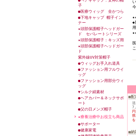
●ヘアキャップ：女神の帽
子
●医療ウィッグ 全かつら
★
●下地キャップ 帽子イン
ナー
★頭部保護帽子ヘッドガー
★
ド セパレートシリーズ
★頭部保護帽子：キッズ用
★頭部保護帽子ヘッドガー
ド
紫外線UV対策帽子
●ウィッグお手入れ道具
●ファッション用フルウイ
ッグ
●ファッション用部分ウィ
ッグ
▼シルク絹素材
■配
●ヘアカバー＆ネックサポ
ート
送
7
●父の日メンズ帽子
円
県
★療養治療中お役立ち商品
を
●サポーター
●健康家電
■納