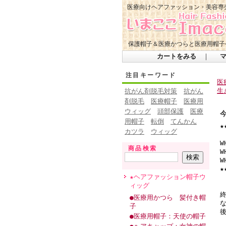
医療向けヘアファッション・美容専
保護帽子＆医療かつらと医療用帽子
カートをみる
｜
注目キーワード
医
生
抗がん剤脱毛対策
抗がん
剤脱毛
医療帽子
医療用
ウィッグ
頭部保護
医療
用帽子
転倒
てんかん
★
カツラ
ウィッグ
W
商品検索
W
★
★ヘアファッション帽子ウ
ィッグ
●医療用かつら 髪付き帽
子
●医療用帽子：天使の帽子