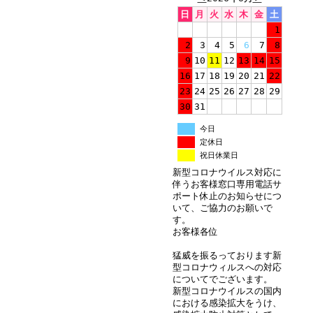
日
月
火
水
木
金
土
1
2
3
4
5
6
7
8
9
10
11
12
13
14
15
16
17
18
19
20
21
22
23
24
25
26
27
28
29
30
31
今日
定休日
祝日休業日
新型コロナウイルス対応に
伴うお客様窓口専用電話サ
ポート休止のお知らせにつ
いて、ご協力のお願いで
す。
お客様各位
猛威を振るっております新
型コロナウィルスへの対応
についてでございます。
新型コロナウイルスの国内
における感染拡大をうけ、