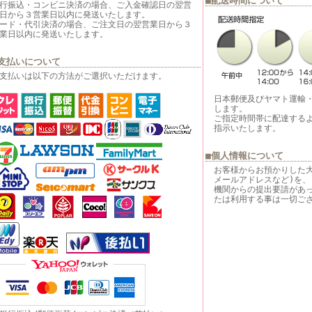
■配送時間について
行振込・コンビニ決済の場合、ご入金確認日の翌営
日から３営業日以内に発送いたします。
ード・代引決済の場合、ご注文日の翌営業日から３
業日以内に発送いたします。
支払いについて
支払いは以下の方法がご選択いただけます。
日本郵便及びヤマト運輸
します。
ご指定時間帯に配達する
指示いたします。
■個人情報について
お客様からお預かりした
メールアドレスなど)を、
機関からの提出要請があ
たは利用する事は一切ご