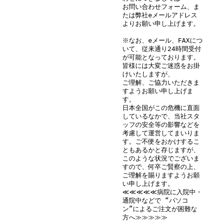
お問い合わせフォーム、ま
たは弊社eメールアドレス
よりお願い申し上げます。
※なお、eメール、FAXにつ
いて、従来通り24時間受付
が可能となっております。
皆様には大変ご迷惑をお掛
けいたしますが、
ご理解、ご協力いただきま
すようお願い申し上げま
す。
日本全国がこの危機に直面
しているなかで、当社スタ
ッフの安全等の影響などを
考慮して運営してまいりま
す。ご不便をおかけするこ
ともあるかと存じますが、
このような状況でございま
すので、何卒ご賢察の上、
ご理解を賜りますようお願
い申し上げます。
≪≪≪≪≪病院に入院中・
通院中などで “パソコ
ン”によるご注文が困難な
方へ≫≫≫≫≫