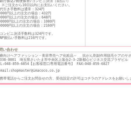
銀行振込/郵便振替/コンビニ決済（前払い）
ご注文から10日以内にお支払いください。
代引き手数料は通常：324円
0000円以上の注文の場合：432円
0000円以上の注文の場合：648円
00000円以上の注文の場合：1080円
00000円以上の注文の場合：2160円
コンビニ決済手数料は324円です。
NP後払い手数料は216円です。
問い合わせ
療向けヘアファッション・美容専売ヘア化粧品～ 抗がん剤副作用脱毛ケアのサポ
338-0001 埼玉県さいたま市中央区上落合2-3-2新都心ビジネス交流プラザビル
EL:048-859-6854【お客様窓口専用電話番号】 FAX:048-859-6827
-mail:shopmaster@imacoco.co.jp
携帯電話からご注文お問合せの方、受信設定の許可はコチラのアドレスをお願いし