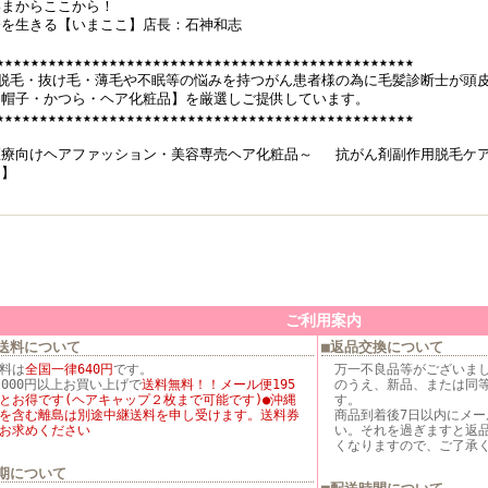
いまからここから！
今を生きる【いまここ】店長：石神和志
★★★★★★★★★★★★★★★★★★★★★★★★★★★★★★★★★★★★★★★★★★★★★★★★
◆脱毛・抜け毛・薄毛や不眠等の悩みを持つがん患者様の為に毛髪診断士が頭
用帽子・かつら・ヘア化粧品】を厳選しご提供しています。
★★★★★★★★★★★★★★★★★★★★★★★★★★★★★★★★★★★★★★★★★★★★★★★★
医療向けヘアファッション・美容専売ヘア化粧品～ 抗がん剤副作用脱毛ケ
こ】
ご利用案内
送料について
■返品交換について
料は
全国一律640円
です。
万一不良品等がございま
,000円以上お買い上げで
送料無料！！メール便195
のうえ、新品、または同
とお得です(ヘアキャップ２枚まで可能です)●沖縄
す。
を含む離島は別途中継送料を申し受けます。送料券
商品到着後7日以内にメ
お求めください
い。それを過ぎますと返
くなりますので、ご了承
期について