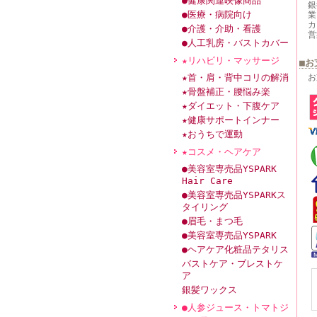
●健康関連映像商品
銀
●医療・病院向け
業
カ
●介護・介助・看護
営
●人工乳房・バストカバー
★リハビリ・マッサージ
■お
★首・肩・背中コリの解消
お
★骨盤補正・腰悩み楽
★ダイエット・下腹ケア
★健康サポートインナー
★おうちで運動
★コスメ・ヘアケア
●美容室専売品YSPARK
Hair Care
●美容室専売品YSPARKス
タイリング
●眉毛・まつ毛
●美容室専売品YSPARK
●ヘアケア化粧品テタリス
バストケア・ブレストケ
ア
銀髪ワックス
●人参ジュース・トマトジ