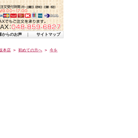
様からのお声
｜
サイトマップ
販本店
>
初めての方へ
>
今を