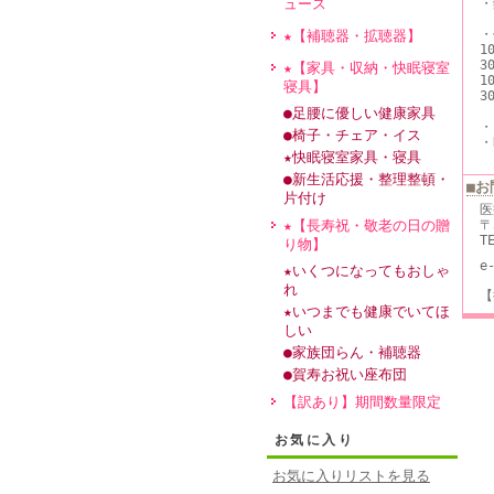
ュース
・
※
・
★【補聴器・拡聴器】
1
3
★【家具・収納・快眠寝室
1
寝具】
3
●足腰に優しい健康家具
・
●椅子・チェア・イス
・
★快眠寝室家具・寝具
●新生活応援・整理整頓・
■お
片付け
医
★【長寿祝・敬老の日の贈
〒
T
り物】
e
★いくつになってもおしゃ
れ
【
★いつまでも健康でいてほ
しい
●家族団らん・補聴器
●賀寿お祝い座布団
【訳あり】期間数量限定
お気に入り
お気に入りリストを見る