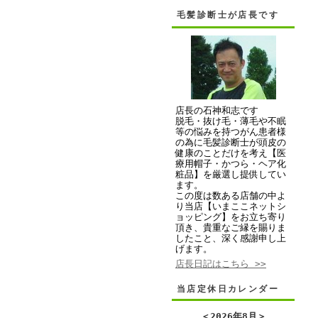
毛髪診断士が店長です
店長の石神和志です
脱毛・抜け毛・薄毛や不眠
等の悩みを持つがん患者様
の為に毛髪診断士が頭皮の
健康のことだけを考え【医
療用帽子・かつら・ヘア化
粧品】を厳選し提供してい
ます。
この度は数ある店舗の中よ
り当店【いまここネットシ
ョッピング】をお立ち寄り
頂き、貴重なご縁を賜りま
したこと、深く感謝申し上
げます。
店長日記はこちら >>
当店定休日カレンダー
＜
2026年8月
＞