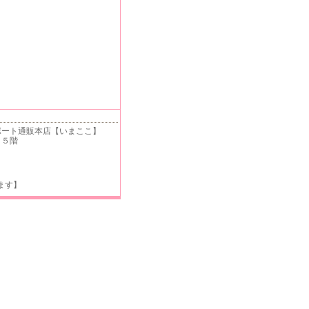
ート通販本店【いまここ】
 ５階
ます】