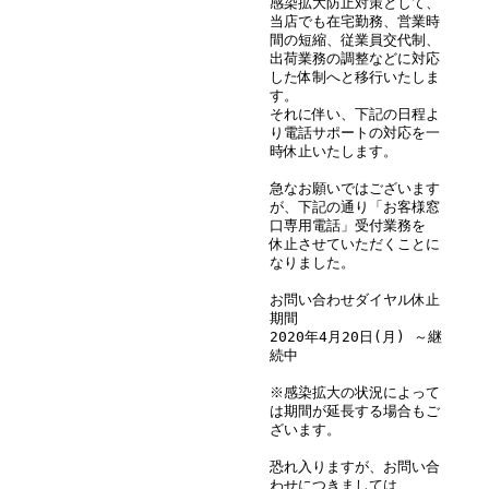
感染拡大防止対策として、
当店でも在宅勤務、営業時
間の短縮、従業員交代制、
出荷業務の調整などに対応
した体制へと移行いたしま
す。
それに伴い、下記の日程よ
り電話サポートの対応を一
時休止いたします。
急なお願いではございます
が、下記の通り「お客様窓
口専用電話」受付業務を
休止させていただくことに
なりました。
お問い合わせダイヤル休止
期間
2020年4月20日(月) ～継
続中
※感染拡大の状況によって
は期間が延長する場合もご
ざいます。
恐れ入りますが、お問い合
わせにつきましては