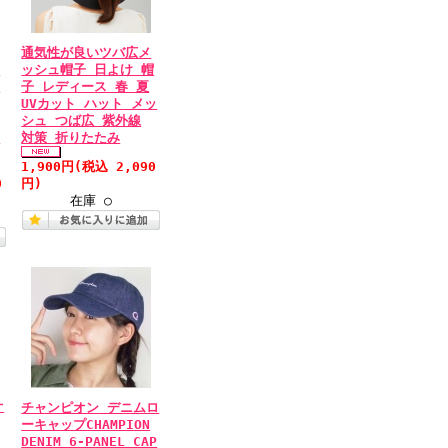
通気性が良いツバ広メ
帽
ッシュ帽子 日よけ 帽
ァ
子 レディース 春 夏
UVカット ハット メッ
シュ つば広 紫外線
た
対策 折りたたみ
1,900円
(税込 2,090
0
円)
在庫 ○
オ
チャンピオン デニムロ
ーキャップCHAMPION
DENIM 6-PANEL CAP