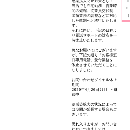
感染拡大防止対策として、
T
当店でも在宅勤務、営業時
e
間の短縮、従業員交代制、
出荷業務の調整などに対応
【
した体制へと移行いたしま
す。
それに伴い、下記の日程よ
り電話サポートの対応を一
時休止いたします。
急なお願いではございます
が、下記の通り「お客様窓
口専用電話」受付業務を
休止させていただくことに
なりました。
お問い合わせダイヤル休止
期間
2020年4月20日(月) ～継
続中
※感染拡大の状況によって
は期間が延長する場合もご
ざいます。
恐れ入りますが、お問い合
わせにつきましては