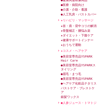
●健康関連映像商品
●医療・病院向け
●介護・介助・看護
●人工乳房・バストカバー
★リハビリ・マッサージ
★首・肩・背中コリの解消
★骨盤補正・腰悩み楽
★ダイエット・下腹ケア
★健康サポートインナー
★おうちで運動
★コスメ・ヘアケア
●美容室専売品YSPARK
Hair Care
●美容室専売品YSPARKス
タイリング
●眉毛・まつ毛
●美容室専売品YSPARK
●ヘアケア化粧品テタリス
バストケア・ブレストケ
ア
銀髪ワックス
●人参ジュース・トマトジ