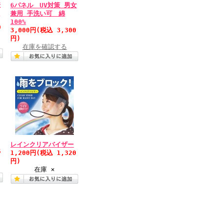
兼
6パネル UV対策 男女
策
兼用 手洗い可 綿
100%
0
3,000円
(税込 3,300
円)
在庫を確認する
レインクリアバイザー
5
1,200円
(税込 1,320
円)
在庫 ×