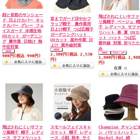
顔と首筋のサンシェー
飛ばされにくいサファ
首までガード涼やかフ
ド 日よけカバー ネッ
リ風帽子 ベージュ 
ラップ帽子 農作業用
クカバー グレー フェ
子 レディース サフ
日よけ帽子 つば広帽子
イスガード 冷感生地
リハット 春 夏 UVカ
ガーデニングハット
UVカット ガーデニン
ット ハット つば広
UVカット 屋外作業 日
グ 農作業 日焼け 熱
紫外線 対策 折りた
よけ 紫外線対策
中症対策
み
2,300円
(税込 2,530
900円
(税込 990円)
1,800円
(税込 1,98
円)
円)
在庫 ○
飛ばされにくいサファ
スモールフェイスキャ
Champion チャンピ
リ風帽子 帽子 レディ
スケット 帽子 レディ
ン バケットハット
ース サファリハット
ース 小顔 秋冬 サイ
Bucket Hat 綿