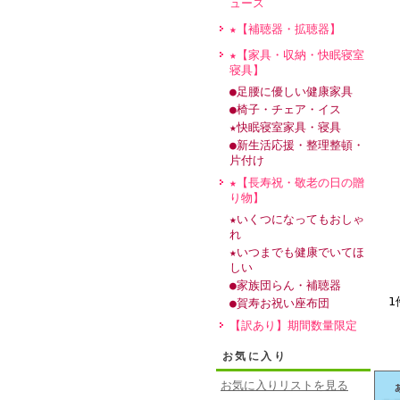
ュース
★【補聴器・拡聴器】
★【家具・収納・快眠寝室
寝具】
●足腰に優しい健康家具
●椅子・チェア・イス
★快眠寝室家具・寝具
●新生活応援・整理整頓・
片付け
★【長寿祝・敬老の日の贈
り物】
★いくつになってもおしゃ
れ
★いつまでも健康でいてほ
しい
●家族団らん・補聴器
1
●賀寿お祝い座布団
【訳あり】期間数量限定
お気に入り
お気に入りリストを見る