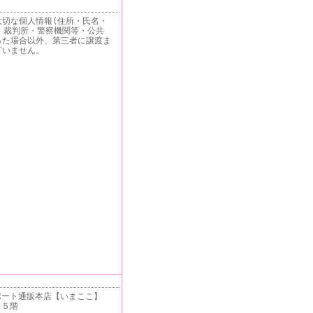
大切な個人情報(住所・氏名・
 裁判所・警察機関等・公共
った場合以外、第三者に譲渡ま
ざいません。
ート通販本店【いまここ】
 ５階