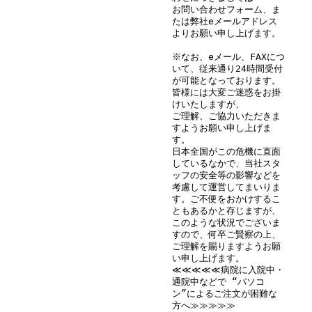
お問い合わせフォーム、ま
たは弊社eメールアドレス
よりお願い申し上げます。
※なお、eメール、FAXにつ
いて、従来通り24時間受付
が可能となっております。
皆様には大変ご迷惑をお掛
けいたしますが、
ご理解、ご協力いただきま
すようお願い申し上げま
す。
日本全国がこの危機に直面
しているなかで、当社スタ
ッフの安全等の影響などを
考慮して運営してまいりま
す。ご不便をおかけするこ
ともあるかと存じますが、
このような状況でございま
すので、何卒ご賢察の上、
ご理解を賜りますようお願
い申し上げます。
≪≪≪≪≪病院に入院中・
通院中などで “パソコ
ン”によるご注文が困難な
方へ≫≫≫≫≫