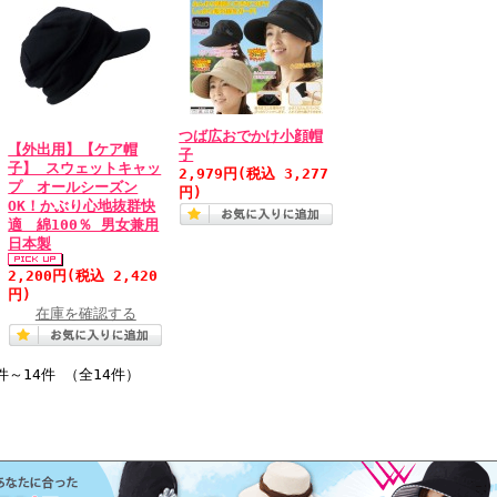
つば広おでかけ小顔帽
【外出用】【ケア帽
子
子】 スウェットキャッ
2,979円
(税込 3,277
プ オールシーズン
円)
OK！かぶり心地抜群快
適 綿100％ 男女兼用
日本製
2,200円
(税込 2,420
円)
在庫を確認する
件～14件 （全14件）