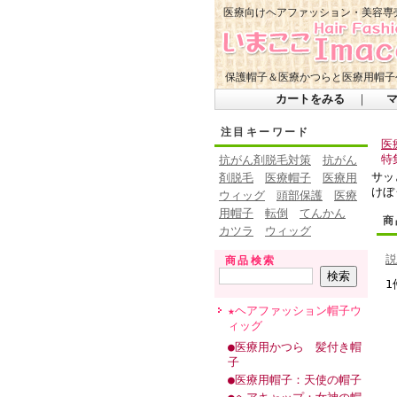
医療向けヘアファッション・美容専
保護帽子＆医療かつらと医療用帽子
カートをみる
｜
注目キーワード
医
特
抗がん剤脱毛対策
抗がん
サッ
剤脱毛
医療帽子
医療用
けぼ
ウィッグ
頭部保護
医療
用帽子
転倒
てんかん
商
カツラ
ウィッグ
説
商品検索
1
★ヘアファッション帽子ウ
ィッグ
●医療用かつら 髪付き帽
子
●医療用帽子：天使の帽子