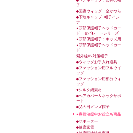
●ヘアキャップ：女神の帽
子
●医療ウィッグ 全かつら
●下地キャップ 帽子イン
ナー
★頭部保護帽子ヘッドガー
ド セパレートシリーズ
★頭部保護帽子：キッズ用
★頭部保護帽子ヘッドガー
ド
紫外線UV対策帽子
●ウィッグお手入れ道具
●ファッション用フルウイ
ッグ
●ファッション用部分ウィ
ッグ
▼シルク絹素材
●ヘアカバー＆ネックサポ
ート
●父の日メンズ帽子
★療養治療中お役立ち商品
●サポーター
●健康家電