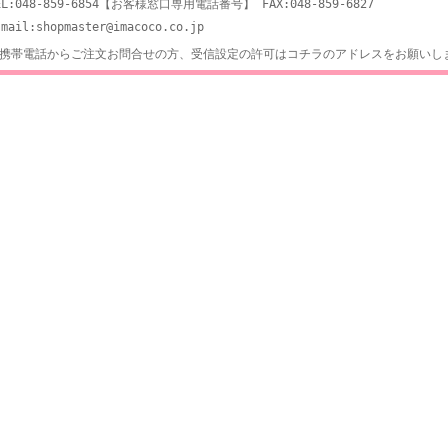
EL:048-859-6854【お客様窓口専用電話番号】 FAX:048-859-6827
-mail:shopmaster@imacoco.co.jp
携帯電話からご注文お問合せの方、受信設定の許可はコチラのアドレスをお願いし