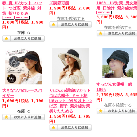
春 夏 UVカット ハッ
ズ調節可能
100% UV対策 男女
ト つば広 紫外線 対
1,900円
(税込 2,090
用 日除け 紫外線対
策 折りたたみ
円)
3,000円
(税込 3,30
在庫を確認する
1,800円
(税込 1,980
円)
円)
在庫を確認する
在庫 ○
すっぴん女優帽 綿
100%
大きなツバのレースバ
りぼんde調節UVカット
2,759円
(税込 3,03
イザー
つば広帽子 ドット柄
円)
1,000円
(税込 1,100
UVカット 99％以上 つ
在庫を確認する
円)
ば広 帽子 紫外線対策
在庫 ○
折りたためる
1,550円
(税込 1,705
円)