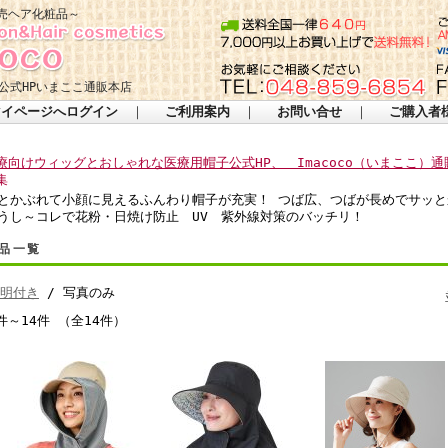
売ヘア化粧品～
公式HPいまここ通販本店
マイページへログイン
｜
ご利用案内
｜
お問い合せ
｜
ご購入者
療向けウィッグとおしゃれな医療用帽子公式HP、 Imacoco（いまここ）通
集
とかぶれて小顔に見えるふんわり帽子が充実！ つば広、つばが長めでサッと
うし～コレで花粉・日焼け防止 UV 紫外線対策のバッチリ！
品一覧
明付き
/ 写真のみ
件～14件 （全14件）