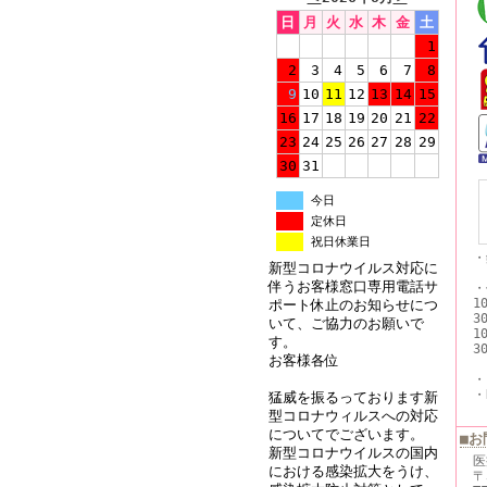
日
月
火
水
木
金
土
1
2
3
4
5
6
7
8
9
10
11
12
13
14
15
16
17
18
19
20
21
22
23
24
25
26
27
28
29
30
31
今日
定休日
祝日休業日
・
新型コロナウイルス対応に
※
伴うお客様窓口専用電話サ
・
1
ポート休止のお知らせにつ
3
いて、ご協力のお願いで
1
す。
3
お客様各位
・
・
猛威を振るっております新
型コロナウィルスへの対応
についてでございます。
■お
新型コロナウイルスの国内
医
における感染拡大をうけ、
〒