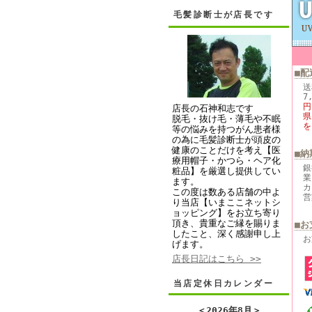
毛髪診断士が店長です
■配
送
7
円
店長の石神和志です
県
脱毛・抜け毛・薄毛や不眠
を
等の悩みを持つがん患者様
の為に毛髪診断士が頭皮の
健康のことだけを考え【医
■納
療用帽子・かつら・ヘア化
銀
粧品】を厳選し提供してい
業
ます。
カ
この度は数ある店舗の中よ
営
り当店【いまここネットシ
ョッピング】をお立ち寄り
頂き、貴重なご縁を賜りま
■お
したこと、深く感謝申し上
お
げます。
店長日記はこちら >>
当店定休日カレンダー
＜
2026年8月
＞