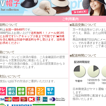
ご利用案内
送料について
■返品交換について
料は
全国一律640円
です。
万一不良品等がございま
,000円以上お買い上げで
送料無料！！メール便195
のうえ、新品、または同
とお得です(ヘアキャップ２枚まで可能です)●沖縄
す。
を含む離島は別途中継送料を申し受けます。送料券
商品到着後7日以内にメ
お求めください
い。それを過ぎますと返
くなりますので、ご了承
期について
■配送時間について
行振込・コンビニ決済の場合、ご入金確認日の翌営
日から３営業日以内に発送いたします。
ード・代引決済の場合、ご注文日の翌営業日から３
業日以内に発送いたします。
支払いについて
支払いは以下の方法がご選択いただけます。
日本郵便及びヤマト運輸
します。
ご指定時間帯に配達する
指示いたします。