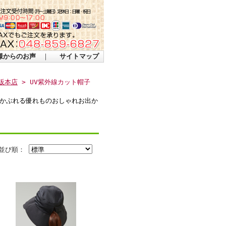
様からのお声
｜
サイトマップ
販本店
> UV紫外線カット帽子
かぶれる優れものおしゃれお出か
並び順：