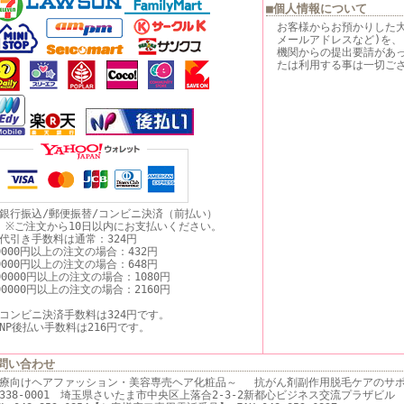
■個人情報について
お客様からお預かりした
メールアドレスなど)を、
機関からの提出要請があ
たは利用する事は一切ご
銀行振込/郵便振替/コンビニ決済（前払い）
ご注文から10日以内にお支払いください。
代引き手数料は通常：324円
0000円以上の注文の場合：432円
0000円以上の注文の場合：648円
00000円以上の注文の場合：1080円
00000円以上の注文の場合：2160円
コンビニ決済手数料は324円です。
NP後払い手数料は216円です。
問い合わせ
療向けヘアファッション・美容専売ヘア化粧品～ 抗がん剤副作用脱毛ケアのサポ
338-0001 埼玉県さいたま市中央区上落合2-3-2新都心ビジネス交流プラザビル