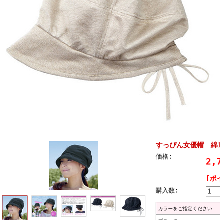
すっぴん女優帽 綿1
価格:
2,
[ポ
購入数:
カラーをご指定ください