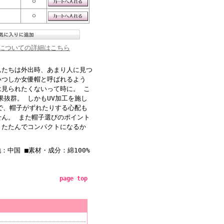
○
○
についての詳細はこちら
んたちは外出時、あまり人に見つ
いつしか女優帽と呼ばれるよう
は見られたくないって時に。 こ
抜群。 しかもUV加工を施し
で、帽子がずれたりする心配も
せん。 また帽子選びのポイント
りたたんでコンパクトになるか
：中国 ■素材・成分：綿100%
page top