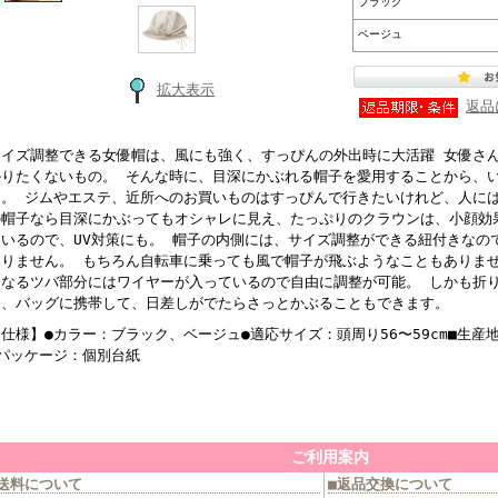
ブラック
ベージュ
拡大表示
返品
サイズ調整できる女優帽は、風にも強く、すっぴんの外出時に大活躍 女優さ
かりたくないもの。 そんな時に、目深にかぶれる帽子を愛用することから、
に。 ジムやエステ、近所へのお買いものはすっぴんで行きたいけれど、人に
の帽子なら目深にかぶってもオシャレに見え、たっぷりのクラウンは、小顔効果
ているので、UV対策にも。 帽子の内側には、サイズ調整ができる紐付きなの
ありません。 もちろん自転車に乗っても風で帽子が飛ぶようなこともありま
となるツバ部分にはワイヤーが入っているので自由に調整が可能。 しかも折
ら、バッグに携帯して、日差しがでたらさっとかぶることもできます。
仕様】●カラー：ブラック、ベージュ●適応サイズ：頭周り56〜59cm■生産地
■パッケージ：個別台紙
ご利用案内
送料について
■返品交換について