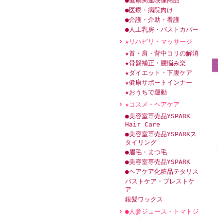
●健康関連映像商品
●医療・病院向け
●介護・介助・看護
●人工乳房・バストカバー
★リハビリ・マッサージ
★首・肩・背中コリの解消
★骨盤補正・腰悩み楽
★ダイエット・下腹ケア
★健康サポートインナー
★おうちで運動
★コスメ・ヘアケア
●美容室専売品YSPARK
Hair Care
●美容室専売品YSPARKス
タイリング
●眉毛・まつ毛
●美容室専売品YSPARK
●ヘアケア化粧品テタリス
バストケア・ブレストケ
ア
銀髪ワックス
●人参ジュース・トマトジ