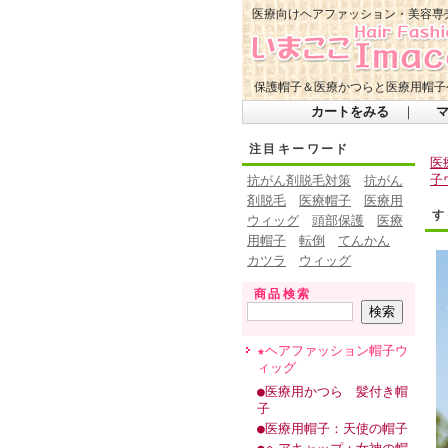
医療向けヘアファッション・美容専
保護帽子＆医療かつらと医療用帽子
カートをみる
｜
注目キーワード
医
子
抗がん剤脱毛対策
抗がん
剤脱毛
医療帽子
医療用
す
ウィッグ
頭部保護
医療
用帽子
転倒
てんかん
カツラ
ウィッグ
商品検索
★ヘアファッション帽子ウ
ィッグ
●医療用かつら 髪付き帽
子
●医療用帽子：天使の帽子