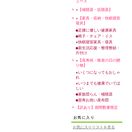
ュース
★【補聴器・拡聴器】
★【家具・収納・快眠寝室
寝具】
●足腰に優しい健康家具
●椅子・チェア・イス
★快眠寝室家具・寝具
●新生活応援・整理整頓・
片付け
★【長寿祝・敬老の日の贈
り物】
★いくつになってもおしゃ
れ
★いつまでも健康でいてほ
しい
●家族団らん・補聴器
●賀寿お祝い座布団
【訳あり】期間数量限定
お気に入り
お気に入りリストを見る