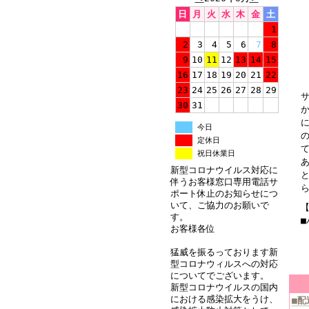
日
月
火
水
木
金
土
1
2
3
4
5
6
7
8
9
10
11
12
13
14
15
16
17
18
19
20
21
22
23
24
25
26
27
28
29
30
31
今日
定休日
祝日休業日
新型コロナウイルス対応に
伴うお客様窓口専用電話サ
ポート休止のお知らせにつ
いて、ご協力のお願いで
【
す。
お客様各位
猛威を振るっております新
型コロナウィルスへの対応
についてでございます。
新型コロナウイルスの国内
における感染拡大をうけ、
■配