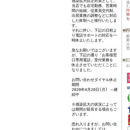
感染拡大防止対策として、
送
当店でも在宅勤務、営業時
7
間の短縮、従業員交代制、
円
県
出荷業務の調整などに対応
を
した体制へと移行いたしま
す。
■納
それに伴い、下記の日程よ
り電話サポートの対応を一
銀
時休止いたします。
業
カ
営
急なお願いではございます
が、下記の通り「お客様窓
■お
口専用電話」受付業務を
休止させていただくことに
お
なりました。
お問い合わせダイヤル休止
期間
2020年4月20日(月) ～継
続中
※感染拡大の状況によって
は期間が延長する場合もご
ざいます。
恐れ入りますが、お問い合
わせにつきましては