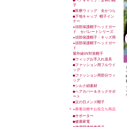
●ヘアキャップ：女神の帽
子
●医療ウィッグ 全かつら
●下地キャップ 帽子イン
ナー
★頭部保護帽子ヘッドガー
ド セパレートシリーズ
★頭部保護帽子：キッズ用
★頭部保護帽子ヘッドガー
ド
紫外線UV対策帽子
●ウィッグお手入れ道具
●ファッション用フルウイ
ッグ
●ファッション用部分ウィ
ッグ
▼シルク絹素材
●ヘアカバー＆ネックサポ
ート
●父の日メンズ帽子
★療養治療中お役立ち商品
●サポーター
●健康家電