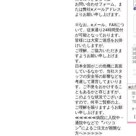
お問い合わせフォーム、ま
たは弊社eメールアドレス
よりお願い申し上げます。
※なお、eメール、FAXにつ
いて、従来通り24時間受付
が可能となっております。
・
皆様には大変ご迷惑をお掛
※
・
けいたしますが、
1
ご理解、ご協力いただきま
3
すようお願い申し上げま
1
す。
3
日本全国がこの危機に直面
・
しているなかで、当社スタ
・
ッフの安全等の影響などを
考慮して運営してまいりま
す。ご不便をおかけするこ
■お
ともあるかと存じますが、
医
このような状況でございま
〒
T
すので、何卒ご賢察の上、
ご理解を賜りますようお願
e
い申し上げます。
【
≪≪≪≪≪病院に入院中・
通院中などで “パソコ
ン”によるご注文が困難な
方へ≫≫≫≫≫