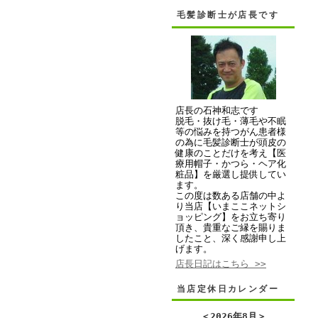
毛髪診断士が店長です
店長の石神和志です
脱毛・抜け毛・薄毛や不眠
等の悩みを持つがん患者様
の為に毛髪診断士が頭皮の
健康のことだけを考え【医
療用帽子・かつら・ヘア化
粧品】を厳選し提供してい
ます。
この度は数ある店舗の中よ
り当店【いまここネットシ
ョッピング】をお立ち寄り
頂き、貴重なご縁を賜りま
したこと、深く感謝申し上
げます。
店長日記はこちら >>
当店定休日カレンダー
＜
2026年8月
＞