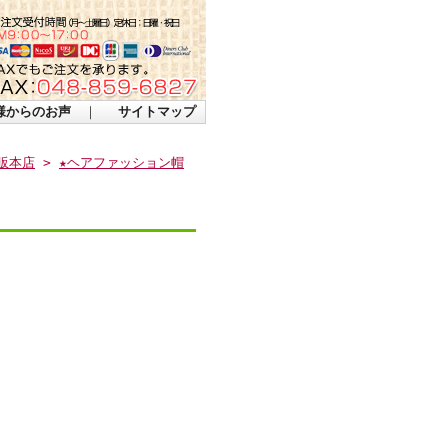
様からのお声
｜
サイトマップ
販本店
>
★ヘアファッション帽