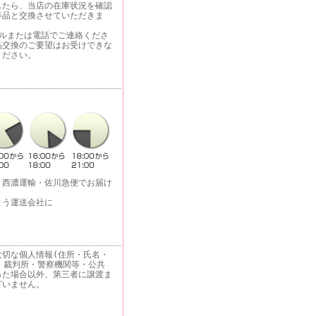
したら、当店の在庫状況を確認
等品と交換させていただきま
ールまたは電話でご連絡くださ
品交換のご要望はお受けできな
ください。
・西濃運輸・佐川急便でお届け
よう運送会社に
大切な個人情報(住所・氏名・
 裁判所・警察機関等・公共
った場合以外、第三者に譲渡ま
ざいません。