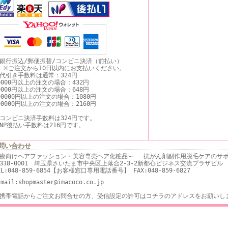
銀行振込/郵便振替/コンビニ決済（前払い）
ご注文から10日以内にお支払いください。
代引き手数料は通常：324円
0000円以上の注文の場合：432円
0000円以上の注文の場合：648円
00000円以上の注文の場合：1080円
00000円以上の注文の場合：2160円
コンビニ決済手数料は324円です。
NP後払い手数料は216円です。
問い合わせ
療向けヘアファッション・美容専売ヘア化粧品～ 抗がん剤副作用脱毛ケアのサポ
338-0001 埼玉県さいたま市中央区上落合2-3-2新都心ビジネス交流プラザビル
EL:048-859-6854【お客様窓口専用電話番号】 FAX:048-859-6827
-mail:shopmaster@imacoco.co.jp
携帯電話からご注文お問合せの方、受信設定の許可はコチラのアドレスをお願いし