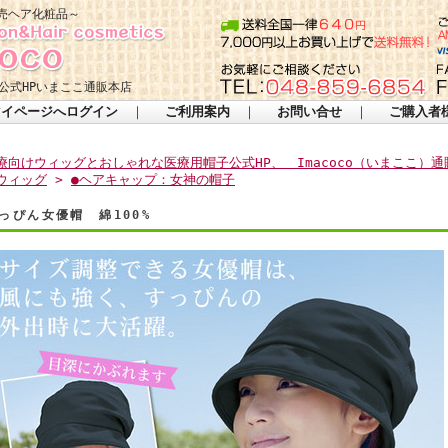
売ヘア化粧品～
公式HPいまここ通販本店
マイページへログイン
｜
ご利用案内
｜
お問い合せ
｜
ご購入者
療向けウィッグとおしゃれな医療用帽子公式HP、 Imacoco（いまここ）通
ウィッグ
>
●ヘアキャップ：女神の帽子
っぴん女優帽 綿100%