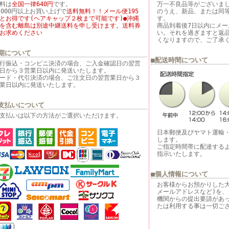
料は
全国一律640円
です。
万一不良品等がございま
,000円以上お買い上げで
送料無料！！メール便195
のうえ、新品、または同
とお得です(ヘアキャップ２枚まで可能です)●沖縄
す。
を含む離島は別途中継送料を申し受けます。送料券
商品到着後7日以内にメ
お求めください
い。それを過ぎますと返
くなりますので、ご了承
期について
■配送時間について
行振込・コンビニ決済の場合、ご入金確認日の翌営
日から３営業日以内に発送いたします。
ード・代引決済の場合、ご注文日の翌営業日から３
業日以内に発送いたします。
支払いについて
支払いは以下の方法がご選択いただけます。
日本郵便及びヤマト運輸
します。
ご指定時間帯に配達する
指示いたします。
■個人情報について
お客様からお預かりした
メールアドレスなど)を、
機関からの提出要請があ
たは利用する事は一切ご