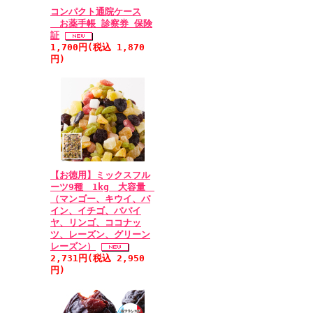
コンパクト通院ケース
お薬手帳 診察券 保険
証
1,700円(税込 1,870
円)
【お徳用】ミックスフル
ーツ9種 1kg 大容量
（マンゴー、キウイ、パ
イン、イチゴ、パパイ
ヤ、リンゴ、ココナッ
ツ、レーズン、グリーン
レーズン）
2,731円(税込 2,950
円)