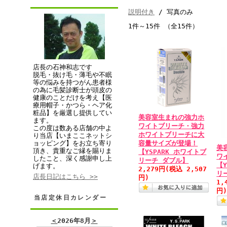
説明付き
/ 写真のみ
1件～15件 （全15件）
店長の石神和志です
脱毛・抜け毛・薄毛や不眠
等の悩みを持つがん患者様
の為に毛髪診断士が頭皮の
健康のことだけを考え【医
療用帽子・かつら・ヘア化
粧品】を厳選し提供してい
美容室生まれの強力ホ
ます。
ワイトブリーチ・強力
この度は数ある店舗の中よ
ホワイトブリーチに大
り当店【いまここネットシ
容量サイズが登場！
ョッピング】をお立ち寄り
美
頂き、貴重なご縁を賜りま
【YSPARK ホワイトブ
ワ
したこと、深く感謝申し上
リーチ ダブル】
【Y
げます。
2,279円
(税込 2,507
リ
店長日記はこちら >>
円)
1,
円
当店定休日カレンダー
＜
2026年8月
＞