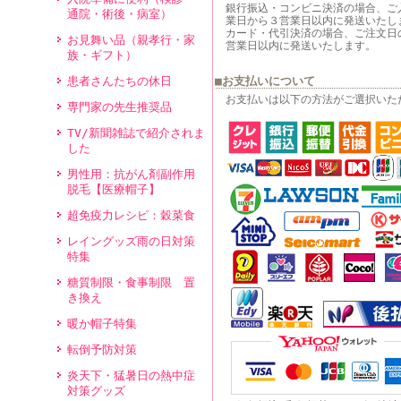
銀行振込・コンビニ決済の場合、ご
通院・術後・病室）
業日から３営業日以内に発送いたし
カード・代引決済の場合、ご注文日
お見舞い品（親孝行・家
営業日以内に発送いたします。
族・ギフト）
■お支払いについて
患者さんたちの休日
お支払いは以下の方法がご選択いた
専門家の先生推奨品
TV/新聞雑誌で紹介されま
した
男性用：抗がん剤副作用
脱毛【医療帽子】
超免疫力レシピ：穀菜食
レイングッズ雨の日対策
特集
糖質制限・食事制限 置
き換え
暖か帽子特集
転倒予防対策
炎天下・猛暑日の熱中症
対策グッズ