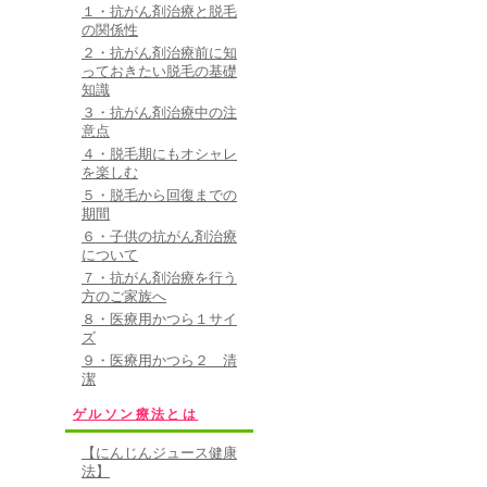
１・抗がん剤治療と脱毛
の関係性
２・抗がん剤治療前に知
っておきたい脱毛の基礎
知識
３・抗がん剤治療中の注
意点
４・脱毛期にもオシャレ
を楽しむ
５・脱毛から回復までの
期間
６・子供の抗がん剤治療
について
７・抗がん剤治療を行う
方のご家族へ
８・医療用かつら１サイ
ズ
９・医療用かつら２ 清
潔
ゲルソン療法とは
【にんじんジュース健康
法】