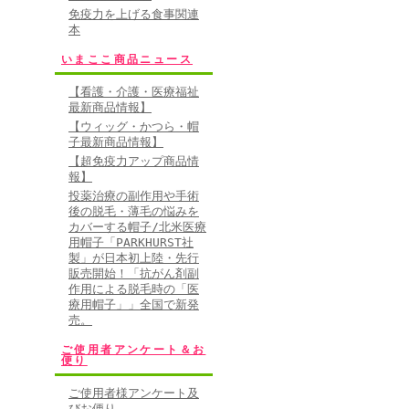
免疫力を上げる食事関連
本
いまここ商品ニュース
【看護・介護・医療福祉
最新商品情報】
【ウィッグ・かつら・帽
子最新商品情報】
【超免疫力アップ商品情
報】
投薬治療の副作用や手術
後の脱毛・薄毛の悩みを
カバーする帽子/北米医療
用帽子「PARKHURST社
製」が日本初上陸・先行
販売開始！「抗がん剤副
作用による脱毛時の「医
療用帽子」」全国で新発
売。
ご使用者アンケート＆お
便り
ご使用者様アンケート及
びお便り