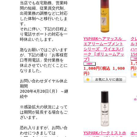
当店でも在宅勤務、営業時
間の短縮、従業員交代制、
出荷業務の調整などに対応
した体制へと移行いたしま
す。
それに伴い、下記の日程よ
り電話サポートの対応を一
YSPARKヘアマッスル
ク
時休止いたします。
エアリームーブメント
ル
シリーズ ワイエスパ
ハ
急なお願いではございます
ーク [ボリュームアッ
15
が、下記の通り「お客様窓
プ]
口専用電話」受付業務を
1,
休止させていただくことに
1,800円
(税込 1,980
円
なりました。
円)
お問い合わせダイヤル休止
期間
2020年4月20日(月) ～継
続中
※感染拡大の状況によって
は期間が延長する場合もご
ざいます。
恐れ入りますが、お問い合
YSPARKパークミストホ
ホ
わせにつきましては