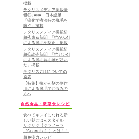
掲載
テタリスメディア掲載情
報③JAMA 日本語版
「癌化学療法時の脱毛を
防ぐ」掲載
テタリスメディア掲載情
報④東京新聞 「抗がん剤
による脱毛を防止」掲載
テタリスメディア掲載情
報⑤読売新聞 「抗ガン剤
による脱毛育毛剤が効い
た」掲載
テタリス711についての
発表
【特集】抗がん剤の副作
用による脱毛でお悩みの
方へ
自然食品・穀菜食レシピ
食べてキレイになれる新
しい朝ごはんスタイル
サクサク【グラノーラ
（Granola）】とは！！
超免疫力レシピ