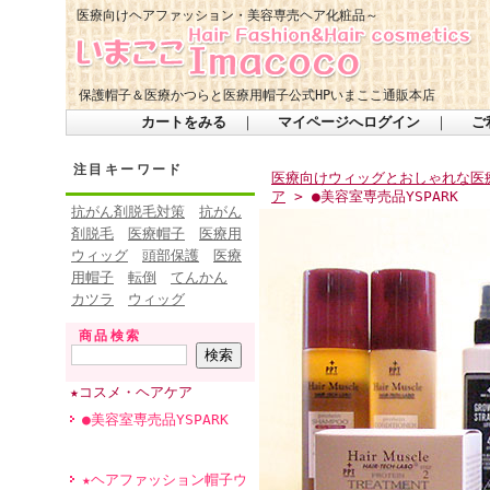
医療向けヘアファッション・美容専売ヘア化粧品～
保護帽子＆医療かつらと医療用帽子公式HPいまここ通販本店
カートをみる
｜
マイページへログイン
｜
ご
注目キーワード
医療向けウィッグとおしゃれな医療
ア
> ●美容室専売品YSPARK
抗がん剤脱毛対策
抗がん
剤脱毛
医療帽子
医療用
ウィッグ
頭部保護
医療
用帽子
転倒
てんかん
カツラ
ウィッグ
商品検索
★コスメ・ヘアケア
●美容室専売品YSPARK
★ヘアファッション帽子ウ