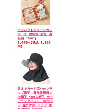
コンパクトなメディカル
ポーチ 救急箱 防災 薬
収納
1,000円(税込 1,100
円)
首までガード涼やかフラ
ップ帽子 農作業用日よ
け帽子 つば広帽子 ガー
デニングハット UVカッ
ト 屋外作業 日よけ 紫