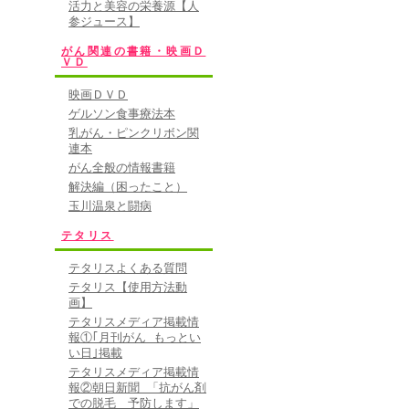
活力と美容の栄養源【人
参ジュース】
がん関連の書籍・映画Ｄ
ＶＤ
映画ＤＶＤ
ゲルソン食事療法本
乳がん・ピンクリボン関
連本
がん全般の情報書籍
解決編（困ったこと）
玉川温泉と闘病
テタリス
テタリスよくある質問
テタリス【使用方法動
画】
テタリスメディア掲載情
報①｢月刊がん もっとい
い日｣掲載
テタリスメディア掲載情
報②朝日新聞 「抗がん剤
での脱毛 予防します」