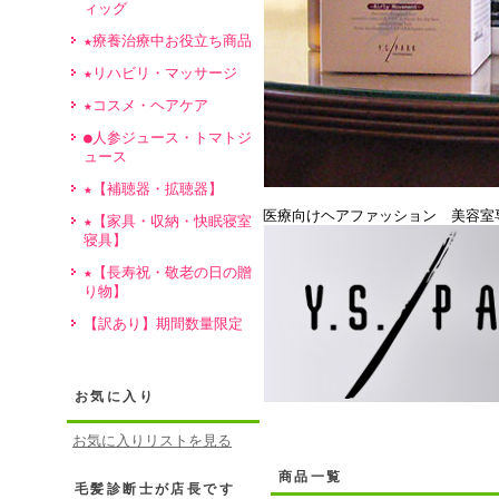
ィッグ
★療養治療中お役立ち商品
★リハビリ・マッサージ
★コスメ・ヘアケア
●人参ジュース・トマトジ
ュース
★【補聴器・拡聴器】
医療向けヘアファッション 美容室
★【家具・収納・快眠寝室
寝具】
★【長寿祝・敬老の日の贈
り物】
【訳あり】期間数量限定
お気に入り
お気に入りリストを見る
商品一覧
毛髪診断士が店長です