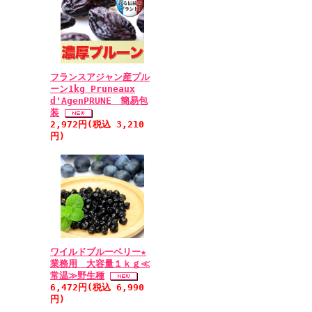
フランスアジャン産プル
ーン1kg Pruneaux
d'AgenPRUNE 簡易包
装
2,972円(税込 3,210
円)
ワイルドブルーベリー★
業務用 大容量１ｋｇ≪
常温≫野生種
6,472円(税込 6,990
円)