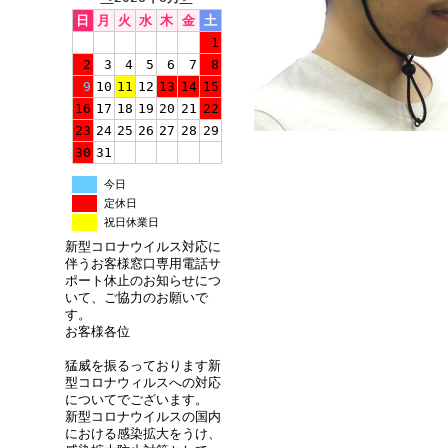
日
月
火
水
木
金
土
1
2
3
4
5
6
7
8
9
10
11
12
13
14
15
16
17
18
19
20
21
22
23
24
25
26
27
28
29
30
31
今日
定休日
祝日休業日
新型コロナウイルス対応に
伴うお客様窓口専用電話サ
ポート休止のお知らせにつ
いて、ご協力のお願いで
す。
お客様各位
猛威を振るっております新
型コロナウィルスへの対応
についてでございます。
新型コロナウイルスの国内
における感染拡大をうけ、