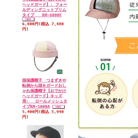
ヘッドガード】: フォー
ルディングニットブリム
タイプ KM-6000F
6,800円(税込 7,480
円)
頭保護帽子 つまずきや
転倒から頭をガードおし
ゃれ保護帽子【おでかけ
ヘッドガード】キッズ
用: ロールメッシュタ
イプKM-5000A
5,400円(税込 5,940
円)