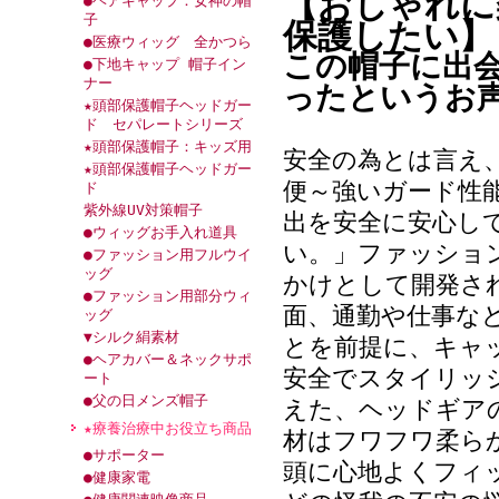
【おしゃれに
●ヘアキャップ：女神の帽
子
保護したい】
●医療ウィッグ 全かつら
この帽子に出
●下地キャップ 帽子イン
ナー
ったというお
★頭部保護帽子ヘッドガー
ド セパレートシリーズ
★頭部保護帽子：キッズ用
安全の為とは言え
★頭部保護帽子ヘッドガー
便～強いガード性
ド
紫外線UV対策帽子
出を安全に安心し
●ウィッグお手入れ道具
い。」ファッショ
●ファッション用フルウイ
ッグ
かけとして開発さ
●ファッション用部分ウィ
面、通勤や仕事な
ッグ
▼シルク絹素材
とを前提に、キャ
●ヘアカバー＆ネックサポ
安全でスタイリッ
ート
●父の日メンズ帽子
えた、ヘッドギア
★療養治療中お役立ち商品
材はフワフワ柔ら
●サポーター
頭に心地よくフィ
●健康家電