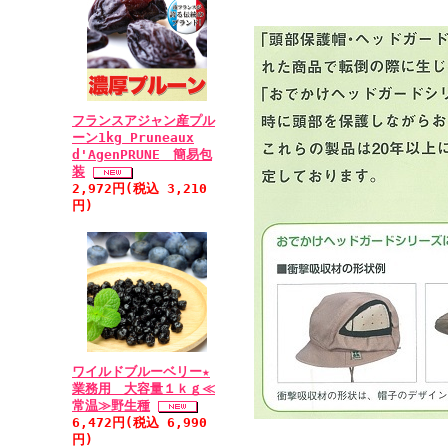
フランスアジャン産プル
ーン1kg Pruneaux
d'AgenPRUNE 簡易包
装
2,972円(税込 3,210
円)
ワイルドブルーベリー★
業務用 大容量１ｋｇ≪
常温≫野生種
6,472円(税込 6,990
円)