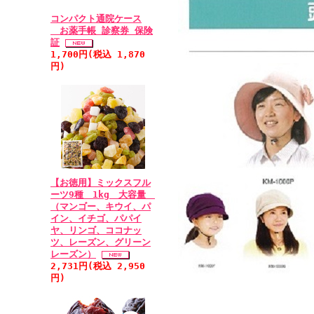
コンパクト通院ケース
お薬手帳 診察券 保険
証
1,700円(税込 1,870
円)
【お徳用】ミックスフル
ーツ9種 1kg 大容量
（マンゴー、キウイ、パ
イン、イチゴ、パパイ
ヤ、リンゴ、ココナッ
ツ、レーズン、グリーン
レーズン）
2,731円(税込 2,950
円)