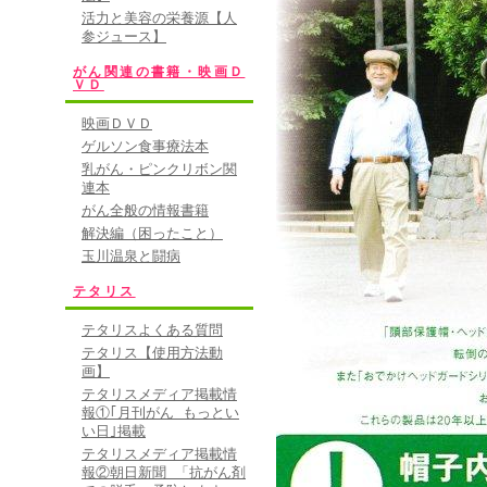
活力と美容の栄養源【人
参ジュース】
がん関連の書籍・映画Ｄ
ＶＤ
映画ＤＶＤ
ゲルソン食事療法本
乳がん・ピンクリボン関
連本
がん全般の情報書籍
解決編（困ったこと）
玉川温泉と闘病
テタリス
テタリスよくある質問
テタリス【使用方法動
画】
テタリスメディア掲載情
報①｢月刊がん もっとい
い日｣掲載
テタリスメディア掲載情
報②朝日新聞 「抗がん剤