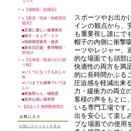
ュース
★【補聴器・拡聴器】
スポーツやお出か
★【家具・収納・快眠寝室
寝具】
インの観点から、
●足腰に優しい健康家具
も重要視し誰にで
●椅子・チェア・イス
帽子の内側に衝撃
★快眠寝室家具・寝具
●新生活応援・整理整頓・
ーツやレジャー、
片付け
的な場面でも頭部
★【長寿祝・敬老の日の贈
り物】
快適性の両方を満
★いくつになってもおしゃ
的に長時間かぶる
れ
圧迫感を軽減出来
★いつまでも健康でいてほ
しい
力・緩衝力の両立
●家族団らん・補聴器
客様の声をもとに
●賀寿お祝い座布団
いる専門工場です
【訳あり】期間数量限定
出を安心して楽し
お気に入り
ブな場面での使用
お気に入りリストを見る