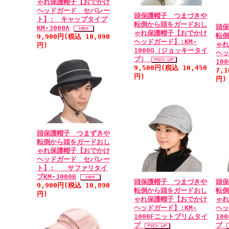
ゃれ保護帽子【おでかけ
ヘッドガード セパレー
頭保護帽子 つまづきや
ト】: キャップタイプ
転倒から頭をガードおし
頭
KM-3000A
ゃれ保護帽子【おでかけ
転
9,900円(税込 10,890
ヘッドガード】:KM-
ゃ
円)
1000Q（ジョッキータイ
ヘッ
プ）
10
9,500円(税込 10,450
7,
円)
円)
頭保護帽子 つまずきや
転倒から頭をガードおし
ゃれ保護帽子【おでかけ
ヘッドガード セパレー
ト】: サファリタイ
プKM-3000B
頭保護帽子 つまづきや
頭
9,900円(税込 10,890
転倒から頭をガードおし
転
円)
ゃれ保護帽子【おでかけ
ゃ
ヘッドガード】:KM-
ヘッ
1000Fニットブリムタイ
10
プ
プ