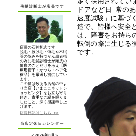
多く採用されてい
毛髪診断士が店長です
ドアなど日 常の
速度試験」に基づ
造で、皆様へ安全
は、障害をお持ち
転倒の際に生じる
店長の石神和志です
です。
脱毛・抜け毛・薄毛や不眠
等の悩みを持つがん患者様
の為に毛髪診断士が頭皮の
健康のことだけを考え【医
療用帽子・かつら・ヘア化
粧品】を厳選し提供してい
ます。
この度は数ある店舗の中よ
り当店【いまここネットシ
ョッピング】をお立ち寄り
頂き、貴重なご縁を賜りま
したこと、深く感謝申し上
げます。
店長日記はこちら >>
当店定休日カレンダー
＜
2026年8月
＞