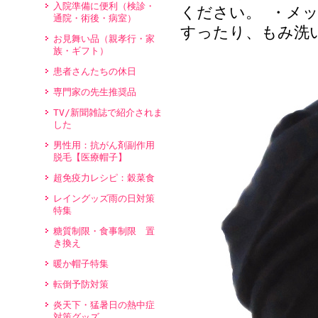
入院準備に便利（検診・
ください。 ・メ
通院・術後・病室）
すったり、もみ洗
お見舞い品（親孝行・家
族・ギフト）
患者さんたちの休日
専門家の先生推奨品
TV/新聞雑誌で紹介されま
した
男性用：抗がん剤副作用
脱毛【医療帽子】
超免疫力レシピ：穀菜食
レイングッズ雨の日対策
特集
糖質制限・食事制限 置
き換え
暖か帽子特集
転倒予防対策
炎天下・猛暑日の熱中症
対策グッズ