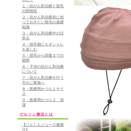
１・抗がん剤治療と脱毛
の関係性
２・抗がん剤治療前に知
っておきたい脱毛の基礎
知識
３・抗がん剤治療中の注
意点
４・脱毛期にもオシャレ
を楽しむ
５・脱毛から回復までの
期間
６・子供の抗がん剤治療
について
７・抗がん剤治療を行う
方のご家族へ
８・医療用かつら１サイ
ズ
９・医療用かつら２ 清
潔
ゲルソン療法とは
【にんじんジュース健康
法】