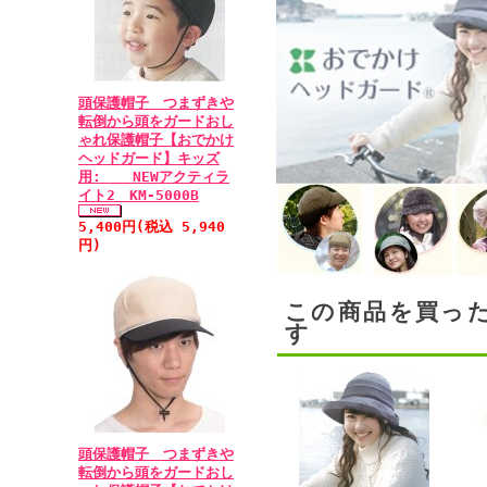
頭保護帽子 つまずきや
転倒から頭をガードおし
ゃれ保護帽子【おでかけ
ヘッドガード】キッズ
用: NEWアクティラ
イト2 KM-5000B
5,400円(税込 5,940
円)
この商品を買っ
す
頭保護帽子 つまずきや
転倒から頭をガードおし