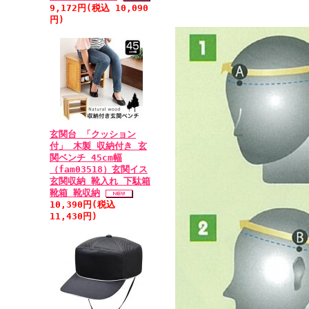
9,172円(税込 10,090
円)
玄関台 「クッション
付」 木製 収納付き 玄
関ベンチ 45cm幅
（fam03518）玄関イス
玄関収納 靴入れ 下駄箱
靴箱 靴収納
10,390円(税込
11,430円)