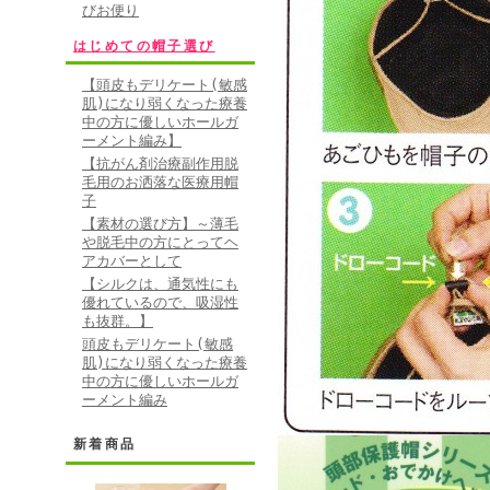
びお便り
はじめての帽子選び
【頭皮もデリケート(敏感
肌)になり弱くなった療養
中の方に優しいホールガ
ーメント編み】
【抗がん剤治療副作用脱
毛用のお洒落な医療用帽
子
【素材の選び方】～薄毛
や脱毛中の方にとってヘ
アカバーとして
【シルクは、通気性にも
優れているので、吸湿性
も抜群。】
頭皮もデリケート(敏感
肌)になり弱くなった療養
中の方に優しいホールガ
ーメント編み
新着商品