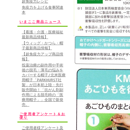
超免疫力レシピ
免疫力を上げる食事関連
本
いまここ商品ニュース
【看護・介護・医療福祉
最新商品情報】
【ウィッグ・かつら・帽
子最新商品情報】
【超免疫力アップ商品情
報】
投薬治療の副作用や手術
後の脱毛・薄毛の悩みを
カバーする帽子/北米医療
用帽子「PARKHURST社
製」が日本初上陸・先行
販売開始！「抗がん剤副
作用による脱毛時の「医
療用帽子」」全国で新発
売。
ご使用者アンケート＆お
便り
ご使用者様アンケート及