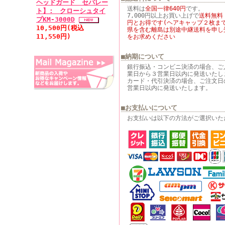
ヘッドガード セパレー
送料は
全国一律640円
です。
ト】: クローシュタイ
7,000円以上お買い上げで
送料無料
プKM-3000D
円とお得です(ヘアキャップ２枚まで
10,500円(税込
県を含む離島は別途中継送料を申し
11,550円)
をお求めください
■納期について
銀行振込・コンビニ決済の場合、ご
業日から３営業日以内に発送いたし
カード・代引決済の場合、ご注文日
営業日以内に発送いたします。
■お支払いについて
お支払いは以下の方法がご選択いた