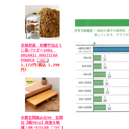
京都府産 有機宇治ほう
じ茶パウダー100g
ORGANIC HOUJICHA
POWDER
1,172円(税込 1,290
円)
木製玄関踏み台90 玄関
台【幅90cm】段差を軽
減！NK-935LBR