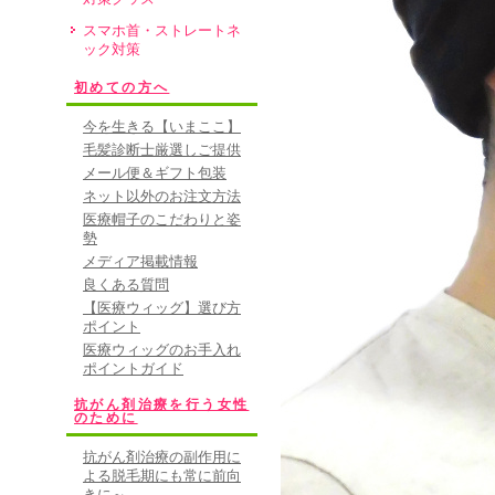
スマホ首・ストレートネ
ック対策
初めての方へ
今を生きる【いまここ】
毛髪診断士厳選しご提供
メール便＆ギフト包装
ネット以外のお注文方法
医療帽子のこだわりと姿
勢
メディア掲載情報
良くある質問
【医療ウィッグ】選び方
ポイント
医療ウィッグのお手入れ
ポイントガイド
抗がん剤治療を行う女性
のために
抗がん剤治療の副作用に
よる脱毛期にも常に前向
きに～