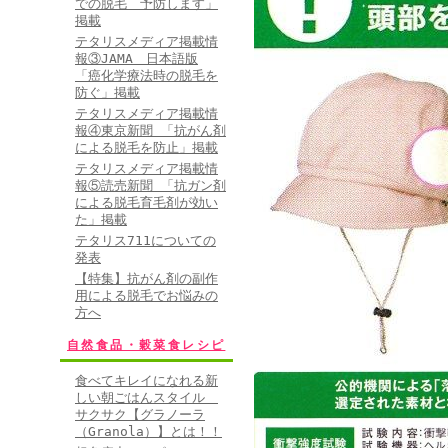
での脱毛 予防します」
掲載
テタリスメディア掲載情
報③JAMA 日本語版
「癌化学療法時の脱毛を
防ぐ」掲載
テタリスメディア掲載情
報④東京新聞 「抗がん剤
による脱毛を防止」掲載
テタリスメディア掲載情
報⑤読売新聞 「抗ガン剤
による脱毛育毛剤が効い
た」掲載
テタリス711についての
発表
【特集】抗がん剤の副作
用による脱毛でお悩みの
方へ
自然食品・穀菜食レシピ
食べてキレイになれる新
しい朝ごはんスタイル
サクサク【グラノーラ
（Granola）】とは！！