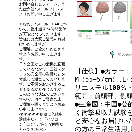
お問い合わせフォーム、ま
たは弊社eメールアドレス
よりお願い申し上げます。
※なお、eメール、FAXにつ
いて、従来通り24時間受付
が可能となっております。
皆様には大変ご迷惑をお掛
けいたしますが、
ご理解、ご協力いただきま
すようお願い申し上げま
拡大表
す。
日本全国がこの危機に直面
しているなかで、当社スタ
【仕様】●カラー
ッフの安全等の影響などを
M（55~57cm）,
考慮して運営してまいりま
す。ご不便をおかけするこ
リエステル100％
ともあるかと存じますが、
このような状況でございま
範囲：前頭部、側頭
すので、何卒ご賢察の上、
●生産国：中国●公
ご理解を賜りますようお願
い申し上げます。
く衝撃吸収力試験
≪≪≪≪≪病院に入院中・
通院中などで “パソコ
と安心をお届けい
ン”によるご注文が困難な
の方の日常生活用
方へ≫≫≫≫≫