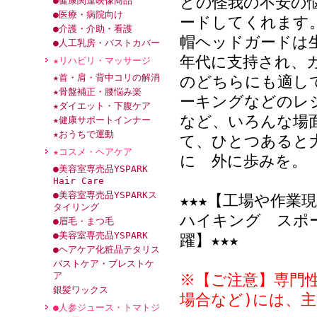
どの怪我の不安の
●健康関連映像商品
●医療・病院向け
ードしてくれます
●介護・介助・看護
帽ヘッドガードは
●人工乳房・バストカバー
年代に支持され、
★リハビリ・マッサージ
★首・肩・背中コリの解消
のどちらにも適し
★骨盤補正・腰悩み楽
ーキングなどのレ
★ダイエット・下腹ケア
など、いろんな場
★健康サポートインナー
★おうちで運動
て、ひとつあると
★コスメ・ヘアケア
に 外に歩みを。
●美容室専売品YSPARK
Hair Care
●美容室専売品YSPARKス
★★★【工場や作業
タイリング
ハイキング スポ
●眉毛・まつ毛
●美容室専売品YSPARK
躍】★★★
●ヘアケア化粧品テタリス
バストケア・ブレストケ
ア
※【ご注意】専門
銀髪ワックス
場合など)には、
●人参ジュース・トマトジ