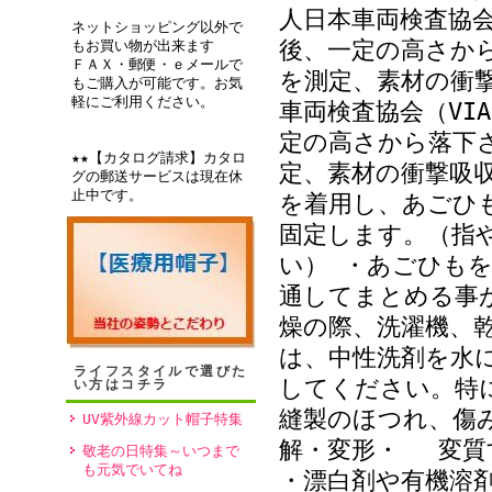
人日本車両検査協会
ネットショッピング以外で
後、一定の高さか
もお買い物が出来ます
ＦＡＸ・郵便・ｅメールで
を測定、素材の衝
もご購入が可能です。お気
軽にご利用ください。
車両検査協会（VI
定の高さから落下
★★【カタログ請求】カタロ
定、素材の衝撃吸
グの郵送サービスは現在休
止中です。
を着用し、あごひ
固定します。（指
い） ・あごひも
通してまとめる事
燥の際、洗濯機、
は、中性洗剤を水
ライフスタイルで選びた
してください。特
い方はコチラ
縫製のほつれ、傷
UV紫外線カット帽子特集
解・変形・ 変質
敬老の日特集～いつまで
も元気でいてね
・漂白剤や有機溶