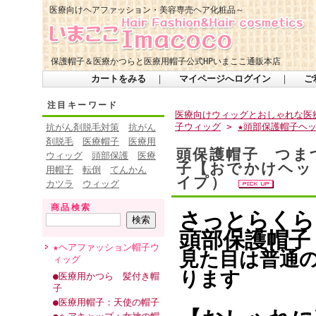
医療向けヘアファッション・美容専売ヘア化粧品～
保護帽子＆医療かつらと医療用帽子公式HPいまここ通販本店
カートをみる
｜
マイページへログイン
｜
ご
注目キーワード
医療向けウィッグとおしゃれな医療
子ウィッグ
>
★頭部保護帽子ヘ
抗がん剤脱毛対策
抗がん
剤脱毛
医療帽子
医療用
頭保護帽子 つま
ウィッグ
頭部保護
医療
子【おでかけヘッド
用帽子
転倒
てんかん
イプ）
カツラ
ウィッグ
商品検索
さっとらくら
頭部保護帽子
★ヘアファッション帽子ウ
見た目は普通
ィッグ
ります
●医療用かつら 髪付き帽
子
●医療用帽子：天使の帽子