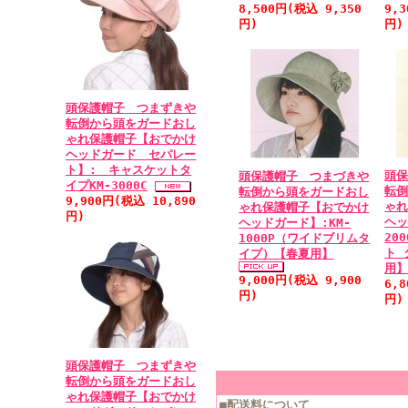
8,500円(税込 9,350
9,
円)
円)
頭保護帽子 つまずきや
転倒から頭をガードおし
ゃれ保護帽子【おでかけ
ヘッドガード セパレー
ト】: キャスケットタ
頭
頭保護帽子 つまづきや
イプKM-3000C
転
転倒から頭をガードおし
9,900円(税込 10,890
ゃ
ゃれ保護帽子【おでかけ
円)
ヘッ
ヘッドガード】:KM-
20
1000P（ワイドブリムタ
ト 
イプ）【春夏用】
用
9,000円(税込 9,900
6,
円)
円)
頭保護帽子 つまずきや
転倒から頭をガードおし
ゃれ保護帽子【おでかけ
■配送料について