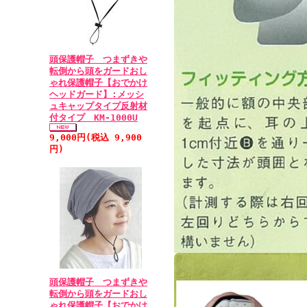
頭保護帽子 つまずきや
転倒から頭をガードおし
ゃれ保護帽子【おでかけ
ヘッドガード】:メッシ
ュキャップタイプ反射材
付タイプ KM-1000U
9,000円(税込 9,900
円)
頭保護帽子 つまずきや
転倒から頭をガードおし
ゃれ保護帽子【おでかけ