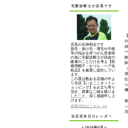
毛髪診断士が店長です
S
店長の石神和志です
脱毛・抜け毛・薄毛や不眠
等の悩みを持つがん患者様
の為に毛髪診断士が頭皮の
健康のことだけを考え【医
療用帽子・かつら・ヘア化
粧品】を厳選し提供してい
ます。
この度は数ある店舗の中よ
り当店【いまここネットシ
ョッピング】をお立ち寄り
頂き、貴重なご縁を賜りま
したこと、深く感謝申し上
げます。
店長日記はこちら >>
当店定休日カレンダー
＜
2026年8月
＞