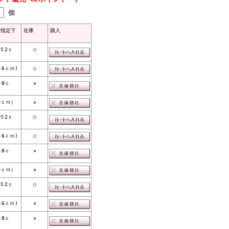
個
ご指定下
在庫
購入
～５2ｃ
○
５6ｃｍ)
○
５8ｃ
×
0ｃｍ）
×
～５2ｃ
○
５6ｃｍ)
○
５8ｃ
×
0ｃｍ）
×
～５2ｃ
○
５6ｃｍ)
×
５8ｃ
×