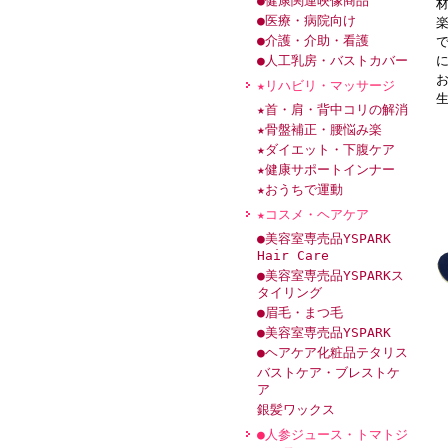
●健康関連映像商品
●医療・病院向け
●介護・介助・看護
●人工乳房・バストカバー
★リハビリ・マッサージ
★首・肩・背中コリの解消
★骨盤補正・腰悩み楽
★ダイエット・下腹ケア
★健康サポートインナー
★おうちで運動
★コスメ・ヘアケア
●美容室専売品YSPARK
Hair Care
●美容室専売品YSPARKス
タイリング
●眉毛・まつ毛
●美容室専売品YSPARK
●ヘアケア化粧品テタリス
バストケア・ブレストケ
ア
銀髪ワックス
●人参ジュース・トマトジ