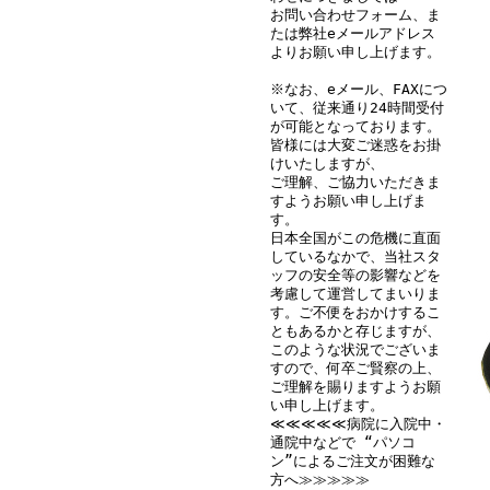
お問い合わせフォーム、ま
たは弊社eメールアドレス
よりお願い申し上げます。
※なお、eメール、FAXにつ
いて、従来通り24時間受付
が可能となっております。
皆様には大変ご迷惑をお掛
けいたしますが、
ご理解、ご協力いただきま
すようお願い申し上げま
す。
日本全国がこの危機に直面
しているなかで、当社スタ
ッフの安全等の影響などを
考慮して運営してまいりま
す。ご不便をおかけするこ
ともあるかと存じますが、
このような状況でございま
すので、何卒ご賢察の上、
ご理解を賜りますようお願
い申し上げます。
≪≪≪≪≪病院に入院中・
通院中などで “パソコ
ン”によるご注文が困難な
方へ≫≫≫≫≫