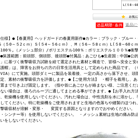
L(５8～6
返品に
【仕様】●【春夏用】ヘッドガードの春夏用新作●カラー：ブラック・ブルー・
S（５0～５2ｃｍ）Ｓ(５4～５6ｃｍ) 、M（５6～５8ｃｍ）L(５8～60ｃ
綿100％,（メッシュ部分）/ポリエステル100％：ポリエステル１００％●
ー●保護範囲：前頭部、側頭部、後頭部●付属品：あごひも●生産国：中国●公
験」に基づく衝撃吸収力試験を経て選定された素材と構造で、皆様へ安全と安
保護帽」は、障害をお持ちの方の日常生活用具として定められた商品です。（
（VIA）にて実施。頭部ダミーに製品を装着後、一定の高さから落下させ、頭
測定、素材の衝撃吸収力を評価します。●【ご使用方法】 ・帽子を着用し、
位置まで引き上げ固定します。（指や首にあごひもが絡まない様、ご注意くだ
らない場合は、後ろのループに通してまとめる事ができます。●【お手入れ方
機、乾燥機を使用しないでください。汚れた場合は、中性洗剤を水に溶かし、
してください。特に乾燥機をご使用されますと生地の色落ちや縫製のほつれ
衝撃吸収材が溶解・変形・ 変質する原因となりますのでおやめください。 
ン・シンナー等）を使用しないでください。 ・メッシュ素材は生地の痛み防
洗いをしないでください。