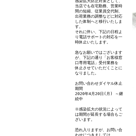
感染拡大防止対策として、
当店でも在宅勤務、営業時
間の短縮、従業員交代制、
出荷業務の調整などに対応
した体制へと移行いたしま
す。
それに伴い、下記の日程よ
り電話サポートの対応を一
時休止いたします。
急なお願いではございます
が、下記の通り「お客様窓
口専用電話」受付業務を
休止させていただくことに
なりました。
お問い合わせダイヤル休止
期間
2020年4月20日(月) ～継
続中
※感染拡大の状況によって
は期間が延長する場合もご
ざいます。
恐れ入りますが、お問い合
わせにつきましては