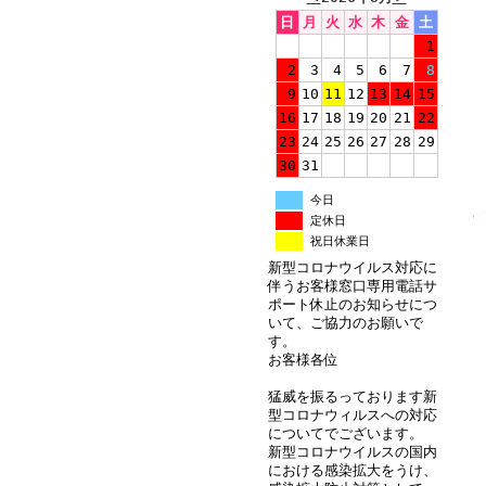
日
月
火
水
木
金
土
1
2
3
4
5
6
7
8
9
10
11
12
13
14
15
16
17
18
19
20
21
22
23
24
25
26
27
28
29
30
31
今日
定休日
祝日休業日
新型コロナウイルス対応に
伴うお客様窓口専用電話サ
ポート休止のお知らせにつ
いて、ご協力のお願いで
す。
お客様各位
猛威を振るっております新
型コロナウィルスへの対応
についてでございます。
新型コロナウイルスの国内
における感染拡大をうけ、