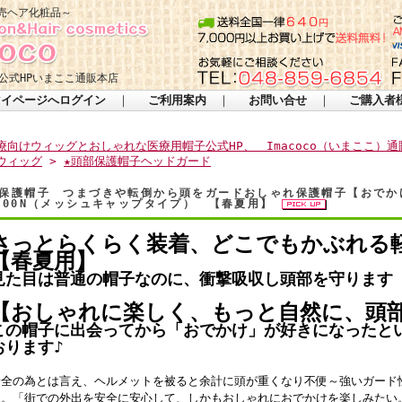
売ヘア化粧品～
公式HPいまここ通販本店
マイページへログイン
｜
ご利用案内
｜
お問い合せ
｜
ご購入者
療向けウィッグとおしゃれな医療用帽子公式HP、 Imacoco（いまここ）通
ウィッグ
>
★頭部保護帽子ヘッドガード
保護帽子 つまづきや転倒から頭をガードおしゃれ保護帽子【おでかけ
000N（メッシュキャップタイプ） 【春夏用】
さっとらくらく装着、どこでもかぶれる
【春夏用】
見た目は普通の帽子なのに、衝撃吸収し頭部を守ります
【おしゃれに楽しく、もっと自然に、頭
この帽子に出会ってから「おでかけ」が好きになったと
おります♪
安全の為とは言え、ヘルメットを被ると余計に頭が重くなり不便～強いガード
切。「街での外出を安全に安心して、しかもおしゃれにおでかけを楽しみたい