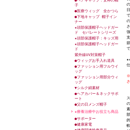
●ヘアキャップ：女神の帽
子
●医療ウィッグ 全かつら
●下地キャップ 帽子イン
ナー
★頭部保護帽子ヘッドガー
ド セパレートシリーズ
★頭部保護帽子：キッズ用
★頭部保護帽子ヘッドガー
ド
紫外線UV対策帽子
●ウィッグお手入れ道具
仕
●ファッション用フルウイ
ッグ
●ファッション用部分ウィ
ッグ
▼シルク絹素材
●ヘアカバー＆ネックサポ
ート
●父の日メンズ帽子
★療養治療中お役立ち商品
●サポーター
●健康家電