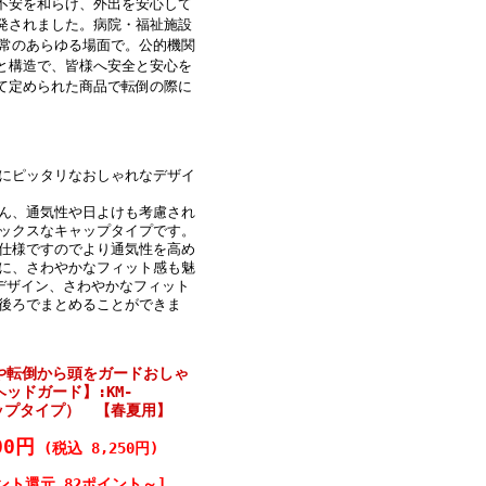
不安を和らげ、外出を安心して
発されました。病院・福祉施設
 常のあらゆる場面で。公的機関
と構造で、皆様へ安全と安心を
て定められた商品で転倒の際に
にピッタリなおしゃれなデザイ
ん、通気性や日よけも考慮され
ックスなキャップタイプです。
仕様ですのでより通気性を高め
に、さわやかなフィット感も魅
デザイン、さわやかなフィット
後ろでまとめることができま
や転倒から頭をガードおしゃ
ッドガード】:KM-
ャップタイプ） 【春夏用】
00円
(税込 8,250円)
ント還元 82ポイント～]