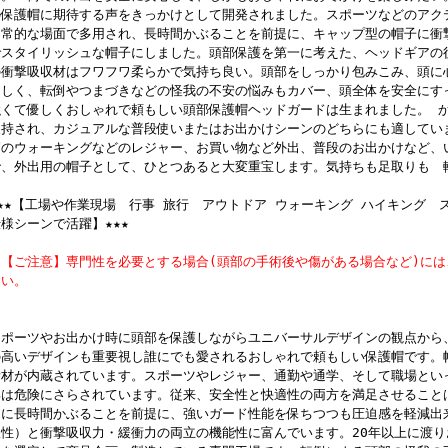
の保護帽に期待する声をきっかけとして開発されました。スポーツなどのアク
日常的な場面で多用され、長時間かぶることを前提に、キャップ型の帽子に衝
でスタイリッシュな帽子にしました。頭部保護を第一に考えた、ヘッドギアの
の衝撃吸収材はフワフワ柔らかで気持ち良い。頭部をしっかり包みこみ、頭に
さしく、転倒やつまづきなどの怪我の不安の悩みもカバー、頭全体を安全にす
強くて優しくおしゃれで頼もしい頭部保護帽ヘッドガードは生まれました。 
支持され、カジュアルな普段使いまたはお出かけシーンのどちらにも適してい
節のウォーキングなどのレジャー、お買い物など外出、普段のお出かけなど、
で、外出用の帽子として、ひとつあると大変重宝します。気持ちも足取りも 
★★★【工場や作業現場 行事 旅行 アウトドア ウォーキング ハイキング 
様シーンで活躍】★★★
※【ご注意】専門性を必要とする場合(頭部の手術後や傷がある場合など)に
さい。
スポーツやお出かけ時に頭部を保護しながらユニバーサルデザインの観点から
の高いデザインも重要視し誰にでも愛されるおしゃれで頼もしい保護帽です。
素材が内蔵されています。スポーツやレジャー、通勤や通学、そして職場とい
部は危険にさらされています。従来、安全性と快適性の両方を満足させること
的に長時間かぶることを前提に、強いガード性能を保ちつつも圧迫感を軽減出
軟性）と衝撃吸収力・緩衝力の両立の機能性に富んでいます。20年以上に渡