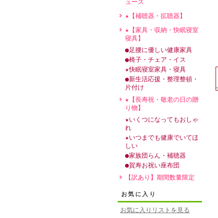
ュース
★【補聴器・拡聴器】
★【家具・収納・快眠寝室
寝具】
●足腰に優しい健康家具
●椅子・チェア・イス
★快眠寝室家具・寝具
●新生活応援・整理整頓・
片付け
★【長寿祝・敬老の日の贈
り物】
★いくつになってもおしゃ
れ
★いつまでも健康でいてほ
しい
●家族団らん・補聴器
●賀寿お祝い座布団
【訳あり】期間数量限定
お気に入り
お気に入りリストを見る