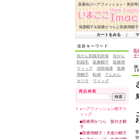
医療向けヘアファッション・美容専
保護帽子＆医療かつらと医療用帽子
カートをみる
｜
注目キーワード
医
子
抗がん剤脱毛対策
抗がん
剤脱毛
医療帽子
医療用
頭
ウィッグ
頭部保護
医療
1
用帽子
転倒
てんかん
カツラ
ウィッグ
商品検索
★ヘアファッション帽子ウ
ィッグ
●医療用かつら 髪付き帽
子
●医療用帽子：天使の帽子