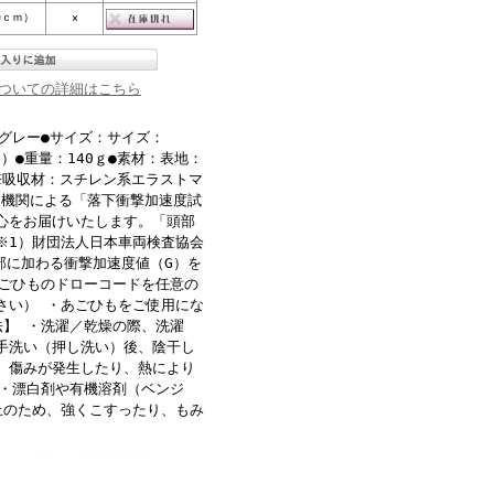
0ｃｍ）
×
ついての詳細はこちら
グレー●サイズ：サイズ：
ｍ）●重量：140ｇ●素材：表地：
衝撃吸収材：スチレン系エラストマ
的機関による「落下衝撃加速度試
心をお届けいたします。「頭部
※1）財団法人日本車両検査協会
部に加わる衝撃加速度値（G）を
あごひものドローコードを任意の
さい） ・あごひもをご使用にな
法】 ・洗濯／乾燥の際、洗濯
手洗い（押し洗い）後、陰干し
、傷みが発生したり、熱により
・漂白剤や有機溶剤（ベンジ
止のため、強くこすったり、もみ