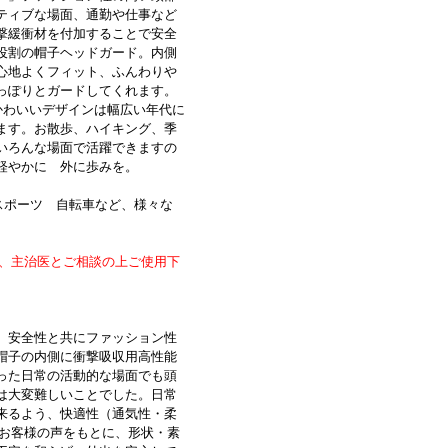
ティブな場面、通勤や仕事など
撃緩衝材を付加することで安全
役割の帽子ヘッドガード。内側
心地よくフィット、ふんわりや
っぽりとガードしてくれます。
かわいいデザインは幅広い年代に
ます。お散歩、ハイキング、季
いろんな場面で活躍できますの
軽やかに 外に歩みを。
スポーツ 自転車など、様々な
は、主治医とご相談の上ご使用下
、安全性と共にファッション性
帽子の内側に衝撃吸収用高性能
った日常の活動的な場面でも頭
は大変難しいことでした。日常
来るよう、快適性（通気性・柔
りお客様の声をもとに、形状・素