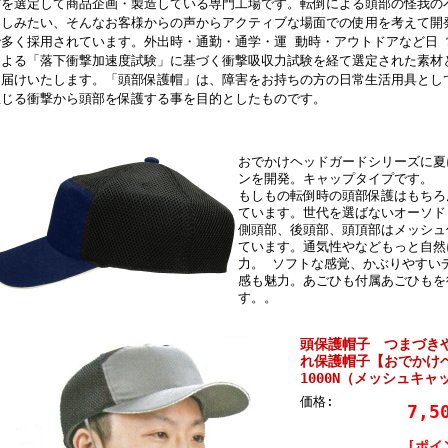
材を選定して商品企画・製造している専門工場です。転倒による頭部の怪我の
楽しみたい、そんなお客様からの声からアクティブな場面での使用を考えて開
で多く採用されています。外出時・通勤・通学・運 動時・アウトドアなど日
による「落下衝撃加速度試験」に基づく衝撃吸収力試験を経て選定された素材
お届けいたします。「頭部保護帽」は、障害をお持ちの方の日常生活用具とし
生じる衝撃から頭部を保護する事を目的としたものです。
おでかけヘッドガードシリーズに夏
ンを開発。キャップタイプです。
もしもの転倒時の頭部保護はもちろ
ています。世代を選ばないオーソド
側頭部、後頭部、頭頂部はメッシュ
ています。通気性やなどもっと自然
力。 ソフトな感覚、かぶりやすい
感も魅力。あごひも付属あごひもを
す。。
頭保護帽子 つまづき
れ保護帽子【おでかけヘ
1000N（メッシュキ
価格:
7,5
[ポイ