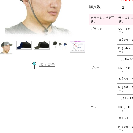
購入数:
カラーをご指定下
サイズを
さい
さい
ブラック
SS（５0
ｍ）
Ｓ(５4～
M（５6～
ｍ）
L(５8～6
拡大表示
ブルー
SS（５0
ｍ）
Ｓ(５4～
M（５6～
ｍ）
L(５8～6
グレー
SS（５0
ｍ）
Ｓ(５4～
M（５6～
ｍ）