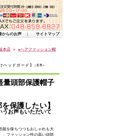
様からのお声
｜
サイトマップ
販本店
>
★ヘアファッション帽
ヘッドガード】:KM-
軽量頭部保護帽子
部を保護したい】
いうお声もいただいて
性能を保ちつつもおしゃれも大
。」ファッション性の高い頭部