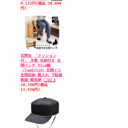
9,172円(税込 10,090
円)
玄関台 「クッション
付」 木製 収納付き 玄
関ベンチ 45cm幅
（fam03518）玄関イス
玄関収納 靴入れ 下駄箱
靴箱 靴収納
10,390円(税込
11,430円)