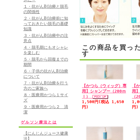
１・抗がん剤治療と脱毛
の関係性
２・抗がん剤治療前に知
っておきたい脱毛の基礎
知識
３・抗がん剤治療中の注
意点
この商品を買っ
４・脱毛期にもオシャレ
す
を楽しむ
５・脱毛から回復までの
期間
６・子供の抗がん剤治療
について
７・抗がん剤治療を行う
【かつら（ウィッグ）専
【
方のご家族へ
用】シャンプー（200ｍ
用
８・医療用かつら１サイ
ｌ）
（2
ズ
1,500円(税込 1,650
1,
９・医療用かつら２ 清
円)
円)
潔
ゲルソン療法とは
【にんじんジュース健康
法】