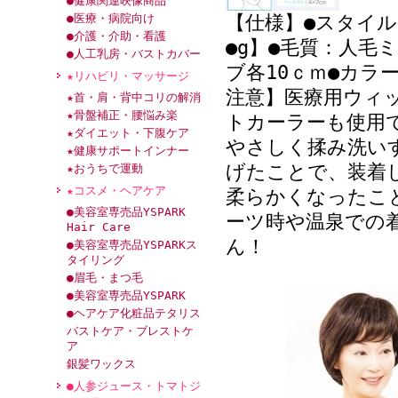
●健康関連映像商品
●医療・病院向け
【仕様】●スタイ
●介護・介助・看護
●g】●毛質：人毛
●人工乳房・バストカバー
ブ各10ｃｍ●カラー
★リハビリ・マッサージ
注意】医療用ウィ
★首・肩・背中コリの解消
★骨盤補正・腰悩み楽
トカーラーも使用
★ダイエット・下腹ケア
やさしく揉み洗い
★健康サポートインナー
げたことで、装着
★おうちで運動
★コスメ・ヘアケア
柔らかくなったこ
●美容室専売品YSPARK
ーツ時や温泉での
Hair Care
ん！
●美容室専売品YSPARKス
タイリング
●眉毛・まつ毛
●美容室専売品YSPARK
●ヘアケア化粧品テタリス
バストケア・ブレストケ
ア
銀髪ワックス
●人参ジュース・トマトジ