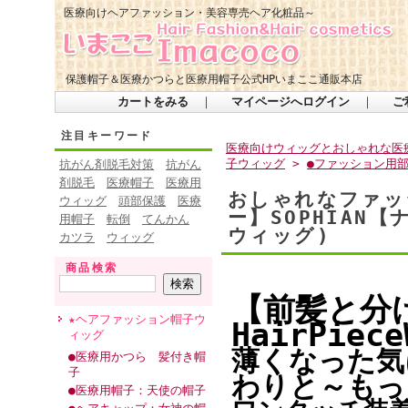
医療向けヘアファッション・美容専売ヘア化粧品～
保護帽子＆医療かつらと医療用帽子公式HPいまここ通販本店
カートをみる
｜
マイページへログイン
｜
ご
注目キーワード
医療向けウィッグとおしゃれな医療
子ウィッグ
>
●ファッション用
抗がん剤脱毛対策
抗がん
剤脱毛
医療帽子
医療用
おしゃれなファッ
ウィッグ
頭部保護
医療
ー】SOPHIAN
用帽子
転倒
てんかん
ウィッグ)
カツラ
ウィッグ
商品検索
【前髪と分
★ヘアファッション帽子ウ
HairPiec
ィッグ
薄くなった気
●医療用かつら 髪付き帽
子
わりと～もっ
●医療用帽子：天使の帽子