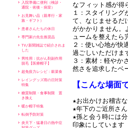
入院準備に便利（検診・
なフィット感が得
通院・術後・病室）
１：スタイリング
お見舞い品（親孝行・家
て、なじませるだ
族・ギフト）
がかかりません。
患者さんたちの休日
ュームを整えたら
専門家の先生推奨品
２：使い心地が快
TV/新聞雑誌で紹介されま
した
過ごしいただけま
男性用：抗がん剤副作用
３：素材：軽やか
脱毛【医療帽子】
然さを追求したベ
超免疫力レシピ：穀菜食
レイングッズ雨の日対策
【こんな場面
特集
糖質制限・食事制限 置
き換え
★お出かけお稽古
暖か帽子特集
★年下のご近所さ
転倒予防対策
★孫と会う時には
炎天下・猛暑日の熱中症
印象にしています
対策グッズ