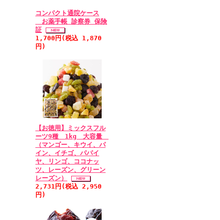
コンパクト通院ケース
お薬手帳 診察券 保険
証
1,700円(税込 1,870
円)
【お徳用】ミックスフル
ーツ9種 1kg 大容量
（マンゴー、キウイ、パ
イン、イチゴ、パパイ
ヤ、リンゴ、ココナッ
ツ、レーズン、グリーン
レーズン）
2,731円(税込 2,950
円)