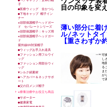
ワンタッチ装
●ヘアキャップ：女神の帽
子
目の印象を変
●医療ウィッグ 全かつら
●下地キャップ 帽子イン
ナー
★頭部保護帽子ヘッドガー
薄い部分に着
ド セパレートシリーズ
★頭部保護帽子：キッズ用
ル/ネットタイプ
★頭部保護帽子ヘッドガー
【重さわずか約
ド
紫外線UV対策帽子
●ウィッグお手入れ道具
●ファッション用フルウイ
可
ッグ
し
地
●ファッション用部分ウィ
る
ッグ
ま
▼シルク絹素材
が
●ヘアカバー＆ネックサポ
で
ート
●父の日メンズ帽子
★療養治療中お役立ち商品
●サポーター
●健康家電