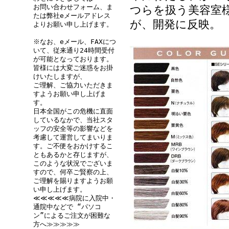
お問い合わせフォーム、ま
つらを扱う美容室
たは弊社eメールアドレス
が、開発に反映。
よりお願い申し上げます。
※なお、eメール、FAXにつ
いて、従来通り24時間受付
が可能となっております。
皆様には大変ご迷惑をお掛
けいたしますが、
ご理解、ご協力いただきま
すようお願い申し上げま
す。
日本全国がこの危機に直面
しているなかで、当社スタ
ッフの安全等の影響などを
考慮して運営してまいりま
す。ご不便をおかけするこ
ともあるかと存じますが、
このような状況でございま
すので、何卒ご賢察の上、
ご理解を賜りますようお願
い申し上げます。
≪≪≪≪≪病院に入院中・
通院中などで “パソコ
ン”によるご注文が困難な
方へ≫≫≫≫≫