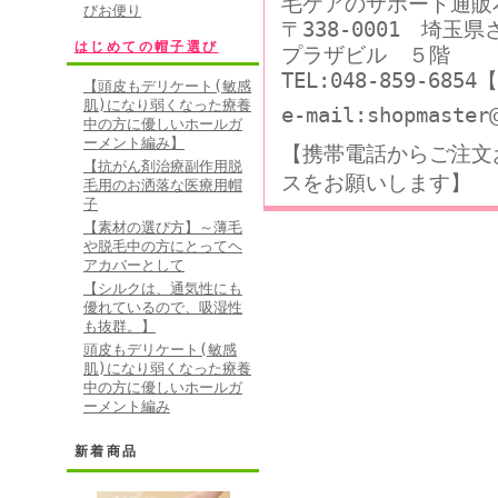
毛ケアのサポート通販
びお便り
〒338-0001 埼玉
はじめての帽子選び
プラザビル ５階
TEL:048-859-68
【頭皮もデリケート(敏感
肌)になり弱くなった療養
e-mail:shopmaster
中の方に優しいホールガ
ーメント編み】
【携帯電話からご注文
【抗がん剤治療副作用脱
スをお願いします】
毛用のお洒落な医療用帽
子
【素材の選び方】～薄毛
や脱毛中の方にとってヘ
アカバーとして
【シルクは、通気性にも
優れているので、吸湿性
も抜群。】
頭皮もデリケート(敏感
肌)になり弱くなった療養
中の方に優しいホールガ
ーメント編み
新着商品