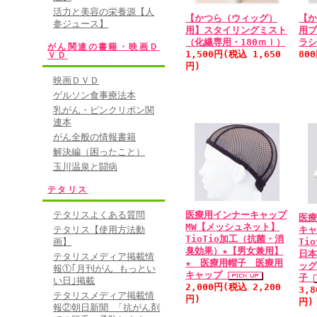
活力と美容の栄養源【人
【かつら（ウィッグ）
【
参ジュース】
用】スタイリングミスト
用
（化繊専用・180ｍｌ）
ラ
がん関連の書籍・映画Ｄ
1,500円(税込 1,650
80
ＶＤ
円)
映画ＤＶＤ
ゲルソン食事療法本
乳がん・ピンクリボン関
連本
がん全般の情報書籍
解決編（困ったこと）
玉川温泉と闘病
テタリス
テタリスよくある質問
医療用インナーキャップ
医
MW【メッシュネット】
テタリス【使用方法動
キャ
TioTio加工（抗菌・消
画】
Ti
臭効果）★【男女兼用】
日本
テタリスメディア掲載情
★ 医療用帽子 医療用
ッ
報①｢月刊がん もっとい
キャップ
子
い日｣掲載
2,000円(税込 2,200
3,
テタリスメディア掲載情
円)
円)
報②朝日新聞 「抗がん剤