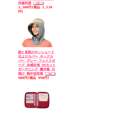
外線対策
2,300円(税込 2,530
円)
顔と首筋のサンシェード
日よけカバー ネックカ
バー グレー フェイスガ
ード 冷感生地 UVカット
ガーデニング 農作業 日
焼け 熱中症対策
900円(税込 990円)