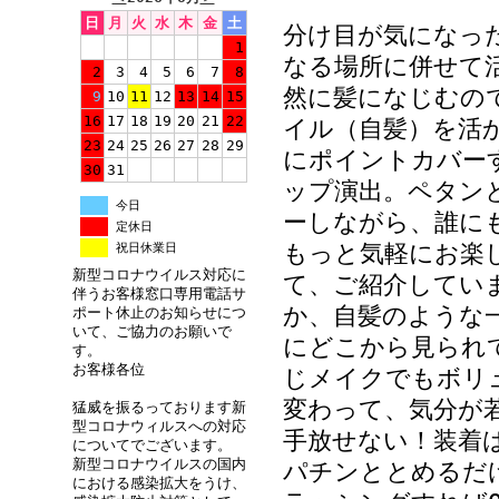
日
月
火
水
木
金
土
分け目が気になっ
1
なる場所に併せて
2
3
4
5
6
7
8
然に髪になじむの
9
10
11
12
13
14
15
16
17
18
19
20
21
22
イル（自髪）を活
23
24
25
26
27
28
29
にポイントカバー
30
31
ップ演出。ペタン
今日
ーしながら、誰に
定休日
もっと気軽にお楽
祝日休業日
新型コロナウイルス対応に
て、ご紹介してい
伴うお客様窓口専用電話サ
か、自髪のような
ポート休止のお知らせにつ
いて、ご協力のお願いで
にどこから見られ
す。
お客様各位
じメイクでもボリ
変わって、気分が
猛威を振るっております新
型コロナウィルスへの対応
手放せない！装着
についてでございます。
新型コロナウイルスの国内
パチンととめるだ
における感染拡大をうけ、