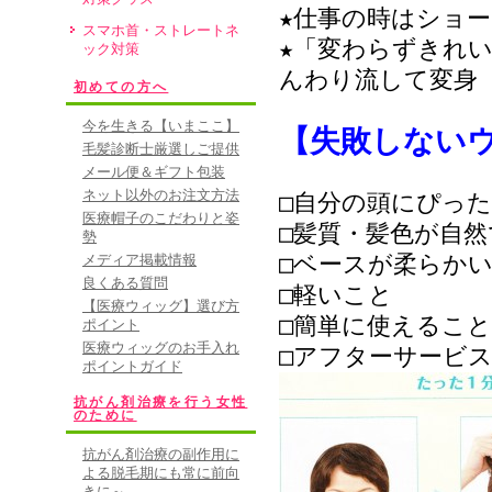
★仕事の時はショ
スマホ首・ストレートネ
★「変わらずきれ
ック対策
んわり流して変身
初めての方へ
今を生きる【いまここ】
【失敗しない
毛髪診断士厳選しご提供
メール便＆ギフト包装
ネット以外のお注文方法
□自分の頭にぴっ
医療帽子のこだわりと姿
□髪質・髪色が自
勢
□ベースが柔らか
メディア掲載情報
良くある質問
□軽いこと
【医療ウィッグ】選び方
□簡単に使えること
ポイント
医療ウィッグのお手入れ
□アフターサービ
ポイントガイド
抗がん剤治療を行う女性
のために
抗がん剤治療の副作用に
よる脱毛期にも常に前向
きに～