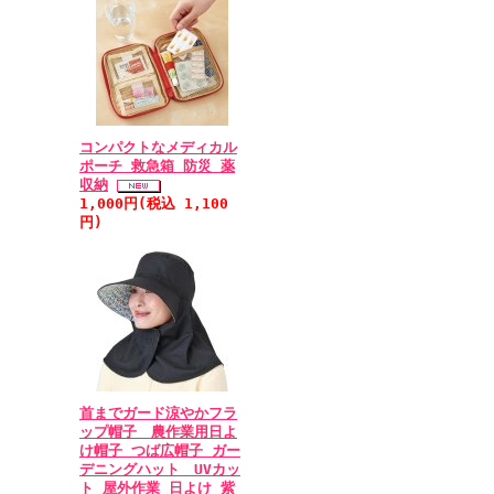
コンパクトなメディカル
ポーチ 救急箱 防災 薬
収納
1,000円(税込 1,100
円)
首までガード涼やかフラ
ップ帽子 農作業用日よ
け帽子 つば広帽子 ガー
デニングハット UVカッ
ト 屋外作業 日よけ 紫