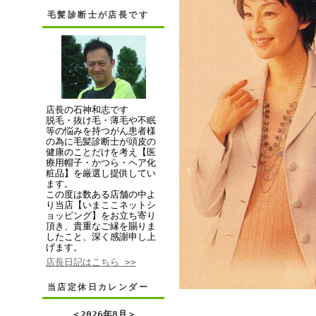
毛髪診断士が店長です
店長の石神和志です
脱毛・抜け毛・薄毛や不眠
等の悩みを持つがん患者様
の為に毛髪診断士が頭皮の
健康のことだけを考え【医
療用帽子・かつら・ヘア化
粧品】を厳選し提供してい
ます。
この度は数ある店舗の中よ
り当店【いまここネットシ
ョッピング】をお立ち寄り
頂き、貴重なご縁を賜りま
したこと、深く感謝申し上
げます。
店長日記はこちら >>
当店定休日カレンダー
＜
2026年8月
＞