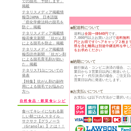
での脱毛 予防します」
掲載
テタリスメディア掲載情
報③JAMA 日本語版
「癌化学療法時の脱毛を
防ぐ」掲載
■配送料について
テタリスメディア掲載情
送料は
全国一律640円
です。
7,000円以上お買い上げで
送料無料
報④東京新聞 「抗がん剤
円とお得です(ヘアキャップ２枚まで
による脱毛を防止」掲載
県を含む離島は別途中継送料を申し
テタリスメディア掲載情
をお求めください
報⑤読売新聞 「抗ガン剤
による脱毛育毛剤が効い
■納期について
た」掲載
銀行振込・コンビニ決済の場合、ご
テタリス711についての
業日から３営業日以内に発送いたし
発表
カード・代引決済の場合、ご注文日
営業日以内に発送いたします。
【特集】抗がん剤の副作
用による脱毛でお悩みの
方へ
■お支払いについて
お支払いは以下の方法がご選択いた
自然食品・穀菜食レシピ
食べてキレイになれる新
しい朝ごはんスタイル
サクサク【グラノーラ
（Granola）】とは！！