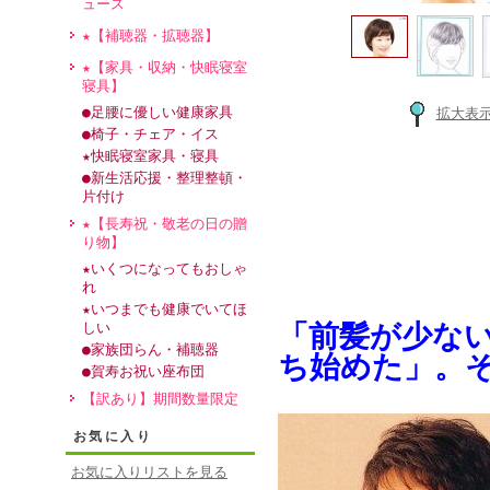
ュース
★【補聴器・拡聴器】
★【家具・収納・快眠寝室
寝具】
●足腰に優しい健康家具
拡大表
●椅子・チェア・イス
★快眠寝室家具・寝具
●新生活応援・整理整頓・
片付け
★【長寿祝・敬老の日の贈
り物】
★いくつになってもおしゃ
れ
★いつまでも健康でいてほ
「前髪が少な
しい
●家族団らん・補聴器
ち始めた」。
●賀寿お祝い座布団
【訳あり】期間数量限定
お気に入り
お気に入りリストを見る