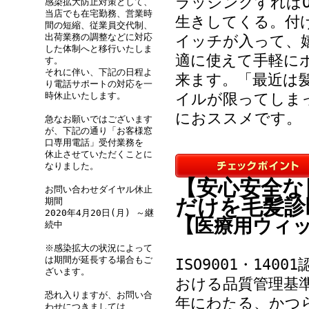
ラッシングすれば
感染拡大防止対策として、
当店でも在宅勤務、営業時
生きしてくる。付
間の短縮、従業員交代制、
出荷業務の調整などに対応
イッチが入って、
した体制へと移行いたしま
適に使えて手軽に
す。
それに伴い、下記の日程よ
来ます。「最近は
り電話サポートの対応を一
時休止いたします。
イルが限ってしま
におススメです。
急なお願いではございます
が、下記の通り「お客様窓
口専用電話」受付業務を
休止させていただくことに
なりました。
【安心安全な
お問い合わせダイヤル休止
だけを毛髪診
期間
2020年4月20日(月) ～継
【医療用ウィ
続中
※感染拡大の状況によって
は期間が延長する場合もご
ISO9001・14
ざいます。
おける品質管理基準
恐れ入りますが、お問い合
年にわたる、かつ
わせにつきましては