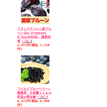
フランスアジャン産プル
ーン1kg Pruneaux
d'AgenPRUNE 簡易包
装
2,972円(税込 3,210
円)
ワイルドブルーベリー★
業務用 大容量１ｋｇ≪
常温≫野生種
6,472円(税込 6,990
円)