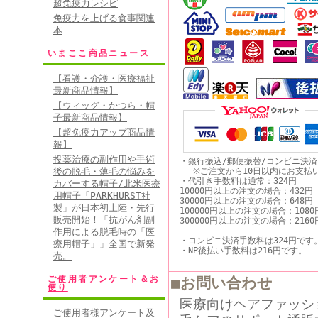
超免疫力レシピ
免疫力を上げる食事関連
本
いまここ商品ニュース
【看護・介護・医療福祉
最新商品情報】
【ウィッグ・かつら・帽
子最新商品情報】
【超免疫力アップ商品情
報】
投薬治療の副作用や手術
・銀行振込/郵便振替/コンビニ決
後の脱毛・薄毛の悩みを
※ご注文から10日以内にお支払
・代引き手数料は通常：324円
カバーする帽子/北米医療
10000円以上の注文の場合：432円
用帽子「PARKHURST社
30000円以上の注文の場合：648円
製」が日本初上陸・先行
100000円以上の注文の場合：1080
販売開始！「抗がん剤副
300000円以上の注文の場合：2160
作用による脱毛時の「医
・コンビニ決済手数料は324円です
療用帽子」」全国で新発
・NP後払い手数料は216円です。
売。
ご使用者アンケート＆お
■お問い合わせ
便り
医療向けヘアファッシ
ご使用者様アンケート及