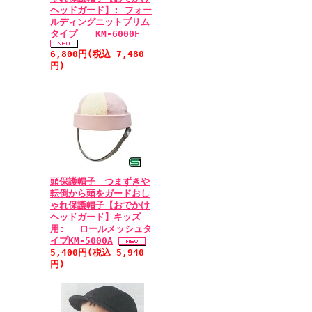
ヘッドガード】: フォー
ルディングニットブリム
タイプ KM-6000F
6,800円(税込 7,480
円)
頭保護帽子 つまずきや
転倒から頭をガードおし
ゃれ保護帽子【おでかけ
ヘッドガード】キッズ
用: ロールメッシュタ
イプKM-5000A
5,400円(税込 5,940
円)