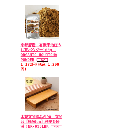
京都府産 有機宇治ほう
じ茶パウダー100g
ORGANIC HOUJICHA
POWDER
1,172円(税込 1,290
円)
木製玄関踏み台90 玄関
台【幅90cm】段差を軽
減！NK-935LBR