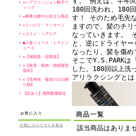
す。 例えば、半年
★ヘアファッション帽子ウ
ィッグ
180回洗われ、18
★療養治療中お役立ち商品
す！ そのため毛先
ますので、髪のチリ
★リハビリ・マッサージ
なっていきます。 
★コスメ・ヘアケア
と、逆にドライヤー
●人参ジュース・トマトジ
ュース
なったり、髪を傷め
★【補聴器・拡聴器】
そこでY.S.PAR
★【家具・収納・快眠寝室
した。180回以上
寝具】
アリラクシングとは
★【長寿祝・敬老の日の贈
り物】
【訳あり】期間数量限定
商品一覧
お気に入り
お気に入りリストを見る
該当商品はありま