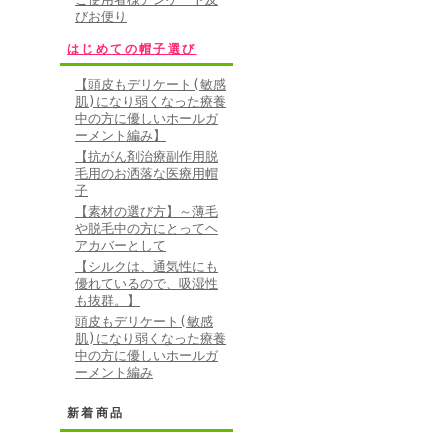
びお便り
はじめての帽子選び
【頭皮もデリケート(敏感
肌)になり弱くなった療養
中の方に優しいホールガ
ーメント編み】
【抗がん剤治療副作用脱
毛用のお洒落な医療用帽
子
【素材の選び方】～薄毛
や脱毛中の方にとってヘ
アカバーとして
【シルクは、通気性にも
優れているので、吸湿性
も抜群。】
頭皮もデリケート(敏感
肌)になり弱くなった療養
中の方に優しいホールガ
ーメント編み
新着商品