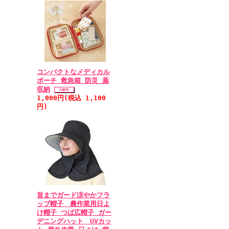
コンパクトなメディカル
ポーチ 救急箱 防災 薬
収納
1,000円(税込 1,100
円)
首までガード涼やかフラ
ップ帽子 農作業用日よ
け帽子 つば広帽子 ガー
デニングハット UVカッ