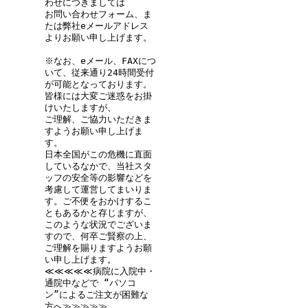
わせにつきましては
お問い合わせフォーム、ま
たは弊社eメールアドレス
よりお願い申し上げます。
※なお、eメール、FAXにつ
いて、従来通り24時間受付
が可能となっております。
皆様には大変ご迷惑をお掛
けいたしますが、
ご理解、ご協力いただきま
すようお願い申し上げま
す。
日本全国がこの危機に直面
しているなかで、当社スタ
ッフの安全等の影響などを
考慮して運営してまいりま
す。ご不便をおかけするこ
ともあるかと存じますが、
このような状況でございま
すので、何卒ご賢察の上、
ご理解を賜りますようお願
い申し上げます。
≪≪≪≪≪病院に入院中・
通院中などで “パソコ
ン”によるご注文が困難な
方へ≫≫≫≫≫