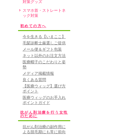
対策グッズ
スマホ首・ストレートネ
ック対策
初めての方へ
今を生きる【いまここ】
毛髪診断士厳選しご提供
メール便＆ギフト包装
ネット以外のお注文方法
医療帽子のこだわりと姿
勢
メディア掲載情報
良くある質問
【医療ウィッグ】選び方
ポイント
医療ウィッグのお手入れ
ポイントガイド
抗がん剤治療を行う女性
のために
抗がん剤治療の副作用に
よる脱毛期にも常に前向