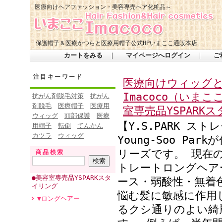
医療向けヘアファッション・美容専売ヘア化粧品～
保護帽子＆医療かつらと医療用帽子公式HPいまここ通販本店
カートをみる
｜
マイページへログイン
｜
ご
注目キーワード
医療向けウィッグ
Imacoco（いま
抗がん剤脱毛対策
抗がん
剤脱毛
医療帽子
医療用
室専売品YSPARK
ウィッグ
頭部保護
医療
【Y.S.PARK 
用帽子
転倒
てんかん
カツラ
ウィッグ
Young-Soo P
リーズです。 現在
商品検索
トレートロングヘア
●美容室専売品YSPARKスタ
ース・弱酸性・無着
イリング
悩む髪に敏感に作用
▼ロングヘアー
るクシ通りのよい綺