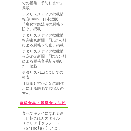
での脱毛 予防します」
掲載
テタリスメディア掲載情
報③JAMA 日本語版
「癌化学療法時の脱毛を
防ぐ」掲載
テタリスメディア掲載情
報④東京新聞 「抗がん剤
による脱毛を防止」掲載
テタリスメディア掲載情
報⑤読売新聞 「抗ガン剤
による脱毛育毛剤が効い
た」掲載
テタリス711についての
発表
【特集】抗がん剤の副作
用による脱毛でお悩みの
方へ
自然食品・穀菜食レシピ
食べてキレイになれる新
しい朝ごはんスタイル
サクサク【グラノーラ
（Granola）】とは！！