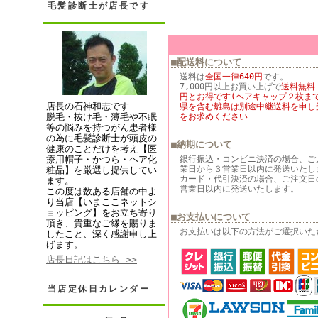
毛髪診断士が店長です
■配送料について
送料は
全国一律640円
です。
7,000円以上お買い上げで
送料無料
円とお得です(ヘアキャップ２枚まで
店長の石神和志です
県を含む離島は別途中継送料を申し
をお求めください
脱毛・抜け毛・薄毛や不眠
等の悩みを持つがん患者様
の為に毛髪診断士が頭皮の
■納期について
健康のことだけを考え【医
銀行振込・コンビニ決済の場合、ご
療用帽子・かつら・ヘア化
業日から３営業日以内に発送いたし
粧品】を厳選し提供してい
カード・代引決済の場合、ご注文日
ます。
営業日以内に発送いたします。
この度は数ある店舗の中よ
り当店【いまここネットシ
ョッピング】をお立ち寄り
■お支払いについて
頂き、貴重なご縁を賜りま
お支払いは以下の方法がご選択いた
したこと、深く感謝申し上
げます。
店長日記はこちら >>
当店定休日カレンダー