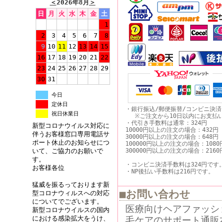
＜
2026年8月
＞
日
月
火
水
木
金
土
1
2
3
4
5
6
7
8
9
10
11
12
13
14
15
16
17
18
19
20
21
22
23
24
25
26
27
28
29
30
31
今日
定休日
・銀行振込/郵便振替/コンビニ決
祝日休業日
※ご注文から10日以内にお支払
・代引き手数料は通常：324円
新型コロナウイルス対応に
10000円以上の注文の場合：432円
伴うお客様窓口専用電話サ
30000円以上の注文の場合：648円
ポート休止のお知らせにつ
100000円以上の注文の場合：1080
300000円以上の注文の場合：2160
いて、ご協力のお願いで
す。
・コンビニ決済手数料は324円です
お客様各位
・NP後払い手数料は216円です。
猛威を振るっております新
■お問い合わせ
型コロナウィルスへの対応
についてでございます。
医療向けヘアファッシ
新型コロナウイルスの国内
毛ケアのサポート通販
における感染拡大をうけ、