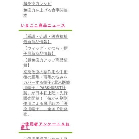
超免疫力レシピ
免疫力を上げる食事関連
本
いまここ商品ニュース
【看護・介護・医療福祉
最新商品情報】
【ウィッグ・かつら・帽
子最新商品情報】
【超免疫力アップ商品情
報】
投薬治療の副作用や手術
後の脱毛・薄毛の悩みを
カバーする帽子/北米医療
用帽子「PARKHURST社
製」が日本初上陸・先行
販売開始！「抗がん剤副
作用による脱毛時の「医
療用帽子」」全国で新発
売。
ご使用者アンケート＆お
便り
ご使用者様アンケート及