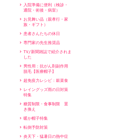
入院準備に便利（検診・
通院・術後・病室）
お見舞い品（親孝行・家
族・ギフト）
患者さんたちの休日
専門家の先生推奨品
TV/新聞雑誌で紹介されま
した
男性用：抗がん剤副作用
脱毛【医療帽子】
超免疫力レシピ：穀菜食
レイングッズ雨の日対策
特集
糖質制限・食事制限 置
き換え
暖か帽子特集
転倒予防対策
炎天下・猛暑日の熱中症