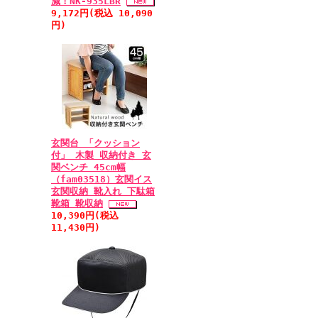
減！NK-935LBR
9,172円(税込 10,090
円)
玄関台 「クッション
付」 木製 収納付き 玄
関ベンチ 45cm幅
（fam03518）玄関イス
玄関収納 靴入れ 下駄箱
靴箱 靴収納
10,390円(税込
11,430円)