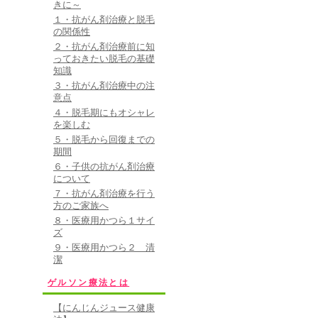
きに～
１・抗がん剤治療と脱毛
の関係性
２・抗がん剤治療前に知
っておきたい脱毛の基礎
知識
３・抗がん剤治療中の注
意点
４・脱毛期にもオシャレ
を楽しむ
５・脱毛から回復までの
期間
６・子供の抗がん剤治療
について
７・抗がん剤治療を行う
方のご家族へ
８・医療用かつら１サイ
ズ
９・医療用かつら２ 清
潔
ゲルソン療法とは
【にんじんジュース健康