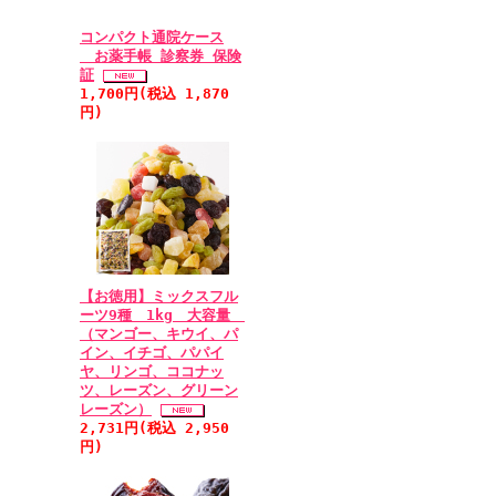
コンパクト通院ケース
お薬手帳 診察券 保険
証
1,700円(税込 1,870
円)
【お徳用】ミックスフル
ーツ9種 1kg 大容量
（マンゴー、キウイ、パ
イン、イチゴ、パパイ
ヤ、リンゴ、ココナッ
ツ、レーズン、グリーン
レーズン）
2,731円(税込 2,950
円)