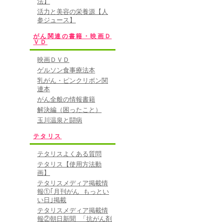
法】
活力と美容の栄養源【人
参ジュース】
がん関連の書籍・映画Ｄ
ＶＤ
映画ＤＶＤ
ゲルソン食事療法本
乳がん・ピンクリボン関
連本
がん全般の情報書籍
解決編（困ったこと）
玉川温泉と闘病
テタリス
テタリスよくある質問
テタリス【使用方法動
画】
テタリスメディア掲載情
報①｢月刊がん もっとい
い日｣掲載
テタリスメディア掲載情
報②朝日新聞 「抗がん剤