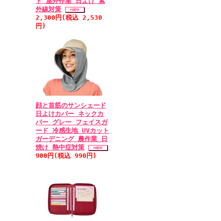
ト 屋外作業 日よけ 紫
外線対策
2,300円(税込 2,530
円)
顔と首筋のサンシェード
日よけカバー ネックカ
バー グレー フェイスガ
ード 冷感生地 UVカット
ガーデニング 農作業 日
焼け 熱中症対策
900円(税込 990円)