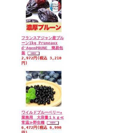
フランスアジャン産プル
ーン1kg Pruneaux
d'AgenPRUNE 簡易包
装
2,972円(税込 3,210
円)
ワイルドブルーベリー★
業務用 大容量１ｋｇ≪
常温≫野生種
6,472円(税込 6,990
円)