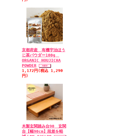
京都府産 有機宇治ほう
じ茶パウダー100g
ORGANIC HOUJICHA
POWDER
1,172円(税込 1,290
円)
木製玄関踏み台90 玄関
台【幅90cm】段差を軽