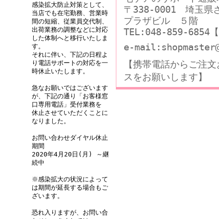
感染拡大防止対策として、
〒338-0001 埼玉
当店でも在宅勤務、営業時
プラザビル ５階
間の短縮、従業員交代制、
出荷業務の調整などに対応
TEL:048-859-68
した体制へと移行いたしま
e-mail:shopmaster
す。
それに伴い、下記の日程よ
【携帯電話からご注文
り電話サポートの対応を一
時休止いたします。
スをお願いします】
急なお願いではございます
が、下記の通り「お客様窓
口専用電話」受付業務を
休止させていただくことに
なりました。
お問い合わせダイヤル休止
期間
2020年4月20日(月) ～継
続中
※感染拡大の状況によって
は期間が延長する場合もご
ざいます。
恐れ入りますが、お問い合