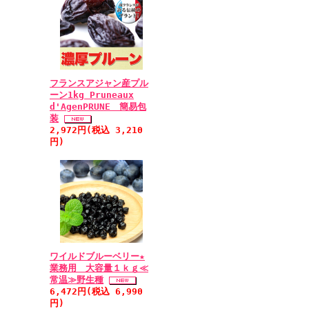
フランスアジャン産プル
ーン1kg Pruneaux
d'AgenPRUNE 簡易包
装
2,972円(税込 3,210
円)
ワイルドブルーベリー★
業務用 大容量１ｋｇ≪
常温≫野生種
6,472円(税込 6,990
円)