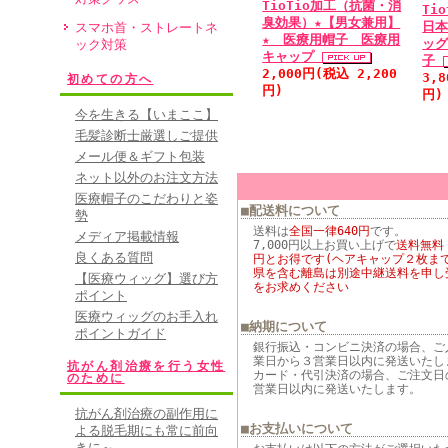
TioTio加工（抗菌・消
Ti
臭効果）★【男女兼用】
日本
スマホ首・ストレートネ
★ 医療用帽子 医療用
ッ
ック対策
キャップ
子
2,000円(税込 2,200
3,
初めての方へ
円)
円)
今を生きる【いまここ】
毛髪診断士厳選しご提供
メール便＆ギフト包装
ネット以外のお注文方法
医療帽子のこだわりと姿
■配送料について
勢
送料は
全国一律640円
です。
メディア掲載情報
7,000円以上お買い上げで
送料無料
良くある質問
円とお得です(ヘアキャップ２枚まで
県を含む離島は別途中継送料を申し
【医療ウィッグ】選び方
をお求めください
ポイント
医療ウィッグのお手入れ
■納期について
ポイントガイド
銀行振込・コンビニ決済の場合、ご
業日から３営業日以内に発送いたし
抗がん剤治療を行う女性
カード・代引決済の場合、ご注文日
のために
営業日以内に発送いたします。
抗がん剤治療の副作用に
■お支払いについて
よる脱毛期にも常に前向
きに～