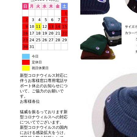
日
月
火
水
木
金
土
1
2
3
4
5
6
7
8
9
10
11
12
13
14
15
16
17
18
19
20
21
22
23
24
25
26
27
28
29
30
31
今日
定休日
祝日休業日
新型コロナウイルス対応に
伴うお客様窓口専用電話サ
ポート休止のお知らせにつ
いて、ご協力のお願いで
す。
お客様各位
猛威を振るっております新
型コロナウィルスへの対応
についてでございます。
新型コロナウイルスの国内
における感染拡大をうけ、