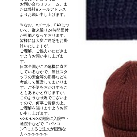
お問い合わせフォーム、ま
たは弊社eメールアドレス
よりお願い申し上げます。
※なお、eメール、FAXにつ
いて、従来通り24時間受付
が可能となっております。
皆様には大変ご迷惑をお掛
けいたしますが、
ご理解、ご協力いただきま
すようお願い申し上げま
す。
日本全国がこの危機に直面
しているなかで、当社スタ
ッフの安全等の影響などを
考慮して運営してまいりま
す。ご不便をおかけするこ
ともあるかと存じますが、
このような状況でございま
すので、何卒ご賢察の上、
ご理解を賜りますようお願
い申し上げます。
≪≪≪≪≪病院に入院中・
通院中などで “パソコ
ン”によるご注文が困難な
方へ≫≫≫≫≫