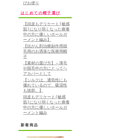
びお便り
はじめての帽子選び
【頭皮もデリケート(敏感
肌)になり弱くなった療養
中の方に優しいホールガ
ーメント編み】
【抗がん剤治療副作用脱
毛用のお洒落な医療用帽
子
【素材の選び方】～薄毛
や脱毛中の方にとってヘ
アカバーとして
【シルクは、通気性にも
優れているので、吸湿性
も抜群。】
頭皮もデリケート(敏感
肌)になり弱くなった療養
中の方に優しいホールガ
ーメント編み
新着商品