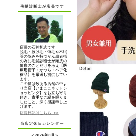
毛髪診断士が店長です
店長の石神和志です
脱毛・抜け毛・薄毛や不眠
等の悩みを持つがん患者様
の為に毛髪診断士が頭皮の
健康のことだけを考え【医
療用帽子・かつら・ヘア化
粧品】を厳選し提供してい
ます。
この度は数ある店舗の中よ
り当店【いまここネットシ
ョッピング】をお立ち寄り
頂き、貴重なご縁を賜りま
したこと、深く感謝申し上
げます。
店長日記はこちら >>
当店定休日カレンダー
＜
2026年8月
＞