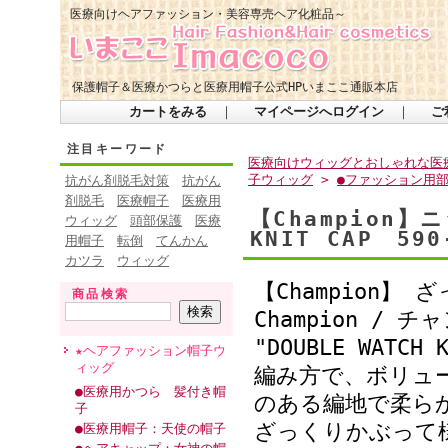
医療向けヘアファッション・美容専売ヘア化粧品～
保護帽子＆医療かつらと医療用帽子公式HPいまここ通販本店
カートをみる
｜
マイページへログイン
｜
ご
注目キーワード
医療向けウィッグとおしゃれな医療
子ウィッグ
>
●ファッション用
抗がん剤脱毛対策
抗がん
剤脱毛
医療帽子
医療用
【Champion】
ウィッグ
頭部保護
医療
KNIT CAP 590
用帽子
転倒
てんかん
カツラ
ウィッグ
【Champion
商品検索
Champion /
"DOUBLE WAT
★ヘアファッション帽子ウ
ィッグ
編み方で、ボリュ
●医療用かつら 髪付き帽
のある編地で柔ら
子
ざっくりかぶって
●医療用帽子：天使の帽子