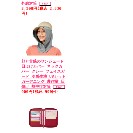
外線対策
2,300円(税込 2,530
円)
顔と首筋のサンシェード
日よけカバー ネックカ
バー グレー フェイスガ
ード 冷感生地 UVカット
ガーデニング 農作業 日
焼け 熱中症対策
900円(税込 990円)