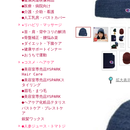
●健康関連映像商品
●医療・病院向け
●介護・介助・看護
●人工乳房・バストカバー
★リハビリ・マッサージ
★首・肩・背中コリの解消
★骨盤補正・腰悩み楽
★ダイエット・下腹ケア
★健康サポートインナー
★おうちで運動
★コスメ・ヘアケア
●美容室専売品YSPARK
Hair Care
●美容室専売品YSPARKス
拡大表
タイリング
●眉毛・まつ毛
●美容室専売品YSPARK
●ヘアケア化粧品テタリス
バストケア・ブレストケ
ア
銀髪ワックス
●人参ジュース・トマトジ