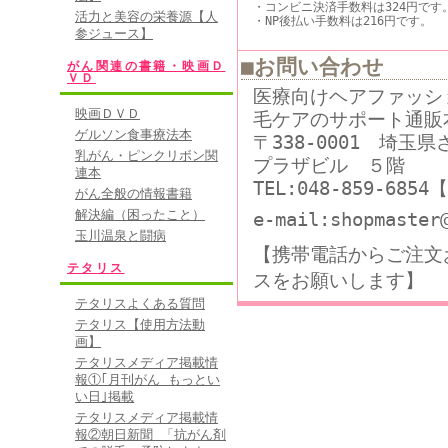
・コンビニ決済手数料は324円です
活力と美容の栄養源【人
・NP後払い手数料は216円です。
参ジュース】
■お問い合わせ
がん関連の書籍・映画Ｄ
ＶＤ
医療向けヘアファッシ
映画ＤＶＤ
毛ケアのサポート通販
ゲルソン食事療法本
〒338-0001 埼玉
乳がん・ピンクリボン関
プラザビル ５階
連本
TEL:048-859-68
がん全般の情報書籍
解決編（困ったこと）
e-mail:shopmaster
玉川温泉と闘病
【携帯電話からご注文
テタリス
スをお願いします】
テタリスよくある質問
テタリス【使用方法動
画】
テタリスメディア掲載情
報①｢月刊がん もっとい
い日｣掲載
テタリスメディア掲載情
報②朝日新聞 「抗がん剤