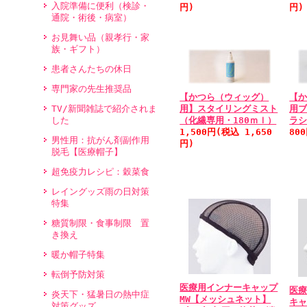
入院準備に便利（検診・
円)
円)
通院・術後・病室）
お見舞い品（親孝行・家
族・ギフト）
患者さんたちの休日
専門家の先生推奨品
【かつら（ウィッグ）
【
TV/新聞雑誌で紹介されま
用】スタイリングミスト
用
した
（化繊専用・180ｍｌ）
ラ
1,500円(税込 1,650
80
男性用：抗がん剤副作用
円)
脱毛【医療帽子】
超免疫力レシピ：穀菜食
レイングッズ雨の日対策
特集
糖質制限・食事制限 置
き換え
暖か帽子特集
転倒予防対策
医療用インナーキャップ
医
炎天下・猛暑日の熱中症
MW【メッシュネット】
キャ
対策グッズ