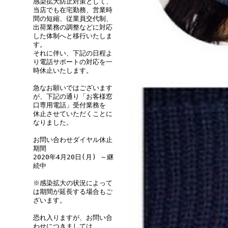
感染拡大防止対策として、
当店でも在宅勤務、営業時
間の短縮、従業員交代制、
出荷業務の調整などに対応
した体制へと移行いたしま
す。
それに伴い、下記の日程よ
り電話サポートの対応を一
時休止いたします。
急なお願いではございます
が、下記の通り「お客様窓
口専用電話」受付業務を
休止させていただくことに
なりました。
お問い合わせダイヤル休止
期間
2020年4月20日(月) ～継
続中
※感染拡大の状況によって
は期間が延長する場合もご
ざいます。
恐れ入りますが、お問い合
わせにつきましては