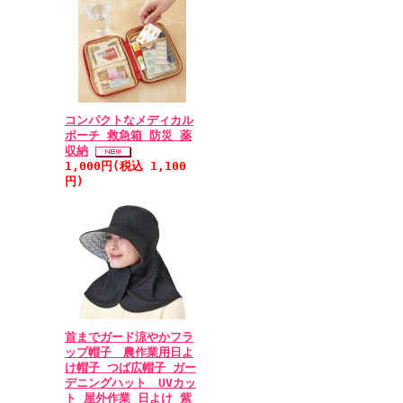
コンパクトなメディカル
ポーチ 救急箱 防災 薬
収納
1,000円(税込 1,100
円)
首までガード涼やかフラ
ップ帽子 農作業用日よ
け帽子 つば広帽子 ガー
デニングハット UVカッ
ト 屋外作業 日よけ 紫