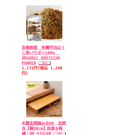
京都府産 有機宇治ほう
じ茶パウダー100g
ORGANIC HOUJICHA
POWDER
1,172円(税込 1,290
円)
木製玄関踏み台90 玄関
台【幅90cm】段差を軽
減！NK-935LBR