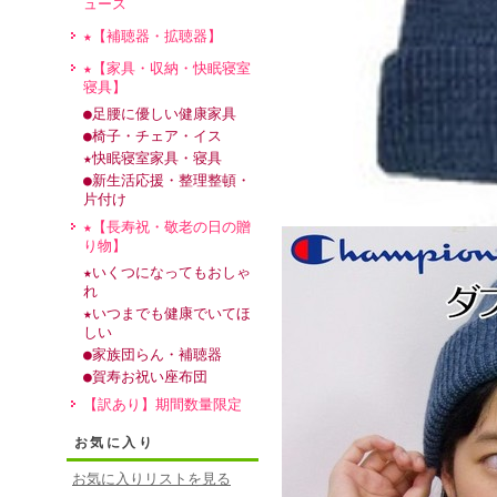
ュース
★【補聴器・拡聴器】
★【家具・収納・快眠寝室
寝具】
●足腰に優しい健康家具
●椅子・チェア・イス
★快眠寝室家具・寝具
●新生活応援・整理整頓・
片付け
★【長寿祝・敬老の日の贈
り物】
★いくつになってもおしゃ
れ
★いつまでも健康でいてほ
しい
●家族団らん・補聴器
●賀寿お祝い座布団
【訳あり】期間数量限定
お気に入り
お気に入りリストを見る