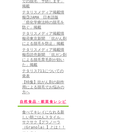
での脱毛 予防します」
掲載
テタリスメディア掲載情
報③JAMA 日本語版
「癌化学療法時の脱毛を
防ぐ」掲載
テタリスメディア掲載情
報④東京新聞 「抗がん剤
による脱毛を防止」掲載
テタリスメディア掲載情
報⑤読売新聞 「抗ガン剤
による脱毛育毛剤が効い
た」掲載
テタリス711についての
発表
【特集】抗がん剤の副作
用による脱毛でお悩みの
方へ
自然食品・穀菜食レシピ
食べてキレイになれる新
しい朝ごはんスタイル
サクサク【グラノーラ
（Granola）】とは！！