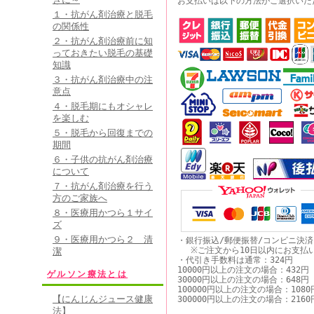
お支払いは以下の方法がご選択いた
１・抗がん剤治療と脱毛
の関係性
２・抗がん剤治療前に知
っておきたい脱毛の基礎
知識
３・抗がん剤治療中の注
意点
４・脱毛期にもオシャレ
を楽しむ
５・脱毛から回復までの
期間
６・子供の抗がん剤治療
について
７・抗がん剤治療を行う
方のご家族へ
８・医療用かつら１サイ
ズ
９・医療用かつら２ 清
・銀行振込/郵便振替/コンビニ決
※ご注文から10日以内にお支払
潔
・代引き手数料は通常：324円
10000円以上の注文の場合：432円
ゲルソン療法とは
30000円以上の注文の場合：648円
100000円以上の注文の場合：1080
【にんじんジュース健康
300000円以上の注文の場合：2160
法】