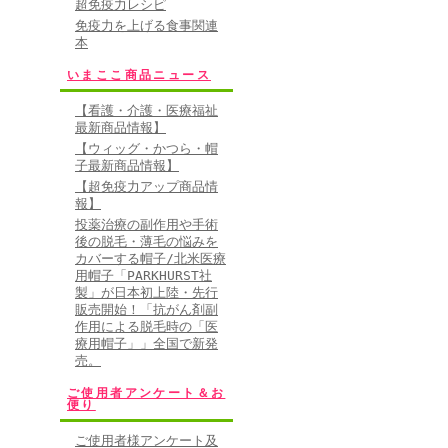
超免疫力レシピ
免疫力を上げる食事関連
本
いまここ商品ニュース
【看護・介護・医療福祉
最新商品情報】
【ウィッグ・かつら・帽
子最新商品情報】
【超免疫力アップ商品情
報】
投薬治療の副作用や手術
後の脱毛・薄毛の悩みを
カバーする帽子/北米医療
用帽子「PARKHURST社
製」が日本初上陸・先行
販売開始！「抗がん剤副
作用による脱毛時の「医
療用帽子」」全国で新発
売。
ご使用者アンケート＆お
便り
ご使用者様アンケート及