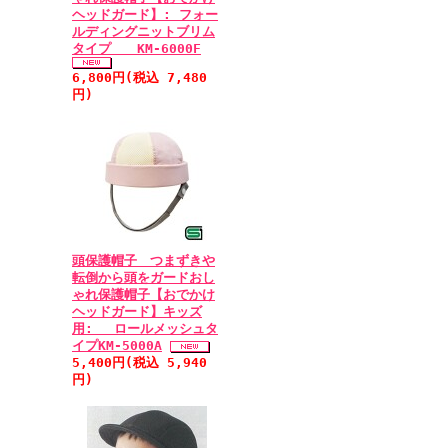
ヘッドガード】: フォー
ルディングニットブリム
タイプ KM-6000F
6,800円(税込 7,480
円)
頭保護帽子 つまずきや
転倒から頭をガードおし
ゃれ保護帽子【おでかけ
ヘッドガード】キッズ
用: ロールメッシュタ
イプKM-5000A
5,400円(税込 5,940
円)