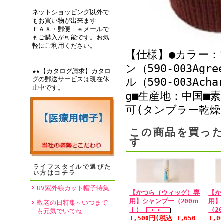
ネットショッピング以外で
もお買い物が出来ます
ＦＡＸ・郵便・ｅメールで
もご購入が可能です。お気
軽にご利用ください。
【仕様】●カラー：マ
ン（590-003Ag
★★【カタログ請求】カタロ
グの郵送サービスは現在休
ル（590-003Ach
止中です。
g■生産地：中国■
可(タンブラー乾
この商品を買っ
す
ライフスタイルで選びた
い方はコチラ
UV紫外線カット帽子特集
【かつら（ウィッグ）専
【
用】シャンプー（200ｍ
用
敬老の日特集～いつまで
ｌ）
（2
も元気でいてね
1,500円(税込 1,650
1,