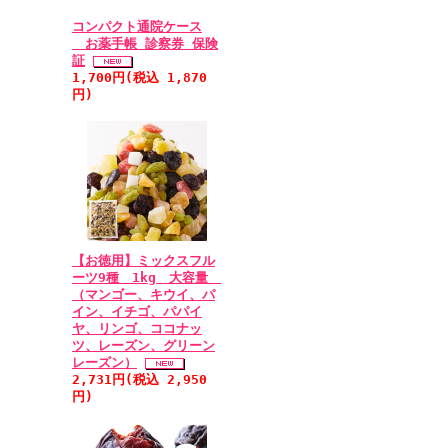
コンパクト通院ケース
お薬手帳 診察券 保険
証
1,700円(税込 1,870
円)
【お徳用】ミックスフル
ーツ9種 1kg 大容量
（マンゴー、キウイ、パ
イン、イチゴ、パパイ
ヤ、リンゴ、ココナッ
ツ、レーズン、グリーン
レーズン）
2,731円(税込 2,950
円)