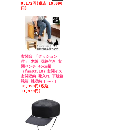
9,172円(税込 10,090
円)
玄関台 「クッション
付」 木製 収納付き 玄
関ベンチ 45cm幅
（fam03518）玄関イス
玄関収納 靴入れ 下駄箱
靴箱 靴収納
10,390円(税込
11,430円)