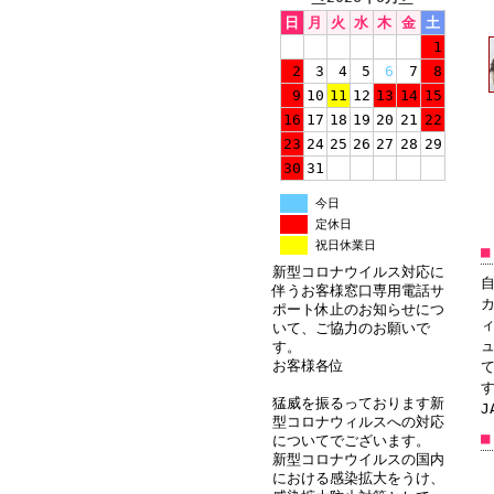
日
月
火
水
木
金
土
1
2
3
4
5
6
7
8
9
10
11
12
13
14
15
16
17
18
19
20
21
22
23
24
25
26
27
28
29
30
31
今日
定休日
祝日休業日
■
新型コロナウイルス対応に
伴うお客様窓口専用電話サ
ポート休止のお知らせにつ
いて、ご協力のお願いで
す。
お客様各位
す
猛威を振るっております新
J
型コロナウィルスへの対応
■
についてでございます。
新型コロナウイルスの国内
における感染拡大をうけ、