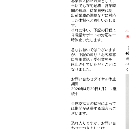
感染拡大防止対策として、
当店でも在宅勤務、営業時
間の短縮、従業員交代制、
出荷業務の調整などに対応
した体制へと移行いたしま
す。
それに伴い、下記の日程よ
り電話サポートの対応を一
時休止いたします。
急なお願いではございます
●
が、下記の通り「お客様窓
囲
口専用電話」受付業務を
休止させていただくことに
なりました。
お問い合わせダイヤル休止
期間
2020年4月20日(月) ～継
続中
※感染拡大の状況によって
は期間が延長する場合もご
ざいます。
恐れ入りますが、お問い合
わせにつきましては