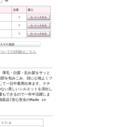
在庫
購入
○
○
○
ついての詳細はこちら
、薄毛・白髪・乱れ髪をサッと
頭部を包みこみ、頭に心地よくフ
して一日中着用出来ます。ナチ
のない美しいシルエットを演出し
濯もできるので一年中活躍しま
産品(安心安全のMade in
メッシュ