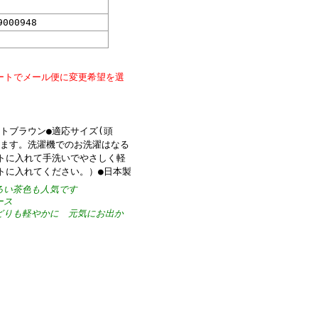
9000948
ートでメール便に変更希望を選
:ライトブラウン●適応サイズ(頭
できます。洗濯機でのお洗濯はなる
トに入れて手洗いでやさしく軽
トに入れてください。）●日本製
るい茶色も人気です
ース
どりも軽やかに 元気にお出か