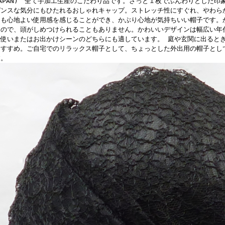
JAPAN) 全て手加工生産のこだわり品です。さっと１枚でふんわりとした印
ガンスな気分にもひたれるおしゃれキャップ。ストレッチ性にすぐれ、やわら
ても心地よい使用感を感じることができ、かぶり心地が気持ちいい帽子です。
るので、頭がしめつけられることもありません。かわいいデザインは幅広い年
段使いまたはお出かけシーンのどちらにも適しています。 庭や玄関に出ると
おすすめ。ご自宅でのリラックス帽子として、ちょっとした外出用の帽子とし
す。