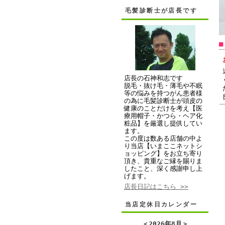
毛髪診断士が店長です
店長の石神和志です
脱毛・抜け毛・薄毛や不眠
等の悩みを持つがん患者様
の為に毛髪診断士が頭皮の
健康のことだけを考え【医
療用帽子・かつら・ヘア化
粧品】を厳選し提供してい
ます。
この度は数ある店舗の中よ
り当店【いまここネットシ
ョッピング】をお立ち寄り
頂き、貴重なご縁を賜りま
したこと、深く感謝申し上
げます。
店長日記はこちら >>
当店定休日カレンダー
＜
2026年8月
＞