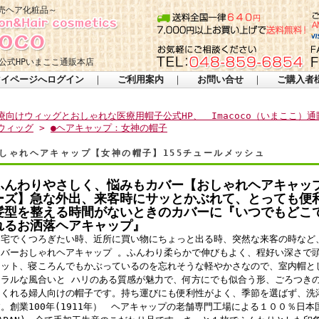
売ヘア化粧品～
公式HPいまここ通販本店
マイページへログイン
｜
ご利用案内
｜
お問い合せ
｜
ご購入者
療向けウィッグとおしゃれな医療用帽子公式HP、 Imacoco（いまここ）通
ウィッグ
>
●ヘアキャップ：女神の帽子
しゃれヘアキャップ【女神の帽子】155チュールメッシュ
ふんわりやさしく、悩みもカバー【おしゃれヘアキャッ
ーズ】急な外出、来客時にサッとかぶれて、とっても便
髪型を整える時間がないときのカバーに『いつでもどこ
れるお洒落ヘアキャップ』
自宅でくつろぎたい時、近所に買い物にちょっと出る時、突然な来客の時など
カバーおしゃれヘアキャップ 。ふんわり柔らかで伸びもよく、程好い深さで
ィット、寝ころんでもかぶっているのを忘れそうな軽やかさなので、室内帽と
ュラルな風合いと ハリのある質感が魅力で、何方にでも似合う形、ごろつき
てくれる婦人向けの帽子です。持ち運びにも便利性がよく、季節を選ばず、洗
。創業100年(1911年） ヘアキャップの老舗専門工場による１００％日本国