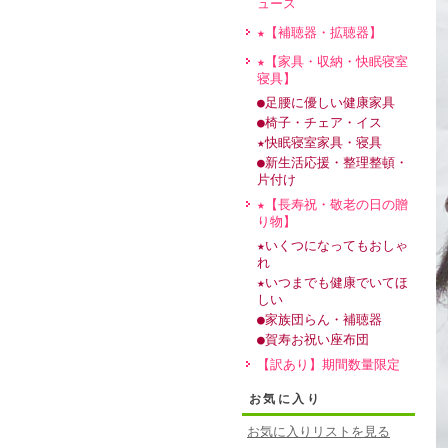
ュース
★【補聴器・拡聴器】
★【家具・収納・快眠寝室
寝具】
●足腰に優しい健康家具
●椅子・チェア・イス
★快眠寝室家具・寝具
●新生活応援・整理整頓・
片付け
★【長寿祝・敬老の日の贈
り物】
★いくつになってもおしゃ
れ
★いつまでも健康でいてほ
しい
●家族団らん・補聴器
●賀寿お祝い座布団
【訳あり】期間数量限定
お気に入り
お気に入りリストを見る