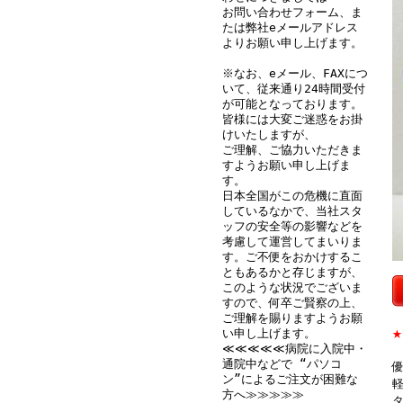
お問い合わせフォーム、ま
たは弊社eメールアドレス
よりお願い申し上げます。
※なお、eメール、FAXにつ
いて、従来通り24時間受付
が可能となっております。
皆様には大変ご迷惑をお掛
けいたしますが、
ご理解、ご協力いただきま
すようお願い申し上げま
す。
日本全国がこの危機に直面
しているなかで、当社スタ
ッフの安全等の影響などを
考慮して運営してまいりま
す。ご不便をおかけするこ
ともあるかと存じますが、
このような状況でございま
すので、何卒ご賢察の上、
ご理解を賜りますようお願
い申し上げます。
≪≪≪≪≪病院に入院中・
通院中などで “パソコ
ン”によるご注文が困難な
方へ≫≫≫≫≫