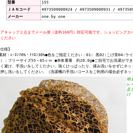
型番
155
ＪＡＮコード
4973509000924 / 4973509000931 / 497350
メーカー
one by one
ヘアキャップ２点までメール便（送料160円）対応可能です。ショッピングカ
択ください
【仕様】
素材：ﾚｰﾖﾝ70%・ﾅｲﾛﾝ30%●色をご指定ください：01: 黒02:こげ茶04
）：フリーサイズ55～65ｃｍ ●本体重量 約20.0g●ご自宅でお洗濯が
べく避け、手洗いをしてください。強くひっぱったり、揉み洗いをせずにネッ
く押し洗いをしてください。（洗濯機の手洗いコースをご利用の場合必ずネッ
明
レ
足
け