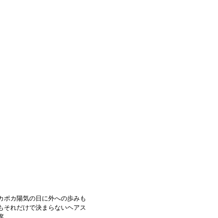
カポカ陽気の日に外への歩みも
もそれだけで決まらないヘアス
席。