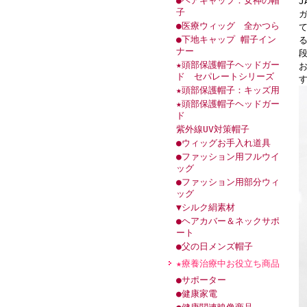
●ヘアキャップ：女神の帽
子
●医療ウィッグ 全かつら
●下地キャップ 帽子イン
ナー
★頭部保護帽子ヘッドガー
ド セパレートシリーズ
★頭部保護帽子：キッズ用
★頭部保護帽子ヘッドガー
ド
紫外線UV対策帽子
●ウィッグお手入れ道具
●ファッション用フルウイ
ッグ
●ファッション用部分ウィ
ッグ
▼シルク絹素材
●ヘアカバー＆ネックサポ
ート
●父の日メンズ帽子
★療養治療中お役立ち商品
●サポーター
●健康家電