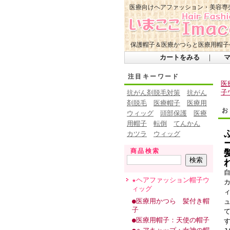
医療向けヘアファッション・美容専
保護帽子＆医療かつらと医療用帽子
カートをみる
｜
注目キーワード
医
子
抗がん剤脱毛対策
抗がん
剤脱毛
医療帽子
医療用
お
ウィッグ
頭部保護
医療
用帽子
転倒
てんかん
カツラ
ウィッグ
商品検索
★ヘアファッション帽子ウ
ィッグ
●医療用かつら 髪付き帽
子
●医療用帽子：天使の帽子
す