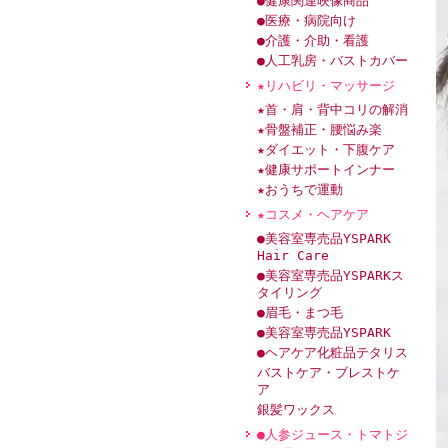
●健康関連映像商品
●医療・病院向け
●介護・介助・看護
●人工乳房・バストカバー
★リハビリ・マッサージ
★首・肩・背中コリの解消
★骨盤補正・腰悩み楽
★ダイエット・下腹ケア
★健康サポートインナー
★おうちで運動
★コスメ・ヘアケア
●美容室専売品YSPARK
Hair Care
●美容室専売品YSPARKス
タイリング
●眉毛・まつ毛
●美容室専売品YSPARK
●ヘアケア化粧品テタリス
バストケア・ブレストケ
ア
銀髪ワックス
●人参ジュース・トマトジ