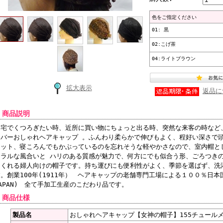
色をご指定ください
01: 黒
02:こげ茶
04:ライトブラウン
拡大表示
返品に
 商品説明
自宅でくつろぎたい時、近所に買い物にちょっと出る時、突然な来客の時など
カバーおしゃれヘアキャップ 。ふんわり柔らかで伸びもよく、程好い深さで
ィット、寝ころんでもかぶっているのを忘れそうな軽やかさなので、室内帽と
ュラルな風合いと ハリのある質感が魅力で、何方にでも似合う形、ごろつき
てくれる婦人向けの帽子です。持ち運びにも便利性がよく、季節を選ばず、洗
。創業100年(1911年） ヘアキャップの老舗専門工場による１００％日本国
APAN) 全て手加工生産のこだわり品です。
 商品仕様
製品名
おしゃれヘアキャップ【女神の帽子】155チュール