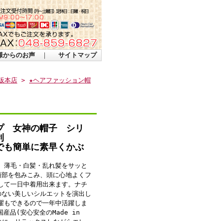
様からのお声
｜
サイトマップ
販本店
>
★ヘアファッション帽
プ 女神の帽子 シリ
利
でも簡単に素早くかぶ
、薄毛・白髪・乱れ髪をサッと
頭部を包みこみ、頭に心地よくフ
して一日中着用出来ます。ナチ
のない美しいシルエットを演出し
濯もできるので一年中活躍しま
産品(安心安全のMade in