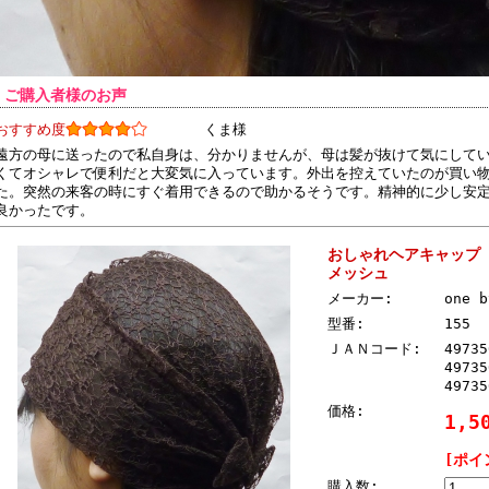
■ ご購入者様のお声
おすすめ度
くま様
遠方の母に送ったので私自身は、分かりませんが、母は髪が抜けて気にして
くてオシャレで便利だと大変気に入っています。外出を控えていたのが買い
た。突然の来客の時にすぐ着用できるので助かるそうです。精神的に少し安
良かったです。
おしゃれヘアキャップ【
メッシュ
メーカー:
one b
型番:
155
ＪＡＮコード:
49735
49735
49735
価格:
1,5
[ポイ
購入数: