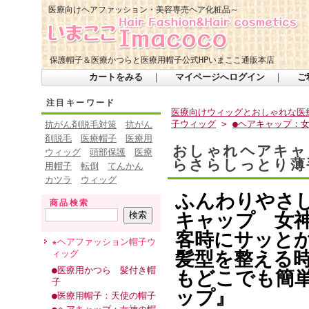
医療向けヘアファッション・美容専売ヘア化粧品～
保護帽子＆医療かつらと医療用帽子公式HPいまここ通販本店
カートをみる
｜
マイページへログイン
｜
ご
注目キーワード
医療向けウィッグとおしゃれな医療
子ウィッグ
>
●ヘアキャップ：
抗がん剤脱毛対策
抗がん
剤脱毛
医療帽子
医療用
おしゃれヘアキャ
ウィッグ
頭部保護
医療
らさらしっとり
用帽子
転倒
てんかん
カツラ
ウィッグ
ふんわりやさ
商品検索
キャップ 女
客時にサッと
★ヘアファッション帽子ウ
髪型を整える
ィッグ
●医療用かつら 髪付き帽
もどこでも簡
子
ップ』
●医療用帽子：天使の帽子