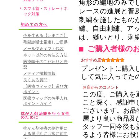
角形の編地のみで
スマホ首・ストレートネ
レースの進展と普
ック対策
刺繍を施したもの
初めての方へ
繍、自由刺繍、ア
今を生きる【いまここ】
は、縫いとり、刺
毛髪診断士厳選しご提供
■ ご購入者様の
メール便＆ギフト包装
ネット以外のお注文方法
おすすめ度
医療帽子のこだわりと姿
勢
プレゼントに購入
メディア掲載情報
して気に入ってた
良くある質問
【医療ウィッグ】選び方
お店からのコメント
ポイント
この度、ご購入を
医療ウィッグのお手入れ
こと深く、感謝申
ポイントガイド
ございます。お品
抗がん剤治療を行う女性
層より良い商品及
のために
タッフ一同今後も
抗がん剤治療の副作用に
るよう皆様にお役
よる脱毛期にも常に前向
きに～