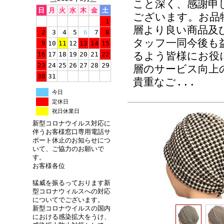
こと深く、感謝申
日
月
火
水
木
金
土
ございます。お品
1
層より良い商品及
2
3
4
5
6
7
8
タッフ一同今後も
9
10
11
12
13
14
15
るよう皆様にお役
16
17
18
19
20
21
22
23
24
25
26
27
28
29
層のサービス向上
30
31
貴重なご
...
今日
定休日
祝日休業日
新型コロナウイルス対応に
伴うお客様窓口専用電話サ
ポート休止のお知らせにつ
いて、ご協力のお願いで
す。
お客様各位
猛威を振るっております新
型コロナウィルスへの対応
についてでございます。
新型コロナウイルスの国内
における感染拡大をうけ、