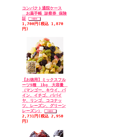
コンパクト通院ケース
お薬手帳 診察券 保険
証
1,700円(税込 1,870
円)
【お徳用】ミックスフル
ーツ9種 1kg 大容量
（マンゴー、キウイ、パ
イン、イチゴ、パパイ
ヤ、リンゴ、ココナッ
ツ、レーズン、グリーン
レーズン）
2,731円(税込 2,950
円)