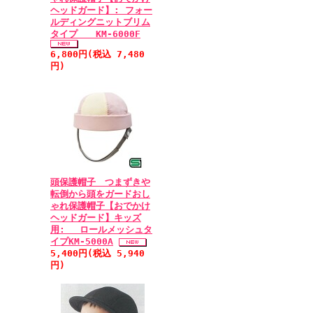
ヘッドガード】: フォー
ルディングニットブリム
タイプ KM-6000F
6,800円(税込 7,480
円)
頭保護帽子 つまずきや
転倒から頭をガードおし
ゃれ保護帽子【おでかけ
ヘッドガード】キッズ
用: ロールメッシュタ
イプKM-5000A
5,400円(税込 5,940
円)