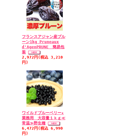
フランスアジャン産プル
ーン1kg Pruneaux
d'AgenPRUNE 簡易包
装
2,972円(税込 3,210
円)
ワイルドブルーベリー★
業務用 大容量１ｋｇ≪
常温≫野生種
6,472円(税込 6,990
円)