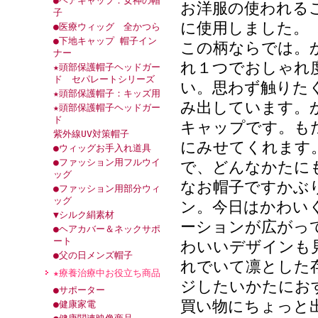
●ヘアキャップ：女神の帽
お洋服の使われる
子
に使用しました。
●医療ウィッグ 全かつら
●下地キャップ 帽子イン
この柄ならでは。
ナー
れ１つでおしゃれ
★頭部保護帽子ヘッドガー
ド セパレートシリーズ
い。思わず触りた
★頭部保護帽子：キッズ用
み出しています。
★頭部保護帽子ヘッドガー
ド
キャップです。も
紫外線UV対策帽子
にみせてくれます
●ウィッグお手入れ道具
●ファッション用フルウイ
で、どんなかたに
ッグ
なお帽子ですかぶ
●ファッション用部分ウィ
ッグ
ン。今日はかわい
▼シルク絹素材
ーションが広がっ
●ヘアカバー＆ネックサポ
ート
わいいデザインも
●父の日メンズ帽子
れでいて凛とした
★療養治療中お役立ち商品
ジしたいかたにお
●サポーター
買い物にちょっと
●健康家電