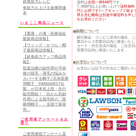
超免疫力レシピ
送料は
全国一律640円
です。
7,000円以上お買い上げで
送料無料
免疫力を上げる食事関連
円とお得です(ヘアキャップ２枚まで
本
県を含む離島は別途中継送料を申し
をお求めください
いまここ商品ニュース
■納期について
【看護・介護・医療福祉
銀行振込・コンビニ決済の場合、ご
最新商品情報】
業日から３営業日以内に発送いたし
【ウィッグ・かつら・帽
カード・代引決済の場合、ご注文日
子最新商品情報】
営業日以内に発送いたします。
【超免疫力アップ商品情
報】
■お支払いについて
投薬治療の副作用や手術
お支払いは以下の方法がご選択いた
後の脱毛・薄毛の悩みを
カバーする帽子/北米医療
用帽子「PARKHURST社
製」が日本初上陸・先行
販売開始！「抗がん剤副
作用による脱毛時の「医
療用帽子」」全国で新発
売。
ご使用者アンケート＆お
便り
ご使用者様アンケート及