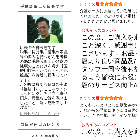
おすすめ度
毛髪診断士が店長です
介護ホームに入居している母に
くれました。かぶりやすい素材
ていただきたいと思いました。
お店からのコメント
この度、ご購入を
こと深く、感謝申
店長の石神和志です
ございます。お品
脱毛・抜け毛・薄毛や不眠
等の悩みを持つがん患者様
層より良い商品及
の為に毛髪診断士が頭皮の
健康のことだけを考え【医
タッフ一同今後も
療用帽子・かつら・ヘア化
粧品】を厳選し提供してい
るよう皆様にお役
ます。
層のサービス向上
この度は数ある店舗の中よ
り当店【いまここネットシ
ョッピング】をお立ち寄り
頂き、貴重なご縁を賜りま
おすすめ度
したこと、深く感謝申し上
とてもしっとりとした馴染みや
げます。
これからの季節に使うには白黒
店長日記はこちら >>
した。この生地、デザインで無
当店定休日カレンダー
お店からのコメント
この度、ご購入を
＜
2026年8月
＞