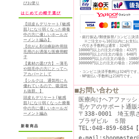
びお便り
はじめての帽子選び
【頭皮もデリケート(敏感
肌)になり弱くなった療養
中の方に優しいホールガ
・銀行振込/郵便振替/コンビニ決
ーメント編み】
※ご注文から10日以内にお支払
・代引き手数料は通常：324円
【抗がん剤治療副作用脱
10000円以上の注文の場合：432円
毛用のお洒落な医療用帽
30000円以上の注文の場合：648円
子
100000円以上の注文の場合：1080
300000円以上の注文の場合：2160
【素材の選び方】～薄毛
や脱毛中の方にとってヘ
・コンビニ決済手数料は324円です
アカバーとして
・NP後払い手数料は216円です。
【シルクは、通気性にも
優れているので、吸湿性
■お問い合わせ
も抜群。】
頭皮もデリケート(敏感
医療向けヘアファッシ
肌)になり弱くなった療養
毛ケアのサポート通販
中の方に優しいホールガ
〒338-0001 埼玉
ーメント編み
プラザビル ５階
新着商品
TEL:048-859-68
e-mail:shopmaster