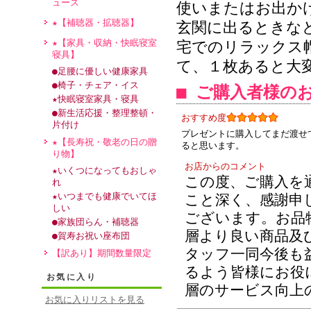
ュース
使いまたはお出か
★【補聴器・拡聴器】
玄関に出るときな
★【家具・収納・快眠寝室
宅でのリラックス
寝具】
て、１枚あると大
●足腰に優しい健康家具
●椅子・チェア・イス
■ ご購入者様の
★快眠寝室家具・寝具
●新生活応援・整理整頓・
おすすめ度
片付け
プレゼントに購入してまだ渡せ
★【長寿祝・敬老の日の贈
ると思います。
り物】
お店からのコメント
★いくつになってもおしゃ
この度、ご購入を
れ
★いつまでも健康でいてほ
こと深く、感謝申
しい
ございます。お品
●家族団らん・補聴器
層より良い商品及
●賀寿お祝い座布団
タッフ一同今後も
【訳あり】期間数量限定
るよう皆様にお役
お気に入り
層のサービス向上
お気に入りリストを見る