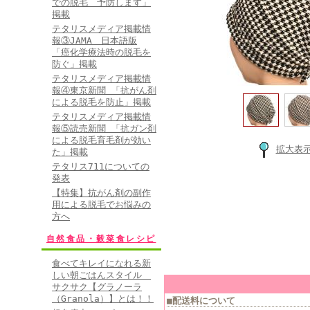
での脱毛 予防します」
掲載
テタリスメディア掲載情
報③JAMA 日本語版
「癌化学療法時の脱毛を
防ぐ」掲載
テタリスメディア掲載情
報④東京新聞 「抗がん剤
による脱毛を防止」掲載
テタリスメディア掲載情
報⑤読売新聞 「抗ガン剤
による脱毛育毛剤が効い
拡大表
た」掲載
テタリス711についての
発表
【特集】抗がん剤の副作
用による脱毛でお悩みの
方へ
自然食品・穀菜食レシピ
食べてキレイになれる新
しい朝ごはんスタイル
サクサク【グラノーラ
（Granola）】とは！！
■配送料について