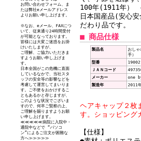
お問い合わせフォーム、ま
100年(1911
たは弊社eメールアドレス
日本国産品(安心安全
よりお願い申し上げます。
だわり品です。
※なお、eメール、FAXにつ
いて、従来通り24時間受付
■ 商品仕様
が可能となっております。
皆様には大変ご迷惑をお掛
けいたしますが、
製品名
おしゃ
ご理解、ご協力いただきま
手）
すようお願い申し上げま
型番
19002
す。
日本全国がこの危機に直面
ＪＡＮコード
49735
しているなかで、当社スタ
メーカー
one b
ッフの安全等の影響などを
考慮して運営してまいりま
製造年
2011
す。ご不便をおかけするこ
ともあるかと存じますが、
このような状況でございま
ヘアキャップ２枚
すので、何卒ご賢察の上、
ご理解を賜りますようお願
す。ショッピング
い申し上げます。
≪≪≪≪≪病院に入院中・
通院中などで “パソコ
【仕様】
ン”によるご注文が困難な
方へ≫≫≫≫≫
●素材：ポリエステル