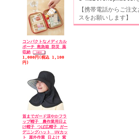
【携帯電話からご注文
スをお願いします】
コンパクトなメディカル
ポーチ 救急箱 防災 薬
収納
1,000円(税込 1,100
円)
首までガード涼やかフラ
ップ帽子 農作業用日よ
け帽子 つば広帽子 ガー
デニングハット UVカッ
ト 屋外作業 日よけ 紫