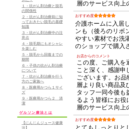
層のサービス向上
１・抗がん剤治療と脱毛
の関係性
おすすめ度
２・抗がん剤治療前に知
っておきたい脱毛の基礎
介護ホームに入居
知識
ンも（後ろのリボ
３・抗がん剤治療中の注
やすい素材でお洗
意点
４・脱毛期にもオシャレ
のショップで購入
を楽しむ
５・脱毛から回復までの
お店からのコメント
期間
この度、ご購入を
６・子供の抗がん剤治療
こと深く、感謝申
について
ございます。お品
７・抗がん剤治療を行う
方のご家族へ
層より良い商品及
８・医療用かつら１サイ
タッフ一同今後も
ズ
９・医療用かつら２ 清
るよう皆様にお役
潔
層のサービス向上
ゲルソン療法とは
おすすめ度
【にんじんジュース健康
とてもしっとりと
法】