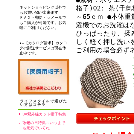
格子)02: 茶(千
ネットショッピング以外で
もお買い物が出来ます
～65ｃｍ ●本体
ＦＡＸ・郵便・ｅメールで
もご購入が可能です。お気
濯機でのお洗濯は
軽にご利用ください。
ひっぱったり、揉
しく軽く押し洗い
★★【カタログ請求】カタロ
グの郵送サービスは現在休
ご利用の場合必ず
止中です。
ライフスタイルで選びた
い方はコチラ
UV紫外線カット帽子特集
敬老の日特集～いつまで
も元気でいてね