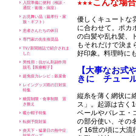
★★★こんな場合
入院準備に便利（検診・
通院・術後・病室）
お見舞い品（親孝行・家
優しくキュートな
族・ギフト）
に合わせて。ポカ
患者さんたちの休日
の白髪や乱れ髪、
専門家の先生推奨品
もそれだけで決ま
TV/新聞雑誌で紹介されま
好印象。料理時に
した
男性用：抗がん剤副作用
脱毛【医療帽子】
【大事なお式
超免疫力レシピ：穀菜食
きに チュー
レイングッズ雨の日対策
特集
縦糸を薄く網状に
糖質制限・食事制限 置
ス」。起源は古く
き換え
ベールやバレエ・
暖か帽子特集
の部分使い、その
転倒予防対策
イ16世の頃に大
炎天下・猛暑日の熱中症
対策グッズ