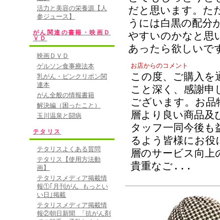
活力と美容の栄養源【人
だと思います。た
参ジュース】
うには白黒の配分
がん関連の書籍・映画Ｄ
やすいのかなと思
ＶＤ
あったら欲しいで
映画ＤＶＤ
お店からのコメント
ゲルソン食事療法本
この度、ご購入を
乳がん・ピンクリボン関
連本
こと深く、感謝申
がん全般の情報書籍
ございます。お品
解決編（困ったこと）
層より良い商品及
玉川温泉と闘病
タッフ一同今後も
テタリス
るよう皆様にお役
テタリスよくある質問
層のサービス向上
テタリス【使用方法動
貴重なご
...
画】
テタリスメディア掲載情
報①｢月刊がん もっとい
い日｣掲載
テタリスメディア掲載情
報②朝日新聞 「抗がん剤