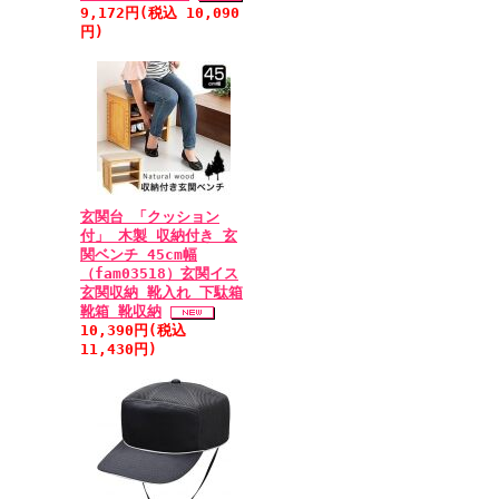
9,172円(税込 10,090
円)
玄関台 「クッション
付」 木製 収納付き 玄
関ベンチ 45cm幅
（fam03518）玄関イス
玄関収納 靴入れ 下駄箱
靴箱 靴収納
10,390円(税込
11,430円)