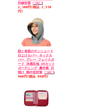
外線対策
2,300円(税込 2,530
円)
顔と首筋のサンシェード
日よけカバー ネックカ
バー グレー フェイスガ
ード 冷感生地 UVカット
ガーデニング 農作業 日
焼け 熱中症対策
900円(税込 990円)