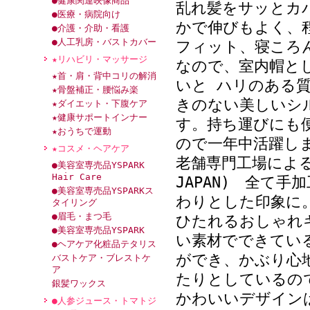
●健康関連映像商品
乱れ髪をサッとカ
●医療・病院向け
かで伸びもよく、
●介護・介助・看護
●人工乳房・バストカバー
フィット、寝ころ
★リハビリ・マッサージ
なので、室内帽と
★首・肩・背中コリの解消
いと ハリのある
★骨盤補正・腰悩み楽
きのない美しいシ
★ダイエット・下腹ケア
★健康サポートインナー
す。持ち運びにも
★おうちで運動
ので一年中活躍しま
★コスメ・ヘアケア
老舗専門工場による
●美容室専売品YSPARK
Hair Care
JAPAN) 全て
●美容室専売品YSPARKス
わりとした印象に
タイリング
●眉毛・まつ毛
ひたれるおしゃれ
●美容室専売品YSPARK
い素材でできてい
●ヘアケア化粧品テタリス
ができ、かぶり心
バストケア・ブレストケ
ア
たりとしているの
銀髪ワックス
かわいいデザイン
●人参ジュース・トマトジ