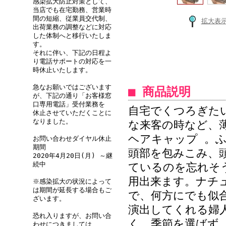
感染拡大防止対策として、
当店でも在宅勤務、営業時
間の短縮、従業員交代制、
拡大表
出荷業務の調整などに対応
した体制へと移行いたしま
す。
それに伴い、下記の日程よ
り電話サポートの対応を一
時休止いたします。
急なお願いではございます
■ 商品説明
が、下記の通り「お客様窓
口専用電話」受付業務を
自宅でくつろぎた
休止させていただくことに
なりました。
な来客の時など、
ヘアキャップ 。
お問い合わせダイヤル休止
期間
頭部を包みこみ、
2020年4月20日(月) ～継
続中
ているのを忘れそ
用出来ます。ナチ
※感染拡大の状況によって
は期間が延長する場合もご
で、何方にでも似
ざいます。
演出してくれる婦
恐れ入りますが、お問い合
く、季節を選ばず
わせにつきましては