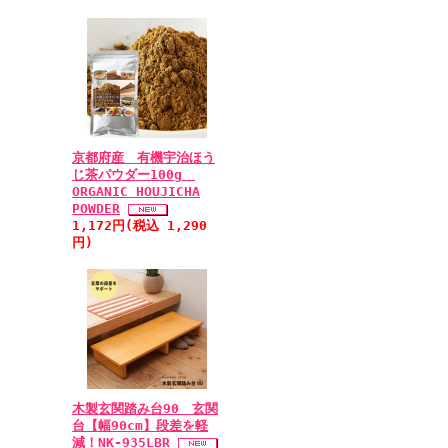
京都府産 有機宇治ほう
じ茶パウダー100g
ORGANIC HOUJICHA
POWDER
1,172円(税込 1,290
円)
木製玄関踏み台90 玄関
台【幅90cm】段差を軽
減！NK-935LBR