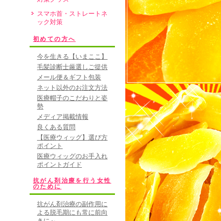
スマホ首・ストレートネ
ック対策
初めての方へ
今を生きる【いまここ】
毛髪診断士厳選しご提供
メール便＆ギフト包装
ネット以外のお注文方法
医療帽子のこだわりと姿
勢
メディア掲載情報
良くある質問
【医療ウィッグ】選び方
ポイント
医療ウィッグのお手入れ
ポイントガイド
抗がん剤治療を行う女性
のために
抗がん剤治療の副作用に
よる脱毛期にも常に前向
きに～