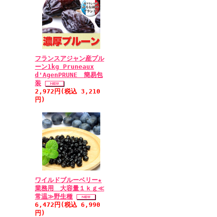
フランスアジャン産プル
ーン1kg Pruneaux
d'AgenPRUNE 簡易包
装
2,972円(税込 3,210
円)
ワイルドブルーベリー★
業務用 大容量１ｋｇ≪
常温≫野生種
6,472円(税込 6,990
円)