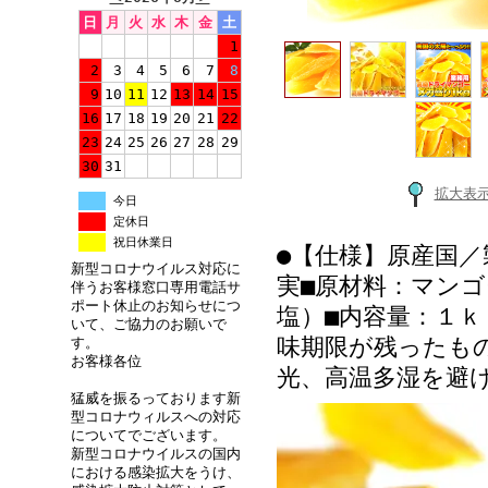
日
月
火
水
木
金
土
1
2
3
4
5
6
7
8
9
10
11
12
13
14
15
16
17
18
19
20
21
22
23
24
25
26
27
28
29
30
31
拡大表
今日
定休日
祝日休業日
●【仕様】原産国／
新型コロナウイルス対応に
実■原材料：マン
伴うお客様窓口専用電話サ
ポート休止のお知らせにつ
塩）■内容量：１ｋ
いて、ご協力のお願いで
味期限が残ったも
す。
お客様各位
光、高温多湿を避
猛威を振るっております新
型コロナウィルスへの対応
についてでございます。
新型コロナウイルスの国内
における感染拡大をうけ、