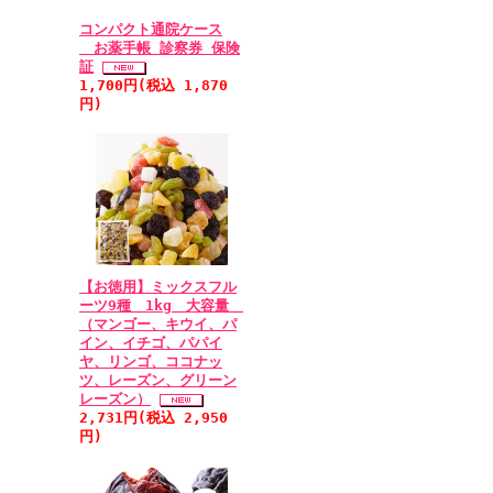
コンパクト通院ケース
お薬手帳 診察券 保険
証
1,700円(税込 1,870
円)
【お徳用】ミックスフル
ーツ9種 1kg 大容量
（マンゴー、キウイ、パ
イン、イチゴ、パパイ
ヤ、リンゴ、ココナッ
ツ、レーズン、グリーン
レーズン）
2,731円(税込 2,950
円)