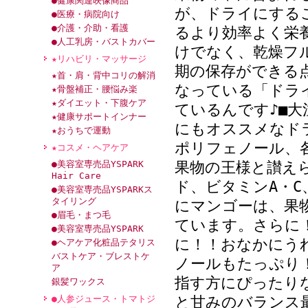
●健康関連映像商品
が、ドライにする
●医療・病院向け
●介護・介助・看護
るより効率よく栄
●人工乳房・バストカバー
けでなく、乾燥フ
★リハビリ・マッサージ
期の保存ができる
★首・肩・背中コリの解消
なっている「ドラ
★骨盤補正・腰悩み楽
★ダイエット・下腹ケア
ているんです♪■
★健康サポートインナー
にもオススメなド
★おうちで運動
ポリフェノール、
★コスメ・ヘアケア
●美容室専売品YSPARK
果物の王様と讃え
Hair Care
ド、ビタミンA・
●美容室専売品YSPARKス
タイリング
にマンゴーは、果
●眉毛・まつ毛
ています。さらに
●美容室専売品YSPARK
に！！おなかにう
●ヘアケア化粧品テタリス
バストケア・ブレストケ
ノールもたっぷり
ア
指す方にぴったり
銀髪ワックス
●人参ジュース・トマトジ
と甘みのバランス