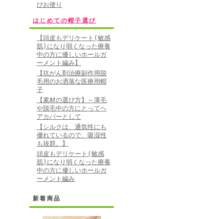
びお便り
はじめての帽子選び
【頭皮もデリケート(敏感
肌)になり弱くなった療養
中の方に優しいホールガ
ーメント編み】
【抗がん剤治療副作用脱
毛用のお洒落な医療用帽
子
【素材の選び方】～薄毛
や脱毛中の方にとってヘ
アカバーとして
【シルクは、通気性にも
優れているので、吸湿性
も抜群。】
頭皮もデリケート(敏感
肌)になり弱くなった療養
中の方に優しいホールガ
ーメント編み
新着商品