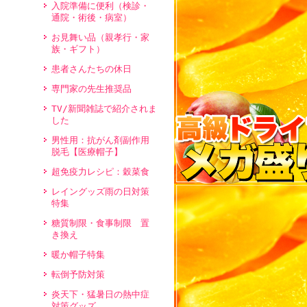
入院準備に便利（検診・
通院・術後・病室）
お見舞い品（親孝行・家
族・ギフト）
患者さんたちの休日
専門家の先生推奨品
TV/新聞雑誌で紹介されま
した
男性用：抗がん剤副作用
脱毛【医療帽子】
超免疫力レシピ：穀菜食
レイングッズ雨の日対策
特集
糖質制限・食事制限 置
き換え
暖か帽子特集
転倒予防対策
炎天下・猛暑日の熱中症
対策グッズ