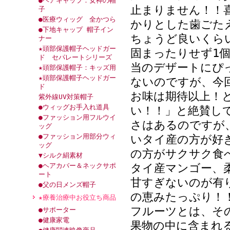
●ヘアキャップ：女神の帽
止まりません！！
子
●医療ウィッグ 全かつら
かりとした歯ごた
●下地キャップ 帽子イン
ちょうど良いくら
ナー
★頭部保護帽子ヘッドガー
固まったりせず1
ド セパレートシリーズ
当のデザートにぴ
★頭部保護帽子：キッズ用
★頭部保護帽子ヘッドガー
ないのですが、今
ド
お味は期待以上！
紫外線UV対策帽子
●ウィッグお手入れ道具
い！！」と絶賛し
●ファッション用フルウイ
さはあるのですが
ッグ
●ファッション用部分ウィ
いタイ産の方が好
ッグ
の方がサクサク食
▼シルク絹素材
●ヘアカバー＆ネックサポ
タイ産マンゴー、
ート
甘すぎないのが有
●父の日メンズ帽子
の恵みたっぷり！
★療養治療中お役立ち商品
フルーツとは、そ
●サポーター
●健康家電
果物の中に含まれる