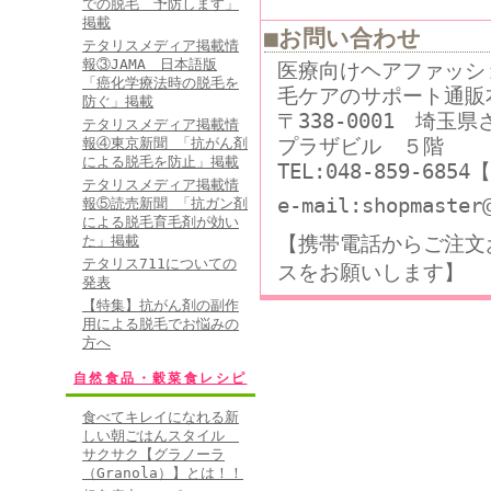
での脱毛 予防します」
掲載
■お問い合わせ
テタリスメディア掲載情
報③JAMA 日本語版
医療向けヘアファッシ
「癌化学療法時の脱毛を
毛ケアのサポート通販
防ぐ」掲載
〒338-0001 埼玉
テタリスメディア掲載情
プラザビル ５階
報④東京新聞 「抗がん剤
による脱毛を防止」掲載
TEL:048-859-68
テタリスメディア掲載情
e-mail:shopmaster
報⑤読売新聞 「抗ガン剤
による脱毛育毛剤が効い
【携帯電話からご注文
た」掲載
テタリス711についての
スをお願いします】
発表
【特集】抗がん剤の副作
用による脱毛でお悩みの
方へ
自然食品・穀菜食レシピ
食べてキレイになれる新
しい朝ごはんスタイル
サクサク【グラノーラ
（Granola）】とは！！