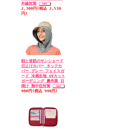
外線対策
2,300円(税込 2,530
円)
顔と首筋のサンシェード
日よけカバー ネックカ
バー グレー フェイスガ
ード 冷感生地 UVカット
ガーデニング 農作業 日
焼け 熱中症対策
900円(税込 990円)