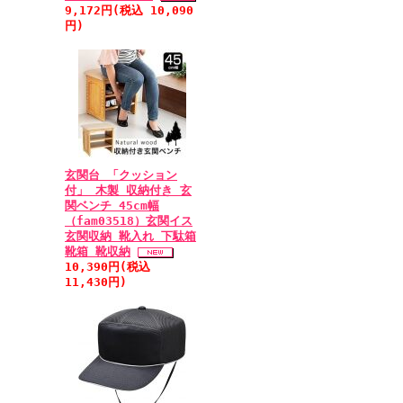
9,172円(税込 10,090
円)
玄関台 「クッション
付」 木製 収納付き 玄
関ベンチ 45cm幅
（fam03518）玄関イス
玄関収納 靴入れ 下駄箱
靴箱 靴収納
10,390円(税込
11,430円)