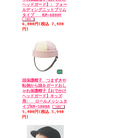
ヘッドガード】: フォー
ルディングニットブリム
タイプ KM-6000F
6,800円(税込 7,480
円)
頭保護帽子 つまずきや
転倒から頭をガードおし
ゃれ保護帽子【おでかけ
ヘッドガード】キッズ
用: ロールメッシュタ
イプKM-5000A
5,400円(税込 5,940
円)