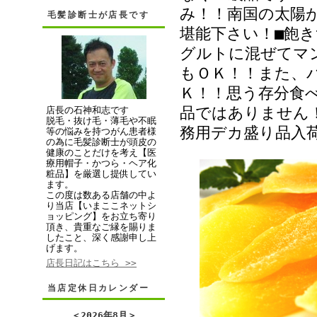
み！！南国の太陽
毛髪診断士が店長です
堪能下さい！■飽
グルトに混ぜてマ
もＯＫ！！また、
Ｋ！！思う存分食
品ではありません
店長の石神和志です
脱毛・抜け毛・薄毛や不眠
務用デカ盛り品入
等の悩みを持つがん患者様
の為に毛髪診断士が頭皮の
健康のことだけを考え【医
療用帽子・かつら・ヘア化
粧品】を厳選し提供してい
ます。
この度は数ある店舗の中よ
り当店【いまここネットシ
ョッピング】をお立ち寄り
頂き、貴重なご縁を賜りま
したこと、深く感謝申し上
げます。
店長日記はこちら >>
当店定休日カレンダー
＜
2026年8月
＞