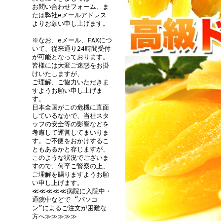
お問い合わせフォーム、ま
たは弊社eメールアドレス
よりお願い申し上げます。
※なお、eメール、FAXにつ
いて、従来通り24時間受付
が可能となっております。
皆様には大変ご迷惑をお掛
けいたしますが、
ご理解、ご協力いただきま
すようお願い申し上げま
す。
日本全国がこの危機に直面
しているなかで、当社スタ
ッフの安全等の影響などを
考慮して運営してまいりま
す。ご不便をおかけするこ
ともあるかと存じますが、
このような状況でございま
すので、何卒ご賢察の上、
ご理解を賜りますようお願
い申し上げます。
≪≪≪≪≪病院に入院中・
通院中などで “パソコ
ン”によるご注文が困難な
方へ≫≫≫≫≫