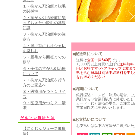
１・抗がん剤治療と脱毛
の関係性
２・抗がん剤治療前に知
っておきたい脱毛の基礎
知識
３・抗がん剤治療中の注
意点
４・脱毛期にもオシャレ
を楽しむ
■配送料について
５・脱毛から回復までの
送料は
全国一律640円
です。
期間
7,000円以上お買い上げで
送料無料
６・子供の抗がん剤治療
円とお得です(ヘアキャップ２枚まで
県を含む離島は別途中継送料を申し
について
をお求めください
７・抗がん剤治療を行う
方のご家族へ
■納期について
８・医療用かつら１サイ
銀行振込・コンビニ決済の場合、ご
ズ
業日から３営業日以内に発送いたし
９・医療用かつら２ 清
カード・代引決済の場合、ご注文日
営業日以内に発送いたします。
潔
ゲルソン療法とは
■お支払いについて
お支払いは以下の方法がご選択いた
【にんじんジュース健康
法】