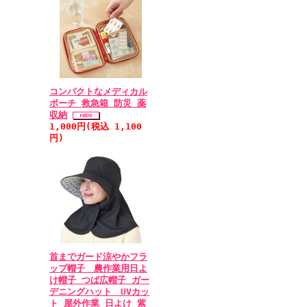
コンパクトなメディカル
ポーチ 救急箱 防災 薬
収納
1,000円(税込 1,100
円)
首までガード涼やかフラ
ップ帽子 農作業用日よ
け帽子 つば広帽子 ガー
デニングハット UVカッ
ト 屋外作業 日よけ 紫