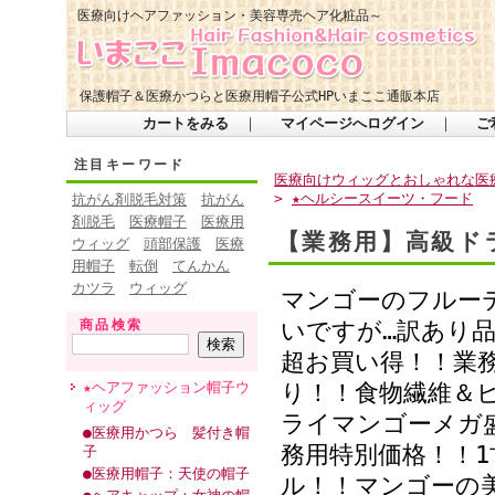
医療向けヘアファッション・美容専売ヘア化粧品～
保護帽子＆医療かつらと医療用帽子公式HPいまここ通販本店
カートをみる
｜
マイページへログイン
｜
ご
注目キーワード
医療向けウィッグとおしゃれな医療
>
★ヘルシースイーツ・フード
抗がん剤脱毛対策
抗がん
剤脱毛
医療帽子
医療用
【業務用】高級ド
ウィッグ
頭部保護
医療
用帽子
転倒
てんかん
カツラ
ウィッグ
マンゴーのフルー
商品検索
いですが…訳あり
超お買い得！！業
★ヘアファッション帽子ウ
り！！食物繊維＆
ィッグ
ライマンゴーメガ盛
●医療用かつら 髪付き帽
務用特別価格！！
子
●医療用帽子：天使の帽子
ル！！マンゴーの