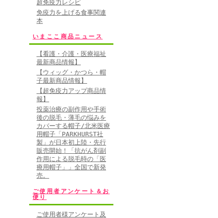
超免疫力レシピ
免疫力を上げる食事関連
本
いまここ商品ニュース
【看護・介護・医療福祉
最新商品情報】
【ウィッグ・かつら・帽
子最新商品情報】
【超免疫力アップ商品情
報】
投薬治療の副作用や手術
後の脱毛・薄毛の悩みを
カバーする帽子/北米医療
用帽子「PARKHURST社
製」が日本初上陸・先行
販売開始！「抗がん剤副
作用による脱毛時の「医
療用帽子」」全国で新発
売。
ご使用者アンケート＆お
便り
ご使用者様アンケート及