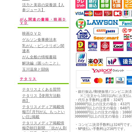
活力と美容の栄養源【人
参ジュース】
がん関連の書籍・映画Ｄ
ＶＤ
映画ＤＶＤ
ゲルソン食事療法本
乳がん・ピンクリボン関
連本
がん全般の情報書籍
解決編（困ったこと）
玉川温泉と闘病
テタリス
テタリスよくある質問
・銀行振込/郵便振替/コンビニ決
テタリス【使用方法動
※ご注文から10日以内にお支払
・代引き手数料は通常：324円
画】
10000円以上の注文の場合：432円
テタリスメディア掲載情
30000円以上の注文の場合：648円
報①｢月刊がん もっとい
100000円以上の注文の場合：1080
300000円以上の注文の場合：2160
い日｣掲載
テタリスメディア掲載情
・コンビニ決済手数料は324円です
報②朝日新聞 「抗がん剤
・NP後払い手数料は216円です。