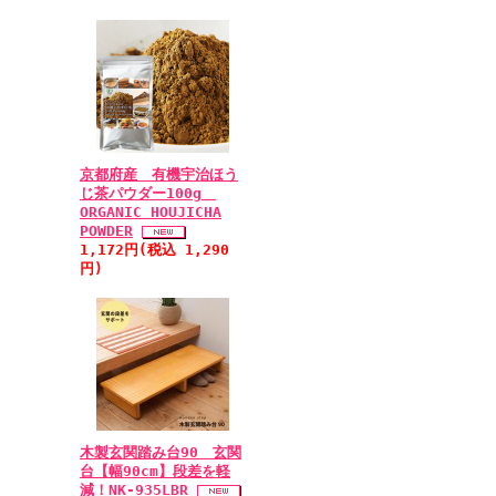
京都府産 有機宇治ほう
じ茶パウダー100g
ORGANIC HOUJICHA
POWDER
1,172円(税込 1,290
円)
木製玄関踏み台90 玄関
台【幅90cm】段差を軽
減！NK-935LBR