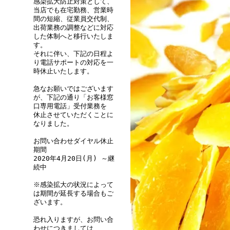
感染拡大防止対策として、
当店でも在宅勤務、営業時
間の短縮、従業員交代制、
出荷業務の調整などに対応
した体制へと移行いたしま
す。
それに伴い、下記の日程よ
り電話サポートの対応を一
時休止いたします。
急なお願いではございます
が、下記の通り「お客様窓
口専用電話」受付業務を
休止させていただくことに
なりました。
お問い合わせダイヤル休止
期間
2020年4月20日(月) ～継
続中
※感染拡大の状況によって
は期間が延長する場合もご
ざいます。
恐れ入りますが、お問い合
わせにつきましては