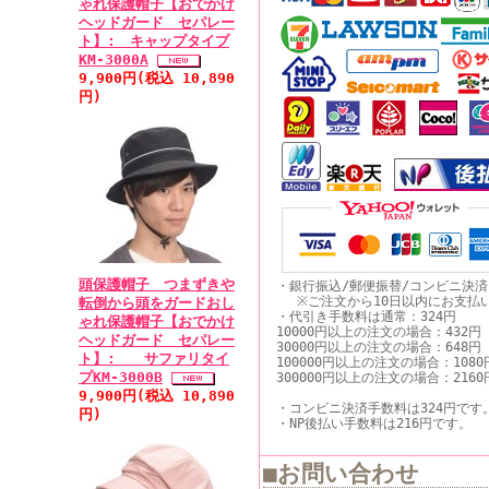
ゃれ保護帽子【おでかけ
ヘッドガード セパレー
ト】: キャップタイプ
KM-3000A
9,900円(税込 10,890
円)
頭保護帽子 つまずきや
・銀行振込/郵便振替/コンビニ決
※ご注文から10日以内にお支払
転倒から頭をガードおし
・代引き手数料は通常：324円
ゃれ保護帽子【おでかけ
10000円以上の注文の場合：432円
ヘッドガード セパレー
30000円以上の注文の場合：648円
ト】: サファリタイ
100000円以上の注文の場合：1080
プKM-3000B
300000円以上の注文の場合：2160
9,900円(税込 10,890
・コンビニ決済手数料は324円です
円)
・NP後払い手数料は216円です。
■お問い合わせ