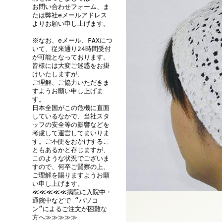
レース地が珍しく
お問い合わせフォーム、ま
レース地が珍しく
たは弊社eメールアドレス
よりお願い申し上げます。
した。帽子のデザ
※なお、eメール、FAXにつ
見た目はふっくら
いて、従来通り24時間受付
た。 (207黒&20
が可能となっております。
皆様には大変ご迷惑をお掛
けいたしますが、
ご理解、ご協力いただきま
• 2011/06/
すようお願い申し上げま
すめレベル：★★★★
す。
日本全国がこの危機に直面
「カツラを被らな
しているなかで、当社スタ
ッフの安全等の影響などを
薄毛と白髪の84
考慮して運営してまいりま
外出時は古い黒色
す。ご不便をおかけするこ
ともあるかと存じますが、
で入院となりヘア
このような状況でございま
すので、何卒ご賢察の上、
「軽くてステキ!
ご理解を賜りますようお願
い申し上げます。
外出用に2枚再注
≪≪≪≪≪病院に入院中・
大変気に入ってくれ
通院中などで “パソコ
ン”によるご注文が困難な
茶・207黒)
方へ≫≫≫≫≫