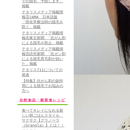
での脱毛 予防します」
緒に入れておいて
掲載
っしゃる方は皆ネ
テタリスメディア掲載情
報③JAMA 日本語版
りがとうございし
「癌化学療法時の脱毛を
防ぐ」掲載
テタリスメディア掲載情
• 2011/08/
報④東京新聞 「抗がん剤
による脱毛を防止」掲載
レベル：★★★★★
テタリスメディア掲載情
本当に本当に感謝
報⑤読売新聞 「抗ガン剤
による脱毛育毛剤が効い
先日は本当にお世
た」掲載
85歳で乳がんの
テタリス711についての
発表
るときにあわてて
【特集】抗がん剤の副作
TELしたのにも
用による脱毛でお悩みの
方へ
に本当に感謝いた
自然食品・穀菜食レシピ
けで、しこりも小
食べてキレイになれる新
も明るく喜んでお
しい朝ごはんスタイル
いました。 (250
サクサク【グラノーラ
（Granola）】とは！！