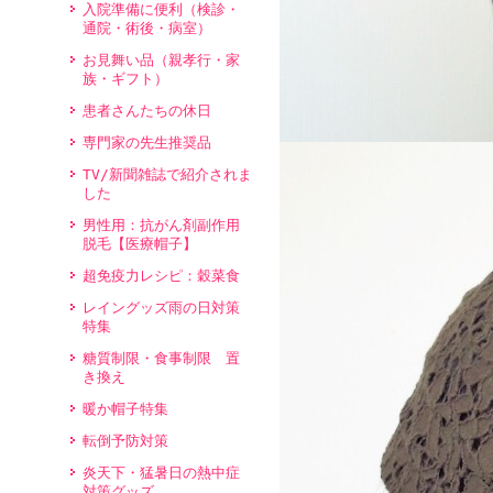
★★★★★
入院準備に便利（検診・
通院・術後・病室）
実母が抗がん剤治
お見舞い品（親孝行・家
り
族・ギフト）
今回、同居してい
患者さんたちの休日
ショックをうけて
専門家の先生推奨品
り、少しでも前向
TV/新聞雑誌で紹介されま
毛しても素敵なキ
した
社のキャップを購
男性用：抗がん剤副作用
脱毛【医療帽子】
ですが、母がとて
超免疫力レシピ：穀菜食
てくれとても嬉し
レイングッズ雨の日対策
くれた方(名前は
特集
ても優しく色々相
糖質制限・食事制限 置
き換え
うございました。
暖か帽子特集
等は有りますか?
転倒予防対策
炎天下・猛暑日の熱中症
• 2011/01/
対策グッズ