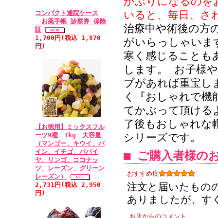
かぶりになるのを
いると、毎日、さわ
• 2011/03/
コンパクト通院ケース
お薬手帳 診察券 保険
治療中や術後の方
ル：★★★★★
証
1,700円(税込 1,870
がいらっしゃいま
かわいくて、肌触
円)
寒く感じることも
one by one
します。 お子様
した帽子でした。
プがあれば重宝し
とっても気に入り
く『おしゃれで機
ましたので 叔母
てかぶって頂ける
遣いありがとうご
了後もおしゃれな
A・S
【お徳用】ミックスフル
ーツ9種 1kg 大容量
シリーズです。
（マンゴー、キウイ、パ
イン、イチゴ、パパイ
■ ご購入者様の
• 2011/01/
ヤ、リンゴ、ココナッ
★★★★★
ツ、レーズン、グリーン
おすすめ度
レーズン）
気分的にすぐれな
2,731円(税込 2,950
注文と届いたもの
円)
けで心がやすらぎ
ありましたが、す
入院中の母に頼ま
お店からのコメント