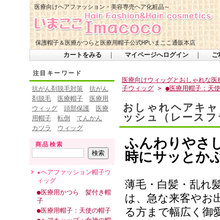
医療向けヘアファッション・美容専売ヘア化粧品～
保護帽子＆医療かつらと医療用帽子公式HPいまここ通販本店
カートをみる
｜
マイページへログイン
｜
ご
注目キーワード
医療向けウィッグとおしゃれな医療
子ウィッグ
>
●医療用帽子：天
抗がん剤脱毛対策
抗がん
剤脱毛
医療帽子
医療用
おしゃれヘアキャ
ウィッグ
頭部保護
医療
ッシュ（レース
用帽子
転倒
てんかん
カツラ
ウィッグ
ふんわりやさ
商品検索
時にサッとか
★ヘアファッション帽子ウ
ィッグ
薄毛・白髪・乱れ
●医療用かつら 髪付き帽
は、急な来客やお
子
る方まで幅広く御
●医療用帽子：天使の帽子