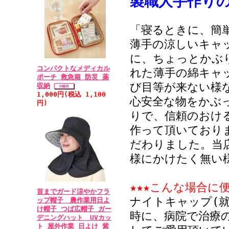
製職人手作り
(250黒及び281茶
「寝るときに、簡
• 2011/01/
薄手の涼しいキャ
に、ちょっとかぶ
★★★★★
コンパクトなメディカル
れた薄手の綿キャ
良いモノを作って
ポーチ 救急箱 防災 薬
び目等が来ない様
収納
埼玉に住む実家の
1,000円(税込 1,100
心安全な物をかぶ
た。ちゃんと、イ
円)
りで、信頼のおけ
なって、確認の電
作って頂いております
見たら、カタログ
だわりました。当
商品を送る時に、
様にかけたく無い
インターネットを
ートを見て回りま
★★★こんな場合に便
う事で、無くて困
首までガード涼やかフラ
ナイトキャップ(
ップ帽子 農作業用日よ
メージしたものと
け帽子 つば広帽子 ガー
時に、病院で治療
デニングハット UVカッ
購入させてもらい
ト 屋外作業 日よけ 紫