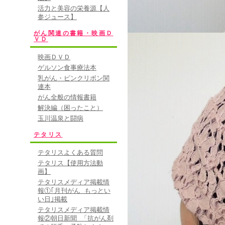
活力と美容の栄養源【人
われてピッタリの
参ジュース】
です。
がん関連の書籍・映画Ｄ
ＶＤ
• 2011/01/
映画ＤＶＤ
★★★★★
ゲルソン食事療法本
乳がん・ピンクリボン関
みんなで共同購入
連本
インターネットで
がん全般の情報書籍
解決編（困ったこと）
が、電話でも注文
玉川温泉と闘病
は、私自身は髪が
テタリス
して、老人ホーム
テタリスよくある質問
人ホームでご療養
テタリス【使用方法動
まとめて購入するこ
画】
テタリスメディア掲載情
枚)1月まで、送
報①｢月刊がん もっとい
ました。御社は種
い日｣掲載
テタリスメディア掲載情
老人ホームのみな
報②朝日新聞 「抗がん剤