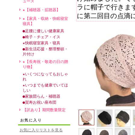
ュース
ラに帽子で行きます
★【補聴器・拡聴器】
に第二回目の点滴
★【家具・収納・快眠寝室
いです。早速かぶっ
寝具】
●足腰に優しい健康家具
注文)
●椅子・チェア・イス
★快眠寝室家具・寝具
●新生活応援・整理整頓・
• 2011/04/
片付け
レベル：★★★★★
★【長寿祝・敬老の日の贈
髪が少なくなり外
り物】
★いくつになってもおしゃ
今回、主人の母(8
れ
していたのでイン
★いつまでも健康でいてほ
しい
の商品が目に止ま
●家族団らん・補聴器
ネットに髪がくる
●賀寿お祝い座布団
【訳あり】期間数量限定
すが、古くなり新
ってあげた毛糸の
お気に入り
性の良いモノをと
お気に入りリストを見る