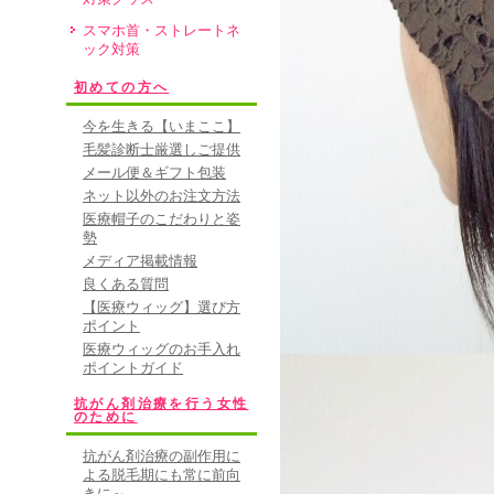
★★★★★
スマホ首・ストレートネ
62歳の母が抗が
ック対策
色々、ご相談に乗
初めての方へ
のピンク、189の
今を生きる【いまここ】
ーズで、発売早々、
毛髪診断士厳選しご提供
メール便＆ギフト包装
ーに決めました。1
ネット以外のお注文方法
ンクもとってもか
医療帽子のこだわりと姿
勢
で購入しようと思
メディア掲載情報
がいいということ
良くある質問
【医療ウィッグ】選び方
ポイント
• 2010/11/0
医療ウィッグのお手入れ
母親にプレゼント
ポイントガイド
夏に入院したため薄
抗がん剤治療を行う女性
のために
好評でした。価格
抗がん剤治療の副作用に
ア用ではないため
よる脱毛期にも常に前向
きに～