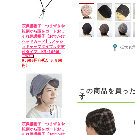
頭保護帽子 つまずきや
転倒から頭をガードおし
ゃれ保護帽子【おでかけ
ヘッドガード】:メッシ
ュキャップタイプ反射材
拡大表
付タイプ KM-1000U
9,000円(税込 9,900
円)
この商品を買っ
す
頭保護帽子 つまずきや
転倒から頭をガードおし
ゃれ保護帽子【おでかけ