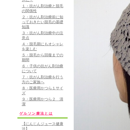
(190グレーと2
１・抗がん剤治療と脱毛
れるのではないか
の関係性
２・抗がん剤治療前に知
購入しましたが、
っておきたい脱毛の基礎
が有ると喜ばれる
知識
３・抗がん剤治療中の注
ていただいたよう
意点
ただけると助かり
４・脱毛期にもオシャレ
を楽しむ
５・脱毛から回復までの
• 2010/08/
期間
６・子供の抗がん剤治療
家族に購入
について
病室で家族が入院
７・抗がん剤治療を行う
方のご家族へ
って色々検索して、
８・医療用かつら１サイ
方法が、難しくて
ズ
９・医療用かつら２ 清
の事、寝るときに
潔
が電話で教えてく
ゲルソン療法とは
と不安だなぁ～と
【にんじんジュース健康
の場で注文しちゃ
法】