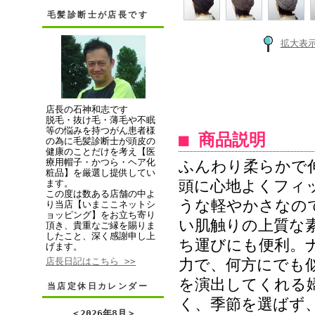
まかぶっていられ
毛髪診断士が店長です
購入しました。今
拡大表
うにしていました
私の義母の様な方
お店で売っている
のっているのかな?
店長の石神和志です
脱毛・抜け毛・薄毛や不眠
131黒を同時ご注文
等の悩みを持つがん患者様
■ 商品説明
の為に毛髪診断士が頭皮の
健康のことだけを考え【医
療用帽子・かつら・ヘア化
ふんわり柔らかで
• 2011/07/
粧品】を厳選し提供してい
頭に心地よくフィ
ます。
レベル：★★★★★
この度は数ある店舗の中よ
うな軽やかさなの
り当店【いまここネットシ
14歳の娘が頭の大
ョッピング】をお立ち寄り
い肌触りの上質な
頂き、貴重なご縁を賜りま
順天堂大病院の先
したこと、深く感謝申し上
ち運びにも便利。
げます。
14歳の娘が頭の
店長日記はこちら >>
力で、何方にでも
した。病院のイン
を演出してくれる
当店定休日カレンダー
きましたが、結局
く、季節を選ばず
らいました。柄も
＜
2026年8月
＞