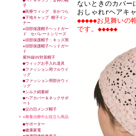
●ヘアキャップ：女神の帽
ないときのカバー
子
おしゃれrヘアキ
●医療ウィッグ 全かつら
●下地キャップ 帽子イン
◆◆◆◆◆お見舞い
ナー
です。◆◆◆◆◆
★頭部保護帽子ヘッドガー
ド セパレートシリーズ
★頭部保護帽子：キッズ用
★頭部保護帽子ヘッドガー
ド
紫外線UV対策帽子
●ウィッグお手入れ道具
●ファッション用フルウイ
ッグ
●ファッション用部分ウィ
ッグ
▼シルク絹素材
●ヘアカバー＆ネックサポ
ート
●父の日メンズ帽子
★療養治療中お役立ち商品
●サポーター
●健康家電