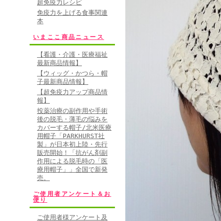
超免疫力レシピ
• 2010/12/
免疫力を上げる食事関連
本
★★★★★
いまここ商品ニュース
非常に軽くて気に
実は、ある病院の患
【看護・介護・医療福祉
最新商品情報】
目ぼれしたのだが
【ウィッグ・かつら・帽
FAXにてご注文さ
子最新商品情報】
【超免疫力アップ商品情
に、商品の到着を
報】
投薬治療の副作用や手術
後の脱毛・薄毛の悩みを
• 2010/12/
カバーする帽子/北米医療
用帽子「PARKHURST社
★★★★★
製」が日本初上陸・先行
販売開始！「抗がん剤副
これなら外にも行
作用による脱毛時の「医
前略。すぐにカタ
療用帽子」」全国で新発
売。
ました。早速今日
ご使用者アンケート＆お
4カ月と言われた母
便り
間に髪が無くなり
ご使用者様アンケート及