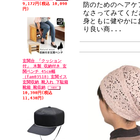
防のためのヘアケ
9,172円(税込 10,090
円)
なさってみてくだ
身ともに健やかに
り良い商
...
玄関台 「クッション
付」 木製 収納付き 玄
関ベンチ 45cm幅
（fam03518）玄関イス
玄関収納 靴入れ 下駄箱
靴箱 靴収納
10,390円(税込
11,430円)