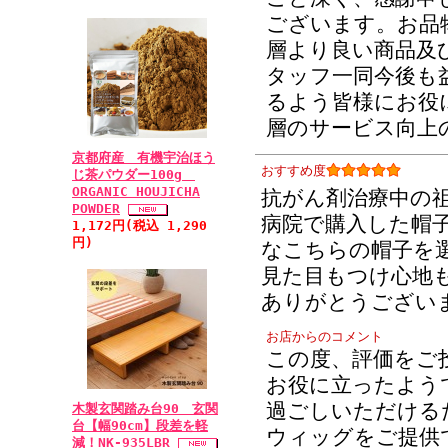
のヘアキャップを
ございます。お品
てくれましたので
層より良い商品及
す。次の注文は本
タッフ一同今後も
もインターネット
るよう皆様にお役
があると知りまし
層のサービス向上
ます。 (281黒・
京都府産 有機宇治ほう
おすすめ度
バン2色組(黒・茶
じ茶パウダー100g
ORGANIC HOUJICHA
抗がん剤治療中の
POWDER
病院で購入した帽
1,172円(税込 1,290
円)
なこちらの帽子を
見た目もつけ心地
ありがとうござい
お店からのコメント
この度、評価をご
お役に立ったよう
過ごしいただける
木製玄関踏み台90 玄関
台【幅90cm】段差を軽
ウィッグをご提供
減！NK-935LBR