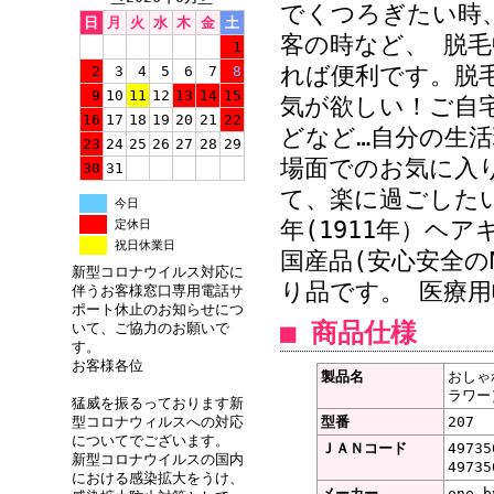
でくつろぎたい時
日
月
火
水
木
金
土
ってよかったです
客の時など、 脱
1
ただき、助かりま
れば便利です。脱
2
3
4
5
6
7
8
出していただき、
9
10
11
12
13
14
15
気が欲しい！ご自
ざいました (196
16
17
18
19
20
21
22
どなど…自分の生
23
24
25
26
27
28
29
×1・花柄レース白×
場面でのお気に入
30
31
て、楽に過ごした
今日
• 2011/05/
年(1911年）ヘ
定休日
祝日休業日
すすめレベル：★★★
国産品(安心安全のM
新型コロナウイルス対応に
「感謝」カードに
り品です。 医療用
伴うお客様窓口専用電話サ
ポート休止のお知らせにつ
今回、商品を購入
■ 商品仕様
いて、ご協力のお願いで
べてみましたが、
す。
お客様各位
企業になりますと
製品名
おしゃ
ラワー
猛威を振るっております新
対して反応が悪い
型コロナウィルスへの対応
型番
207
に入っていました
についてでございます。
ＪＡＮコード
49735
新型コロナウイルスの国内
49735
これからも、すば
における感染拡大をうけ、
メーカー
one b