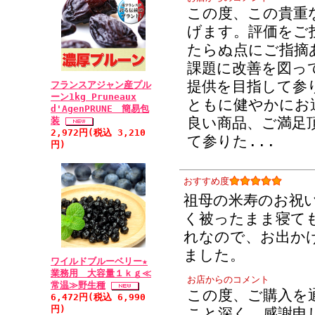
った時からすごく
この度、この貴重
げます。評価をご
言われ、3枚買っ
たらぬ点にご指摘
れて、今回まとめ
課題に改善を図っ
もこのおしゃれヘ
提供を目指して参
フランスアジャン産プル
らぎ、そして同室
ーン1kg Pruneaux
ともに健やかにお
d'AgenPRUNE 簡易包
プのおかげで仲良
良い商品、ご満足
装
いです。ありがと
2,972円(税込 3,210
て参りた
...
円)
よろしくお願いし
おすすめ度
• 2011/05/
祖母の米寿のお祝
すすめレベル：★★★
く被ったまま寝て
実母・義母ともが
れなので、お出か
ました。
店長 石神様 お
ワイルドブルーベリー★
業務用 大容量１ｋｇ≪
いた際は大変ご親
お店からのコメント
常温≫野生種
この度、ご購入を
在、実母・義母と
6,472円(税込 6,990
円)
こと深く、感謝申