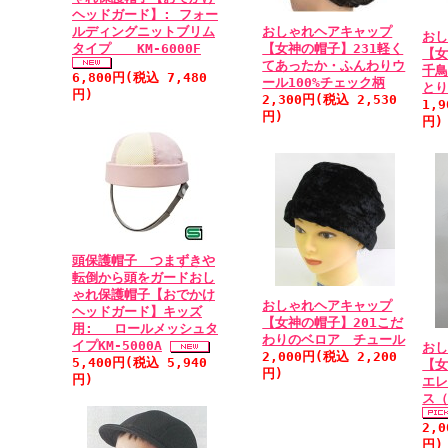
ヘッドガード】: フォー
おしゃれヘアキャップ
ルディングニットブリム
お
【女神の帽子】231軽く
タイプ KM-6000F
【女
てあったか・ふんわりウ
千
6,800円(税込 7,480
ール100%チェック柄
と
円)
2,300円(税込 2,530
1,
円)
円)
頭保護帽子 つまずきや
転倒から頭をガードおし
ゃれ保護帽子【おでかけ
おしゃれヘアキャップ
ヘッドガード】キッズ
【女神の帽子】201こだ
用: ロールメッシュタ
わりのベロア チュール
イプKM-5000A
お
2,000円(税込 2,200
5,400円(税込 5,940
【女
円)
円)
エ
ス
2,
円)