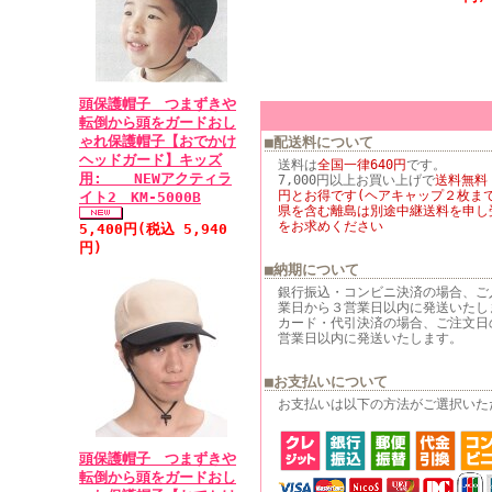
頭保護帽子 つまずきや
転倒から頭をガードおし
ゃれ保護帽子【おでかけ
■配送料について
ヘッドガード】キッズ
送料は
全国一律640円
です。
用: NEWアクティラ
7,000円以上お買い上げで
送料無料
円とお得です(ヘアキャップ２枚まで
イト2 KM-5000B
県を含む離島は別途中継送料を申し
をお求めください
5,400円(税込 5,940
円)
■納期について
銀行振込・コンビニ決済の場合、ご
業日から３営業日以内に発送いたし
カード・代引決済の場合、ご注文日
営業日以内に発送いたします。
■お支払いについて
お支払いは以下の方法がご選択いた
頭保護帽子 つまずきや
転倒から頭をガードおし