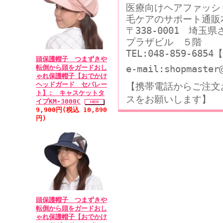
医療向けヘアファッシ
毛ケアのサポート通販
〒338-0001 埼玉
プラザビル ５階
TEL:048-859-68
頭保護帽子 つまずきや
e-mail:shopmaster
転倒から頭をガードおし
ゃれ保護帽子【おでかけ
ヘッドガード セパレー
【携帯電話からご注文
ト】: キャスケットタ
スをお願いします】
イプKM-3000C
9,900円(税込 10,890
円)
頭保護帽子 つまずきや
転倒から頭をガードおし
ゃれ保護帽子【おでかけ