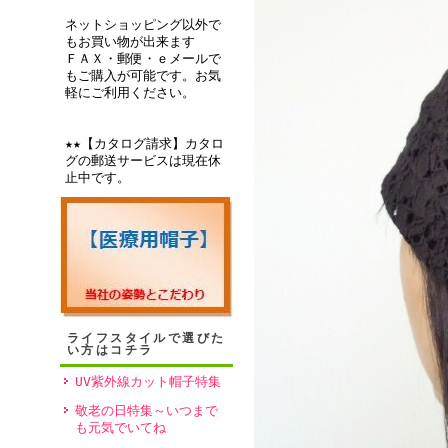
ネットショッピング以外で
• 2011/06/
もお買い物が出来ます
ＦＡＸ・郵便・ｅメールで
すめレベル：★★★★
もご購入が可能です。お気
軽にご利用ください。
いくつになっても
今回、義母が薬の
★★【カタログ請求】カタロ
方々との懇親が毎
グの郵送サービスは現在休
止中です。
かけでつばのある
プのような帽子が
のサイトの中から
デザインと色は義
た。本人もすごく
れると思います。
ライフスタイルで選びた
い方はコチラ
ですよね・・・・・
UV紫外線カット帽子特集
敬老の日特集～いつまで
• 2011/02/
も元気でいてね