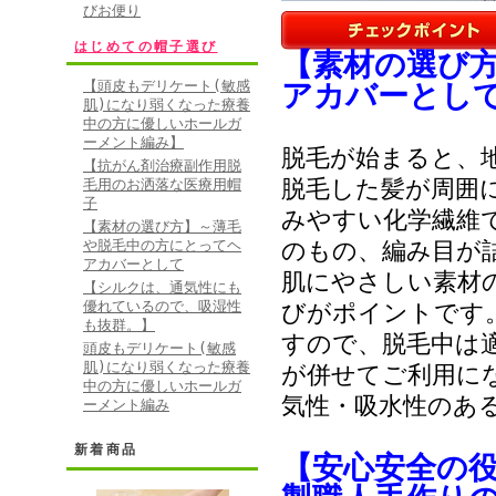
ましたが、先日見
びお便り
テキにかぶりまし
はじめての帽子選び
【素材の選び
顔になり皆大変喜
【頭皮もデリケート(敏感
アカバーとし
もお仲間から「素
肌)になり弱くなった療養
中の方に優しいホールガ
しております。あ
ーメント編み】
脱毛が始まると、
【抗がん剤治療副作用脱
脱毛した髪が周囲
毛用のお洒落な医療用帽
• 2011/03/
子
みやすい化学繊維
【素材の選び方】～薄毛
レベル：★★★★★
や脱毛中の方にとってヘ
のもの、編み目が
アカバーとして
母も通院の際も気
肌にやさしい素材
【シルクは、通気性にも
軽くて、かわいら
優れているので、吸湿性
びがポイントです
も抜群。】
ヘアキャップでし
すので、脱毛中は
頭皮もデリケート(敏感
ることで母も通院
肌)になり弱くなった療養
が併せてご利用に
中の方に優しいホールガ
うございました。
気性・吸水性のあ
ーメント編み
謝しています。今
新着商品
む女性の為にも、
【安心安全の
用しやすいキャッ