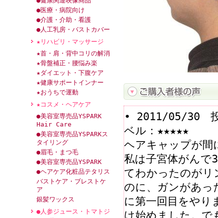
●健康関連映像商品
●医療・病院向け
●介護・介助・看護
●人工乳房・バストカバー
★リハビリ・マッサージ
★首・肩・背中コリの解消
★骨盤補正・腰悩み楽
★ダイエット・下腹ケア
★健康サポートインナー
★おうちで運動
★コスメ・ヘアケア
• 2011/05/
●美容室専売品YSPARK
Hair Care
ベル：★★★★★
●美容室専売品YSPARKス
ヘアキャップが間
タイリング
●眉毛・まつ毛
私は子宮体がんで3
●美容室専売品YSPARK
てわかったのがリ
●ヘアケア化粧品テタリス
バストケア・ブレストケ
のに、ガンがあっ
ア
に第一回目をやり
銀髪ワックス
●人参ジュース・トマトジ
け始めました。で