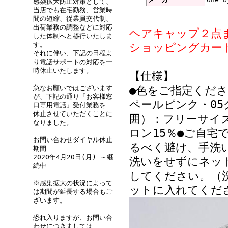
感染拡大防止対策として、
ざいました。
当店でも在宅勤務、営業時
間の短縮、従業員交代制、
出荷業務の調整などに対応
ヘアキャップ２点ま
• 2011/02/
した体制へと移行いたしま
す。
ショッピングカー
★★★★★
それに伴い、下記の日程よ
り電話サポートの対応を一
脱毛していて頭皮
時休止いたします。
【仕様】
何回もお世話にな
急なお願いではございます
●色をご指定くださ
を替えて、おしゃ
が、下記の通り「お客様窓
ペールピンク・05
口専用電話」受付業務を
長いこともあり、
休止させていただくことに
囲）：フリーサイズ5
替わっています。
なりました。
ロン15％●ご自
の話なるらしく、
お問い合わせダイヤル休止
るべく避け、手洗
期間
になっていてとて
2020年4月20日(月) ～継
洗いをせずにネッ
続中
しかったようで注
してください。（
※感染拡大の状況によって
ットに入れてくだ
は期間が延長する場合もご
• 2011/07/
ざいます。
めレベル：★★★★★
恐れ入りますが、お問い合
わせにつきましては