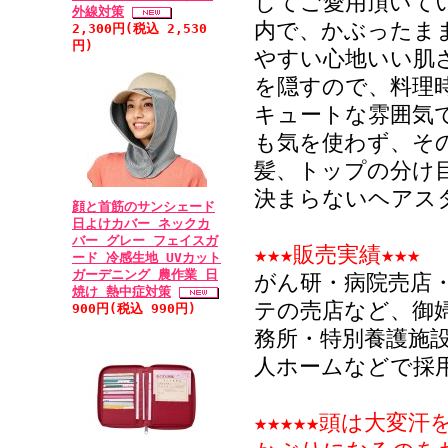
してご愛用頂いて
でも早く届けてほ
外線対策
内で、かぶったま
2,300円(税込 2,530
んて、ありがとう
円)
やすい心地いい肌
にありがとうござ
を隠すので、料理
キュートな雰囲気
• 2011/03/
も気を使わず、そ
レベル：★★★★★
髪、トップの分け
病気で脱毛し、悩
決まらないヘアス
顔と首筋のサンシェード
軽くて、かわいら
日よけカバー ネックカ
バー グレー フェイスガ
ヘアキャップでし
★★★販売実績★★★
ード 冷感生地 UVカット
ることで母も通院
ガーデニング 農作業 日
がん研・病院売店
焼け 熱中症対策
うございました。
テの売店など、御
900円(税込 990円)
謝しています。今
務所・特別養護施
む女性の為にも、
人ホームなどで採
用しやすいキャップ
及び281茶購入)
★★★★★頭は大変