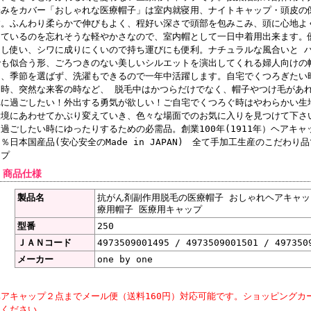
レース地が珍しくまた、とても素敵な柄で、すぐに気に入りました。帽子のデ
悩みをカバー「おしゃれな医療帽子」は室内就寝用、ナイトキャップ・頭皮の
ひだがあって見た目はふっくらでとても満足しています。有難うございました。 (
す。ふんわり柔らかで伸びもよく、程好い深さで頭部を包みこみ、頭に心地よ
っているのを忘れそうな軽やかさなので、室内帽として一日中着用出来ます。
 2011/06/08 投稿者：北海道函館市在住 T・Iさん おすすめレベル：★★
選し使い、シワに成りにくいので持ち運びにも便利。ナチュラルな風合いと 
「カツラを被らなくて良い」と大変気に入ってくれました。
でも似合う形、ごろつきのない美しいシルエットを演出してくれる婦人向けの
薄毛と白髪の84歳の姑はいつもネッカチーフを被り、改まった外出時は古い
く、季節を選ばず、洗濯もできるので一年中活躍します。自宅でくつろぎたい
この度、急な病気で入院となりヘアキャップをネットで探し、注文しました。
る時、突然な来客の時など、 脱毛中はかつらだけでなく、帽子やつけ毛があ
す。すぐ、洗い替えと改まった外出用に2枚再注文しました。「カツラを被ら
れに過ごしたい！外出する勇気が欲しい！ご自宅でくつろぐ時はやわらかい生
れました。 (1回目190グレー・2回目152茶・207黒)
環境にあわせてかぶり変えていき、色々な場面でのお気に入りを見つけて下さ
に過ごしたい時にゆったりするための必需品。創業100年(1911年）ヘアキ
 2011/06/02 投稿者：愛媛県松山市在住 S・Sさん おすすめレベル：★★
％日本国産品(安心安全のMade in JAPAN) 全て手加工生産のこだわ
いくつになっても女性なんですよね
ップ
今回、義母が薬の副作用で頭部の一部が脱毛して、ご近所の方々との懇親が毎
 商品仕様
したのがきっかけでつばのある帽子は取らないといけないからヘアキャップの
で捜してみた所、温洗通販のサイトの中から、私が買ってあげたかった帽子が
製品名
抗がん剤副作用脱毛の医療帽子 おしゃれヘアキャップ
に選んでもらい、すぐにお電話致しました。本人もすごく気に入って、これで
療用帽子 医療用キャップ
思います。義母は84才で、いくつになっても女性なんですよね・・・・・・・・・
型番
250
ＪＡＮコード
4973509001495 / 4973509001501 / 497350
 2011/02/03 投稿者：福島県A・S おすすめレベル：★★★★★
実母が抗がん剤治療による脱毛で、精神的ショックをうけており
メーカー
one by one
今回、同居している実母が抗がん剤治療による脱毛で、精神的ショックをうけ
か母の力になり、少しでも前向きに治療をがんばってもらえたらと思い、脱毛
ヘアキャップ２点までメール便（送料160円）対応可能です。ショッピングカ
換をしてもらおうと初めて貴社のキャップを購入しました。柄、素材違いで2
択ください