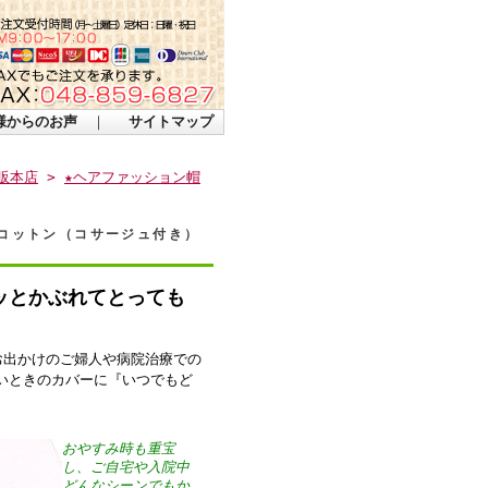
様からのお声
｜
サイトマップ
販本店
>
★ヘアファッション帽
いコットン（コサージュ付き）
ッとかぶれてとっても
お出かけのご婦人や病院治療での
いときのカバーに『いつでもど
おやすみ時も重宝
し、ご自宅や入院中
どんなシーンでもか