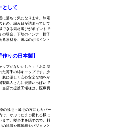
 室内用だから、薄手がいいと
ーとして
囲に落ちて気になります。静電
のもの、編み目が詰まっていて
減できる素材選びがポイントで
文を受けてもらって助かりまし
その場合、下地のインナー帽子
て、老人ホームにいる88歳の
ある素材を、選ぶのがポイント
と頼まれ、今回まとめて購入す
ペーンと知ってあわててお電話し
なさんや母のために、パンフレ
手作りの日本製】
っしゃる方は皆ネットなんかで
ャップがないかしら」「お部屋
れた薄手の綿キャップです。少
★
。肌に優しく安心安全な物をか
縫製職人さんに愛情いっぱいで
為抗がん剤を投与する事にな
した。当店の提携工場様は、医療費
TELしたのにも、明日いると
副作用は髪の毛だけで、しこり
に感謝です。石神様有難うござ
治療の脱毛・薄毛の方にもカバー
内で、かぶったまま寝れる様に
います。髪全体を隠すので、料
りの洋服や部屋着やパジャマと
だが、 色違いが良いと連絡があ