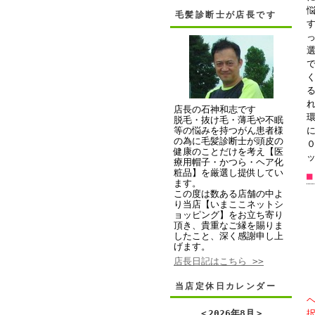
毛髪診断士が店長です
•
店長の石神和志です
く
脱毛・抜け毛・薄毛や不眠
等の悩みを持つがん患者様
の為に毛髪診断士が頭皮の
•
０
健康のことだけを考え【医
療用帽子・かつら・ヘア化
粧品】を厳選し提供してい
■
ます。
この度は数ある店舗の中よ
り当店【いまここネットシ
ョッピング】をお立ち寄り
頂き、貴重なご縁を賜りま
したこと、深く感謝申し上
げます。
•
店長日記はこちら >>
当店定休日カレンダー
＜
2026年8月
＞