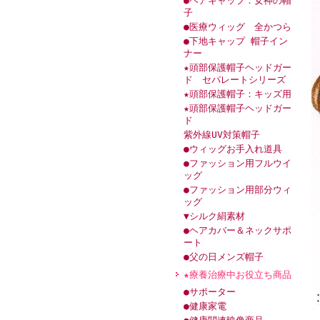
●ヘアキャップ：女神の帽
子
●医療ウィッグ 全かつら
●下地キャップ 帽子イン
ナー
★頭部保護帽子ヘッドガー
ド セパレートシリーズ
★頭部保護帽子：キッズ用
★頭部保護帽子ヘッドガー
ド
紫外線UV対策帽子
●ウィッグお手入れ道具
●ファッション用フルウイ
ッグ
●ファッション用部分ウィ
ッグ
▼シルク絹素材
●ヘアカバー＆ネックサポ
ート
●父の日メンズ帽子
★療養治療中お役立ち商品
●サポーター
●健康家電