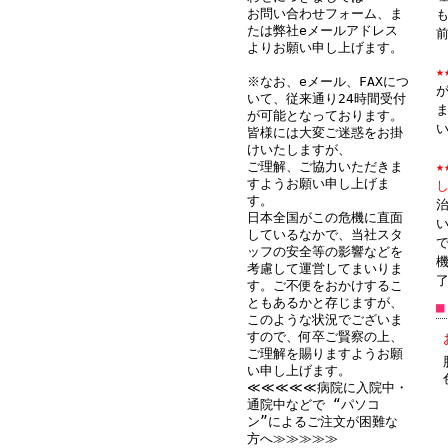
お問い合わせフォーム、ま
たは弊社eメールアドレス
よりお願い申し上げます。
★
•
※なお、eメール、FAXにつ
いて、従来通り24時間受付
が可能となっております。
い
皆様には大変ご迷惑をお掛
けいたしますが、
ご理解、ご協力いただきま
すようお願い申し上げま
す。
日本全国がこの危機に直面
しているなかで、当社スタ
ッフの安全等の影響などを
考慮して運営してまいりま
す。ご不便をおかけするこ
ともあるかと存じますが、
このような状況でございま
すので、何卒ご賢察の上、
(
ご理解を賜りますようお願
い申し上げます。
•
≪≪≪≪≪病院に入院中・
通院中などで “パソコ
ン”によるご注文が困難な
方へ≫≫≫≫≫