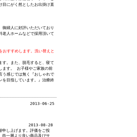
け目にがく然としたお出掛け直
に、商品の到着を心待ちにして
、御婦人に好評いただいており
料老人ホームなどで採用頂いて
日いくつか注文しておきまし
いう間に髪が無くなりました元気
スキャップ」をステキにかぶり
のをおすすめします。洗い替えと
す。通院先の県立がんセンター
。ありがとうございました。
ます。また、脱毛すると、寝て
します。 お子様やご家族の前
★
言う感じでは無く『おしゃれで
ンを目指しています。』治療終
た。脱毛が進む中でこのような
ございました。注文してから品
で脱毛し、悩む女性の為にも、
くお願い致します。
2013-06-25
2013-08-28
インターネットの注文が出来た
謝申し上げます。評価をご投
見たら、カタログを送っていた
。尚一層より良い商品及びサ