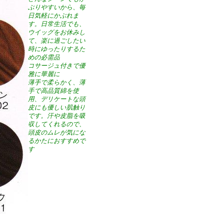
ぶりやすいから、毎
日気軽にかぶれま
す。日常生活でも、
ウイッグをお休みし
て、楽に過ごしたい
時にゆったりするた
めの必需品
コサージュ付きで優
雅に華麗に
薄手で柔らかく、薄
手で高品質綿を使
用、デリケートな頭
皮にも優しい肌触り
です。汗や皮脂を吸
収してくれるので、
頭皮のムレが気にな
るかたにおすすめで
す