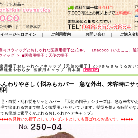
売ヘア化粧品～
公式HPいまここ通販本店
マイページへログイン
｜
ご利用案内
｜
お問い合せ
｜
ご購入者
療向けウィッグとおしゃれな医療用帽子公式HP、 Imacoco（いまここ）通
ウィッグ
>
●医療用帽子：天使の帽子
療用帽子おしゃれヘアキャップ【天使の帽子】250さらさらうるお
綿軽量やわらか 医療用キャップ 日本製
ふんわりやさしく悩みもカバー 急な外出、来客時にサ
便利
薄毛・白髪・乱れ髪をサッとカバー 「天使の帽子」シリーズは、急な来客や
脱毛で悩まれる方まで幅広く御愛用いただいています。髪型を整える時間がな
こでも簡単に素早くかぶれるおしゃれrヘアキャップ』
◆◆◆◆お見舞いの帽子としてプレゼントとしても喜ばれるお品です。◆◆◆◆◆