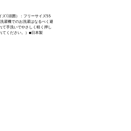
入した際、電話にも応対してく
談に乗って頂くことが出来、本
は有りますか?
イズ(頭囲）：フリーサイズ55
ます。洗濯機でのお洗濯はなるべく避
れて手洗いでやさしく軽く押し
れてください。）●日本製
の茶、187の黒など、散々迷っ
ーに決めました。190グレーの
具合をみて追加で購入しようと
だき、電話して良かったです。
価格は数倍するデパートのお品は
90グレーと250グレー)有り
ンターネットで購入しました
いました。 できましたら前回
ります。
て、良いものが見つかりまし
材の事、寝るときに使いたいこ
とかで実物見ないと不安だなぁ