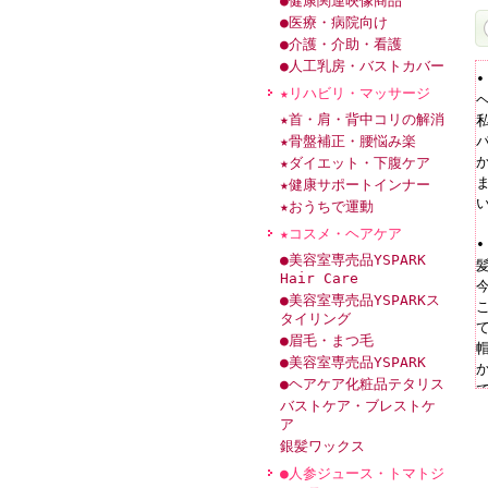
●健康関連映像商品
●医療・病院向け
●介護・介助・看護
●人工乳房・バストカバー
•
★リハビリ・マッサージ
★首・肩・背中コリの解消
★骨盤補正・腰悩み楽
★ダイエット・下腹ケア
★健康サポートインナー
★おうちで運動
★コスメ・ヘアケア
•
●美容室専売品YSPARK
Hair Care
●美容室専売品YSPARKス
タイリング
●眉毛・まつ毛
●美容室専売品YSPARK
●ヘアケア化粧品テタリス
バストケア・ブレストケ
ア
銀髪ワックス
•
●人参ジュース・トマトジ