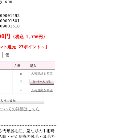
y one
の大手術をし、医療用帽子を先
てきましたが、結局携帯でホー
09001495
嬉しいのが見つかってよかった
09001501
院前、到着希望をしたら、即日
09001518
6ピンク×2枚・196イエロ
00円
(税込 2,750円)
ント還元 27ポイント～]
★★★★★
個
が、弊社の対応の良さに大変喜
に対して反応が悪いように感じ
在庫
購入
感激しています。これからも、
×
入荷連絡を希望
○
×
入荷連絡を希望
ゃれして楽しんでいるようで
れ替わっています。新しい患者
ついての詳細はこちら
良くなるきっかけになっていて
★★
や円形脱毛症、急な頭の手術時
入院・がん治療の脱毛・薄毛の