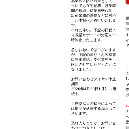
感染拡大防止対策として、
当店でも在宅勤務、営業時
間の短縮、従業員交代制、
出荷業務の調整などに対応
•
した体制へと移行いたしま
す。
それに伴い、下記の日程よ
り電話サポートの対応を一
時休止いたします。
急なお願いではございます
が、下記の通り「お客様窓
口専用電話」受付業務を
休止させていただくことに
なりました。
•
お問い合わせダイヤル休止
期間
2020年4月20日(月) ～継
作
続中
※感染拡大の状況によって
★
い
は期間が延長する場合もご
ざいます。
•
恐れ入りますが、お問い合
わせにつきましては