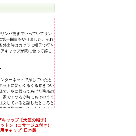
がリンパ筋までいっていてリン
に第一回目をやりました。それ
も外出時はカツラに帽子で行き
ヘアキャップが間に合って嬉し
★
インターネットで探していたと
ネットに髪がくるくる巻きつい
様で、冬に買ってあげた毛糸の
。家でくつろぐ時にもそのまま
注文していると話したところと
義母の様な方もきっとたくさん
い。既にのっているのかな?ま
アキャップ【天使の帽子】
コットン（コサージュ付き）
用キャップ 日本製
★