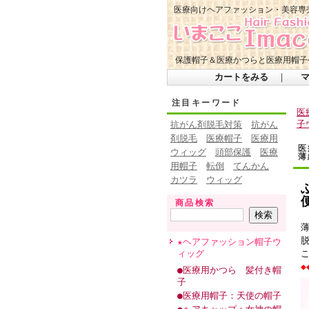
医療向けヘアファッション・美容専
保護帽子＆医療かつらと医療用帽子
カートをみる
｜
注目キーワード
医
子
抗がん剤脱毛対策
抗がん
剤脱毛
医療帽子
医療用
医
ウィッグ
頭部保護
医療
薄
用帽子
転倒
てんかん
カツラ
ウィッグ
商品検索
★ヘアファッション帽子ウ
ィッグ
◆
●医療用かつら 髪付き帽
子
●医療用帽子：天使の帽子