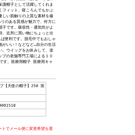
ザインもピッチリしているのに
保護帽子として活躍してくれま
207黒&207グレー)
くフィット、寝ころんでもかぶ
優しい肌触りの上質な素材を厳
★★★
ハリのある質感が魅力で、何方に
帽子です。吸収性・通気性がよ
黒色のカツラを被っています。
時、近所に買い物にちょっと出
「軽くてステキ!」と大喜びで
れば便利です。脱毛中でもおしゃ
なくて良い」と大変気に入って
地がいい！などなど…自分の生活
い。ウイッグをお休みして、楽
ャップの老舗専門工場による１０
★★★
り品です。医療用帽子 医療用キャ
月有るのに出席しないと言い出
ような帽子がないかと、ネット
見つかり、デザインと色は義母
【天使の帽子】250 医
お友達の中へ出かけてくれると
・・! (207黒)
9001518
ており、、一緒にいる私が何と
しても素敵なキャップで気分転
ートでメール便に変更希望を選
枚購入したのですが、母がとて