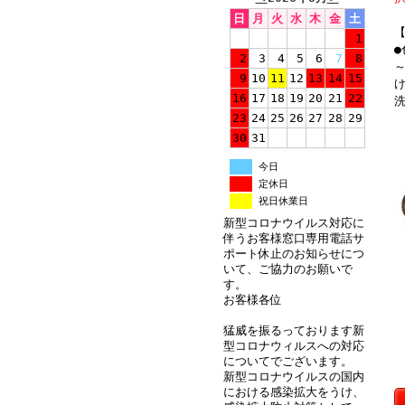
日
月
火
水
木
金
土
1
●
2
3
4
5
6
7
8
～
•
9
10
11
12
13
14
15
16
17
18
19
20
21
22
23
24
25
26
27
28
29
30
31
今日
定休日
•
祝日休業日
新型コロナウイルス対応に
伴うお客様窓口専用電話サ
ポート休止のお知らせにつ
いて、ご協力のお願いで
す。
お客様各位
•
猛威を振るっております新
型コロナウィルスへの対応
についてでございます。
新型コロナウイルスの国内
における感染拡大をうけ、