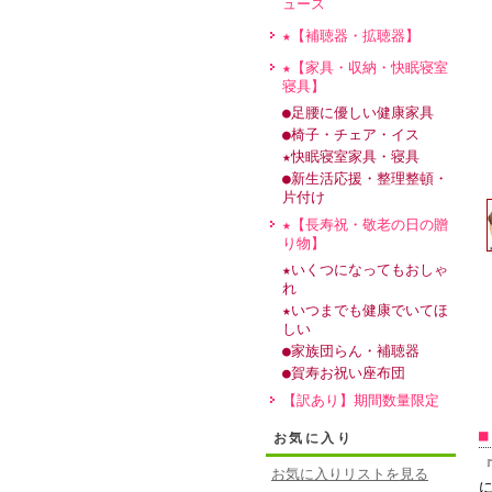
ュース
★【補聴器・拡聴器】
★【家具・収納・快眠寝室
寝具】
●足腰に優しい健康家具
●椅子・チェア・イス
★快眠寝室家具・寝具
•
●新生活応援・整理整頓・
片付け
★【長寿祝・敬老の日の贈
り物】
★いくつになってもおしゃ
れ
★いつまでも健康でいてほ
•
しい
●家族団らん・補聴器
●賀寿お祝い座布団
【訳あり】期間数量限定
■
お気に入り
•
お気に入りリストを見る