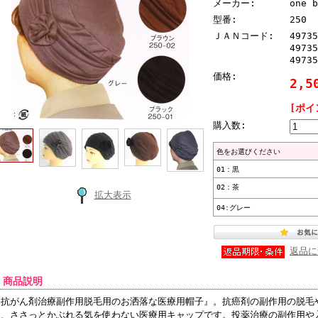
14歳の娘が頭の大手術
メーカー:
one b
順天堂大病院の先生より、温洗通販を紹介してもらいました。14歳の娘が頭
型番:
250
生より薦められました。病院のインターネットで、温洗通販のページを印刷し
ＪＡＮコード:
49735
ムページを見直して注文させてもらいました。柄も豊富で、花柄で女の子にも
49735
です。 早朝にも関わらず、注文の対応をしていただき、助かりました。 入
49735
に出していただき、翌日の午前中に届きました。本当に有難うございました (19
価格:
2,5
ー×1・花柄レース黒×1・花柄レース白×1)
[ポイ
 2011/05/02 投稿者：大分県宇佐市 E・Sさん 男性 おすすめレベル：
「感謝」カードに大変感激
購入数:
今回、商品を購入するにあたり(ご家族からの依頼)、数社を比べてみました
んでいます。 大企業になりますと、商品力はあるものの、ちょっとした対応
色をお選びください
ていました。 また、商品と同封に入っていました「感謝」カードには、大変
01：黒
すばらしい会社でいてください。ありがとうございました。
02：茶
拡大表示
 2011/02/02 投稿者：宮城県J・K おすすめレベル：★★★★★
04:グレー
脱毛していて頭皮の地肌が透けて見えるようなので
何回もお世話になっています。母ですがほぼ毎日色々キャップを替えて、おし
す。今回の入院が長いこともあり、同室の患者さんたちはどんどん退院して入
返品に
さんが入ると、またこのキャップの話なるらしく、何回も注文が入ります。仲
とても良いですね。今回はレースのキャップが欲しかったようで注文しました
 商品説明
 2011/07/02 投稿者：兵庫県高砂市在住Y・Uさん おすすめレベル：★★★
『抗がん剤治療副作用脱毛用のお洒落な医療用帽子』。抗癌剤の副作用の脱毛
レース地が珍しくまた、とても素敵な柄
に、ささっとかぶれる気を使わない医療用キャップです。投薬治療の副作用や