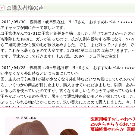
 2011/05/30 投稿者：岐阜県在住 M・Tさん おすすめレベル：★★★★★
ヘアキャップが間に合って嬉しいです。
私は子宮体がんで3/31に子宮と卵巣を全摘しました。開けてみてわかったの
パも削除したものに、ガンがあったので、抗がん剤を投与する事になり、5/2
から二週間後位から髪の毛が抜け始めました。でも、まだ残っていますが。で
ます。これから暑くなるので大変です。5/30に第二回目の点滴に行きます。
いです。早速かぶって行きます! (187黒、208ベージュ同時ご注文)
 2011/04/28 投稿者：埼玉県越谷市 M・Sさん おすすめレベル：★★★★
髪が少なくなり外出時などいつも気にしていた
今回、主人の母(86歳)が髪が少なくなり外出時などいつも気にしていたので
ころ、いくつかの商品が目に止まり、購入させていただきました。以前、あみ
ているものを使っていたのですが、古くなり新しいものも今では売っていない
帽子をかぶっているのを見て、暑そうで通気性の良いモノをと探していました
かぶっていられる物がよかったので、洗い替えにまとめて購入しました。今、
ても嬉しそうにしていました。病気の方々のためのものでも有りますが、私の
いらっしゃると思います。お店で売っているところが有ればHPに載せてくださ
医療用帽子おしゃれヘ
た見てみます。 (208茶・207グレー・131黒を同時ご注文)
250さらさらうるおい
薄綿軽量やわらか 医療
 2011/07/02 投稿者：さいたま市在住T・Mさん おすすめレベル：★★★★