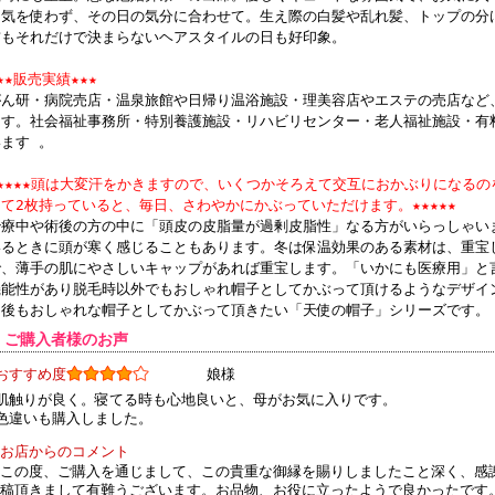
も気を使わず、その日の気分に合わせて。生え際の白髪や乱れ髪、トップの分
り、急遽、昨晩FAXにてご注文させていただいた次第です。 患者さんととも
前もそれだけで決まらないヘアスタイルの日も好印象。
おります。
★★販売実績★★★
 2010/12/13 投稿者：静岡県在住 おすすめレベル：★★★★★
がん研・病院売店・温泉旅館や日帰り温浴施設・理美容店やエステの売店など
これなら外にも行けると久しぶりに笑顔になり
ます。社会福祉事務所・特別養護施設・リハビリセンター・老人福祉施設・有
前略。すぐにカタログを送っていただき大変ありがとうございました。早速今
ます 。
た。一年前、余命4カ月と言われた母(80歳)はここで治療が変わり、あっと
をなくして外に出たがらなくなりましたが、先日見つけたそちらの「レディー
★★★★★頭は大変汗をかきますので、いくつかそろえて交互におかぶりになる
ました。 これなら外にも行けると久しぶりに笑顔になり皆大変喜んでおりま
して2枚持っていると、毎日、さわやかにかぶっていただけます。★★★★★
でもお仲間から「素敵なお帽子ですね」と注目され大変気をよくしております
治療中や術後の方の中に「頭皮の皮脂量が過剰皮脂性」なる方がいらっしゃい
いるときに頭が寒く感じることもあります。冬は保温効果のある素材は、重宝
• 2011/03/18 投稿者：山形県東置賜郡 H・H おすすめレベル：★★★★
で、薄手の肌にやさしいキャップがあれば重宝します。「いかにも医療用」と
母も通院の際も気がめいらずにすみました
機能性があり脱毛時以外でもおしゃれ帽子としてかぶって頂けるようなデザイ
軽くて、かわいらしさも有り女性としてはとてもありがたいヘアキャップでし
了後もおしゃれな帽子としてかぶって頂きたい「天使の帽子」シリーズです。
キャップが有ることで母も通院の際も気がめいらずにすみました。ありがとう
物が届くまでが早く、大変感謝しています。今後とも、私達の母のような病気
■ ご購入者様のお声
おしゃれなそして生活していく上ででも、使用しやすいキャップの提供を宜し
おすすめ度
娘様
250黒及び281茶購入)
肌触りが良く。寝てる時も心地良いと、母がお気に入りです。
 2011/01/22 投稿者：神奈川県Y・M おすすめレベル：★★★★★
色違いも購入しました。
良いモノを作ってくれて本当にありがとうございました
お店からのコメント
埼玉に住む実家の母に頼まれて、インターネットで購入しました。ちゃんと、
この度、ご購入を通じまして、この貴重な御縁を賜りしましたこと深く、感
かどうか心配になって、確認の電話をしました。ホームページで購入者の声を
稿頂きまして有難うございます。お品物、お役に立ったようで良かったです