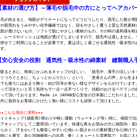
～と思いましたが、電話の応対の感じの良さでその場で注文しちゃいました。
【素材の選び方】～薄毛や脱毛中の方にとってヘアカバ
いわれてピッタリのものでした。柔らかいし、洗えるのもいいです。
脱毛が始まると、地肌がデリケートになってピリピリしたり、脱毛した髪が周
 2011/01/31 投稿者：杉並区 K・K おすすめレベル：★★★★★
気や肌荒れをうみやすい化学繊維ではなく、頭をやさしく覆う上質な天然素材
みんなで共同購入
地肌が透けないもの、ソフトで肌にやさしい素材のもの、その時の違和感を軽
インターネットでの注文はいつも主人にお願いしているのですが、電話でも注
す。レースやメッシュは地肌が透けてしまいますので、脱毛中は適しません。
た。一番最初は、私自身は髪が薄いので、ヘアキャップを購入しました。そし
が併せてご利用になることが必要です。夏は涼しく過ごせる通気性・吸水性の
母にも買いました。すると、老人ホームでご療養中の他の方から、私も欲しい
です。
るこることにしました。(191黒4枚、187黒2枚)1月まで、送料無料キャン
ました。御社は種類がたくさんあるから、選べて楽しいです。老人ホームのみ
【安心安全の役割 通気性・吸水性の綿素材 縫製職人
ットも商品と一緒に入れておいて頂けるのはうれしいです。老人ホームにいら
きませんから。皆喜びます。ありがとうございした。
「寝るときに、簡単にかぶれるキャップがほしい」「脱毛中、薄手の涼しいキ
でくつろぐときに、ちょっとかぶりたい」という、「患者さんの声」から生ま
 2011/08/06 投稿者：大阪府大阪市 F・Kさん おすすめレベル：★★★★
しでも後ろにはあまり飾り・結び目等が来ない様なデザインを心がけています
本当に本当に感謝
ぶって頂きたいと言う気持ちで一点一点手づくりで、信頼のおけるベテランの
先日は本当にお世話になりありがとうございました。 母親が85歳で乳がんの
って頂いております。Made in JAPAN安心安全の日本製にこだわりま
り、髪の毛が抜けるときにあわててTELさせて頂きました。その日、4時ごろに
以外に負担をお客様にかけたく無い様にコストも頑張って頂けました。
のことで、翌日届きまして、本当に本当に感謝いたしております。お陰さまで
も小さくなり、母もステキなヘアキャップで心も明るく喜んでおります。本当
★★こんな場合に便利★★★
ました。 (250黒&グレー)
ナイトキャップ(就寝用)替わりや軽い運動（ウォーキング等）時に、病院で
ヘアキャップとしてご愛用頂いています。快適な夜をお望みの方に病院内・室
 2010/12/15 投稿者：美容室スタッフ おすすめレベル：★★★★★
柔らかく、汗をかいても吸収しやすい心地いい肌さわりの素材選びを心掛けて
非常に軽くて気に入りました
理時にも重宝。急な冠婚葬祭への出席。優しくキュートな雰囲気で、お気に入
実は、ある病院の患者様からレディースキャップ(No250)を一目ぼれしたの