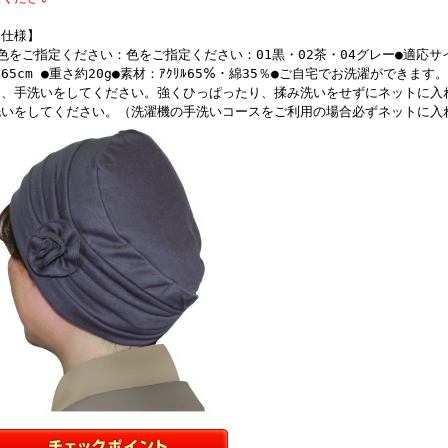
も気に入ってくれすぐにかぶって笑顔を見せてくれとても嬉しかったです。購
れた方(名前はわかりませんが石神さんという方ですか?)とても優しく色々相
【仕様】
当にありがとうございました。又ぜひ購入したいです。貴社のパンフレット等
色をご指定ください：色をご指定ください：01黒・02茶・04グレー●適応サ
65cm ●重さ約20g●素材：ｱｸﾘﾙ65％・綿35％●ご自宅でお洗濯ができ
 2011/01/28 投稿者：福島県A・S おすすめレベル：★★★★★
け、手洗いをしてください。強くひっぱったり、揉み洗いをせずにネットに入
62歳の母が抗がん剤治療で脱毛が始まりました。
洗いをしてください。（洗濯機の手洗いコースをご利用の場合必ずネットに入
色々、ご相談に乗っていただきありがとうございました。205のピンク、189
た挙句。麻シリーズで、発売早々、人気があるという208ベージュと190グレ
千鳥のような柄が素敵。205ピンクもとってもかわいいでのすが、脱毛の進行
思います。寝る時用には、吸汗性の高い綿か麻がいいということを教えていた
 2010/11/09 投稿者：N おすすめレベル：★★★★★
母親にプレゼント
夏に入院したため薄地のもの(189のグレー)をプレゼントし、好評でした。
やはり病人のケア用ではないため、使用していないようです。そこで今回2個(1
ますので用途に応じて使ってくれるのではないかと思っております。今回、イ
が、パソコンが使えない方用に近くで手に入る所が有ると喜ばれるのではと思
していただいたような(ラッピングに近い包装の)袋に入れていただけると助か
 2010/08/30 投稿者：品川 おすすめレベル：★★★★
家族に購入
病室で家族が入院しています。就寝時にかぶれるものを欲しがって色々検索し
た。 web注文の方法が、難しくて電話で注文を結局しました。電話して、素
となど、話したら詳しく店員さんが電話で教えてくれました。 どこか、お店