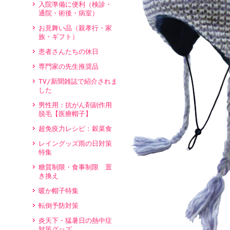
入院準備に便利（検診・
通院・術後・病室）
お見舞い品（親孝行・家
族・ギフト）
患者さんたちの休日
専門家の先生推奨品
TV/新聞雑誌で紹介されま
した
男性用：抗がん剤副作用
脱毛【医療帽子】
超免疫力レシピ：穀菜食
レイングッズ雨の日対策
特集
糖質制限・食事制限 置
き換え
暖か帽子特集
転倒予防対策
炎天下・猛暑日の熱中症
対策グッズ