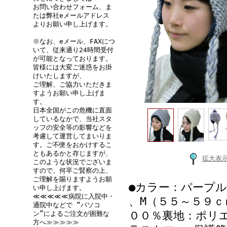
お問い合わせフォーム、ま
たは弊社eメールアドレス
よりお願い申し上げます。
※なお、eメール、FAXにつ
いて、従来通り24時間受付
が可能となっております。
皆様には大変ご迷惑をお掛
けいたしますが、
ご理解、ご協力いただきま
すようお願い申し上げま
す。
日本全国がこの危機に直面
しているなかで、当社スタ
ッフの安全等の影響などを
考慮して運営してまいりま
す。ご不便をおかけするこ
ともあるかと存じますが、
拡大表
このような状況でございま
すので、何卒ご賢察の上、
ご理解を賜りますようお願
●カラー：パープル
い申し上げます。
≪≪≪≪≪病院に入院中・
、M（５５～５９ｃ
通院中などで “パソコ
００％裏地：ポリ
ン”によるご注文が困難な
方へ≫≫≫≫≫