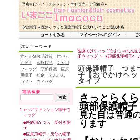
医療向けヘアファッション・美容専売ヘア化粧品～
保護帽子＆医療かつらと医療用帽子公式HPいまここ通販本店
カートをみる
｜
マイページへログイン
｜
ご
注目キーワード
医療向けウィッグとおしゃれな医療
子ウィッグ
>
★頭部保護帽子ヘ
抗がん剤脱毛対策
抗がん
剤脱毛
医療帽子
医療用
頭保護帽子 つま
ウィッグ
頭部保護
医療
子【おでかけヘッド
用帽子
転倒
てんかん
タイプ
カツラ
ウィッグ
商品検索
さっとらくら
頭部保護帽子
★ヘアファッション帽子ウ
見た目は普通
ィッグ
ります
●医療用かつら 髪付き帽
子
●医療用帽子：天使の帽子