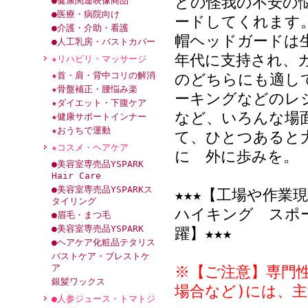
どの怪我の不安の
●健康関連映像商品
●医療・病院向け
ードしてくれます
●介護・介助・看護
帽ヘッドガードは
●人工乳房・バストカバー
年代に支持され、
★リハビリ・マッサージ
★首・肩・背中コリの解消
のどちらにも適し
★骨盤補正・腰悩み楽
ーキングなどのレ
★ダイエット・下腹ケア
など、いろんな場
★健康サポートインナー
★おうちで運動
て、ひとつあると
★コスメ・ヘアケア
に 外に歩みを。
●美容室専売品YSPARK
Hair Care
●美容室専売品YSPARKス
★★★【工場や作業
タイリング
ハイキング スポ
●眉毛・まつ毛
●美容室専売品YSPARK
躍】★★★
●ヘアケア化粧品テタリス
バストケア・ブレストケ
ア
※【ご注意】専門
銀髪ワックス
場合など)には、
●人参ジュース・トマトジ