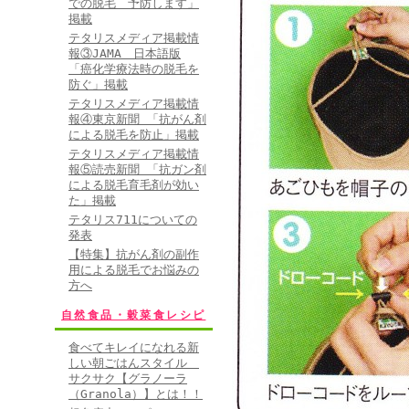
での脱毛 予防します」
掲載
テタリスメディア掲載情
報③JAMA 日本語版
「癌化学療法時の脱毛を
防ぐ」掲載
テタリスメディア掲載情
報④東京新聞 「抗がん剤
による脱毛を防止」掲載
テタリスメディア掲載情
報⑤読売新聞 「抗ガン剤
による脱毛育毛剤が効い
た」掲載
テタリス711についての
発表
【特集】抗がん剤の副作
用による脱毛でお悩みの
方へ
自然食品・穀菜食レシピ
食べてキレイになれる新
しい朝ごはんスタイル
サクサク【グラノーラ
（Granola）】とは！！