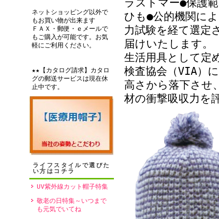
ラストマー●保護
ネットショッピング以外で
ひも●公的機関に
もお買い物が出来ます
力試験を経て選定
ＦＡＸ・郵便・ｅメールで
もご購入が可能です。お気
届けいたします。
軽にご利用ください。
生活用具として定
検査協会（VIA）
★★【カタログ請求】カタロ
グの郵送サービスは現在休
高さから落下させ
止中です。
材の衝撃吸収力を
ライフスタイルで選びた
い方はコチラ
UV紫外線カット帽子特集
敬老の日特集～いつまで
も元気でいてね