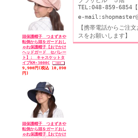
プラザビル ５階
TEL:048-859-68
e-mail:shopmaster
【携帯電話からご注文
スをお願いします】
頭保護帽子 つまずきや
転倒から頭をガードおし
ゃれ保護帽子【おでかけ
ヘッドガード セパレー
ト】: キャスケットタ
イプKM-3000C
9,900円(税込 10,890
円)
頭保護帽子 つまずきや
転倒から頭をガードおし
ゃれ保護帽子【おでかけ