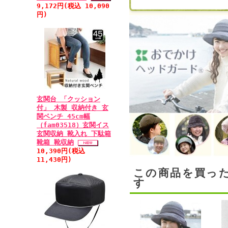
9,172円(税込 10,090
円)
玄関台 「クッション
付」 木製 収納付き 玄
関ベンチ 45cm幅
（fam03518）玄関イス
玄関収納 靴入れ 下駄箱
靴箱 靴収納
10,390円(税込
11,430円)
この商品を買っ
す