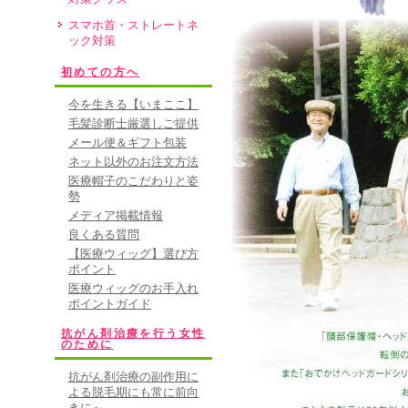
スマホ首・ストレートネ
ック対策
初めての方へ
今を生きる【いまここ】
毛髪診断士厳選しご提供
メール便＆ギフト包装
ネット以外のお注文方法
医療帽子のこだわりと姿
勢
メディア掲載情報
良くある質問
【医療ウィッグ】選び方
ポイント
医療ウィッグのお手入れ
ポイントガイド
抗がん剤治療を行う女性
のために
抗がん剤治療の副作用に
よる脱毛期にも常に前向
きに～