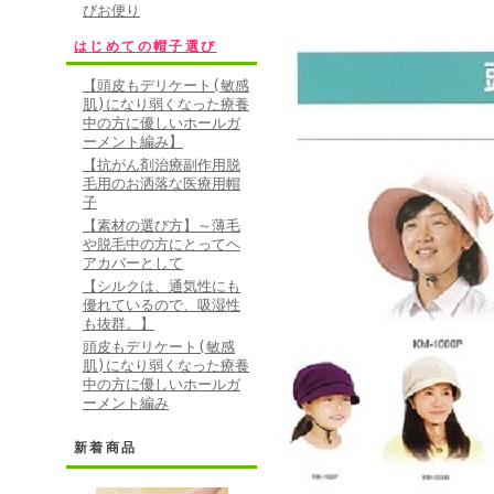
びお便り
はじめての帽子選び
【頭皮もデリケート(敏感
肌)になり弱くなった療養
中の方に優しいホールガ
ーメント編み】
【抗がん剤治療副作用脱
毛用のお洒落な医療用帽
子
【素材の選び方】～薄毛
や脱毛中の方にとってヘ
アカバーとして
【シルクは、通気性にも
優れているので、吸湿性
も抜群。】
頭皮もデリケート(敏感
肌)になり弱くなった療養
中の方に優しいホールガ
ーメント編み
新着商品