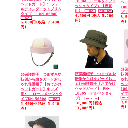
1000A（ロールタイプメ
ヘッ
ヘッドガード】: フォー
ッシュタイプ）【春夏
10
ルディングニットブリム
用】
プ
タイプ KM-6000F
4,800円(税込 5,280
8,
円)
円)
6,800円(税込 7,480
円)
頭
頭保護帽子 つまづきや
転
頭保護帽子 つまずきや
転倒から頭をガードおし
ゃ
転倒から頭をガードおし
ゃれ保護帽子【おでかけ
ヘッ
ゃれ保護帽子【おでかけ
ヘッドガード】:KM-
10
ヘッドガード】キッズ
1000S（アルペンタイ
イ
用: ロールメッシュタ
プ）
イプKM-5000A
9,
10,000円(税込
5,400円(税込 5,940
円)
11,000円)
円)