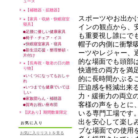
ュース
★【補聴器・拡聴器】
スポーツやお出か
★【家具・収納・快眠寝室
寝具】
インの観点から、
●足腰に優しい健康家具
も重要視し誰にで
●椅子・チェア・イス
帽子の内側に衝撃
★快眠寝室家具・寝具
●新生活応援・整理整頓・
ーツやレジャー、
片付け
的な場面でも頭部
★【長寿祝・敬老の日の贈
り物】
快適性の両方を満
★いくつになってもおしゃ
的に長時間かぶる
れ
圧迫感を軽減出来
★いつまでも健康でいてほ
しい
力・緩衝力の両立
●家族団らん・補聴器
客様の声をもとに
●賀寿お祝い座布団
いる専門工場です
【訳あり】期間数量限定
出を安心して楽し
お気に入り
ブな場面での使用
お気に入りリストを見る