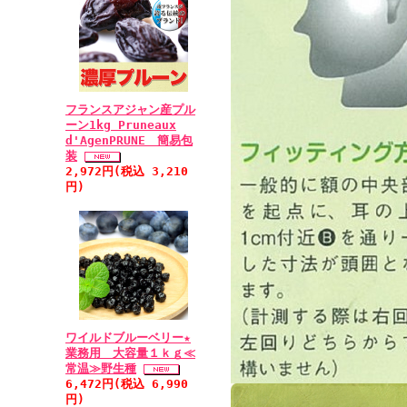
フランスアジャン産プル
ーン1kg Pruneaux
d'AgenPRUNE 簡易包
装
2,972円(税込 3,210
円)
ワイルドブルーベリー★
業務用 大容量１ｋｇ≪
常温≫野生種
6,472円(税込 6,990
円)