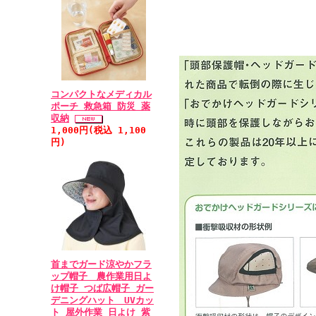
コンパクトなメディカル
ポーチ 救急箱 防災 薬
収納
1,000円(税込 1,100
円)
首までガード涼やかフラ
ップ帽子 農作業用日よ
け帽子 つば広帽子 ガー
デニングハット UVカッ
ト 屋外作業 日よけ 紫