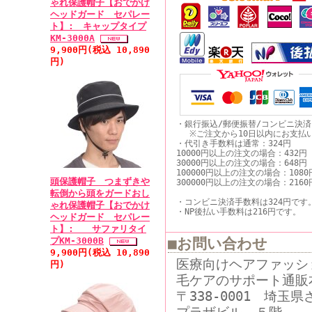
ゃれ保護帽子【おでかけ
ヘッドガード セパレー
ト】: キャップタイプ
KM-3000A
9,900円(税込 10,890
円)
・銀行振込/郵便振替/コンビニ決
※ご注文から10日以内にお支払
・代引き手数料は通常：324円
10000円以上の注文の場合：432円
30000円以上の注文の場合：648円
100000円以上の注文の場合：1080
頭保護帽子 つまずきや
300000円以上の注文の場合：2160
転倒から頭をガードおし
・コンビニ決済手数料は324円です
ゃれ保護帽子【おでかけ
・NP後払い手数料は216円です。
ヘッドガード セパレー
ト】: サファリタイ
■お問い合わせ
プKM-3000B
9,900円(税込 10,890
医療向けヘアファッシ
円)
毛ケアのサポート通販
〒338-0001 埼玉