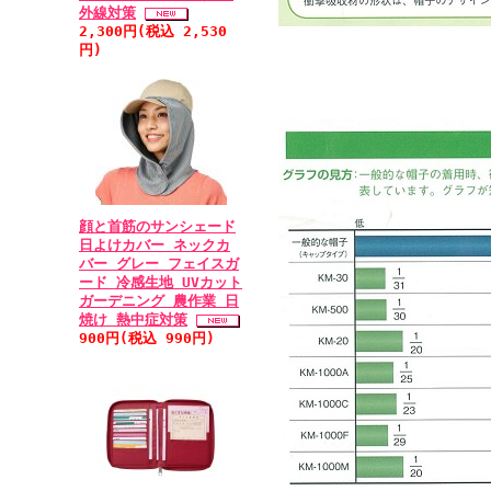
外線対策
2,300円(税込 2,530
円)
顔と首筋のサンシェード
日よけカバー ネックカ
バー グレー フェイスガ
ード 冷感生地 UVカット
ガーデニング 農作業 日
焼け 熱中症対策
900円(税込 990円)