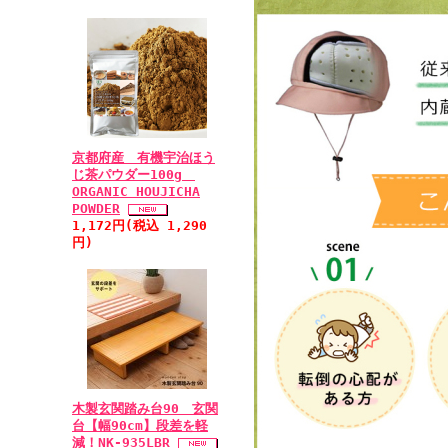
京都府産 有機宇治ほう
じ茶パウダー100g
ORGANIC HOUJICHA
POWDER
1,172円(税込 1,290
円)
木製玄関踏み台90 玄関
台【幅90cm】段差を軽
減！NK-935LBR