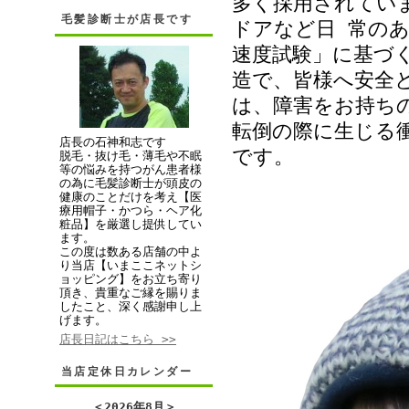
多く採用されてい
毛髪診断士が店長です
ドアなど日 常の
速度試験」に基づ
造で、皆様へ安全
は、障害をお持ち
転倒の際に生じる
店長の石神和志です
です。
脱毛・抜け毛・薄毛や不眠
等の悩みを持つがん患者様
の為に毛髪診断士が頭皮の
健康のことだけを考え【医
療用帽子・かつら・ヘア化
粧品】を厳選し提供してい
ます。
この度は数ある店舗の中よ
り当店【いまここネットシ
ョッピング】をお立ち寄り
頂き、貴重なご縁を賜りま
したこと、深く感謝申し上
げます。
店長日記はこちら >>
当店定休日カレンダー
＜
2026年8月
＞