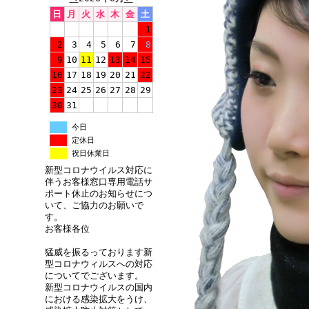
日
月
火
水
木
金
土
1
2
3
4
5
6
7
8
9
10
11
12
13
14
15
16
17
18
19
20
21
22
23
24
25
26
27
28
29
30
31
今日
定休日
祝日休業日
新型コロナウイルス対応に
伴うお客様窓口専用電話サ
ポート休止のお知らせにつ
いて、ご協力のお願いで
す。
お客様各位
猛威を振るっております新
型コロナウィルスへの対応
についてでございます。
新型コロナウイルスの国内
における感染拡大をうけ、