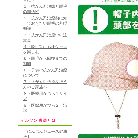
１・抗がん剤治療と脱毛
の関係性
２・抗がん剤治療前に知
っておきたい脱毛の基礎
知識
３・抗がん剤治療中の注
意点
４・脱毛期にもオシャレ
を楽しむ
５・脱毛から回復までの
期間
６・子供の抗がん剤治療
について
７・抗がん剤治療を行う
方のご家族へ
８・医療用かつら１サイ
ズ
９・医療用かつら２ 清
潔
ゲルソン療法とは
【にんじんジュース健康
法】