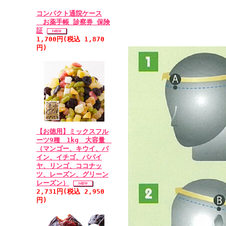
コンパクト通院ケース
お薬手帳 診察券 保険
証
1,700円(税込 1,870
円)
【お徳用】ミックスフル
ーツ9種 1kg 大容量
（マンゴー、キウイ、パ
イン、イチゴ、パパイ
ヤ、リンゴ、ココナッ
ツ、レーズン、グリーン
レーズン）
2,731円(税込 2,950
円)