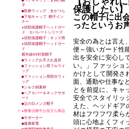
【おしゃれに
●ヘアキャップ：女神の帽
子
保護したい】
●医療ウィッグ 全かつら
この帽子に出
●下地キャップ 帽子イン
ナー
ったというお
★頭部保護帽子ヘッドガー
ド セパレートシリーズ
★頭部保護帽子：キッズ用
安全の為とは言え
★頭部保護帽子ヘッドガー
便～強いガード性
ド
紫外線UV対策帽子
出を安全に安心し
●ウィッグお手入れ道具
い。」ファッショ
●ファッション用フルウイ
ッグ
かけとして開発さ
●ファッション用部分ウィ
面、通勤や仕事な
ッグ
▼シルク絹素材
とを前提に、キャ
●ヘアカバー＆ネックサポ
安全でスタイリッ
ート
●父の日メンズ帽子
えた、ヘッドギア
★療養治療中お役立ち商品
材はフワフワ柔ら
●サポーター
頭に心地よくフィ
●健康家電