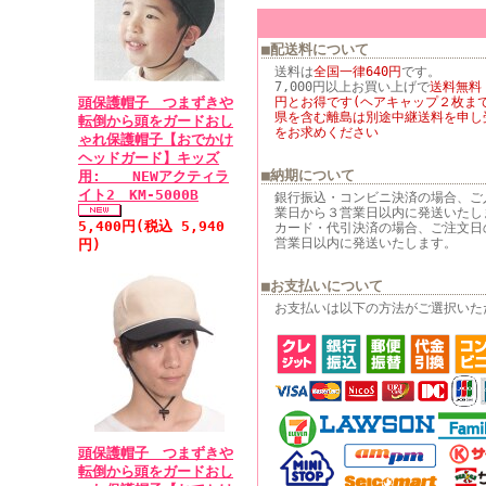
■配送料について
送料は
全国一律640円
です。
7,000円以上お買い上げで
送料無料
頭保護帽子 つまずきや
円とお得です(ヘアキャップ２枚まで
県を含む離島は別途中継送料を申し
転倒から頭をガードおし
をお求めください
ゃれ保護帽子【おでかけ
ヘッドガード】キッズ
■納期について
用: NEWアクティラ
イト2 KM-5000B
銀行振込・コンビニ決済の場合、ご
業日から３営業日以内に発送いたし
5,400円(税込 5,940
カード・代引決済の場合、ご注文日
営業日以内に発送いたします。
円)
■お支払いについて
お支払いは以下の方法がご選択いた
頭保護帽子 つまずきや
転倒から頭をガードおし