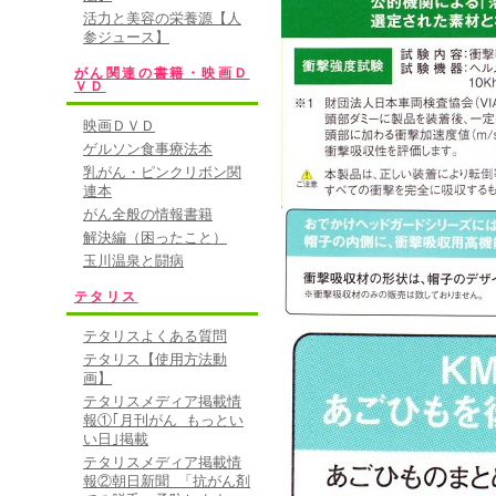
活力と美容の栄養源【人
参ジュース】
がん関連の書籍・映画Ｄ
ＶＤ
映画ＤＶＤ
ゲルソン食事療法本
乳がん・ピンクリボン関
連本
がん全般の情報書籍
解決編（困ったこと）
玉川温泉と闘病
テタリス
テタリスよくある質問
テタリス【使用方法動
画】
テタリスメディア掲載情
報①｢月刊がん もっとい
い日｣掲載
テタリスメディア掲載情
報②朝日新聞 「抗がん剤