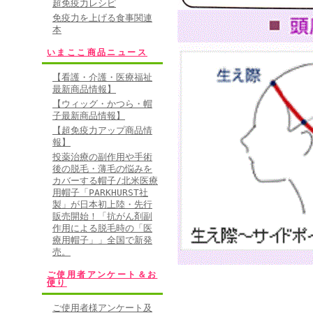
超免疫力レシピ
免疫力を上げる食事関連
本
いまここ商品ニュース
【看護・介護・医療福祉
最新商品情報】
【ウィッグ・かつら・帽
子最新商品情報】
【超免疫力アップ商品情
報】
投薬治療の副作用や手術
後の脱毛・薄毛の悩みを
カバーする帽子/北米医療
用帽子「PARKHURST社
製」が日本初上陸・先行
販売開始！「抗がん剤副
作用による脱毛時の「医
療用帽子」」全国で新発
売。
ご使用者アンケート＆お
便り
ご使用者様アンケート及