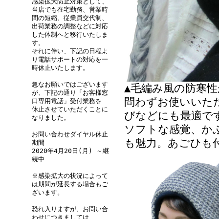
感染拡大防止対策として、
当店でも在宅勤務、営業時
間の短縮、従業員交代制、
出荷業務の調整などに対応
した体制へと移行いたしま
す。
それに伴い、下記の日程よ
り電話サポートの対応を一
時休止いたします。
急なお願いではございます
▲毛編み風の防寒
が、下記の通り「お客様窓
問わずお使いいた
口専用電話」受付業務を
休止させていただくことに
びなどにも最適で
なりました。
ソフトな感覚、か
お問い合わせダイヤル休止
も魅力。あごひも
期間
2020年4月20日(月) ～継
続中
※感染拡大の状況によって
は期間が延長する場合もご
ざいます。
恐れ入りますが、お問い合
わせにつきましては